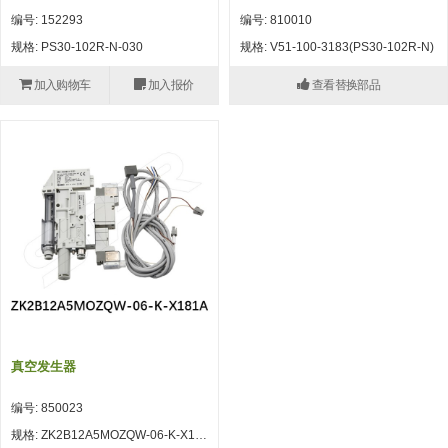
自动型快速交换用夹具(多关节机
抓取
编号: 152293
编号: 810010
(41)
器人用) (34)
微型·矩形·管型气缸 (55)
气缸配件 (55)
机能夹具 (143)
微型·矩形·管型气缸
规格: PS30-102R-N-030
规格: V51-100-3183(PS30-102R-N)
微型气缸 (33)
矩形气缸 (19)
气缸配件
加入购物车
加入报价
查看替换部品
微型气缸用配件 (45)
矩形气缸用配件 (8)
机能夹具
水口夹具 (83)
机能夹具 (53)
缓冲材料 (7)
吸着
吸盘 (356)
吸着金具 (120)
其他真空配件 (42)
吸盘
吸盘(嵌入式) (52)
吸盘(TR&TRN) (63)
吸盘用配件(EP海绵、静电消除片)
带金具吸盘(长圆式) (16)
吸盘(薄钢板用) (7)
吸着金具
(12)
吸盘(螺丝固定式) (6)
吸盘(附海绵) (10)
带金具吸盘(波纹管式1.5段) (19)
交换用吸盘 (85)
吸着金具(细微型、微型) (30)
其他真空配件
特殊吸盘(薄钢板可用) (8)
吸盘(自由式&十字&蛇纹) (17)
吸盘(附EP海绵) (6)
带金具吸盘(波纹管式2.5段) (20)
吸着金具(小型) (25)
吸盘套吸盘 (18)
剪切
带金具吸盘(扁平真空式) (30)
吸着金具(大型) (8)
真空发生器、过滤器、确认阀 (14)
气剪 (171)
框架・模组
真空发生器
吸着金具(附保持机能) (2)
钢管系列 (265)
型材系列・立体框架SUS (143)
标准夹具 (7)
钢管系列
编号: 850023
防转式金具(细微型、微型、小型)
钢管系列SUS钢管 (0)
型材系列・立体框架SUS
规格: ZK2B12A5MOZQW-06-K-X181A