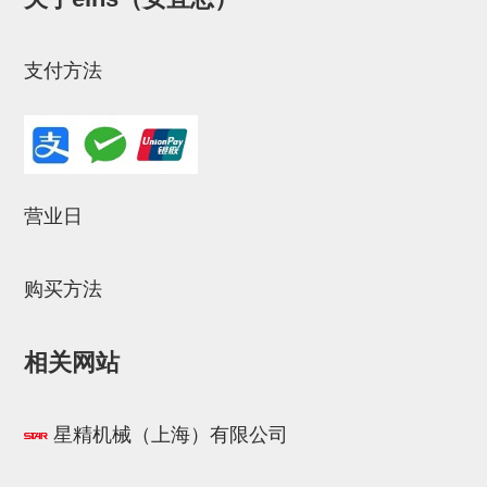
气剪备用刀片
NTH系列，NKH系列
支付方法
钢管系列SUS钢管
钢管端盖，钢管切割器，夹持器
连接块/支架
基础框架
营业日
吸着框架
购买方法
夹取模组
限位模组
相关网站
立体框架铝型材
铝材端盖
星精机械（上海）有限公司
连接块组件