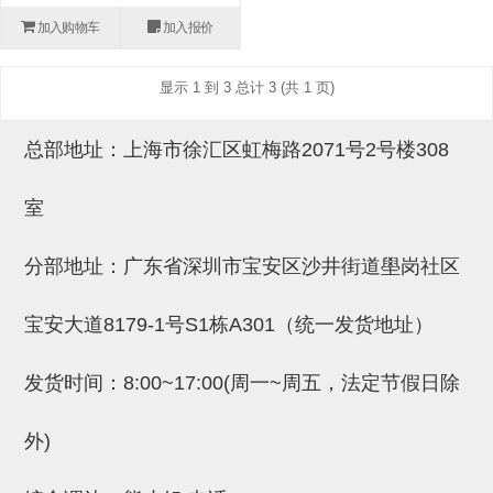
(26)
钢管端盖，钢管切割器，夹持器
立体框架铝型材 (9)
标准夹具
加入购物车
加入报价
防转式金具(连接用、角度调整、
(14)
铝材端盖 (3)
标准夹具 (7)
配管部品・传感器
显示 1 到 3 总计 3 (共 1 页)
大型) (13)
连接块/支架 (160)
连接块组件 (5)
配管部品・传感器 (154)
其它商品 (20)
配管部品・传感器
总部地址：上海市徐汇区虹梅路2071号2号楼308
固定式/微型气缸用/调整器(其他)
基础框架 (47)
连接块 (16)
汇流板 (8)
其它商品
(16)
吸着框架 (8)
支架 (3)
接头 (49)
螺丝・螺母・垫片 (12)
轻量化·树脂部品
室
夹取模组 (28)
连接板 (14)
垫圈・气管接头・微型接头 (12)
其它非目录商品 (8)
轻量化·树脂部品(微型气缸) (2)
手动型快速交换用夹具
分部地址：广东省深圳市宝安区沙井街道壆岗社区
限位模组 (8)
垫块・垫片 (2)
气管・衬套 (24)
轻量化·树脂部品(吸着金具小型)
自动交换系统
(8)
宝安大道8179-1号S1栋A301（统一发货地址）
螺母 (10)
气管剪刀・扎带・固定座 (9)
自动型快速交换用夹具
轻量化·树脂部品(汇流板) (4)
安装板・导轨・连接块・垫块・连
调节器・按键阀・手动按键 (6)
自动型快速交换用夹具-配件
发货时间：8:00~17:00(周一~周五，法定节假日除
接板 (4)
轻量化·树脂部品(钢管连接器) (4)
调速阀 (5)
自动型快速交换用夹具(多关节机
外)
基础框架模组 (18)
器人用)
电磁阀接头 (6)