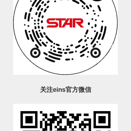
立体框架SUS方钢・方钢端盖・
连接金具
标准夹具
汇流板
接头
垫圈・气管接头・微型接头
气管・衬套
气管剪刀・扎带・固定座
关注eins官方微信
调节器・按键阀・手动按键
调速阀
电磁阀接头
微型调节减压阀