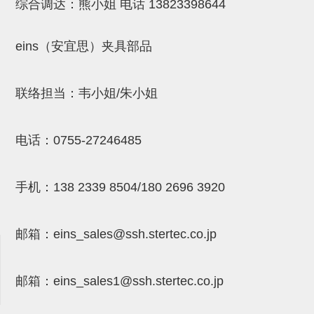
吸着模组 (7)
微型气缸
微型调节减压阀 (4)
综合调达：熊小姐 电话
13823398644
夹取模组 (24)
矩形气缸
STAR传感器 (0)
eins（安宜思）夹具部品
限位模组 (4)
微型气缸用配件
限位开关 (2)
立体框架SUS方钢・方钢端盖・
矩形气缸用配件
微型开关・限位开关 (6)
联络担当：韦小姐/朱小姐
连接金具 (15)
水口夹具
L型安装版(限位开关用) (4)
机能夹具
自动开关(有接点・无接点) (1)
电话：
0755-27246485
缓冲材料
光电传感器 (2)
手机：
138 2339 8504/180 2696 3920
吸盘(嵌入式)
光电区域传感器 (1)
吸盘(螺丝固定式)
光纤 (2)
邮箱：
eins_sales@ssh.stertec.co.jp
吸盘(自由式&十字&蛇纹)
光放大器 (4)
吸盘(TR&TRN)
水口夹具确认用 (1)
邮箱：
eins_sales
1@ssh.stertec.co.jp
吸盘(附海绵)
AND基板 (4)