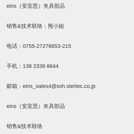
eins（安宜思）夹具部品
吸盘(附EP海绵)
电源通信10单元 (4)
吸盘用配件(EP海绵、静电消除
销售&技术联络：熊小姐
片)
特殊吸盘(薄钢板可用)
电话：
0755-27276653-215
带金具吸盘(扁平真空式)
带金具吸盘(长圆式)
手机：
138 2339 8644
带金具吸盘(波纹管式1.5段)
邮箱：
eins_sales4@ssh.stertec.co.jp
带金具吸盘(波纹管式2.5段)
吸盘(薄钢板用)
eins（安宜思）夹具部品
交换用吸盘
吸着金具(细微型、微型)
销售&技术联络