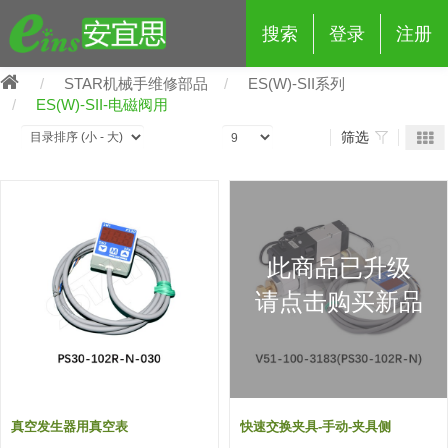
搜索
登录
注册
STAR机械手维修部品
ES(W)-SII系列
ES(W)-SII-电磁阀用
筛选
eins夹具治具配件
夹具交换 (210)
吸着 (519)
框架・模组 (427)
轻量化·树脂部品 (18)
夹具交换
此商品已升级
抓取 (264)
剪切 (171)
配管部品・传感器 (188)
自动化 (2)
手动夹具交换 (15)
手动夹具交换
请点击购买新品
自动交换系统 (14)
手动型快速交换用夹具 (15)
自动交换系统
自动夹具交换(注塑机机械手用)
自动交换系统 (14)
自动夹具交换(注塑机机械手用)
(139)
自动型快速交换用夹具 (59)
自动型快速交换用夹具-配件 (80)
自动夹具交换(多关节机器人用)
真空发生器用真空表
快速交换夹具-手动-夹具侧
自动夹具交换(多关节机器人用)