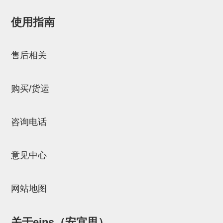
NW系列 (34)
微型气剪本体 (3)
NT系列 (13)
NB系列 (6)
气剪备用刀片 (29)
微型气剪备用刀片
使用指南
微型气剪备用刀片 (32)
剪刀安装部品 (3)
NS系列，NR系列，增压单元 (8)
水口剪刀单元，时间控制器 (2)
NTH系列，NKH系列 (5)
微型气剪用配件
邮箱：
Chuyin_Qin@ssh.stertec.co.jp
微型气剪本体
售后相关
剪刀安装部品
购买/货运
NW快速交换部品
NT系列
咨询电话
NS系列，NR系列，增压单元
气剪固定架，安装支架
意见中心
NB系列
水口剪刀单元，时间控制器
网站地图
气剪用备件
关于eins（安宜思）