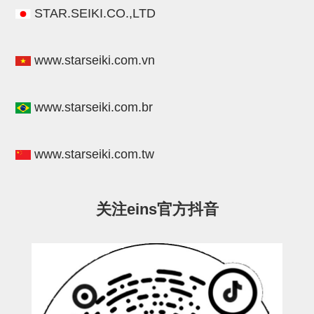
STAR.SEIKI.CO.,LTD
连接块
支架
www.starseiki.com.vn
连接板
垫块・垫片
www.starseiki.com.br
螺母
安装板・导轨・连接块・垫块・
www.starseiki.com.tw
连接板
基础框架模组
关注eins官方抖音
吸着模组
夹取模组
限位模组