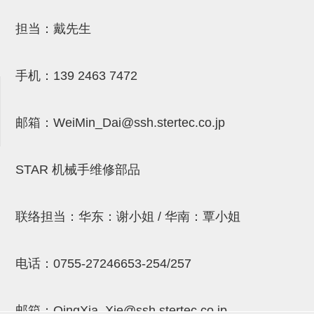
吸着金具(小型)
担当：戴先生
吸着金具(大型)
吸着金具(附保持机能)
手机：
139 2463 7472
防转式金具(细微型、微型、小型)
防转式金具(连接用、角度调整、
邮箱：
WeiMin_Dai@ssh.stertec.co.jp
大型)
固定式/微型气缸用/调整器(其他)
STAR 机械手维修部品
吸盘套吸盘
联络担当：华东：谢小姐 / 华南：覃小姐
真空发生器、过滤器、确认阀
HNW系列
电话：
0755-27246653-254/257
气剪
HNW系列 (18)
微型气剪用配件 (6)
NW快速交换部品 (2)
气剪固定架，安装支架 (5)
气剪用备件 (0)
NW系列
邮箱：
QingXia_Xie@ssh.stertec.co.jp