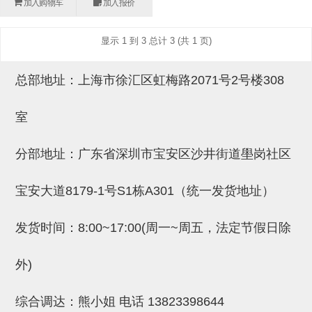
加入购物车
加入报价
(26)
钢管端盖，钢管切割器，夹持器
立体框架铝型材 (9)
标准夹具
防转式金具(连接用、角度调整、
(14)
显示 1 到 3 总计 3 (共 1 页)
铝材端盖 (3)
标准夹具 (7)
配管部品・传感器
大型) (13)
连接块/支架 (160)
连接块组件 (5)
配管部品・传感器 (154)
其它商品 (20)
配管部品・传感器
总部地址：上海市徐汇区虹梅路2071号2号楼308
固定式/微型气缸用/调整器(其他)
基础框架 (47)
连接块 (16)
汇流板 (8)
其它商品
室
(16)
吸着框架 (8)
支架 (3)
接头 (49)
螺丝・螺母・垫片 (12)
轻量化·树脂部品
夹取模组 (28)
连接板 (14)
垫圈・气管接头・微型接头 (12)
其它非目录商品 (8)
轻量化·树脂部品(微型气缸) (2)
手动型快速交换用夹具
分部地址：广东省深圳市宝安区沙井街道壆岗社区
限位模组 (8)
垫块・垫片 (2)
气管・衬套 (24)
轻量化·树脂部品(吸着金具小型)
自动交换系统
宝安大道8179-1号S1栋A301（统一发货地址）
(8)
螺母 (10)
气管剪刀・扎带・固定座 (9)
自动型快速交换用夹具
发货时间：8:00~17:00(周一~周五，法定节假日除
轻量化·树脂部品(汇流板) (4)
安装板・导轨・连接块・垫块・连
调节器・按键阀・手动按键 (6)
自动型快速交换用夹具-配件
接板 (4)
轻量化·树脂部品(钢管连接器) (4)
调速阀 (5)
自动型快速交换用夹具(多关节机
外)
基础框架模组 (18)
器人用)
电磁阀接头 (6)
综合调达：熊小姐 电话
13823398644