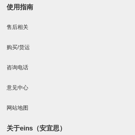
使用指南
NW系列 (34)
微型气剪本体 (3)
NT系列 (13)
NB系列 (6)
气剪备用刀片 (29)
微型气剪备用刀片
邮箱：
Chuyin_Qin@ssh.stertec.co.jp
微型气剪备用刀片 (32)
剪刀安装部品 (3)
NS系列，NR系列，增压单元 (8)
水口剪刀单元，时间控制器 (2)
NTH系列，NKH系列 (5)
微型气剪用配件
售后相关
微型气剪本体
剪刀安装部品
购买/货运
NW快速交换部品
NT系列
咨询电话
NS系列，NR系列，增压单元
意见中心
气剪固定架，安装支架
NB系列
网站地图
水口剪刀单元，时间控制器
气剪用备件
关于eins（安宜思）