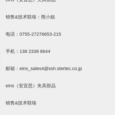
吸盘(附EP海绵)
电源通信10单元 (4)
吸盘用配件(EP海绵、静电消除
销售&技术联络：熊小姐
片)
电话：
0755-27276653-215
特殊吸盘(薄钢板可用)
带金具吸盘(扁平真空式)
手机：
138 2339 8644
带金具吸盘(长圆式)
带金具吸盘(波纹管式1.5段)
邮箱：
eins_sales4@ssh.stertec.co.jp
带金具吸盘(波纹管式2.5段)
吸盘(薄钢板用)
eins（安宜思）夹具部品
交换用吸盘
销售&技术联络
吸着金具(细微型、微型)