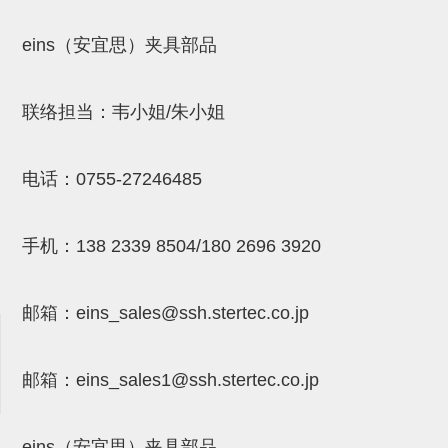
吸着模组 (7)
微型气缸
微型调节减压阀 (4)
夹取模组 (24)
矩形气缸
STAR传感器 (0)
eins（安宜思）夹具部品
限位模组 (4)
微型气缸用配件
限位开关 (2)
联络担当：韦小姐/朱小姐
立体框架SUS方钢・方钢端盖・
矩形气缸用配件
微型开关・限位开关 (6)
连接金具 (15)
水口夹具
L型安装版(限位开关用) (4)
电话：
0755-27246485
机能夹具
自动开关(有接点・无接点) (1)
缓冲材料
光电传感器 (2)
手机：
138 2339 8504/180 2696 3920
吸盘(嵌入式)
光电区域传感器 (1)
邮箱：
eins_sales@ssh.stertec.co.jp
吸盘(螺丝固定式)
光纤 (2)
吸盘(自由式&十字&蛇纹)
光放大器 (4)
邮箱：
eins_sales
1@ssh.stertec.co.jp
吸盘(TR&TRN)
水口夹具确认用 (1)
吸盘(附海绵)
AND基板 (4)
eins（安宜思）夹具部品