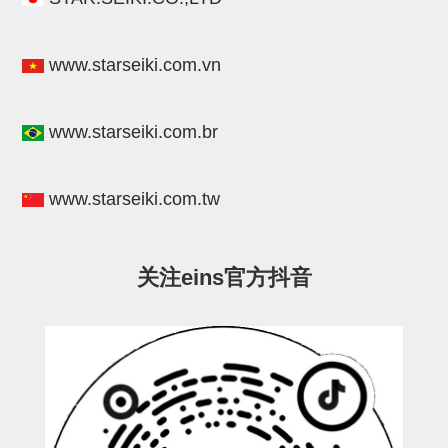
连接块
支架
www.starseiki.com.vn
连接板
www.starseiki.com.br
垫块・垫片
螺母
www.starseiki.com.tw
安装板・导轨・连接块・垫块・
连接板
关注eins官方抖音
基础框架模组
吸着模组
夹取模组
限位模组