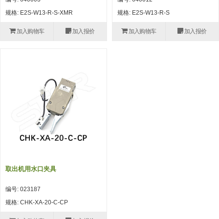
自动型快速交换用夹具(多关节机
抓取
规格: E2S-W13-R-S-XMR
规格: E2S-W13-R-S
(41)
器人用) (34)
微型·矩形·管型气缸 (55)
气缸配件 (55)
机能夹具 (143)
微型·矩形·管型气缸
加入购物车
加入报价
加入购物车
加入报价
微型气缸 (33)
矩形气缸 (19)
气缸配件
微型气缸用配件 (45)
矩形气缸用配件 (8)
机能夹具
水口夹具 (83)
机能夹具 (53)
缓冲材料 (7)
吸着
吸盘 (356)
吸着金具 (120)
其他真空配件 (42)
吸盘
吸盘(嵌入式) (52)
吸盘(TR&TRN) (63)
吸盘用配件(EP海绵、静电消除片)
带金具吸盘(长圆式) (16)
吸盘(薄钢板用) (7)
吸着金具
(12)
吸盘(螺丝固定式) (6)
吸盘(附海绵) (10)
带金具吸盘(波纹管式1.5段) (19)
交换用吸盘 (85)
吸着金具(细微型、微型) (30)
其他真空配件
特殊吸盘(薄钢板可用) (8)
吸盘(自由式&十字&蛇纹) (17)
吸盘(附EP海绵) (6)
带金具吸盘(波纹管式2.5段) (20)
吸着金具(小型) (25)
吸盘套吸盘 (18)
剪切
取出机用水口夹具
带金具吸盘(扁平真空式) (30)
吸着金具(大型) (8)
真空发生器、过滤器、确认阀 (14)
气剪 (171)
框架・模组
编号: 023187
吸着金具(附保持机能) (2)
钢管系列 (265)
型材系列・立体框架SUS (143)
标准夹具 (7)
钢管系列
规格: CHK-XA-20-C-CP
防转式金具(细微型、微型、小型)
钢管系列SUS钢管 (0)
型材系列・立体框架SUS