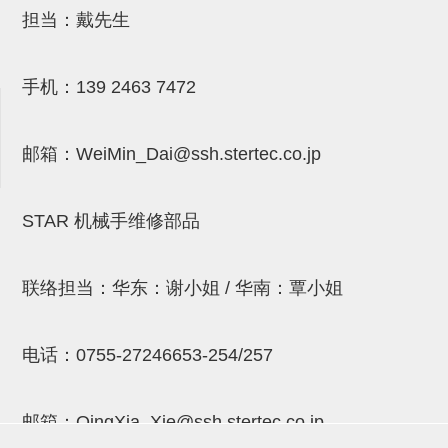
吸着金具(小型)
担当：戴先生
吸着金具(大型)
吸着金具(附保持机能)
手机：
139 2463 7472
防转式金具(细微型、微型、小型)
邮箱：
WeiMin_Dai@ssh.stertec.co.jp
防转式金具(连接用、角度调整、
大型)
STAR 机械手维修部品
固定式/微型气缸用/调整器(其他)
吸盘套吸盘
联络担当：华东：谢小姐 / 华南：覃小姐
真空发生器、过滤器、确认阀
HNW系列
电话：
0755-27246653-254/257
气剪
邮箱：
QingXia_Xie@ssh.stertec.co.jp
HNW系列 (18)
微型气剪用配件 (6)
NW快速交换部品 (2)
气剪固定架，安装支架 (5)
气剪用备件 (0)
NW系列