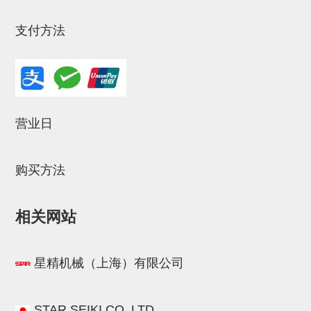
气剪备用刀片
NTH系列，NKH系列
支付方法
钢管系列SUS钢管
钢管端盖，钢管切割器，夹持器
连接块/支架
营业日
基础框架
吸着框架
购买方法
夹取模组
相关网站
限位模组
立体框架铝型材
星精机械（上海）有限公司
铝材端盖
连接块组件
STAR.SEIKI.CO.,LTD