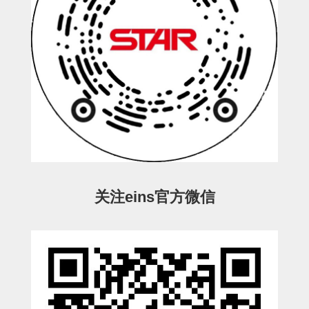
立体框架SUS方钢・方钢端盖・
连接金具
标准夹具
汇流板
接头
垫圈・气管接头・微型接头
气管・衬套
气管剪刀・扎带・固定座
关注eins官方微信
调节器・按键阀・手动按键
调速阀
电磁阀接头
微型调节减压阀