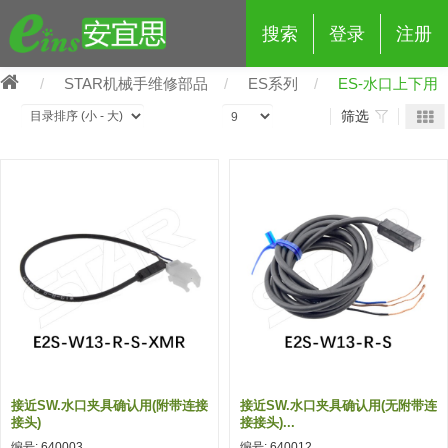
搜索
登录
注册
STAR机械手维修部品
ES系列
ES-水口上下用
筛选
eins夹具治具配件
夹具交换 (210)
吸着 (519)
框架・模组 (427)
轻量化·树脂部品 (18)
夹具交换
抓取 (264)
剪切 (171)
配管部品・传感器 (188)
自动化 (2)
手动夹具交换 (15)
手动夹具交换
自动交换系统 (14)
手动型快速交换用夹具 (15)
自动交换系统
自动夹具交换(注塑机机械手用)
自动交换系统 (14)
自动夹具交换(注塑机机械手用)
接近SW.水口夹具确认用(附带连接
接近SW.水口夹具确认用(无附带连
(139)
自动型快速交换用夹具 (59)
自动型快速交换用夹具-配件 (80)
自动夹具交换(多关节机器人用)
接头)
接接头)...
自动夹具交换(多关节机器人用)
编号: 640003
编号: 640012