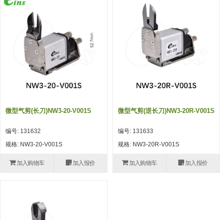
吸着模组 (7)
微型气缸
微型调节减压阀 (4)
夹取模组 (24)
矩形气缸
STAR传感器 (0)
限位模组 (4)
微型气缸用配件
限位开关 (2)
立体框架SUS方钢・方钢端盖・
矩形气缸用配件
微型开关・限位开关 (6)
连接金具 (15)
水口夹具
L型安装版(限位开关用) (4)
机能夹具
自动开关(有接点・无接点) (1)
微型气剪(长刀)NW3-20-V001S
微型气剪(逆长刀)NW3-20R-V001S
缓冲材料
光电传感器 (2)
编号: 131632
编号: 131633
吸盘(嵌入式)
光电区域传感器 (1)
规格: NW3-20-V001S
规格: NW3-20R-V001S
吸盘(螺丝固定式)
光纤 (2)
加入购物车
加入报价
加入购物车
加入报价
吸盘(自由式&十字&蛇纹)
光放大器 (4)
吸盘(TR&TRN)
水口夹具确认用 (1)
吸盘(附海绵)
AND基板 (4)