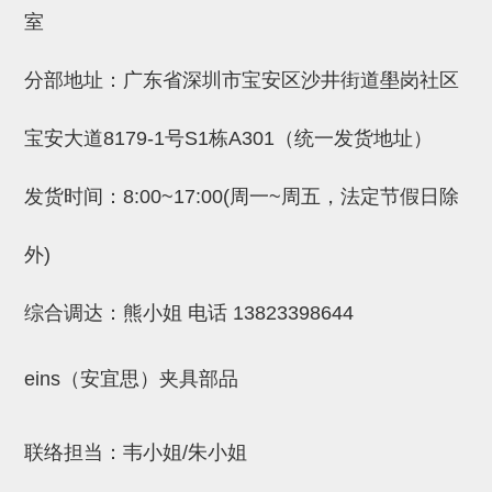
吸着金具(小型)
室
吸着金具(大型)
分部地址：广东省深圳市宝安区沙井街道壆岗社区
吸着金具(附保持机能)
防转式金具(细微型、微型、小型)
宝安大道8179-1号S1栋A301（统一发货地址）
防转式金具(连接用、角度调整、
发货时间：8:00~17:00(周一~周五，法定节假日除
大型)
外)
固定式/微型气缸用/调整器(其他)
吸盘套吸盘
综合调达：熊小姐 电话
13823398644
真空发生器、过滤器、确认阀
eins（安宜思）夹具部品
HNW系列
气剪
联络担当：韦小姐/朱小姐
HNW系列 (18)
微型气剪用配件 (6)
NW快速交换部品 (2)
气剪固定架，安装支架 (5)
气剪用备件 (0)
NW系列