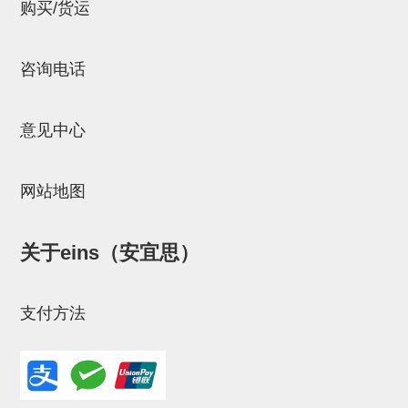
立体框架SUS方钢・方钢端盖・
购买/货运
连接金具
咨询电话
标准夹具
汇流板
意见中心
接头
垫圈・气管接头・微型接头
网站地图
气管・衬套
关于eins（安宜思）
气管剪刀・扎带・固定座
调节器・按键阀・手动按键
支付方法
调速阀
电磁阀接头
微型调节减压阀