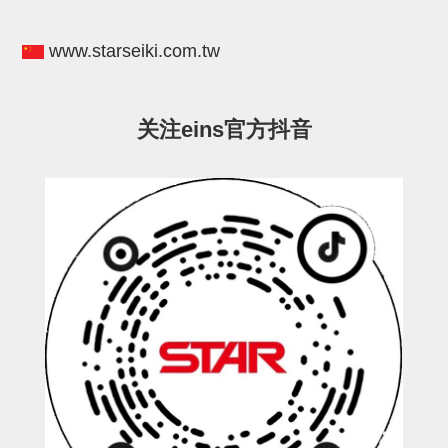
电源通信10单元
螺丝・螺母・垫片
www.starseiki.com.tw
其它非目录商品
轻量化·树脂部品(微型气缸)
关注eins官方抖音
轻量化·树脂部品(吸着金具小型)
轻量化·树脂部品(汇流板)
轻量化·树脂部品(钢管连接器)
STAR机械手维修部品
SP系列 (10)
CS/CZ系列 (14)
CY系列 (47)
VK系列 (2)
SP系列
ES(W)-SII系列 (11)
ESW-III系列 (4)
ES系列 (7)
EG(W)系列 (3)
SP-回转用 (1)
SP-前后用 (2)
SP-上下用 (7)
ES(W)-SII系列
ES(W)-SII-其他消耗品 (3)
ES(W)-SII-电磁阀用 (3)
ES(W)-SII-水口上下用 (5)
CS/CZ系列
CS/CZ-制品上下用 (4)
CS/CZ-姿势部用 (4)
CS/CZ-水口上下用 (4)
CS/CZ-电磁阀用 (2)
ESW-III系列