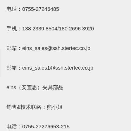
NW系列 (34)
微型气剪本体 (3)
NT系列 (13)
NB系列 (6)
气剪备用刀片 (29)
微型气剪备用刀片
电话：
0755-27246485
微型气剪备用刀片 (32)
剪刀安装部品 (3)
NS系列，NR系列，增压单元 (8)
水口剪刀单元，时间控制器 (2)
NTH系列，NKH系列 (5)
微型气剪用配件
手机：
138 2339 8504/180 2696 3920
微型气剪本体
剪刀安装部品
邮箱：
eins_sales@ssh.stertec.co.jp
NW快速交换部品
NT系列
邮箱：
eins_sales
1@ssh.stertec.co.jp
NS系列，NR系列，增压单元
气剪固定架，安装支架
eins（安宜思）夹具部品
NB系列
销售&技术联络：熊小姐
水口剪刀单元，时间控制器
气剪用备件
电话：
0755-27276653-215