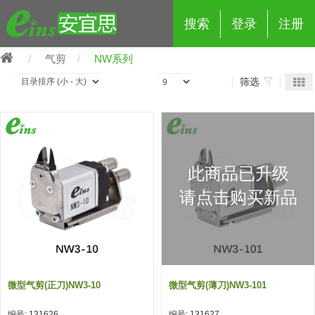
搜索
登录
注册
气剪
NW系列
筛选
eins夹具治具配件
此商品已升级
夹具交换 (210)
吸着 (519)
框架・模组 (427)
轻量化·树脂部品 (18)
夹具交换
请点击购买新品
抓取 (264)
剪切 (171)
配管部品・传感器 (188)
自动化 (2)
手动夹具交换 (15)
手动夹具交换
自动交换系统 (14)
手动型快速交换用夹具 (15)
自动交换系统
自动夹具交换(注塑机机械手用)
自动交换系统 (14)
自动夹具交换(注塑机机械手用)
微型气剪(正刀)NW3-10
微型气剪(薄刀)NW3-101
(139)
自动型快速交换用夹具 (59)
自动型快速交换用夹具-配件 (80)
自动夹具交换(多关节机器人用)
自动夹具交换(多关节机器人用)
编号: 131626
编号: 131627