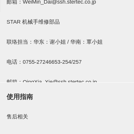
邮箱：
WeiMin_Dai@ssh.stertec.co.jp
连接块
支架
STAR 机械手维修部品
连接板
垫块・垫片
联络担当：华东：谢小姐 / 华南：覃小姐
螺母
电话：
0755-27246653-254/257
安装板・导轨・连接块・垫块・
连接板
邮箱：
QingXia_Xie@ssh.stertec.co.jp
基础框架模组
使用指南
吸着模组
邮箱：
Chuyin_Qin@ssh.stertec.co.jp
夹取模组
售后相关
限位模组