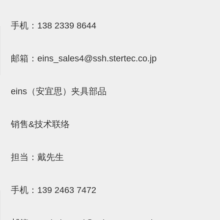
气剪备用刀片
NTH系列，NKH系列
手机：
138 2339 8644
钢管系列SUS钢管
邮箱：
eins_sales4@ssh.stertec.co.jp
钢管端盖，钢管切割器，夹持器
连接块/支架
eins（安宜思）夹具部品
基础框架
吸着框架
销售&技术联络
夹取模组
限位模组
担当：戴先生
立体框架铝型材
手机：
139 2463 7472
铝材端盖
连接块组件