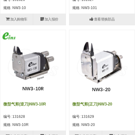
自动型快速交换用夹具(多关节机
抓取
规格: NW3-10
规格: NW3-101
(41)
器人用) (34)
微型·矩形·管型气缸 (55)
气缸配件 (55)
机能夹具 (143)
微型·矩形·管型气缸
加入购物车
加入报价
查看替换部品
微型气缸 (33)
矩形气缸 (19)
气缸配件
微型气缸用配件 (45)
矩形气缸用配件 (8)
机能夹具
水口夹具 (83)
机能夹具 (53)
缓冲材料 (7)
吸着
吸盘 (356)
吸着金具 (120)
其他真空配件 (42)
吸盘
吸盘(嵌入式) (52)
吸盘(TR&TRN) (63)
吸盘用配件(EP海绵、静电消除片)
带金具吸盘(长圆式) (16)
吸盘(薄钢板用) (7)
吸着金具
(12)
吸盘(螺丝固定式) (6)
吸盘(附海绵) (10)
带金具吸盘(波纹管式1.5段) (19)
交换用吸盘 (85)
吸着金具(细微型、微型) (30)
其他真空配件
特殊吸盘(薄钢板可用) (8)
吸盘(自由式&十字&蛇纹) (17)
吸盘(附EP海绵) (6)
带金具吸盘(波纹管式2.5段) (20)
吸着金具(小型) (25)
吸盘套吸盘 (18)
剪切
微型气剪(逆刀)NW3-10R
微型气剪(正刀)NW3-20
带金具吸盘(扁平真空式) (30)
吸着金具(大型) (8)
真空发生器、过滤器、确认阀 (14)
气剪 (171)
框架・模组
编号: 131628
编号: 131629
吸着金具(附保持机能) (2)
钢管系列 (265)
型材系列・立体框架SUS (143)
标准夹具 (7)
钢管系列
规格: NW3-10R
规格: NW3-20
防转式金具(细微型、微型、小型)
钢管系列SUS钢管 (0)
型材系列・立体框架SUS