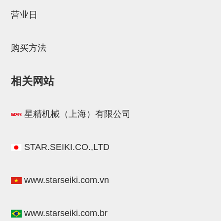
STAR传感器
营业日
限位开关
购买方法
微型开关・限位开关
L型安装版(限位开关用)
相关网站
自动开关(有接点・无接点)
光电传感器
星精机械（上海）有限公司
光电区域传感器
光纤
STAR.SEIKI.CO.,LTD
光放大器
www.starseiki.com.vn
水口夹具确认用
AND基板
www.starseiki.com.br