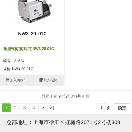
吸盘(附EP海绵)
电源通信10单元 (4)
吸盘用配件(EP海绵、静电消除
片)
特殊吸盘(薄钢板可用)
微型气剪(剪钳刀)NW3-20-01C
带金具吸盘(扁平真空式)
编号: 131634
带金具吸盘(长圆式)
规格: NW3-20-01C
带金具吸盘(波纹管式1.5段)
加入购物车
加入报价
带金具吸盘(波纹管式2.5段)
显示 1 到 9 总计 34 (共 4 页)
吸盘(薄钢板用)
2
3
4
>
>|
1
页
确定
交换用吸盘
吸着金具(细微型、微型)
总部地址：上海市徐汇区虹梅路2071号2号楼308