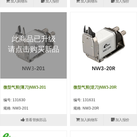
加入购物车
加入报价
加入购物车
加入报价
(26)
钢管端盖，钢管切割器，夹持器
立体框架铝型材 (9)
标准夹具
防转式金具(连接用、角度调整、
(14)
铝材端盖 (3)
标准夹具 (7)
配管部品・传感器
大型) (13)
连接块/支架 (160)
连接块组件 (5)
配管部品・传感器 (154)
其它商品 (20)
配管部品・传感器
此商品已升级
固定式/微型气缸用/调整器(其他)
基础框架 (47)
连接块 (16)
汇流板 (8)
其它商品
请点击购买新品
(16)
吸着框架 (8)
支架 (3)
接头 (49)
螺丝・螺母・垫片 (12)
轻量化·树脂部品
夹取模组 (28)
连接板 (14)
垫圈・气管接头・微型接头 (12)
其它非目录商品 (8)
轻量化·树脂部品(微型气缸) (2)
手动型快速交换用夹具
限位模组 (8)
垫块・垫片 (2)
气管・衬套 (24)
轻量化·树脂部品(吸着金具小型)
自动交换系统
微型气剪(薄刀)NW3-201
微型气剪(逆刀)NW3-20R
(8)
螺母 (10)
气管剪刀・扎带・固定座 (9)
自动型快速交换用夹具
编号: 131630
编号: 131631
轻量化·树脂部品(汇流板) (4)
安装板・导轨・连接块・垫块・连
调节器・按键阀・手动按键 (6)
自动型快速交换用夹具-配件
规格: NW3-201
规格: NW3-20R
接板 (4)
轻量化·树脂部品(钢管连接器) (4)
调速阀 (5)
自动型快速交换用夹具(多关节机
查看替换部品
加入购物车
加入报价
基础框架模组 (18)
器人用)
电磁阀接头 (6)