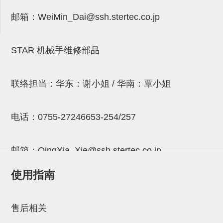
气剪备用刀片
邮箱：
WeiMin_Dai@ssh.stertec.co.jp
NTH系列，NKH系列
钢管系列SUS钢管
STAR 机械手维修部品
钢管端盖，钢管切割器，夹持器
连接块/支架
联络担当：华东：谢小姐 / 华南：覃小姐
基础框架
电话：
0755-27246653-254/257
吸着框架
夹取模组
邮箱：
QingXia_Xie@ssh.stertec.co.jp
限位模组
使用指南
立体框架铝型材
邮箱：
Chuyin_Qin@ssh.stertec.co.jp
铝材端盖
售后相关
连接块组件