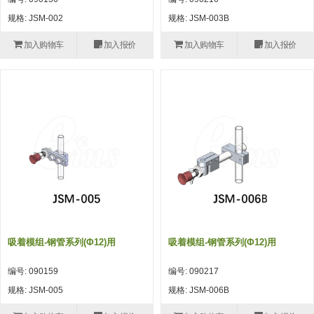
自动型快速交换用夹具(多关节机
抓取
规格: JSM-002
规格: JSM-003B
(41)
器人用) (34)
微型·矩形·管型气缸 (55)
气缸配件 (55)
机能夹具 (143)
微型·矩形·管型气缸
加入购物车
加入报价
加入购物车
加入报价
微型气缸 (33)
矩形气缸 (19)
气缸配件
微型气缸用配件 (45)
矩形气缸用配件 (8)
机能夹具
水口夹具 (83)
机能夹具 (53)
缓冲材料 (7)
吸着
吸盘 (356)
吸着金具 (120)
其他真空配件 (42)
吸盘
吸盘(嵌入式) (52)
吸盘(TR&TRN) (63)
吸盘用配件(EP海绵、静电消除片)
带金具吸盘(长圆式) (16)
吸盘(薄钢板用) (7)
吸着金具
(12)
吸盘(螺丝固定式) (6)
吸盘(附海绵) (10)
带金具吸盘(波纹管式1.5段) (19)
交换用吸盘 (85)
吸着金具(细微型、微型) (30)
其他真空配件
特殊吸盘(薄钢板可用) (8)
吸盘(自由式&十字&蛇纹) (17)
吸盘(附EP海绵) (6)
带金具吸盘(波纹管式2.5段) (20)
吸着金具(小型) (25)
吸盘套吸盘 (18)
剪切
吸着模组-钢管系列(φ12)用
吸着模组-钢管系列(φ12)用
带金具吸盘(扁平真空式) (30)
吸着金具(大型) (8)
真空发生器、过滤器、确认阀 (14)
气剪 (171)
框架・模组
编号: 090159
编号: 090217
吸着金具(附保持机能) (2)
钢管系列 (265)
型材系列・立体框架SUS (143)
标准夹具 (7)
钢管系列
规格: JSM-005
规格: JSM-006B
防转式金具(细微型、微型、小型)
钢管系列SUS钢管 (0)
型材系列・立体框架SUS