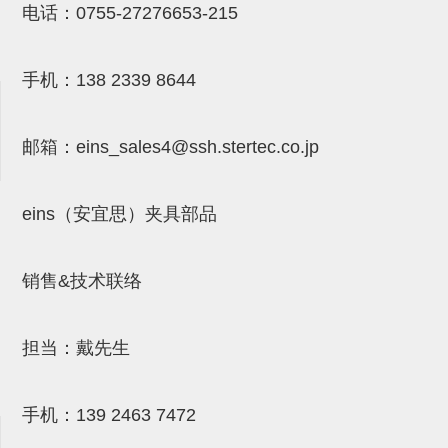
电话：
0755-27276653-215
NW系列 (34)
微型气剪本体 (3)
NT系列 (13)
NB系列 (6)
气剪备用刀片 (29)
微型气剪备用刀片
微型气剪备用刀片 (32)
剪刀安装部品 (3)
NS系列，NR系列，增压单元 (8)
水口剪刀单元，时间控制器 (2)
NTH系列，NKH系列 (5)
微型气剪用配件
手机：
138 2339 8644
微型气剪本体
剪刀安装部品
邮箱：
eins_sales4@ssh.stertec.co.jp
NW快速交换部品
eins（安宜思）夹具部品
NT系列
NS系列，NR系列，增压单元
销售&技术联络
气剪固定架，安装支架
NB系列
担当：戴先生
水口剪刀单元，时间控制器
气剪用备件
手机：
139 2463 7472