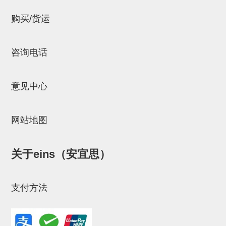
连接块
购买/货运
支架
连接板
咨询电话
垫块・垫片
意见中心
螺母
安装板・导轨・连接块・垫块・
网站地图
连接板
基础框架模组
关于eins（安宜思）
吸着模组
支付方法
夹取模组
限位模组