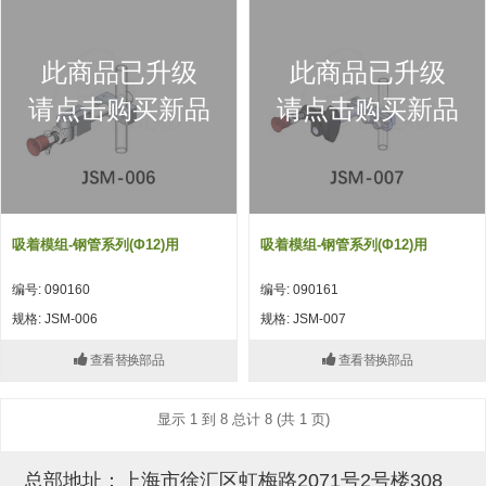
吸着模组 (7)
微型气缸
微型调节减压阀 (4)
夹取模组 (24)
矩形气缸
STAR传感器 (0)
此商品已升级
此商品已升级
限位模组 (4)
微型气缸用配件
限位开关 (2)
请点击购买新品
请点击购买新品
立体框架SUS方钢・方钢端盖・
矩形气缸用配件
微型开关・限位开关 (6)
连接金具 (15)
水口夹具
L型安装版(限位开关用) (4)
机能夹具
自动开关(有接点・无接点) (1)
吸着模组-钢管系列(φ12)用
吸着模组-钢管系列(φ12)用
缓冲材料
光电传感器 (2)
编号: 090160
编号: 090161
吸盘(嵌入式)
光电区域传感器 (1)
规格: JSM-006
规格: JSM-007
吸盘(螺丝固定式)
光纤 (2)
查看替换部品
查看替换部品
吸盘(自由式&十字&蛇纹)
光放大器 (4)
显示 1 到 8 总计 8 (共 1 页)
吸盘(TR&TRN)
水口夹具确认用 (1)
吸盘(附海绵)
AND基板 (4)
总部地址：上海市徐汇区虹梅路2071号2号楼308