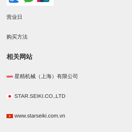
立体框架SUS方钢・方钢端盖・
连接金具
营业日
标准夹具
汇流板
购买方法
接头
相关网站
垫圈・气管接头・微型接头
气管・衬套
星精机械（上海）有限公司
气管剪刀・扎带・固定座
调节器・按键阀・手动按键
STAR.SEIKI.CO.,LTD
调速阀
电磁阀接头
www.starseiki.com.vn
微型调节减压阀