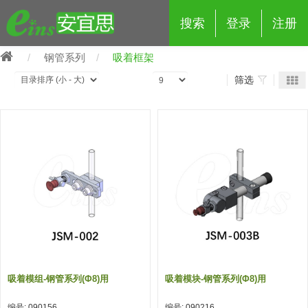
搜索
登录
注册
钢管系列
吸着框架
筛选
eins夹具治具配件
夹具交换 (210)
吸着 (519)
框架・模组 (427)
轻量化·树脂部品 (18)
夹具交换
抓取 (264)
剪切 (171)
配管部品・传感器 (188)
自动化 (2)
手动夹具交换 (15)
手动夹具交换
自动交换系统 (14)
手动型快速交换用夹具 (15)
自动交换系统
自动夹具交换(注塑机机械手用)
自动交换系统 (14)
自动夹具交换(注塑机机械手用)
吸着模组-钢管系列(φ8)用
吸着模块-钢管系列(Φ8)用
(139)
自动型快速交换用夹具 (59)
自动型快速交换用夹具-配件 (80)
自动夹具交换(多关节机器人用)
自动夹具交换(多关节机器人用)
编号: 090156
编号: 090216