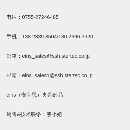
吸着金具(小型)
吸着金具(大型)
电话：
0755-27246485
吸着金具(附保持机能)
防转式金具(细微型、微型、小型)
手机：
138 2339 8504/180 2696 3920
防转式金具(连接用、角度调整、
邮箱：
eins_sales@ssh.stertec.co.jp
大型)
固定式/微型气缸用/调整器(其他)
邮箱：
eins_sales
1@ssh.stertec.co.jp
吸盘套吸盘
真空发生器、过滤器、确认阀
eins（安宜思）夹具部品
HNW系列
气剪
销售&技术联络：熊小姐
HNW系列 (18)
微型气剪用配件 (6)
NW快速交换部品 (2)
气剪固定架，安装支架 (5)
气剪用备件 (0)
NW系列