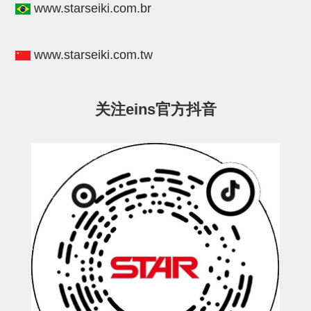
www.starseiki.com.br
STAR传感器
限位开关
www.starseiki.com.tw
微型开关・限位开关
L型安装版(限位开关用)
关注eins官方抖音
自动开关(有接点・无接点)
光电传感器
光电区域传感器
光纤
光放大器
水口夹具确认用
AND基板