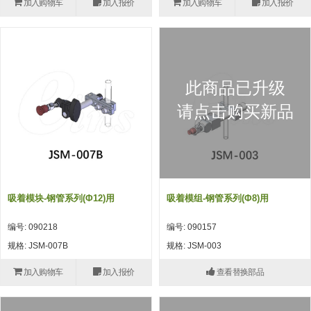
加入购物车
加入报价
加入购物车
加入报价
(26)
钢管端盖，钢管切割器，夹持器
立体框架铝型材 (9)
标准夹具
防转式金具(连接用、角度调整、
(14)
铝材端盖 (3)
标准夹具 (7)
配管部品・传感器
大型) (13)
连接块/支架 (160)
连接块组件 (5)
配管部品・传感器 (154)
其它商品 (20)
配管部品・传感器
此商品已升级
固定式/微型气缸用/调整器(其他)
基础框架 (47)
连接块 (16)
汇流板 (8)
其它商品
请点击购买新品
(16)
吸着框架 (8)
支架 (3)
接头 (49)
螺丝・螺母・垫片 (12)
轻量化·树脂部品
夹取模组 (28)
连接板 (14)
垫圈・气管接头・微型接头 (12)
其它非目录商品 (8)
轻量化·树脂部品(微型气缸) (2)
手动型快速交换用夹具
限位模组 (8)
垫块・垫片 (2)
气管・衬套 (24)
轻量化·树脂部品(吸着金具小型)
自动交换系统
吸着模块-钢管系列(Φ12)用
吸着模组-钢管系列(φ8)用
(8)
螺母 (10)
气管剪刀・扎带・固定座 (9)
自动型快速交换用夹具
编号: 090218
编号: 090157
轻量化·树脂部品(汇流板) (4)
安装板・导轨・连接块・垫块・连
调节器・按键阀・手动按键 (6)
自动型快速交换用夹具-配件
规格: JSM-007B
规格: JSM-003
接板 (4)
轻量化·树脂部品(钢管连接器) (4)
调速阀 (5)
自动型快速交换用夹具(多关节机
加入购物车
加入报价
查看替换部品
基础框架模组 (18)
器人用)
电磁阀接头 (6)