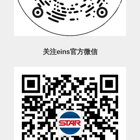
电源通信10单元
螺丝・螺母・垫片
其它非目录商品
轻量化·树脂部品(微型气缸)
轻量化·树脂部品(吸着金具小型)
关注eins官方微信
轻量化·树脂部品(汇流板)
轻量化·树脂部品(钢管连接器)
STAR机械手维修部品
SP系列 (10)
CS/CZ系列 (14)
CY系列 (47)
VK系列 (2)
SP系列
ES(W)-SII系列 (11)
ESW-III系列 (4)
ES系列 (7)
EG(W)系列 (3)
SP-回转用 (1)
SP-前后用 (2)
SP-上下用 (7)
ES(W)-SII系列
ES(W)-SII-其他消耗品 (3)
ES(W)-SII-电磁阀用 (3)
ES(W)-SII-水口上下用 (5)
CS/CZ系列
CS/CZ-制品上下用 (4)
CS/CZ-姿势部用 (4)
CS/CZ-水口上下用 (4)
CS/CZ-电磁阀用 (2)
ESW-III系列