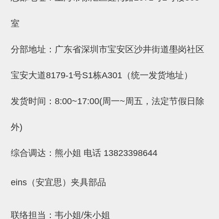
吸盘(附EP海绵)
电源通信10单元 (4)
室
吸盘用配件(EP海绵、静电消除
片)
分部地址：广东省深圳市宝安区沙井街道壆岗社区
特殊吸盘(薄钢板可用)
宝安大道8179-1号S1栋A301（统一发货地址）
带金具吸盘(扁平真空式)
发货时间：8:00~17:00(周一~周五，法定节假日除
带金具吸盘(长圆式)
带金具吸盘(波纹管式1.5段)
外)
带金具吸盘(波纹管式2.5段)
综合调达：熊小姐 电话
13823398644
吸盘(薄钢板用)
交换用吸盘
eins（安宜思）夹具部品
吸着金具(细微型、微型)
联络担当：韦小姐/朱小姐