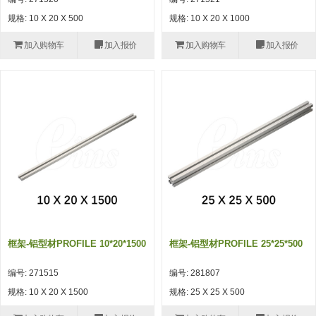
自动型快速交换用夹具(多关节机
抓取
规格: 10 X 20 X 500
规格: 10 X 20 X 1000
(41)
器人用) (34)
微型·矩形·管型气缸 (55)
气缸配件 (55)
机能夹具 (143)
微型·矩形·管型气缸
加入购物车
加入报价
加入购物车
加入报价
微型气缸 (33)
矩形气缸 (19)
气缸配件
微型气缸用配件 (45)
矩形气缸用配件 (8)
机能夹具
水口夹具 (83)
机能夹具 (53)
缓冲材料 (7)
吸着
吸盘 (356)
吸着金具 (120)
其他真空配件 (42)
吸盘
吸盘(嵌入式) (52)
吸盘(TR&TRN) (63)
吸盘用配件(EP海绵、静电消除片)
带金具吸盘(长圆式) (16)
吸盘(薄钢板用) (7)
吸着金具
(12)
吸盘(螺丝固定式) (6)
吸盘(附海绵) (10)
带金具吸盘(波纹管式1.5段) (19)
交换用吸盘 (85)
吸着金具(细微型、微型) (30)
其他真空配件
特殊吸盘(薄钢板可用) (8)
吸盘(自由式&十字&蛇纹) (17)
吸盘(附EP海绵) (6)
带金具吸盘(波纹管式2.5段) (20)
吸着金具(小型) (25)
吸盘套吸盘 (18)
剪切
框架-铝型材PROFILE 10*20*1500
框架-铝型材PROFILE 25*25*500
带金具吸盘(扁平真空式) (30)
吸着金具(大型) (8)
真空发生器、过滤器、确认阀 (14)
气剪 (171)
框架・模组
编号: 271515
编号: 281807
吸着金具(附保持机能) (2)
钢管系列 (265)
型材系列・立体框架SUS (143)
标准夹具 (7)
钢管系列
规格: 10 X 20 X 1500
规格: 25 X 25 X 500
防转式金具(细微型、微型、小型)
钢管系列SUS钢管 (0)
型材系列・立体框架SUS