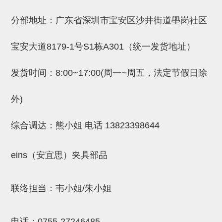
吸着金具(小型)
分部地址：广东省深圳市宝安区沙井街道壆岗社区
吸着金具(大型)
吸着金具(附保持机能)
宝安大道8179-1号S1栋A301（统一发货地址）
防转式金具(细微型、微型、小型)
发货时间：8:00~17:00(周一~周五，法定节假日除
防转式金具(连接用、角度调整、
大型)
外)
固定式/微型气缸用/调整器(其他)
综合调达：熊小姐 电话
13823398644
吸盘套吸盘
eins（安宜思）夹具部品
真空发生器、过滤器、确认阀
HNW系列
联络担当：韦小姐/朱小姐
气剪
HNW系列 (18)
微型气剪用配件 (6)
NW快速交换部品 (2)
气剪固定架，安装支架 (5)
气剪用备件 (0)
NW系列
电话：
0755-27246485