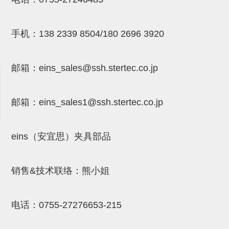
NW系列 (34)
微型气剪本体 (3)
NT系列 (13)
NB系列 (6)
气剪备用刀片 (29)
微型气剪备用刀片
微型气剪备用刀片 (32)
剪刀安装部品 (3)
NS系列，NR系列，增压单元 (8)
水口剪刀单元，时间控制器 (2)
NTH系列，NKH系列 (5)
微型气剪用配件
手机：
138 2339 8504/180 2696 3920
微型气剪本体
邮箱：
eins_sales@ssh.stertec.co.jp
剪刀安装部品
NW快速交换部品
邮箱：
eins_sales
1@ssh.stertec.co.jp
NT系列
NS系列，NR系列，增压单元
eins（安宜思）夹具部品
气剪固定架，安装支架
NB系列
销售&技术联络：熊小姐
水口剪刀单元，时间控制器
电话：
0755-27276653-215
气剪用备件