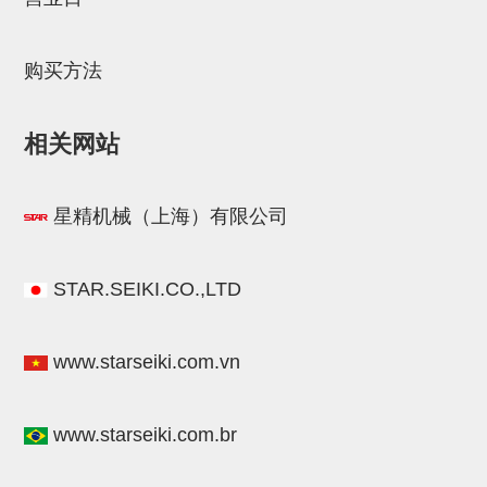
STAR传感器
限位开关
购买方法
微型开关・限位开关
相关网站
L型安装版(限位开关用)
自动开关(有接点・无接点)
星精机械（上海）有限公司
光电传感器
光电区域传感器
STAR.SEIKI.CO.,LTD
光纤
www.starseiki.com.vn
光放大器
水口夹具确认用
www.starseiki.com.br
AND基板