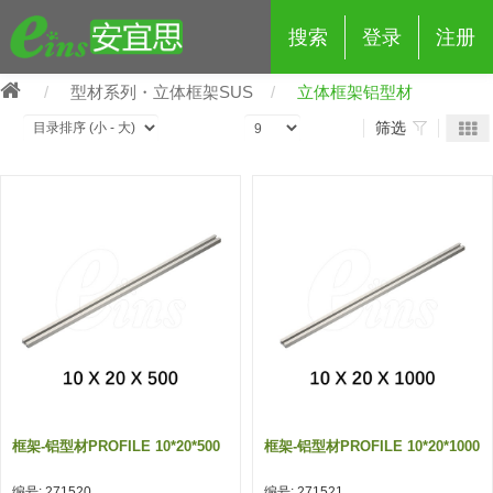
搜索
登录
注册
型材系列・立体框架SUS
立体框架铝型材
筛选
eins夹具治具配件
夹具交换 (210)
吸着 (519)
框架・模组 (427)
轻量化·树脂部品 (18)
夹具交换
抓取 (264)
剪切 (171)
配管部品・传感器 (188)
自动化 (2)
手动夹具交换 (15)
手动夹具交换
自动交换系统 (14)
手动型快速交换用夹具 (15)
自动交换系统
自动夹具交换(注塑机机械手用)
自动交换系统 (14)
自动夹具交换(注塑机机械手用)
框架-铝型材PROFILE 10*20*500
框架-铝型材PROFILE 10*20*1000
(139)
自动型快速交换用夹具 (59)
自动型快速交换用夹具-配件 (80)
自动夹具交换(多关节机器人用)
自动夹具交换(多关节机器人用)
编号: 271520
编号: 271521