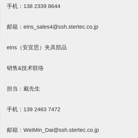
气剪备用刀片
手机：
138 2339 8644
NTH系列，NKH系列
钢管系列SUS钢管
邮箱：
eins_sales4@ssh.stertec.co.jp
钢管端盖，钢管切割器，夹持器
eins（安宜思）夹具部品
连接块/支架
基础框架
销售&技术联络
吸着框架
夹取模组
担当：戴先生
限位模组
立体框架铝型材
手机：
139 2463 7472
铝材端盖
邮箱：
WeiMin_Dai@ssh.stertec.co.jp
连接块组件