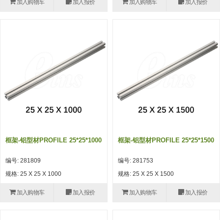
加入购物车
加入报价
加入购物车
加入报价
(26)
钢管端盖，钢管切割器，夹持器
立体框架铝型材 (9)
标准夹具
防转式金具(连接用、角度调整、
(14)
铝材端盖 (3)
标准夹具 (7)
配管部品・传感器
大型) (13)
连接块/支架 (160)
连接块组件 (5)
配管部品・传感器 (154)
其它商品 (20)
配管部品・传感器
固定式/微型气缸用/调整器(其他)
基础框架 (47)
连接块 (16)
汇流板 (8)
其它商品
(16)
吸着框架 (8)
支架 (3)
接头 (49)
螺丝・螺母・垫片 (12)
轻量化·树脂部品
夹取模组 (28)
连接板 (14)
垫圈・气管接头・微型接头 (12)
其它非目录商品 (8)
轻量化·树脂部品(微型气缸) (2)
手动型快速交换用夹具
限位模组 (8)
垫块・垫片 (2)
气管・衬套 (24)
轻量化·树脂部品(吸着金具小型)
自动交换系统
框架-铝型材PROFILE 25*25*1000
框架-铝型材PROFILE 25*25*1500
(8)
螺母 (10)
气管剪刀・扎带・固定座 (9)
自动型快速交换用夹具
编号: 281809
编号: 281753
轻量化·树脂部品(汇流板) (4)
安装板・导轨・连接块・垫块・连
调节器・按键阀・手动按键 (6)
自动型快速交换用夹具-配件
规格: 25 X 25 X 1000
规格: 25 X 25 X 1500
接板 (4)
轻量化·树脂部品(钢管连接器) (4)
调速阀 (5)
自动型快速交换用夹具(多关节机
加入购物车
加入报价
加入购物车
加入报价
基础框架模组 (18)
器人用)
电磁阀接头 (6)