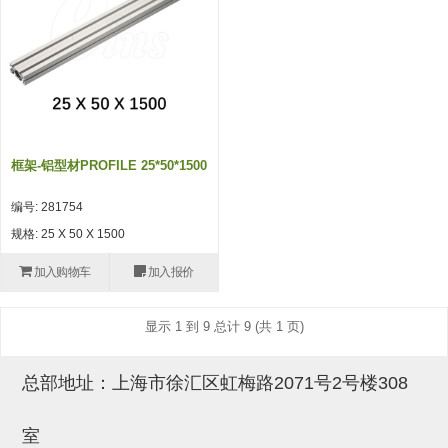
吸盘(附EP海绵)
电源通信10单元 (4)
吸盘用配件(EP海绵、静电消除
片)
特殊吸盘(薄钢板可用)
框架-铝型材PROFILE 25*50*1500
带金具吸盘(扁平真空式)
编号: 281754
带金具吸盘(长圆式)
规格: 25 X 50 X 1500
带金具吸盘(波纹管式1.5段)
加入购物车
加入报价
带金具吸盘(波纹管式2.5段)
显示 1 到 9 总计 9 (共 1 页)
吸盘(薄钢板用)
交换用吸盘
总部地址：上海市徐汇区虹梅路2071号2号楼308
吸着金具(细微型、微型)
室