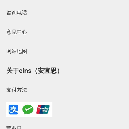
立体框架SUS方钢・方钢端盖・
连接金具
咨询电话
标准夹具
意见中心
汇流板
接头
网站地图
垫圈・气管接头・微型接头
气管・衬套
关于eins（安宜思）
气管剪刀・扎带・固定座
支付方法
调节器・按键阀・手动按键
调速阀
电磁阀接头
微型调节减压阀
营业日