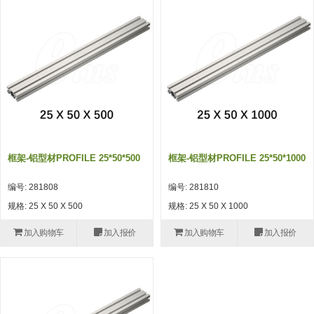
吸着模组 (7)
微型气缸
微型调节减压阀 (4)
夹取模组 (24)
矩形气缸
STAR传感器 (0)
限位模组 (4)
微型气缸用配件
限位开关 (2)
立体框架SUS方钢・方钢端盖・
矩形气缸用配件
微型开关・限位开关 (6)
连接金具 (15)
水口夹具
L型安装版(限位开关用) (4)
机能夹具
自动开关(有接点・无接点) (1)
框架-铝型材PROFILE 25*50*500
框架-铝型材PROFILE 25*50*1000
缓冲材料
光电传感器 (2)
编号: 281808
编号: 281810
吸盘(嵌入式)
光电区域传感器 (1)
规格: 25 X 50 X 500
规格: 25 X 50 X 1000
吸盘(螺丝固定式)
光纤 (2)
加入购物车
加入报价
加入购物车
加入报价
吸盘(自由式&十字&蛇纹)
光放大器 (4)
吸盘(TR&TRN)
水口夹具确认用 (1)
吸盘(附海绵)
AND基板 (4)