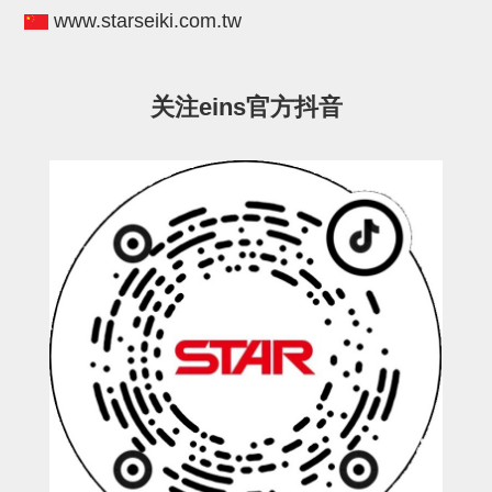
电源通信10单元
www.starseiki.com.tw
螺丝・螺母・垫片
其它非目录商品
关注eins官方抖音
轻量化·树脂部品(微型气缸)
轻量化·树脂部品(吸着金具小型)
轻量化·树脂部品(汇流板)
轻量化·树脂部品(钢管连接器)
STAR机械手维修部品
SP系列 (10)
CS/CZ系列 (14)
CY系列 (47)
VK系列 (2)
SP系列
ES(W)-SII系列 (11)
ESW-III系列 (4)
ES系列 (7)
EG(W)系列 (3)
SP-回转用 (1)
SP-前后用 (2)
SP-上下用 (7)
ES(W)-SII系列
ES(W)-SII-其他消耗品 (3)
ES(W)-SII-电磁阀用 (3)
ES(W)-SII-水口上下用 (5)
CS/CZ系列
CS/CZ-制品上下用 (4)
CS/CZ-姿势部用 (4)
CS/CZ-水口上下用 (4)
CS/CZ-电磁阀用 (2)
ESW-III系列