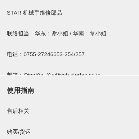
连接块
STAR 机械手维修部品
支架
连接板
联络担当：华东：谢小姐 / 华南：覃小姐
垫块・垫片
电话：
0755-27246653-254/257
螺母
安装板・导轨・连接块・垫块・
邮箱：
QingXia_Xie@ssh.stertec.co.jp
连接板
使用指南
基础框架模组
邮箱：
Chuyin_Qin@ssh.stertec.co.jp
吸着模组
售后相关
夹取模组
限位模组
购买/货运