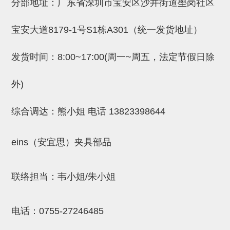
分部地址：广东省深圳市宝安区沙井街道壆岗社区
NW系列 (34)
微型气剪本体 (3)
NT系列 (13)
NB系列 (6)
气剪备用刀片 (29)
微型气剪备用刀片
宝安大道8179-1号S1栋A301（统一发货地址）
微型气剪备用刀片 (32)
剪刀安装部品 (3)
NS系列，NR系列，增压单元 (8)
水口剪刀单元，时间控制器 (2)
NTH系列，NKH系列 (5)
微型气剪用配件
微型气剪本体
发货时间：8:00~17:00(周一~周五，法定节假日除
剪刀安装部品
外)
NW快速交换部品
综合调达：熊小姐 电话
13823398644
NT系列
NS系列，NR系列，增压单元
eins（安宜思）夹具部品
气剪固定架，安装支架
NB系列
联络担当：韦小姐/朱小姐
水口剪刀单元，时间控制器
电话：
0755-27246485
气剪用备件