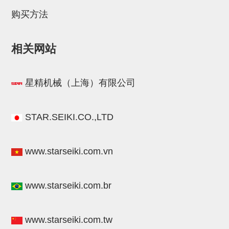
电源通信10单元
购买方法
螺丝・螺母・垫片
其它非目录商品
相关网站
轻量化·树脂部品(微型气缸)
轻量化·树脂部品(吸着金具小型)
星精机械（上海）有限公司
轻量化·树脂部品(汇流板)
STAR.SEIKI.CO.,LTD
轻量化·树脂部品(钢管连接器)
STAR机械手维修部品
www.starseiki.com.vn
SP系列 (10)
CS/CZ系列 (14)
CY系列 (47)
VK系列 (2)
SP系列
ES(W)-SII系列 (11)
ESW-III系列 (4)
ES系列 (7)
EG(W)系列 (3)
SP-回转用 (1)
SP-前后用 (2)
SP-上下用 (7)
ES(W)-SII系列
www.starseiki.com.br
ES(W)-SII-其他消耗品 (3)
ES(W)-SII-电磁阀用 (3)
ES(W)-SII-水口上下用 (5)
CS/CZ系列
www.starseiki.com.tw
CS/CZ-制品上下用 (4)
CS/CZ-姿势部用 (4)
CS/CZ-水口上下用 (4)
CS/CZ-电磁阀用 (2)
ESW-III系列