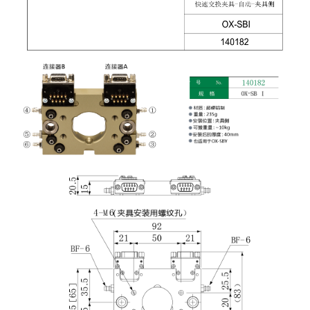
吸盘(附EP海绵)
电源通信10单元 (4)
吸盘用配件(EP海绵、静电消除
片)
特殊吸盘(薄钢板可用)
带金具吸盘(扁平真空式)
带金具吸盘(长圆式)
带金具吸盘(波纹管式1.5段)
带金具吸盘(波纹管式2.5段)
吸盘(薄钢板用)
交换用吸盘
吸着金具(细微型、微型)