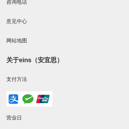
咨询电话
STAR传感器
限位开关
意见中心
微型开关・限位开关
L型安装版(限位开关用)
网站地图
自动开关(有接点・无接点)
关于eins（安宜思）
光电传感器
光电区域传感器
支付方法
光纤
光放大器
水口夹具确认用
营业日
AND基板