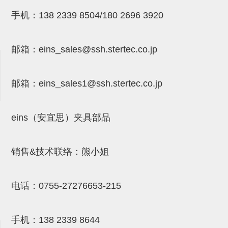
气剪备用刀片
手机：
138 2339 8504/180 2696 3920
NTH系列，NKH系列
钢管系列SUS钢管
邮箱：
eins_sales@ssh.stertec.co.jp
钢管端盖，钢管切割器，夹持器
连接块/支架
邮箱：
eins_sales
1@ssh.stertec.co.jp
基础框架
eins（安宜思）夹具部品
吸着框架
夹取模组
销售&技术联络：熊小姐
限位模组
立体框架铝型材
电话：
0755-27276653-215
铝材端盖
手机：
138 2339 8644
连接块组件