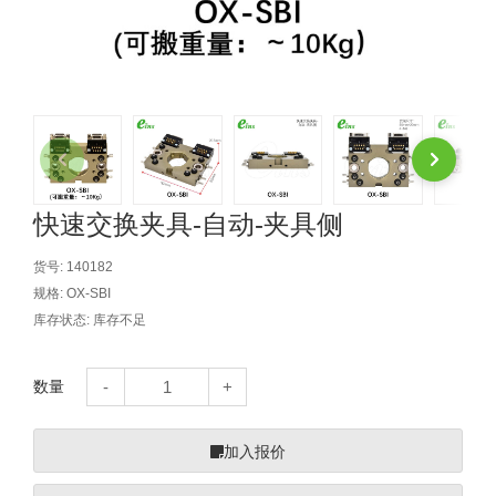
自动型快速交换用夹具(多关节机
抓取
(41)
器人用) (34)
微型·矩形·管型气缸 (55)
气缸配件 (55)
机能夹具 (143)
微型·矩形·管型气缸
微型气缸 (33)
矩形气缸 (19)
气缸配件
微型气缸用配件 (45)
矩形气缸用配件 (8)
机能夹具
水口夹具 (83)
机能夹具 (53)
缓冲材料 (7)
吸着
吸盘 (356)
吸着金具 (120)
其他真空配件 (42)
吸盘
快速交换夹具-自动-夹具侧
吸盘(嵌入式) (52)
吸盘(TR&TRN) (63)
吸盘用配件(EP海绵、静电消除片)
带金具吸盘(长圆式) (16)
吸盘(薄钢板用) (7)
吸着金具
货号:
140182
规格:
OX-SBI
(12)
吸盘(螺丝固定式) (6)
吸盘(附海绵) (10)
带金具吸盘(波纹管式1.5段) (19)
交换用吸盘 (85)
吸着金具(细微型、微型) (30)
其他真空配件
库存状态:
库存不足
特殊吸盘(薄钢板可用) (8)
吸盘(自由式&十字&蛇纹) (17)
吸盘(附EP海绵) (6)
带金具吸盘(波纹管式2.5段) (20)
吸着金具(小型) (25)
吸盘套吸盘 (18)
剪切
数量
带金具吸盘(扁平真空式) (30)
吸着金具(大型) (8)
真空发生器、过滤器、确认阀 (14)
气剪 (171)
框架・模组
吸着金具(附保持机能) (2)
钢管系列 (265)
型材系列・立体框架SUS (143)
标准夹具 (7)
钢管系列
加入报价
防转式金具(细微型、微型、小型)
钢管系列SUS钢管 (0)
型材系列・立体框架SUS