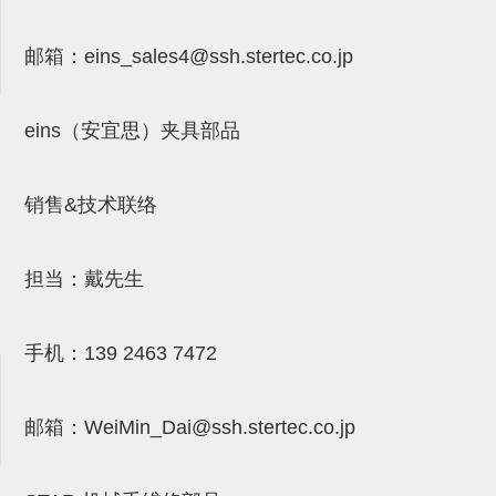
连接块
邮箱：
eins_sales4@ssh.stertec.co.jp
支架
连接板
eins（安宜思）夹具部品
垫块・垫片
螺母
销售&技术联络
安装板・导轨・连接块・垫块・
担当：戴先生
连接板
基础框架模组
手机：
139 2463 7472
吸着模组
夹取模组
邮箱：
WeiMin_Dai@ssh.stertec.co.jp
限位模组