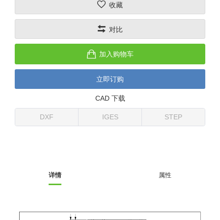
收藏
(26)
钢管端盖，钢管切割器，夹持器
立体框架铝型材 (9)
标准夹具
防转式金具(连接用、角度调整、
(14)
对比
铝材端盖 (3)
标准夹具 (7)
配管部品・传感器
大型) (13)
连接块/支架 (160)
连接块组件 (5)
配管部品・传感器 (154)
其它商品 (20)
配管部品・传感器
加入购物车
固定式/微型气缸用/调整器(其他)
基础框架 (47)
连接块 (16)
汇流板 (8)
其它商品
立即订购
(16)
吸着框架 (8)
支架 (3)
接头 (49)
螺丝・螺母・垫片 (12)
轻量化·树脂部品
CAD 下载
夹取模组 (28)
连接板 (14)
垫圈・气管接头・微型接头 (12)
其它非目录商品 (8)
轻量化·树脂部品(微型气缸) (2)
手动型快速交换用夹具
DXF
IGES
STEP
限位模组 (8)
垫块・垫片 (2)
气管・衬套 (24)
轻量化·树脂部品(吸着金具小型)
自动交换系统
(8)
螺母 (10)
气管剪刀・扎带・固定座 (9)
自动型快速交换用夹具
轻量化·树脂部品(汇流板) (4)
安装板・导轨・连接块・垫块・连
调节器・按键阀・手动按键 (6)
自动型快速交换用夹具-配件
详情
属性
接板 (4)
轻量化·树脂部品(钢管连接器) (4)
调速阀 (5)
自动型快速交换用夹具(多关节机
基础框架模组 (18)
器人用)
电磁阀接头 (6)