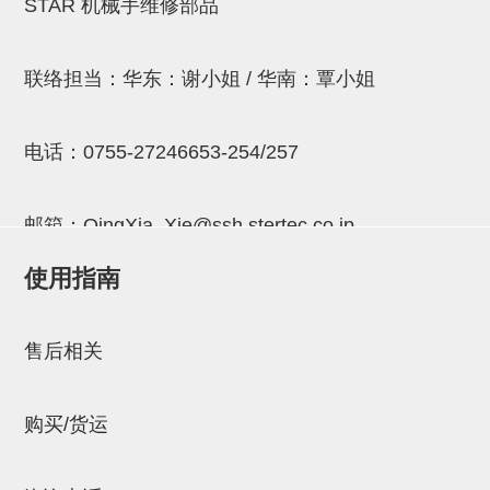
立体框架SUS方钢・方钢端盖・
STAR 机械手维修部品
连接金具
联络担当：华东：谢小姐 / 华南：覃小姐
标准夹具
汇流板
电话：
0755-27246653-254/257
接头
垫圈・气管接头・微型接头
邮箱：
QingXia_Xie@ssh.stertec.co.jp
气管・衬套
使用指南
邮箱：
Chuyin_Qin@ssh.stertec.co.jp
气管剪刀・扎带・固定座
调节器・按键阀・手动按键
售后相关
调速阀
购买/货运
电磁阀接头
微型调节减压阀