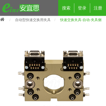
搜索
登录
注册
自动型快速交换用夹具
快速交换夹具-自动-夹具侧
eins夹具治具配件
夹具交换 (210)
吸着 (519)
框架・模组 (427)
轻量化·树脂部品 (18)
夹具交换
抓取 (264)
剪切 (171)
配管部品・传感器 (188)
自动化 (2)
手动夹具交换 (15)
手动夹具交换
自动交换系统 (14)
手动型快速交换用夹具 (15)
自动交换系统
自动夹具交换(注塑机机械手用)
自动交换系统 (14)
自动夹具交换(注塑机机械手用)
(139)
自动型快速交换用夹具 (59)
自动型快速交换用夹具-配件 (80)
自动夹具交换(多关节机器人用)
自动夹具交换(多关节机器人用)