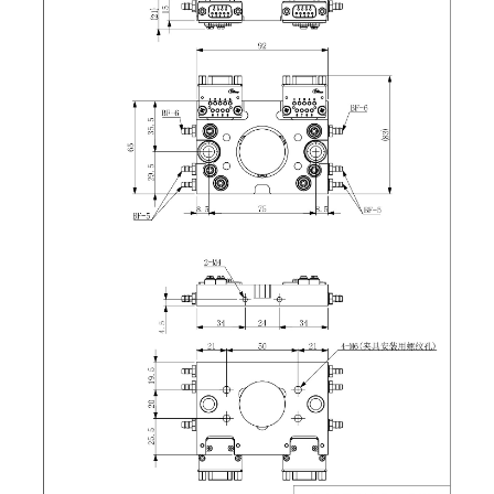
吸着模组 (7)
微型气缸
微型调节减压阀 (4)
夹取模组 (24)
矩形气缸
STAR传感器 (0)
限位模组 (4)
微型气缸用配件
限位开关 (2)
立体框架SUS方钢・方钢端盖・
矩形气缸用配件
微型开关・限位开关 (6)
连接金具 (15)
水口夹具
L型安装版(限位开关用) (4)
机能夹具
自动开关(有接点・无接点) (1)
缓冲材料
光电传感器 (2)
吸盘(嵌入式)
光电区域传感器 (1)
吸盘(螺丝固定式)
光纤 (2)
吸盘(自由式&十字&蛇纹)
光放大器 (4)
吸盘(TR&TRN)
水口夹具确认用 (1)
吸盘(附海绵)
AND基板 (4)