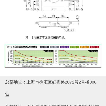
吸着金具(小型)
吸着金具(大型)
吸着金具(附保持机能)
防转式金具(细微型、微型、小型)
防转式金具(连接用、角度调整、
大型)
固定式/微型气缸用/调整器(其他)
吸盘套吸盘
真空发生器、过滤器、确认阀
总部地址：上海市徐汇区虹梅路2071号2号楼308
HNW系列
气剪
室
HNW系列 (18)
微型气剪用配件 (6)
NW快速交换部品 (2)
气剪固定架，安装支架 (5)
气剪用备件 (0)
NW系列