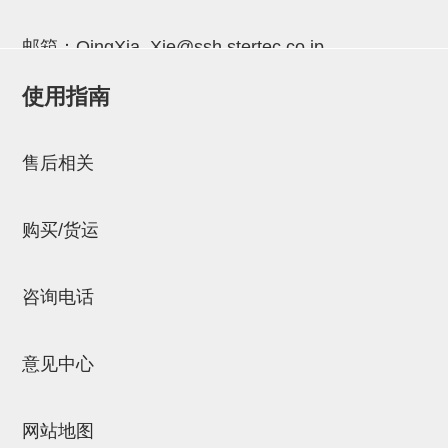
立体框架SUS方钢・方钢端盖・
连接金具
邮箱：
QingXia_Xie@ssh.stertec.co.jp
标准夹具
使用指南
邮箱：
Chuyin_Qin@ssh.stertec.co.jp
汇流板
接头
售后相关
垫圈・气管接头・微型接头
购买/货运
气管・衬套
气管剪刀・扎带・固定座
咨询电话
调节器・按键阀・手动按键
调速阀
意见中心
电磁阀接头
网站地图
微型调节减压阀