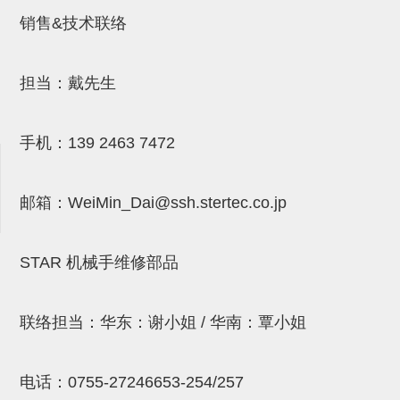
连接块
销售&技术联络
支架
担当：戴先生
连接板
垫块・垫片
手机：
139 2463 7472
螺母
安装板・导轨・连接块・垫块・
邮箱：
WeiMin_Dai@ssh.stertec.co.jp
连接板
STAR 机械手维修部品
基础框架模组
吸着模组
联络担当：华东：谢小姐 / 华南：覃小姐
夹取模组
限位模组
电话：
0755-27246653-254/257