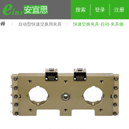
搜索
登录
注册
自动型快速交换用夹具
快速交换夹具-自动-夹具侧
eins夹具治具配件
夹具交换 (210)
吸着 (519)
框架・模组 (427)
轻量化·树脂部品 (18)
夹具交换
抓取 (264)
剪切 (171)
配管部品・传感器 (188)
自动化 (2)
手动夹具交换 (15)
手动夹具交换
自动交换系统 (14)
手动型快速交换用夹具 (15)
自动交换系统
自动夹具交换(注塑机机械手用)
自动交换系统 (14)
自动夹具交换(注塑机机械手用)
(139)
自动型快速交换用夹具 (59)
自动型快速交换用夹具-配件 (80)
自动夹具交换(多关节机器人用)
自动夹具交换(多关节机器人用)