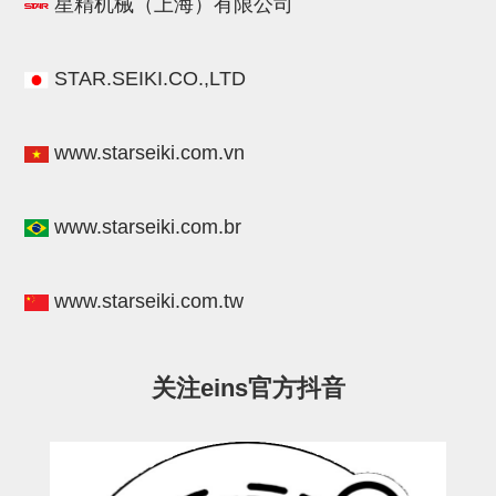
电源通信10单元
星精机械（上海）有限公司
螺丝・螺母・垫片
STAR.SEIKI.CO.,LTD
其它非目录商品
轻量化·树脂部品(微型气缸)
www.starseiki.com.vn
轻量化·树脂部品(吸着金具小型)
轻量化·树脂部品(汇流板)
www.starseiki.com.br
轻量化·树脂部品(钢管连接器)
www.starseiki.com.tw
STAR机械手维修部品
SP系列 (10)
CS/CZ系列 (14)
CY系列 (47)
VK系列 (2)
SP系列
关注eins官方抖音
ES(W)-SII系列 (11)
ESW-III系列 (4)
ES系列 (7)
EG(W)系列 (3)
SP-回转用 (1)
SP-前后用 (2)
SP-上下用 (7)
ES(W)-SII系列
ES(W)-SII-其他消耗品 (3)
ES(W)-SII-电磁阀用 (3)
ES(W)-SII-水口上下用 (5)
CS/CZ系列
CS/CZ-制品上下用 (4)
CS/CZ-姿势部用 (4)
CS/CZ-水口上下用 (4)
CS/CZ-电磁阀用 (2)
ESW-III系列