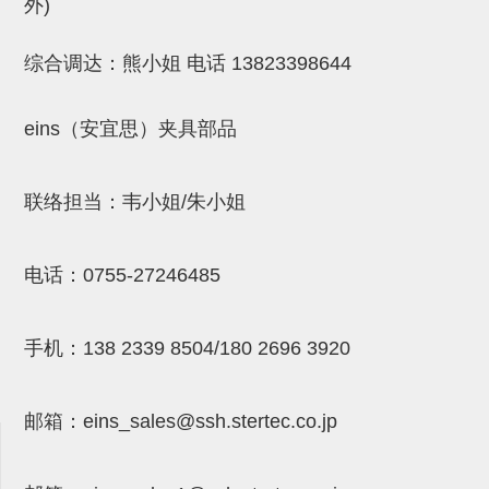
外)
NW系列 (34)
微型气剪本体 (3)
NT系列 (13)
NB系列 (6)
气剪备用刀片 (29)
微型气剪备用刀片
综合调达：熊小姐 电话
13823398644
微型气剪备用刀片 (32)
剪刀安装部品 (3)
NS系列，NR系列，增压单元 (8)
水口剪刀单元，时间控制器 (2)
NTH系列，NKH系列 (5)
微型气剪用配件
微型气剪本体
eins（安宜思）夹具部品
剪刀安装部品
NW快速交换部品
联络担当：韦小姐/朱小姐
NT系列
电话：
0755-27246485
NS系列，NR系列，增压单元
气剪固定架，安装支架
手机：
138 2339 8504/180 2696 3920
NB系列
水口剪刀单元，时间控制器
邮箱：
eins_sales@ssh.stertec.co.jp
气剪用备件