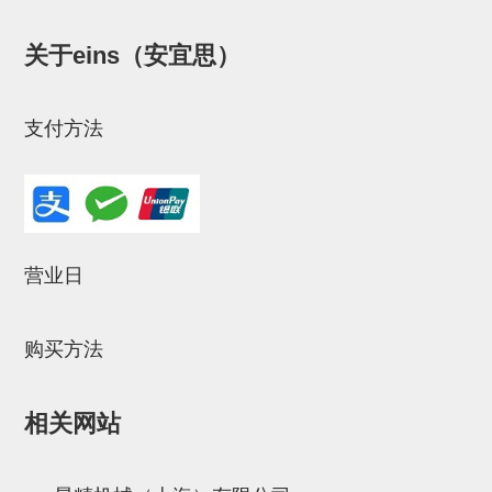
STAR传感器
关于eins（安宜思）
限位开关
微型开关・限位开关
支付方法
L型安装版(限位开关用)
自动开关(有接点・无接点)
光电传感器
营业日
光电区域传感器
光纤
购买方法
光放大器
水口夹具确认用
相关网站
AND基板