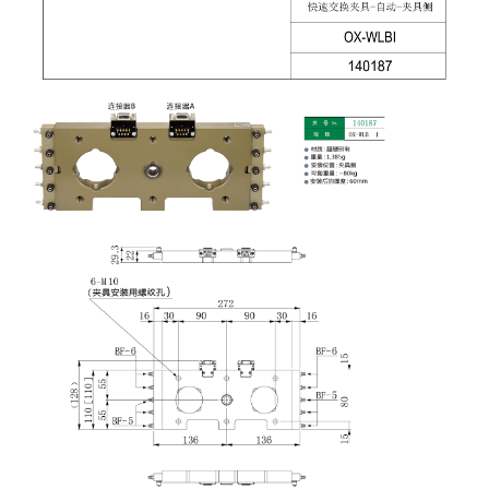
吸盘(附EP海绵)
电源通信10单元 (4)
吸盘用配件(EP海绵、静电消除
片)
特殊吸盘(薄钢板可用)
带金具吸盘(扁平真空式)
带金具吸盘(长圆式)
带金具吸盘(波纹管式1.5段)
带金具吸盘(波纹管式2.5段)
吸盘(薄钢板用)
交换用吸盘
吸着金具(细微型、微型)