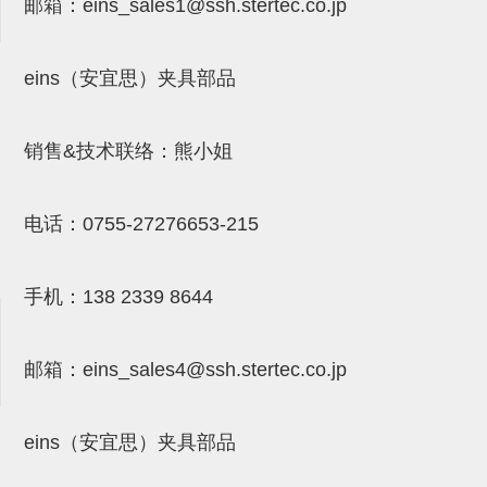
气剪备用刀片
邮箱：
eins_sales
1@ssh.stertec.co.jp
NTH系列，NKH系列
eins（安宜思）夹具部品
钢管系列SUS钢管
钢管端盖，钢管切割器，夹持器
销售&技术联络：熊小姐
连接块/支架
基础框架
电话：
0755-27276653-215
吸着框架
手机：
138 2339 8644
夹取模组
限位模组
邮箱：
eins_sales4@ssh.stertec.co.jp
立体框架铝型材
铝材端盖
eins（安宜思）夹具部品
连接块组件