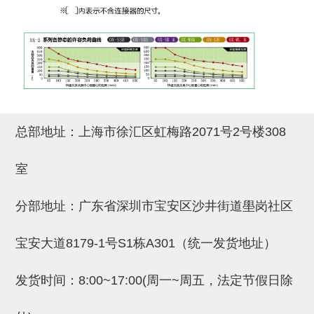
吸着金具(小型)
吸着金具(大型)
吸着金具(附保持机能)
防转式金具(细微型、微型、小型)
防转式金具(连接用、角度调整、
总部地址：上海市徐汇区虹梅路2071号2号楼308
大型)
固定式/微型气缸用/调整器(其他)
室
吸盘套吸盘
分部地址：广东省深圳市宝安区沙井街道壆岗社区
真空发生器、过滤器、确认阀
宝安大道8179-1号S1栋A301（统一发货地址）
HNW系列
气剪
发货时间：8:00~17:00(周一~周五，法定节假日除
HNW系列 (18)
微型气剪用配件 (6)
NW快速交换部品 (2)
气剪固定架，安装支架 (5)
气剪用备件 (0)
NW系列