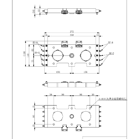
吸着模组 (7)
微型气缸
微型调节减压阀 (4)
夹取模组 (24)
矩形气缸
STAR传感器 (0)
限位模组 (4)
微型气缸用配件
限位开关 (2)
立体框架SUS方钢・方钢端盖・
矩形气缸用配件
微型开关・限位开关 (6)
连接金具 (15)
水口夹具
L型安装版(限位开关用) (4)
机能夹具
自动开关(有接点・无接点) (1)
缓冲材料
光电传感器 (2)
吸盘(嵌入式)
光电区域传感器 (1)
吸盘(螺丝固定式)
光纤 (2)
吸盘(自由式&十字&蛇纹)
光放大器 (4)
吸盘(TR&TRN)
水口夹具确认用 (1)
吸盘(附海绵)
AND基板 (4)