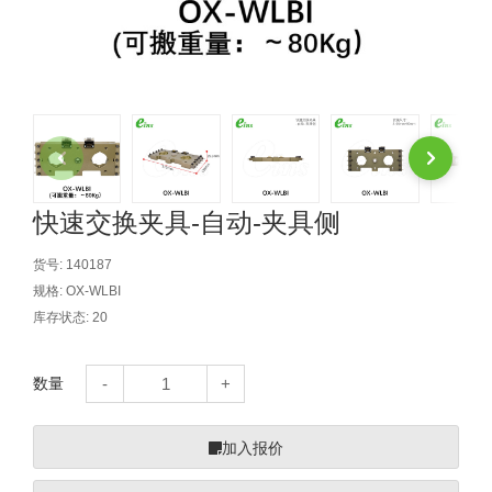
自动型快速交换用夹具(多关节机
抓取
(41)
器人用) (34)
微型·矩形·管型气缸 (55)
气缸配件 (55)
机能夹具 (143)
微型·矩形·管型气缸
微型气缸 (33)
矩形气缸 (19)
气缸配件
微型气缸用配件 (45)
矩形气缸用配件 (8)
机能夹具
水口夹具 (83)
机能夹具 (53)
缓冲材料 (7)
吸着
吸盘 (356)
吸着金具 (120)
其他真空配件 (42)
吸盘
快速交换夹具-自动-夹具侧
吸盘(嵌入式) (52)
吸盘(TR&TRN) (63)
吸盘用配件(EP海绵、静电消除片)
带金具吸盘(长圆式) (16)
吸盘(薄钢板用) (7)
吸着金具
货号:
140187
规格:
OX-WLBI
(12)
吸盘(螺丝固定式) (6)
吸盘(附海绵) (10)
带金具吸盘(波纹管式1.5段) (19)
交换用吸盘 (85)
吸着金具(细微型、微型) (30)
其他真空配件
库存状态:
20
特殊吸盘(薄钢板可用) (8)
吸盘(自由式&十字&蛇纹) (17)
吸盘(附EP海绵) (6)
带金具吸盘(波纹管式2.5段) (20)
吸着金具(小型) (25)
吸盘套吸盘 (18)
剪切
数量
带金具吸盘(扁平真空式) (30)
吸着金具(大型) (8)
真空发生器、过滤器、确认阀 (14)
气剪 (171)
框架・模组
吸着金具(附保持机能) (2)
钢管系列 (265)
型材系列・立体框架SUS (143)
标准夹具 (7)
钢管系列
加入报价
防转式金具(细微型、微型、小型)
钢管系列SUS钢管 (0)
型材系列・立体框架SUS