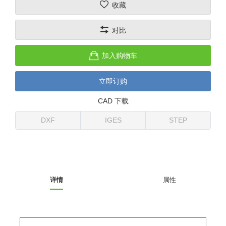
收藏
(26)
钢管端盖，钢管切割器，夹持器
立体框架铝型材 (9)
标准夹具
防转式金具(连接用、角度调整、
(14)
对比
铝材端盖 (3)
标准夹具 (7)
配管部品・传感器
大型) (13)
连接块/支架 (160)
连接块组件 (5)
配管部品・传感器 (154)
其它商品 (20)
配管部品・传感器
加入购物车
固定式/微型气缸用/调整器(其他)
基础框架 (47)
连接块 (16)
汇流板 (8)
其它商品
立即订购
(16)
吸着框架 (8)
支架 (3)
接头 (49)
螺丝・螺母・垫片 (12)
轻量化·树脂部品
CAD 下载
夹取模组 (28)
连接板 (14)
垫圈・气管接头・微型接头 (12)
其它非目录商品 (8)
轻量化·树脂部品(微型气缸) (2)
手动型快速交换用夹具
DXF
IGES
STEP
限位模组 (8)
垫块・垫片 (2)
气管・衬套 (24)
轻量化·树脂部品(吸着金具小型)
自动交换系统
(8)
螺母 (10)
气管剪刀・扎带・固定座 (9)
自动型快速交换用夹具
轻量化·树脂部品(汇流板) (4)
安装板・导轨・连接块・垫块・连
调节器・按键阀・手动按键 (6)
自动型快速交换用夹具-配件
详情
属性
接板 (4)
轻量化·树脂部品(钢管连接器) (4)
调速阀 (5)
自动型快速交换用夹具(多关节机
基础框架模组 (18)
器人用)
电磁阀接头 (6)