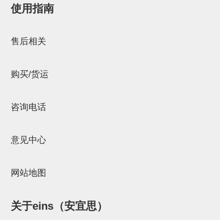
使用指南
NW系列 (34)
微型气剪本体 (3)
NT系列 (13)
NB系列 (6)
气剪备用刀片 (29)
微型气剪备用刀片
邮箱：
Chuyin_Qin@ssh.stertec.co.jp
微型气剪备用刀片 (32)
剪刀安装部品 (3)
NS系列，NR系列，增压单元 (8)
水口剪刀单元，时间控制器 (2)
NTH系列，NKH系列 (5)
微型气剪用配件
售后相关
微型气剪本体
剪刀安装部品
购买/货运
NW快速交换部品
NT系列
咨询电话
NS系列，NR系列，增压单元
意见中心
气剪固定架，安装支架
NB系列
网站地图
水口剪刀单元，时间控制器
气剪用备件
关于eins（安宜思）