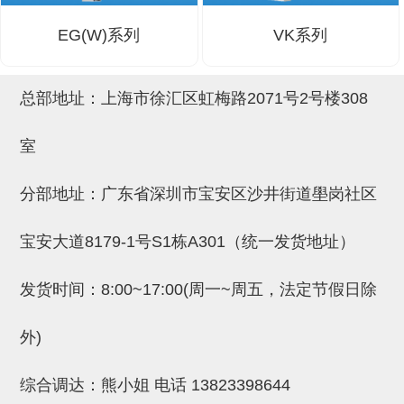
(26)
钢管端盖，钢管切割器，夹持器
立体框架铝型材 (9)
标准夹具
EG(W)系列
VK系列
防转式金具(连接用、角度调整、
(14)
铝材端盖 (3)
标准夹具 (7)
配管部品・传感器
大型) (13)
连接块/支架 (160)
连接块组件 (5)
配管部品・传感器 (154)
其它商品 (20)
配管部品・传感器
总部地址：上海市徐汇区虹梅路2071号2号楼308
固定式/微型气缸用/调整器(其他)
基础框架 (47)
连接块 (16)
汇流板 (8)
其它商品
室
(16)
吸着框架 (8)
支架 (3)
接头 (49)
螺丝・螺母・垫片 (12)
轻量化·树脂部品
分部地址：广东省深圳市宝安区沙井街道壆岗社区
夹取模组 (28)
连接板 (14)
垫圈・气管接头・微型接头 (12)
其它非目录商品 (8)
轻量化·树脂部品(微型气缸) (2)
手动型快速交换用夹具
限位模组 (8)
垫块・垫片 (2)
气管・衬套 (24)
轻量化·树脂部品(吸着金具小型)
自动交换系统
宝安大道8179-1号S1栋A301（统一发货地址）
(8)
螺母 (10)
气管剪刀・扎带・固定座 (9)
自动型快速交换用夹具
发货时间：8:00~17:00(周一~周五，法定节假日除
轻量化·树脂部品(汇流板) (4)
安装板・导轨・连接块・垫块・连
调节器・按键阀・手动按键 (6)
自动型快速交换用夹具-配件
接板 (4)
轻量化·树脂部品(钢管连接器) (4)
调速阀 (5)
自动型快速交换用夹具(多关节机
外)
基础框架模组 (18)
器人用)
电磁阀接头 (6)
综合调达：熊小姐 电话
13823398644