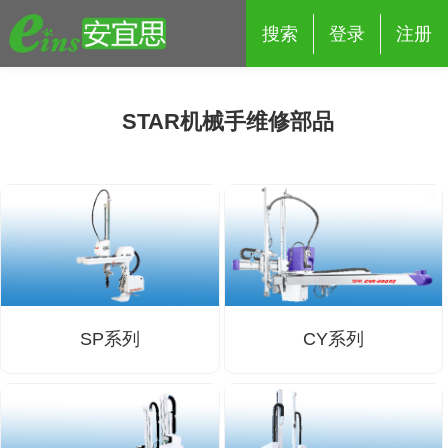
搜索
登录
注册
STAR机械手维修部品
eins夹具治具配件
夹具交换 (210)
吸着 (519)
框架・模组 (427)
轻量化·树脂部品 (18)
夹具交换
抓取 (264)
剪切 (171)
配管部品・传感器 (188)
自动化 (2)
手动夹具交换 (15)
手动夹具交换
自动交换系统 (14)
手动型快速交换用夹具 (15)
自动交换系统
SP系列
CY系列
自动夹具交换(注塑机机械手用)
自动交换系统 (14)
自动夹具交换(注塑机机械手用)
(139)
自动型快速交换用夹具 (59)
自动型快速交换用夹具-配件 (80)
自动夹具交换(多关节机器人用)
自动夹具交换(多关节机器人用)