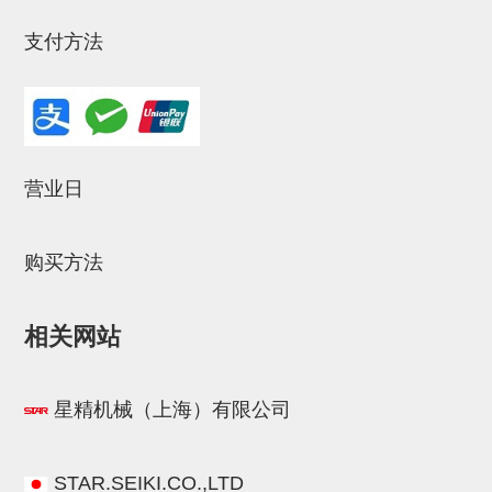
气剪备用刀片
支付方法
NTH系列，NKH系列
钢管系列SUS钢管
钢管端盖，钢管切割器，夹持器
连接块/支架
营业日
基础框架
吸着框架
购买方法
夹取模组
相关网站
限位模组
立体框架铝型材
星精机械（上海）有限公司
铝材端盖
连接块组件
STAR.SEIKI.CO.,LTD