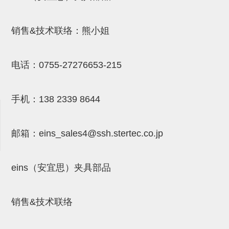
吸盘(附EP海绵)
电源通信10单元 (4)
销售&技术联络：熊小姐
吸盘用配件(EP海绵、静电消除
片)
电话：
0755-27276653-215
特殊吸盘(薄钢板可用)
带金具吸盘(扁平真空式)
手机：
138 2339 8644
带金具吸盘(长圆式)
带金具吸盘(波纹管式1.5段)
邮箱：
eins_sales4@ssh.stertec.co.jp
带金具吸盘(波纹管式2.5段)
eins（安宜思）夹具部品
吸盘(薄钢板用)
交换用吸盘
销售&技术联络
吸着金具(细微型、微型)