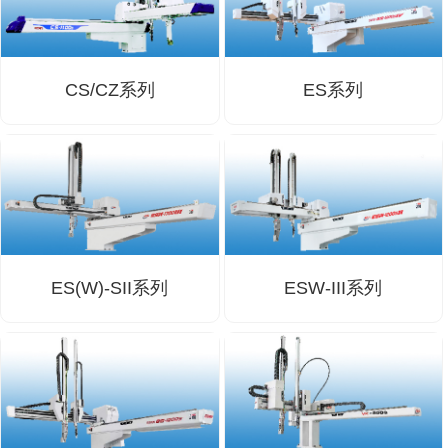
自动型快速交换用夹具(多关节机
抓取
(41)
器人用) (34)
微型·矩形·管型气缸 (55)
气缸配件 (55)
机能夹具 (143)
微型·矩形·管型气缸
微型气缸 (33)
矩形气缸 (19)
气缸配件
CS/CZ系列
ES系列
微型气缸用配件 (45)
矩形气缸用配件 (8)
机能夹具
水口夹具 (83)
机能夹具 (53)
缓冲材料 (7)
吸着
吸盘 (356)
吸着金具 (120)
其他真空配件 (42)
吸盘
吸盘(嵌入式) (52)
吸盘(TR&TRN) (63)
吸盘用配件(EP海绵、静电消除片)
带金具吸盘(长圆式) (16)
吸盘(薄钢板用) (7)
吸着金具
(12)
吸盘(螺丝固定式) (6)
吸盘(附海绵) (10)
带金具吸盘(波纹管式1.5段) (19)
交换用吸盘 (85)
吸着金具(细微型、微型) (30)
其他真空配件
ES(W)-SII系列
ESW-III系列
特殊吸盘(薄钢板可用) (8)
吸盘(自由式&十字&蛇纹) (17)
吸盘(附EP海绵) (6)
带金具吸盘(波纹管式2.5段) (20)
吸着金具(小型) (25)
吸盘套吸盘 (18)
剪切
带金具吸盘(扁平真空式) (30)
吸着金具(大型) (8)
真空发生器、过滤器、确认阀 (14)
气剪 (171)
框架・模组
吸着金具(附保持机能) (2)
钢管系列 (265)
型材系列・立体框架SUS (143)
标准夹具 (7)
钢管系列
防转式金具(细微型、微型、小型)
钢管系列SUS钢管 (0)
型材系列・立体框架SUS