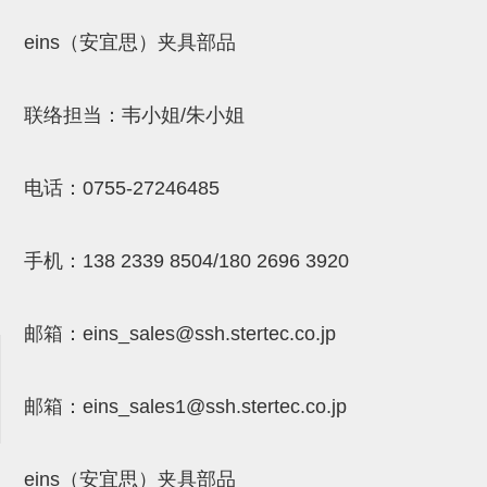
吸着模组 (7)
微型气缸
微型调节减压阀 (4)
eins（安宜思）夹具部品
夹取模组 (24)
矩形气缸
STAR传感器 (0)
限位模组 (4)
微型气缸用配件
限位开关 (2)
联络担当：韦小姐/朱小姐
立体框架SUS方钢・方钢端盖・
矩形气缸用配件
微型开关・限位开关 (6)
连接金具 (15)
水口夹具
L型安装版(限位开关用) (4)
电话：
0755-27246485
机能夹具
自动开关(有接点・无接点) (1)
缓冲材料
光电传感器 (2)
手机：
138 2339 8504/180 2696 3920
吸盘(嵌入式)
光电区域传感器 (1)
邮箱：
eins_sales@ssh.stertec.co.jp
吸盘(螺丝固定式)
光纤 (2)
吸盘(自由式&十字&蛇纹)
光放大器 (4)
邮箱：
eins_sales
1@ssh.stertec.co.jp
吸盘(TR&TRN)
水口夹具确认用 (1)
吸盘(附海绵)
AND基板 (4)
eins（安宜思）夹具部品