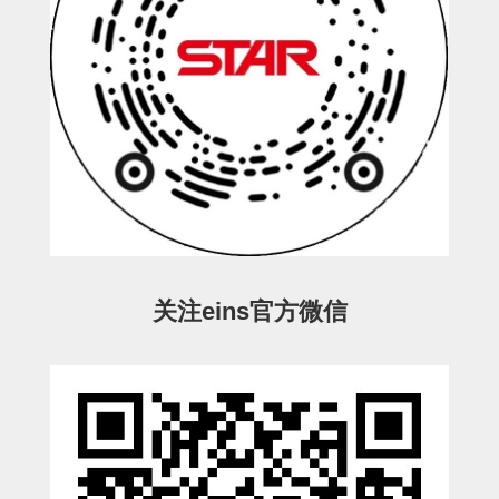
立体框架SUS方钢・方钢端盖・
连接金具
标准夹具
汇流板
接头
垫圈・气管接头・微型接头
气管・衬套
气管剪刀・扎带・固定座
关注eins官方微信
调节器・按键阀・手动按键
调速阀
电磁阀接头
微型调节减压阀