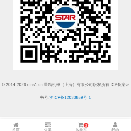
STAR传感器
限位开关
微型开关・限位开关
L型安装版(限位开关用)
自动开关(有接点・无接点)
光电传感器
光电区域传感器
© 2014-2026 eins1.cn 星精机械（上海）有限公司版权所有 ICP备案证
光纤
光放大器
书号:
沪ICP备12033859号-1
水口夹具确认用
AND基板
0
首页
分类
购物车
我的