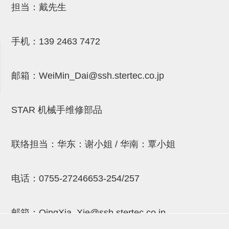
吸着金具(小型)
担当：戴先生
吸着金具(大型)
吸着金具(附保持机能)
手机：
139 2463 7472
防转式金具(细微型、微型、小型)
邮箱：
WeiMin_Dai@ssh.stertec.co.jp
防转式金具(连接用、角度调整、
大型)
STAR 机械手维修部品
固定式/微型气缸用/调整器(其他)
吸盘套吸盘
联络担当：华东：谢小姐 / 华南：覃小姐
真空发生器、过滤器、确认阀
电话：
0755-27246653-254/257
HNW系列
气剪
邮箱：
QingXia_Xie@ssh.stertec.co.jp
HNW系列 (18)
微型气剪用配件 (6)
NW快速交换部品 (2)
气剪固定架，安装支架 (5)
气剪用备件 (0)
NW系列