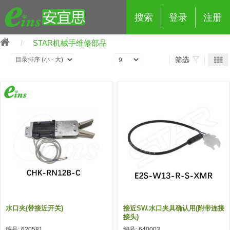
搜索
登录
注册
STAR机械手维修部品
筛选
eins夹具治具配件
夹具交换 (210)
吸着 (519)
框架・模组 (427)
轻量化·树脂部品 (18)
夹具交换
抓取 (264)
剪切 (171)
配管部品・传感器 (188)
自动化 (2)
手动夹具交换 (15)
手动夹具交换
自动交换系统 (14)
手动型快速交换用夹具 (15)
自动交换系统
自动夹具交换(注塑机机械手用)
自动交换系统 (14)
自动夹具交换(注塑机机械手用)
水口夹(带接近开关)
接近SW.水口夹具确认用(附带连接
(139)
自动型快速交换用夹具 (59)
自动型快速交换用夹具-配件 (80)
自动夹具交换(多关节机器人用)
接头)
自动夹具交换(多关节机器人用)
编号: 620581
编号: 640003