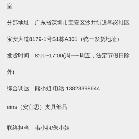
吸着金具(小型)
室
吸着金具(大型)
分部地址：广东省深圳市宝安区沙井街道壆岗社区
吸着金具(附保持机能)
防转式金具(细微型、微型、小型)
宝安大道8179-1号S1栋A301（统一发货地址）
防转式金具(连接用、角度调整、
发货时间：8:00~17:00(周一~周五，法定节假日除
大型)
外)
固定式/微型气缸用/调整器(其他)
吸盘套吸盘
综合调达：熊小姐 电话
13823398644
真空发生器、过滤器、确认阀
eins（安宜思）夹具部品
HNW系列
气剪
联络担当：韦小姐/朱小姐
HNW系列 (18)
微型气剪用配件 (6)
NW快速交换部品 (2)
气剪固定架，安装支架 (5)
气剪用备件 (0)
NW系列