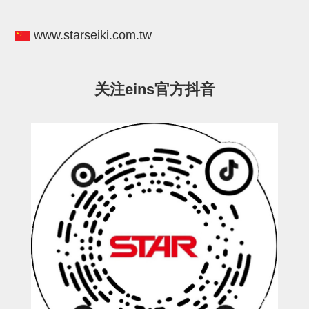
电源通信10单元
螺丝・螺母・垫片
www.starseiki.com.tw
其它非目录商品
轻量化·树脂部品(微型气缸)
关注eins官方抖音
轻量化·树脂部品(吸着金具小型)
轻量化·树脂部品(汇流板)
轻量化·树脂部品(钢管连接器)
STAR机械手维修部品
SP系列 (10)
CS/CZ系列 (14)
CY系列 (47)
VK系列 (2)
SP系列
ES(W)-SII系列 (11)
ESW-III系列 (4)
ES系列 (7)
EG(W)系列 (3)
SP-回转用 (1)
SP-前后用 (2)
SP-上下用 (7)
ES(W)-SII系列
ES(W)-SII-其他消耗品 (3)
ES(W)-SII-电磁阀用 (3)
ES(W)-SII-水口上下用 (5)
CS/CZ系列
CS/CZ-制品上下用 (4)
CS/CZ-姿势部用 (4)
CS/CZ-水口上下用 (4)
CS/CZ-电磁阀用 (2)
ESW-III系列