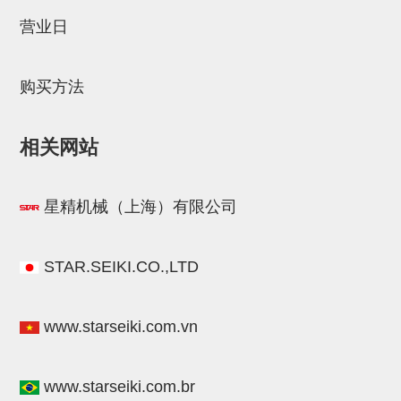
STAR传感器
营业日
限位开关
购买方法
微型开关・限位开关
L型安装版(限位开关用)
相关网站
自动开关(有接点・无接点)
光电传感器
星精机械（上海）有限公司
光电区域传感器
光纤
STAR.SEIKI.CO.,LTD
光放大器
www.starseiki.com.vn
水口夹具确认用
AND基板
www.starseiki.com.br