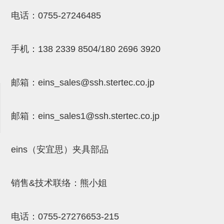
NW系列 (34)
微型气剪本体 (3)
NT系列 (13)
NB系列 (6)
气剪备用刀片 (29)
微型气剪备用刀片
电话：
0755-27246485
微型气剪备用刀片 (32)
剪刀安装部品 (3)
NS系列，NR系列，增压单元 (8)
水口剪刀单元，时间控制器 (2)
NTH系列，NKH系列 (5)
微型气剪用配件
手机：
138 2339 8504/180 2696 3920
微型气剪本体
剪刀安装部品
邮箱：
eins_sales@ssh.stertec.co.jp
NW快速交换部品
NT系列
邮箱：
eins_sales
1@ssh.stertec.co.jp
NS系列，NR系列，增压单元
气剪固定架，安装支架
eins（安宜思）夹具部品
NB系列
销售&技术联络：熊小姐
水口剪刀单元，时间控制器
气剪用备件
电话：
0755-27276653-215