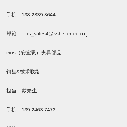
气剪备用刀片
NTH系列，NKH系列
手机：
138 2339 8644
钢管系列SUS钢管
邮箱：
eins_sales4@ssh.stertec.co.jp
钢管端盖，钢管切割器，夹持器
连接块/支架
eins（安宜思）夹具部品
基础框架
吸着框架
销售&技术联络
夹取模组
限位模组
担当：戴先生
立体框架铝型材
手机：
139 2463 7472
铝材端盖
连接块组件