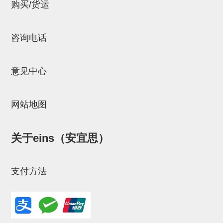
立体框架SUS方钢・方钢端盖・
购买/货运
连接金具
咨询电话
标准夹具
汇流板
意见中心
接头
垫圈・气管接头・微型接头
网站地图
气管・衬套
关于eins（安宜思）
气管剪刀・扎带・固定座
调节器・按键阀・手动按键
支付方法
调速阀
电磁阀接头
微型调节减压阀