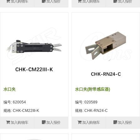
加入购物车
加入报价
加入购物车
加入报价
(26)
钢管端盖，钢管切割器，夹持器
立体框架铝型材 (9)
标准夹具
防转式金具(连接用、角度调整、
(14)
铝材端盖 (3)
标准夹具 (7)
配管部品・传感器
大型) (13)
连接块/支架 (160)
连接块组件 (5)
配管部品・传感器 (154)
其它商品 (20)
配管部品・传感器
固定式/微型气缸用/调整器(其他)
基础框架 (47)
连接块 (16)
汇流板 (8)
其它商品
(16)
吸着框架 (8)
支架 (3)
接头 (49)
螺丝・螺母・垫片 (12)
轻量化·树脂部品
夹取模组 (28)
连接板 (14)
垫圈・气管接头・微型接头 (12)
其它非目录商品 (8)
轻量化·树脂部品(微型气缸) (2)
手动型快速交换用夹具
限位模组 (8)
垫块・垫片 (2)
气管・衬套 (24)
轻量化·树脂部品(吸着金具小型)
自动交换系统
水口夹
水口夹(附带感应器)
(8)
螺母 (10)
气管剪刀・扎带・固定座 (9)
自动型快速交换用夹具
编号: 620054
编号: 020589
轻量化·树脂部品(汇流板) (4)
安装板・导轨・连接块・垫块・连
调节器・按键阀・手动按键 (6)
自动型快速交换用夹具-配件
规格: CHK-CM22III-K
规格: CHK-RN24-C
接板 (4)
轻量化·树脂部品(钢管连接器) (4)
调速阀 (5)
自动型快速交换用夹具(多关节机
加入购物车
加入报价
加入购物车
加入报价
基础框架模组 (18)
器人用)
电磁阀接头 (6)