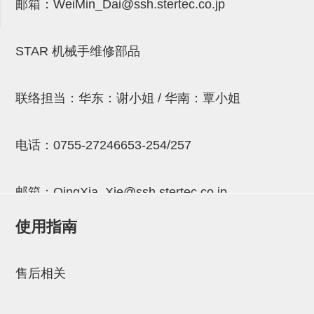
邮箱：
WeiMin_Dai@ssh.stertec.co.jp
连接块
支架
STAR 机械手维修部品
连接板
垫块・垫片
联络担当：华东：谢小姐 / 华南：覃小姐
螺母
电话：
0755-27246653-254/257
安装板・导轨・连接块・垫块・
连接板
邮箱：
QingXia_Xie@ssh.stertec.co.jp
基础框架模组
使用指南
吸着模组
邮箱：
Chuyin_Qin@ssh.stertec.co.jp
夹取模组
售后相关
限位模组