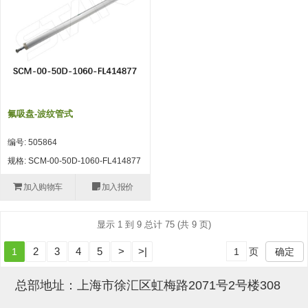
吸盘(附EP海绵)
电源通信10单元 (4)
吸盘用配件(EP海绵、静电消除
片)
特殊吸盘(薄钢板可用)
氟吸盘-波纹管式
带金具吸盘(扁平真空式)
编号: 505864
带金具吸盘(长圆式)
规格: SCM-00-50D-1060-FL414877
带金具吸盘(波纹管式1.5段)
加入购物车
加入报价
带金具吸盘(波纹管式2.5段)
显示 1 到 9 总计 75 (共 9 页)
吸盘(薄钢板用)
2
3
4
5
>
>|
1
页
确定
交换用吸盘
吸着金具(细微型、微型)
总部地址：上海市徐汇区虹梅路2071号2号楼308