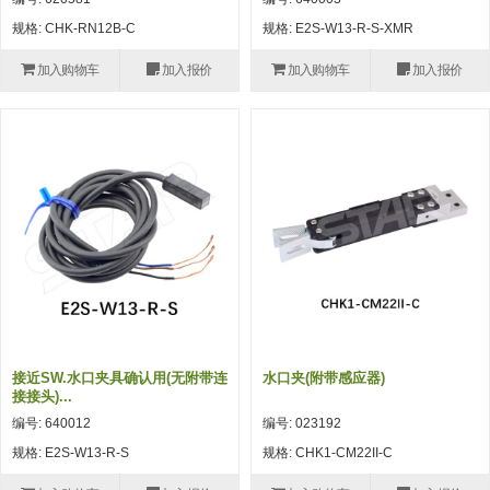
自动型快速交换用夹具(多关节机
抓取
规格: CHK-RN12B-C
规格: E2S-W13-R-S-XMR
(41)
器人用) (34)
微型·矩形·管型气缸 (55)
气缸配件 (55)
机能夹具 (143)
微型·矩形·管型气缸
加入购物车
加入报价
加入购物车
加入报价
微型气缸 (33)
矩形气缸 (19)
气缸配件
微型气缸用配件 (45)
矩形气缸用配件 (8)
机能夹具
水口夹具 (83)
机能夹具 (53)
缓冲材料 (7)
吸着
吸盘 (356)
吸着金具 (120)
其他真空配件 (42)
吸盘
吸盘(嵌入式) (52)
吸盘(TR&TRN) (63)
吸盘用配件(EP海绵、静电消除片)
带金具吸盘(长圆式) (16)
吸盘(薄钢板用) (7)
吸着金具
(12)
吸盘(螺丝固定式) (6)
吸盘(附海绵) (10)
带金具吸盘(波纹管式1.5段) (19)
交换用吸盘 (85)
吸着金具(细微型、微型) (30)
其他真空配件
特殊吸盘(薄钢板可用) (8)
吸盘(自由式&十字&蛇纹) (17)
吸盘(附EP海绵) (6)
带金具吸盘(波纹管式2.5段) (20)
吸着金具(小型) (25)
吸盘套吸盘 (18)
剪切
接近SW.水口夹具确认用(无附带连
水口夹(附带感应器)
带金具吸盘(扁平真空式) (30)
吸着金具(大型) (8)
真空发生器、过滤器、确认阀 (14)
气剪 (171)
框架・模组
接接头)...
编号: 640012
编号: 023192
吸着金具(附保持机能) (2)
钢管系列 (265)
型材系列・立体框架SUS (143)
标准夹具 (7)
钢管系列
规格: E2S-W13-R-S
规格: CHK1-CM22II-C
防转式金具(细微型、微型、小型)
钢管系列SUS钢管 (0)
型材系列・立体框架SUS