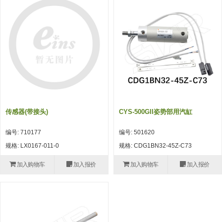
吸着模组 (7)
微型气缸
微型调节减压阀 (4)
夹取模组 (24)
矩形气缸
STAR传感器 (0)
限位模组 (4)
微型气缸用配件
限位开关 (2)
立体框架SUS方钢・方钢端盖・
矩形气缸用配件
微型开关・限位开关 (6)
连接金具 (15)
水口夹具
L型安装版(限位开关用) (4)
机能夹具
自动开关(有接点・无接点) (1)
传感器(带接头)
CYS-500GII姿势部用汽缸
缓冲材料
光电传感器 (2)
编号: 710177
编号: 501620
吸盘(嵌入式)
光电区域传感器 (1)
规格: LX0167-011-0
规格: CDG1BN32-45Z-C73
吸盘(螺丝固定式)
光纤 (2)
加入购物车
加入报价
加入购物车
加入报价
吸盘(自由式&十字&蛇纹)
光放大器 (4)
吸盘(TR&TRN)
水口夹具确认用 (1)
吸盘(附海绵)
AND基板 (4)