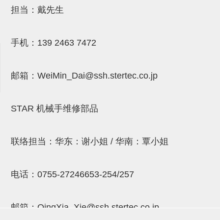
吸着金具(小型)
担当：戴先生
吸着金具(大型)
吸着金具(附保持机能)
手机：
139 2463 7472
防转式金具(细微型、微型、小型)
邮箱：
WeiMin_Dai@ssh.stertec.co.jp
防转式金具(连接用、角度调整、
大型)
STAR 机械手维修部品
固定式/微型气缸用/调整器(其他)
吸盘套吸盘
联络担当：华东：谢小姐 / 华南：覃小姐
真空发生器、过滤器、确认阀
HNW系列
电话：
0755-27246653-254/257
气剪
邮箱：
QingXia_Xie@ssh.stertec.co.jp
HNW系列 (18)
微型气剪用配件 (6)
NW快速交换部品 (2)
气剪固定架，安装支架 (5)
气剪用备件 (0)
NW系列