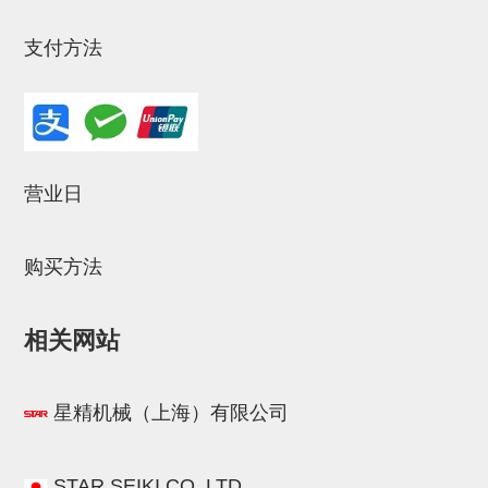
气剪备用刀片
NTH系列，NKH系列
支付方法
钢管系列SUS钢管
钢管端盖，钢管切割器，夹持器
连接块/支架
营业日
基础框架
吸着框架
购买方法
夹取模组
相关网站
限位模组
立体框架铝型材
星精机械（上海）有限公司
铝材端盖
连接块组件
STAR.SEIKI.CO.,LTD