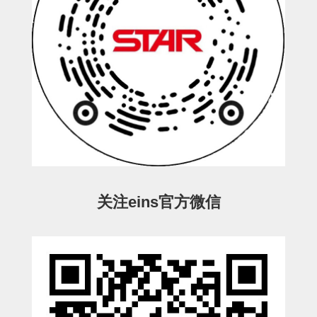
立体框架SUS方钢・方钢端盖・
连接金具
标准夹具
汇流板
接头
垫圈・气管接头・微型接头
气管・衬套
气管剪刀・扎带・固定座
关注eins官方微信
调节器・按键阀・手动按键
调速阀
电磁阀接头
微型调节减压阀