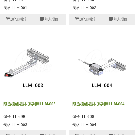
自动型快速交换用夹具(多关节机
抓取
规格: LLM-001
规格: LLM-002
(41)
器人用) (34)
微型·矩形·管型气缸 (55)
气缸配件 (55)
机能夹具 (143)
微型·矩形·管型气缸
加入购物车
加入报价
加入购物车
加入报价
微型气缸 (33)
矩形气缸 (19)
气缸配件
微型气缸用配件 (45)
矩形气缸用配件 (8)
机能夹具
水口夹具 (83)
机能夹具 (53)
缓冲材料 (7)
吸着
吸盘 (356)
吸着金具 (120)
其他真空配件 (42)
吸盘
吸盘(嵌入式) (52)
吸盘(TR&TRN) (63)
吸盘用配件(EP海绵、静电消除片)
带金具吸盘(长圆式) (16)
吸盘(薄钢板用) (7)
吸着金具
(12)
吸盘(螺丝固定式) (6)
吸盘(附海绵) (10)
带金具吸盘(波纹管式1.5段) (19)
交换用吸盘 (85)
吸着金具(细微型、微型) (30)
其他真空配件
特殊吸盘(薄钢板可用) (8)
吸盘(自由式&十字&蛇纹) (17)
吸盘(附EP海绵) (6)
带金具吸盘(波纹管式2.5段) (20)
吸着金具(小型) (25)
吸盘套吸盘 (18)
剪切
限位模组-型材系列用LLM-003
限位模组-型材系列用LLM-004
带金具吸盘(扁平真空式) (30)
吸着金具(大型) (8)
真空发生器、过滤器、确认阀 (14)
气剪 (171)
框架・模组
编号: 110599
编号: 110600
吸着金具(附保持机能) (2)
钢管系列 (265)
型材系列・立体框架SUS (143)
标准夹具 (7)
钢管系列
规格: LLM-003
规格: LLM-004
防转式金具(细微型、微型、小型)
钢管系列SUS钢管 (0)
型材系列・立体框架SUS