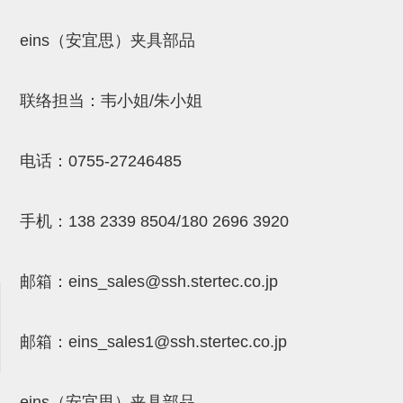
吸着模组 (7)
微型气缸
微型调节减压阀 (4)
夹取模组 (24)
矩形气缸
STAR传感器 (0)
eins（安宜思）夹具部品
限位模组 (4)
微型气缸用配件
限位开关 (2)
联络担当：韦小姐/朱小姐
立体框架SUS方钢・方钢端盖・
矩形气缸用配件
微型开关・限位开关 (6)
连接金具 (15)
水口夹具
L型安装版(限位开关用) (4)
电话：
0755-27246485
机能夹具
自动开关(有接点・无接点) (1)
缓冲材料
光电传感器 (2)
手机：
138 2339 8504/180 2696 3920
吸盘(嵌入式)
光电区域传感器 (1)
邮箱：
eins_sales@ssh.stertec.co.jp
吸盘(螺丝固定式)
光纤 (2)
吸盘(自由式&十字&蛇纹)
光放大器 (4)
邮箱：
eins_sales
1@ssh.stertec.co.jp
吸盘(TR&TRN)
水口夹具确认用 (1)
吸盘(附海绵)
AND基板 (4)
eins（安宜思）夹具部品