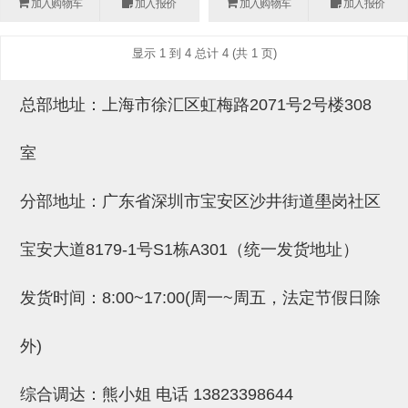
加入购物车
加入报价
加入购物车
加入报价
(26)
钢管端盖，钢管切割器，夹持器
立体框架铝型材 (9)
标准夹具
防转式金具(连接用、角度调整、
(14)
显示 1 到 4 总计 4 (共 1 页)
铝材端盖 (3)
标准夹具 (7)
配管部品・传感器
大型) (13)
连接块/支架 (160)
连接块组件 (5)
配管部品・传感器 (154)
其它商品 (20)
配管部品・传感器
总部地址：上海市徐汇区虹梅路2071号2号楼308
固定式/微型气缸用/调整器(其他)
基础框架 (47)
连接块 (16)
汇流板 (8)
其它商品
室
(16)
吸着框架 (8)
支架 (3)
接头 (49)
螺丝・螺母・垫片 (12)
轻量化·树脂部品
夹取模组 (28)
连接板 (14)
垫圈・气管接头・微型接头 (12)
其它非目录商品 (8)
轻量化·树脂部品(微型气缸) (2)
手动型快速交换用夹具
分部地址：广东省深圳市宝安区沙井街道壆岗社区
限位模组 (8)
垫块・垫片 (2)
气管・衬套 (24)
轻量化·树脂部品(吸着金具小型)
自动交换系统
宝安大道8179-1号S1栋A301（统一发货地址）
(8)
螺母 (10)
气管剪刀・扎带・固定座 (9)
自动型快速交换用夹具
发货时间：8:00~17:00(周一~周五，法定节假日除
轻量化·树脂部品(汇流板) (4)
安装板・导轨・连接块・垫块・连
调节器・按键阀・手动按键 (6)
自动型快速交换用夹具-配件
接板 (4)
轻量化·树脂部品(钢管连接器) (4)
调速阀 (5)
自动型快速交换用夹具(多关节机
外)
基础框架模组 (18)
器人用)
电磁阀接头 (6)
综合调达：熊小姐 电话
13823398644