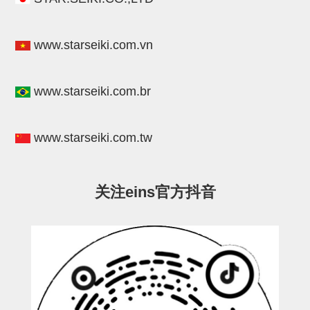
连接块
支架
www.starseiki.com.vn
连接板
www.starseiki.com.br
垫块・垫片
螺母
www.starseiki.com.tw
安装板・导轨・连接块・垫块・
连接板
关注eins官方抖音
基础框架模组
吸着模组
夹取模组
限位模组