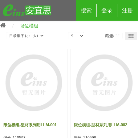
搜索
登录
注册
限位模组
筛选
eins夹具治具配件
夹具交换 (210)
吸着 (519)
框架・模组 (427)
轻量化·树脂部品 (18)
夹具交换
抓取 (264)
剪切 (171)
配管部品・传感器 (188)
自动化 (2)
手动夹具交换 (15)
手动夹具交换
自动交换系统 (14)
手动型快速交换用夹具 (15)
自动交换系统
自动夹具交换(注塑机机械手用)
自动交换系统 (14)
自动夹具交换(注塑机机械手用)
限位模组-型材系列用LLM-001
限位模组-型材系列用LLM-002
(139)
自动型快速交换用夹具 (59)
自动型快速交换用夹具-配件 (80)
自动夹具交换(多关节机器人用)
自动夹具交换(多关节机器人用)
编号: 110597
编号: 110598