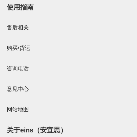
使用指南
NW系列 (34)
微型气剪本体 (3)
NT系列 (13)
NB系列 (6)
气剪备用刀片 (29)
微型气剪备用刀片
邮箱：
Chuyin_Qin@ssh.stertec.co.jp
微型气剪备用刀片 (32)
剪刀安装部品 (3)
NS系列，NR系列，增压单元 (8)
水口剪刀单元，时间控制器 (2)
NTH系列，NKH系列 (5)
微型气剪用配件
售后相关
微型气剪本体
剪刀安装部品
购买/货运
NW快速交换部品
NT系列
咨询电话
NS系列，NR系列，增压单元
意见中心
气剪固定架，安装支架
NB系列
网站地图
水口剪刀单元，时间控制器
气剪用备件
关于eins（安宜思）