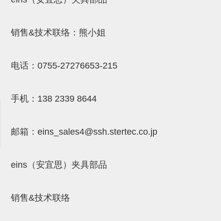
吸盘(附EP海绵)
电源通信10单元 (4)
吸盘用配件(EP海绵、静电消除
销售&技术联络：熊小姐
片)
电话：
0755-27276653-215
特殊吸盘(薄钢板可用)
带金具吸盘(扁平真空式)
手机：
138 2339 8644
带金具吸盘(长圆式)
带金具吸盘(波纹管式1.5段)
邮箱：
eins_sales4@ssh.stertec.co.jp
带金具吸盘(波纹管式2.5段)
吸盘(薄钢板用)
eins（安宜思）夹具部品
交换用吸盘
销售&技术联络
吸着金具(细微型、微型)