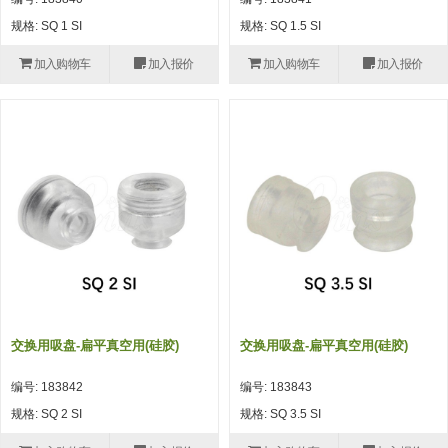
自动型快速交换用夹具(多关节机
抓取
规格: SQ 1 SI
规格: SQ 1.5 SI
(41)
器人用) (34)
微型·矩形·管型气缸 (55)
气缸配件 (55)
机能夹具 (143)
微型·矩形·管型气缸
加入购物车
加入报价
加入购物车
加入报价
微型气缸 (33)
矩形气缸 (19)
气缸配件
微型气缸用配件 (45)
矩形气缸用配件 (8)
机能夹具
水口夹具 (83)
机能夹具 (53)
缓冲材料 (7)
吸着
吸盘 (356)
吸着金具 (120)
其他真空配件 (42)
吸盘
吸盘(嵌入式) (52)
吸盘(TR&TRN) (63)
吸盘用配件(EP海绵、静电消除片)
带金具吸盘(长圆式) (16)
吸盘(薄钢板用) (7)
吸着金具
(12)
吸盘(螺丝固定式) (6)
吸盘(附海绵) (10)
带金具吸盘(波纹管式1.5段) (19)
交换用吸盘 (85)
吸着金具(细微型、微型) (30)
其他真空配件
特殊吸盘(薄钢板可用) (8)
吸盘(自由式&十字&蛇纹) (17)
吸盘(附EP海绵) (6)
带金具吸盘(波纹管式2.5段) (20)
吸着金具(小型) (25)
吸盘套吸盘 (18)
剪切
交换用吸盘-扁平真空用(硅胶)
交换用吸盘-扁平真空用(硅胶)
带金具吸盘(扁平真空式) (30)
吸着金具(大型) (8)
真空发生器、过滤器、确认阀 (14)
气剪 (171)
框架・模组
编号: 183842
编号: 183843
吸着金具(附保持机能) (2)
钢管系列 (265)
型材系列・立体框架SUS (143)
标准夹具 (7)
钢管系列
规格: SQ 2 SI
规格: SQ 3.5 SI
防转式金具(细微型、微型、小型)
钢管系列SUS钢管 (0)
型材系列・立体框架SUS