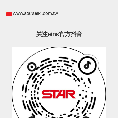
电源通信10单元
螺丝・螺母・垫片
www.starseiki.com.tw
其它非目录商品
轻量化·树脂部品(微型气缸)
关注eins官方抖音
轻量化·树脂部品(吸着金具小型)
轻量化·树脂部品(汇流板)
轻量化·树脂部品(钢管连接器)
STAR机械手维修部品
SP系列 (10)
CS/CZ系列 (14)
CY系列 (47)
VK系列 (2)
SP系列
ES(W)-SII系列 (11)
ESW-III系列 (4)
ES系列 (7)
EG(W)系列 (3)
SP-回转用 (1)
SP-前后用 (2)
SP-上下用 (7)
ES(W)-SII系列
ES(W)-SII-其他消耗品 (3)
ES(W)-SII-电磁阀用 (3)
ES(W)-SII-水口上下用 (5)
CS/CZ系列
CS/CZ-制品上下用 (4)
CS/CZ-姿势部用 (4)
CS/CZ-水口上下用 (4)
CS/CZ-电磁阀用 (2)
ESW-III系列