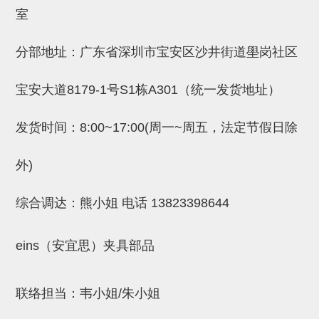
吸着金具(小型)
室
吸着金具(大型)
分部地址：广东省深圳市宝安区沙井街道壆岗社区
吸着金具(附保持机能)
防转式金具(细微型、微型、小型)
宝安大道8179-1号S1栋A301（统一发货地址）
防转式金具(连接用、角度调整、
发货时间：8:00~17:00(周一~周五，法定节假日除
大型)
外)
固定式/微型气缸用/调整器(其他)
吸盘套吸盘
综合调达：熊小姐 电话
13823398644
真空发生器、过滤器、确认阀
eins（安宜思）夹具部品
HNW系列
气剪
联络担当：韦小姐/朱小姐
HNW系列 (18)
微型气剪用配件 (6)
NW快速交换部品 (2)
气剪固定架，安装支架 (5)
气剪用备件 (0)
NW系列