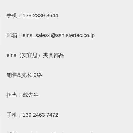
气剪备用刀片
NTH系列，NKH系列
手机：
138 2339 8644
钢管系列SUS钢管
邮箱：
eins_sales4@ssh.stertec.co.jp
钢管端盖，钢管切割器，夹持器
连接块/支架
eins（安宜思）夹具部品
基础框架
吸着框架
销售&技术联络
夹取模组
限位模组
担当：戴先生
立体框架铝型材
手机：
139 2463 7472
铝材端盖
连接块组件