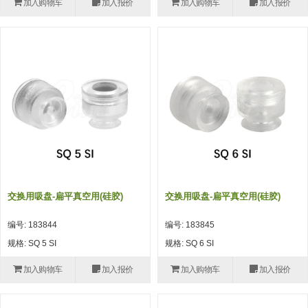
加入购物车
加入报价
加入购物车
加入报价
(26)
钢管端盖，钢管切割器，夹持器
立体框架铝型材 (9)
标准夹具
防转式金具(连接用、角度调整、
(14)
铝材端盖 (3)
标准夹具 (7)
配管部品・传感器
大型) (13)
连接块/支架 (160)
连接块组件 (5)
配管部品・传感器 (154)
其它商品 (20)
配管部品・传感器
固定式/微型气缸用/调整器(其他)
基础框架 (47)
连接块 (16)
汇流板 (8)
其它商品
(16)
吸着框架 (8)
支架 (3)
接头 (49)
螺丝・螺母・垫片 (12)
轻量化·树脂部品
夹取模组 (28)
连接板 (14)
垫圈・气管接头・微型接头 (12)
其它非目录商品 (8)
轻量化·树脂部品(微型气缸) (2)
手动型快速交换用夹具
限位模组 (8)
垫块・垫片 (2)
气管・衬套 (24)
轻量化·树脂部品(吸着金具小型)
自动交换系统
交换用吸盘-扁平真空用(硅胶)
交换用吸盘-扁平真空用(硅胶)
(8)
螺母 (10)
气管剪刀・扎带・固定座 (9)
自动型快速交换用夹具
编号: 183844
编号: 183845
轻量化·树脂部品(汇流板) (4)
安装板・导轨・连接块・垫块・连
调节器・按键阀・手动按键 (6)
自动型快速交换用夹具-配件
规格: SQ 5 SI
规格: SQ 6 SI
接板 (4)
轻量化·树脂部品(钢管连接器) (4)
调速阀 (5)
自动型快速交换用夹具(多关节机
加入购物车
加入报价
加入购物车
加入报价
基础框架模组 (18)
器人用)
电磁阀接头 (6)