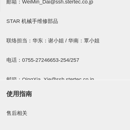
邮箱：
WeiMin_Dai@ssh.stertec.co.jp
连接块
支架
STAR 机械手维修部品
连接板
垫块・垫片
联络担当：华东：谢小姐 / 华南：覃小姐
螺母
电话：
0755-27246653-254/257
安装板・导轨・连接块・垫块・
连接板
邮箱：
QingXia_Xie@ssh.stertec.co.jp
基础框架模组
使用指南
吸着模组
邮箱：
Chuyin_Qin@ssh.stertec.co.jp
夹取模组
售后相关
限位模组