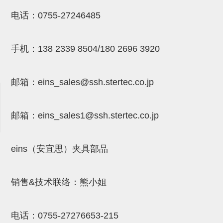
NW系列 (34)
微型气剪本体 (3)
NT系列 (13)
NB系列 (6)
气剪备用刀片 (29)
微型气剪备用刀片
电话：
0755-27246485
微型气剪备用刀片 (32)
剪刀安装部品 (3)
NS系列，NR系列，增压单元 (8)
水口剪刀单元，时间控制器 (2)
NTH系列，NKH系列 (5)
微型气剪用配件
手机：
138 2339 8504/180 2696 3920
微型气剪本体
剪刀安装部品
邮箱：
eins_sales@ssh.stertec.co.jp
NW快速交换部品
NT系列
邮箱：
eins_sales
1@ssh.stertec.co.jp
NS系列，NR系列，增压单元
气剪固定架，安装支架
eins（安宜思）夹具部品
NB系列
销售&技术联络：熊小姐
水口剪刀单元，时间控制器
气剪用备件
电话：
0755-27276653-215