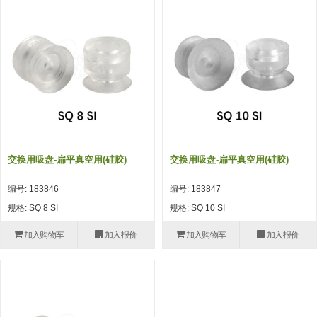
吸着模组 (7)
微型气缸
微型调节减压阀 (4)
夹取模组 (24)
矩形气缸
STAR传感器 (0)
限位模组 (4)
微型气缸用配件
限位开关 (2)
立体框架SUS方钢・方钢端盖・
矩形气缸用配件
微型开关・限位开关 (6)
连接金具 (15)
水口夹具
L型安装版(限位开关用) (4)
机能夹具
自动开关(有接点・无接点) (1)
交换用吸盘-扁平真空用(硅胶)
交换用吸盘-扁平真空用(硅胶)
缓冲材料
光电传感器 (2)
编号: 183846
编号: 183847
吸盘(嵌入式)
光电区域传感器 (1)
规格: SQ 8 SI
规格: SQ 10 SI
吸盘(螺丝固定式)
光纤 (2)
加入购物车
加入报价
加入购物车
加入报价
吸盘(自由式&十字&蛇纹)
光放大器 (4)
吸盘(TR&TRN)
水口夹具确认用 (1)
吸盘(附海绵)
AND基板 (4)