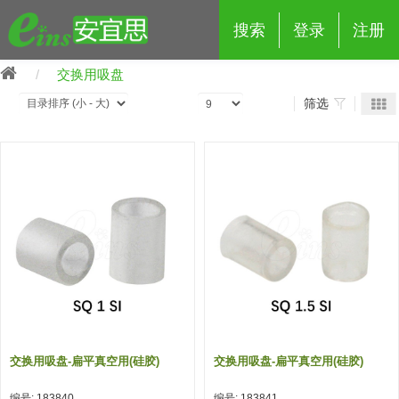
搜索
登录
注册
交换用吸盘
筛选
eins夹具治具配件
夹具交换 (210)
吸着 (519)
框架・模组 (427)
轻量化·树脂部品 (18)
夹具交换
抓取 (264)
剪切 (171)
配管部品・传感器 (188)
自动化 (2)
手动夹具交换 (15)
手动夹具交换
自动交换系统 (14)
手动型快速交换用夹具 (15)
自动交换系统
自动夹具交换(注塑机机械手用)
自动交换系统 (14)
自动夹具交换(注塑机机械手用)
交换用吸盘-扁平真空用(硅胶)
交换用吸盘-扁平真空用(硅胶)
(139)
自动型快速交换用夹具 (59)
自动型快速交换用夹具-配件 (80)
自动夹具交换(多关节机器人用)
自动夹具交换(多关节机器人用)
编号: 183840
编号: 183841