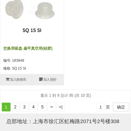
吸盘(附EP海绵)
电源通信10单元 (4)
吸盘用配件(EP海绵、静电消除
片)
特殊吸盘(薄钢板可用)
交换用吸盘-扁平真空用(硅胶)
带金具吸盘(扁平真空式)
编号: 183848
带金具吸盘(长圆式)
规格: SQ 15 SI
带金具吸盘(波纹管式1.5段)
加入购物车
加入报价
带金具吸盘(波纹管式2.5段)
显示 1 到 9 总计 85 (共 10 页)
吸盘(薄钢板用)
2
3
4
5
>
>|
1
页
确定
交换用吸盘
吸着金具(细微型、微型)
总部地址：上海市徐汇区虹梅路2071号2号楼308