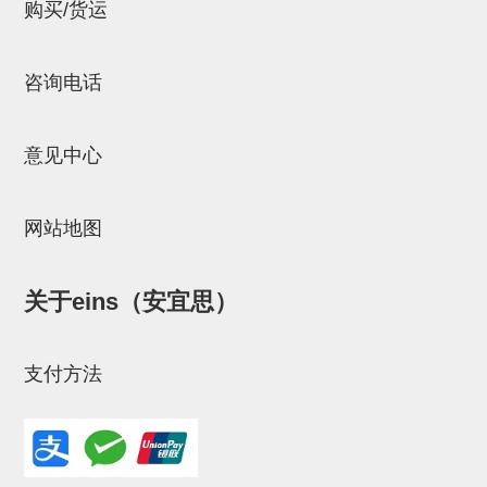
立体框架SUS方钢・方钢端盖・
购买/货运
连接金具
咨询电话
标准夹具
汇流板
意见中心
接头
垫圈・气管接头・微型接头
网站地图
气管・衬套
关于eins（安宜思）
气管剪刀・扎带・固定座
调节器・按键阀・手动按键
支付方法
调速阀
电磁阀接头
微型调节减压阀