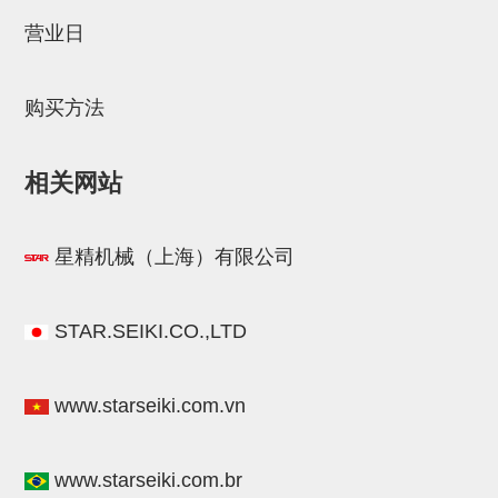
STAR传感器
营业日
限位开关
购买方法
微型开关・限位开关
L型安装版(限位开关用)
相关网站
自动开关(有接点・无接点)
光电传感器
星精机械（上海）有限公司
光电区域传感器
光纤
STAR.SEIKI.CO.,LTD
光放大器
www.starseiki.com.vn
水口夹具确认用
AND基板
www.starseiki.com.br