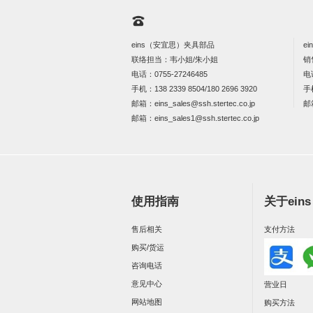
eins（安宜思）夹具部品
e
联络担当：韦小姐/朱小姐
销
电话：
0755-27246485
电
手机：
138 2339 8504/180 2696 3920
手
邮箱：
eins_sales@ssh.stertec.co.jp
邮
邮箱：
eins_sales
1@ssh.stertec.co.jp
使用指南
关于ein
售后相关
支付方法
购买/货运
咨询电话
意见中心
营业日
网站地图
购买方法