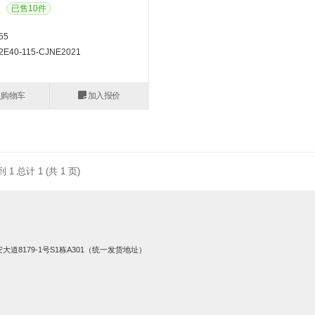
已售10件
55
E40-115-CJNE2021
入购物车
加入报价
到 1 总计 1 (共 1 页)
8179-1号S1栋A301（统一发货地址）