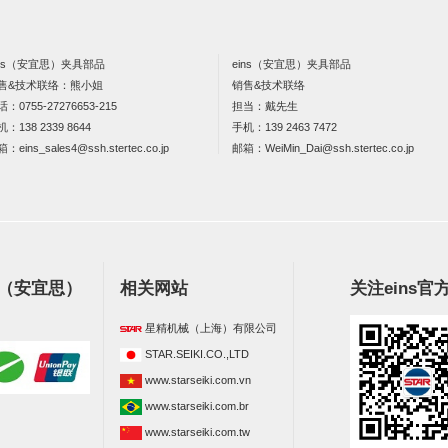
ins（安宜思）夹具部品
eins（安宜思）夹具部品
售&技术联络：熊小姐
销售&技术联络
话：
0755-27276653-215
担当：戴先生
机：
138 2339 8644
手机：
139 2463 7472
箱：
eins_sales4@ssh.stertec.co.jp
邮箱：
WeiMin_Dai@ssh.stertec.co.jp
s（安宜思）
相关网站
关注eins官
星精机械（上海）有限公司
STAR.SEIKI.CO.,LTD
www.starseiki.com.vn
www.starseiki.com.br
www.starseiki.com.tw