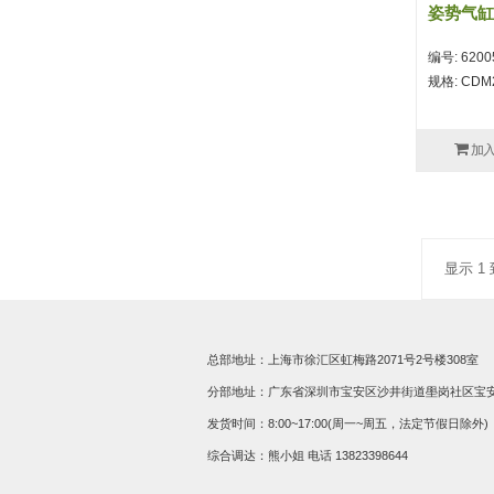
姿势气缸
编号: 6200
规格: CDM2
加
显示 1 
总部地址：上海市徐汇区虹梅路2071号2号楼308室
分部地址：广东省深圳市宝安区沙井街道壆岗社区宝安大道
发货时间：8:00~17:00(周一~周五，法定节假日除外)
综合调达：熊小姐 电话
13823398644