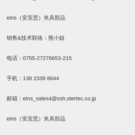
吸着模组 (7)
微型气缸
微型调节减压阀 (4)
夹取模组 (24)
矩形气缸
STAR传感器 (0)
eins（安宜思）夹具部品
限位模组 (4)
微型气缸用配件
限位开关 (2)
立体框架SUS方钢・方钢端盖・
矩形气缸用配件
微型开关・限位开关 (6)
销售&技术联络：熊小姐
连接金具 (15)
水口夹具
L型安装版(限位开关用) (4)
电话：
0755-27276653-215
机能夹具
自动开关(有接点・无接点) (1)
缓冲材料
光电传感器 (2)
手机：
138 2339 8644
吸盘(嵌入式)
光电区域传感器 (1)
吸盘(螺丝固定式)
光纤 (2)
邮箱：
eins_sales4@ssh.stertec.co.jp
吸盘(自由式&十字&蛇纹)
光放大器 (4)
吸盘(TR&TRN)
水口夹具确认用 (1)
eins（安宜思）夹具部品
吸盘(附海绵)
AND基板 (4)