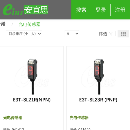
搜索
登录
注册
光电传感器
筛选
eins夹具治具配件
夹具交换 (210)
吸着 (519)
框架・模组 (427)
轻量化·树脂部品 (18)
夹具交换
抓取 (264)
剪切 (171)
配管部品・传感器 (188)
自动化 (2)
手动夹具交换 (15)
手动夹具交换
自动交换系统 (14)
手动型快速交换用夹具 (15)
自动交换系统
自动夹具交换(注塑机机械手用)
自动交换系统 (14)
自动夹具交换(注塑机机械手用)
光电传感器
光电传感器
(139)
自动型快速交换用夹具 (59)
自动型快速交换用夹具-配件 (80)
自动夹具交换(多关节机器人用)
自动夹具交换(多关节机器人用)
编号: 041412
编号: 041649