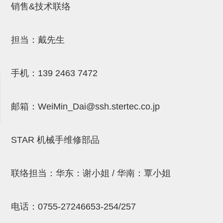
销售&技术联络
吸盘(附EP海绵)
电源通信10单元 (4)
吸盘用配件(EP海绵、静电消除
担当：戴先生
片)
特殊吸盘(薄钢板可用)
手机：
139 2463 7472
带金具吸盘(扁平真空式)
邮箱：
WeiMin_Dai@ssh.stertec.co.jp
带金具吸盘(长圆式)
带金具吸盘(波纹管式1.5段)
STAR 机械手维修部品
带金具吸盘(波纹管式2.5段)
吸盘(薄钢板用)
联络担当：华东：谢小姐 / 华南：覃小姐
交换用吸盘
吸着金具(细微型、微型)
电话：
0755-27246653-254/257