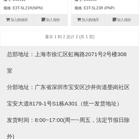
自动型快速交换用夹具(多关节机
抓取
规格: E3T-SL21R(NPN)
规格: E3T-SL23R (PNP)
(41)
器人用) (34)
微型·矩形·管型气缸 (55)
气缸配件 (55)
机能夹具 (143)
微型·矩形·管型气缸
加入购物车
加入报价
加入购物车
加入报价
微型气缸 (33)
矩形气缸 (19)
气缸配件
微型气缸用配件 (45)
矩形气缸用配件 (8)
机能夹具
显示 1 到 2 总计 2 (共 1 页)
水口夹具 (83)
机能夹具 (53)
缓冲材料 (7)
吸着
总部地址：上海市徐汇区虹梅路2071号2号楼308
吸盘 (356)
吸着金具 (120)
其他真空配件 (42)
吸盘
室
吸盘(嵌入式) (52)
吸盘(TR&TRN) (63)
吸盘用配件(EP海绵、静电消除片)
带金具吸盘(长圆式) (16)
吸盘(薄钢板用) (7)
吸着金具
(12)
吸盘(螺丝固定式) (6)
吸盘(附海绵) (10)
带金具吸盘(波纹管式1.5段) (19)
交换用吸盘 (85)
吸着金具(细微型、微型) (30)
其他真空配件
分部地址：广东省深圳市宝安区沙井街道壆岗社区
特殊吸盘(薄钢板可用) (8)
吸盘(自由式&十字&蛇纹) (17)
吸盘(附EP海绵) (6)
带金具吸盘(波纹管式2.5段) (20)
吸着金具(小型) (25)
吸盘套吸盘 (18)
剪切
宝安大道8179-1号S1栋A301（统一发货地址）
带金具吸盘(扁平真空式) (30)
吸着金具(大型) (8)
真空发生器、过滤器、确认阀 (14)
气剪 (171)
框架・模组
发货时间：8:00~17:00(周一~周五，法定节假日除
吸着金具(附保持机能) (2)
钢管系列 (265)
型材系列・立体框架SUS (143)
标准夹具 (7)
钢管系列
防转式金具(细微型、微型、小型)
钢管系列SUS钢管 (0)
型材系列・立体框架SUS
外)