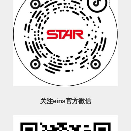
连接块
支架
连接板
垫块・垫片
螺母
安装板・导轨・连接块・垫块・
连接板
基础框架模组
吸着模组
关注eins官方微信
夹取模组
限位模组