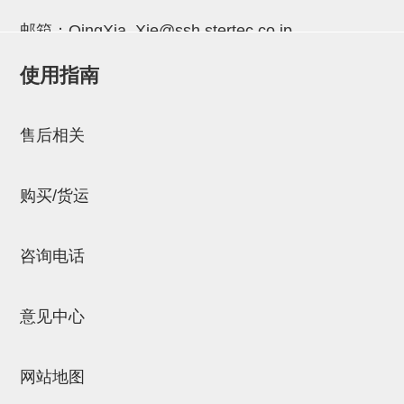
吸着金具(小型)
邮箱：
QingXia_Xie@ssh.stertec.co.jp
吸着金具(大型)
使用指南
吸着金具(附保持机能)
邮箱：
Chuyin_Qin@ssh.stertec.co.jp
防转式金具(细微型、微型、小型)
售后相关
防转式金具(连接用、角度调整、
大型)
购买/货运
固定式/微型气缸用/调整器(其他)
吸盘套吸盘
咨询电话
真空发生器、过滤器、确认阀
意见中心
HNW系列
气剪
网站地图
HNW系列 (18)
微型气剪用配件 (6)
NW快速交换部品 (2)
气剪固定架，安装支架 (5)
气剪用备件 (0)
NW系列