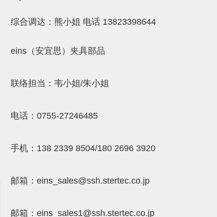
(26)
钢管端盖，钢管切割器，夹持器
立体框架铝型材 (9)
标准夹具
综合调达：熊小姐 电话
13823398644
防转式金具(连接用、角度调整、
(14)
铝材端盖 (3)
标准夹具 (7)
配管部品・传感器
大型) (13)
连接块/支架 (160)
连接块组件 (5)
配管部品・传感器 (154)
其它商品 (20)
配管部品・传感器
eins（安宜思）夹具部品
固定式/微型气缸用/调整器(其他)
基础框架 (47)
连接块 (16)
汇流板 (8)
其它商品
联络担当：韦小姐/朱小姐
(16)
吸着框架 (8)
支架 (3)
接头 (49)
螺丝・螺母・垫片 (12)
轻量化·树脂部品
夹取模组 (28)
连接板 (14)
垫圈・气管接头・微型接头 (12)
其它非目录商品 (8)
轻量化·树脂部品(微型气缸) (2)
手动型快速交换用夹具
电话：
0755-27246485
限位模组 (8)
垫块・垫片 (2)
气管・衬套 (24)
轻量化·树脂部品(吸着金具小型)
自动交换系统
(8)
螺母 (10)
气管剪刀・扎带・固定座 (9)
自动型快速交换用夹具
手机：
138 2339 8504/180 2696 3920
轻量化·树脂部品(汇流板) (4)
安装板・导轨・连接块・垫块・连
调节器・按键阀・手动按键 (6)
自动型快速交换用夹具-配件
接板 (4)
轻量化·树脂部品(钢管连接器) (4)
邮箱：
eins_sales@ssh.stertec.co.jp
调速阀 (5)
自动型快速交换用夹具(多关节机
基础框架模组 (18)
器人用)
电磁阀接头 (6)
邮箱：
eins_sales
1@ssh.stertec.co.jp