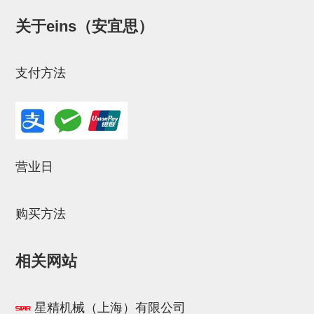
NW系列 (34)
微型气剪本体 (3)
NT系列 (13)
NB系列 (6)
气剪备用刀片 (29)
微型气剪备用刀片
关于eins（安宜思）
微型气剪备用刀片 (32)
剪刀安装部品 (3)
NS系列，NR系列，增压单元 (8)
水口剪刀单元，时间控制器 (2)
NTH系列，NKH系列 (5)
微型气剪用配件
微型气剪本体
支付方法
剪刀安装部品
NW快速交换部品
NT系列
营业日
NS系列，NR系列，增压单元
气剪固定架，安装支架
购买方法
NB系列
相关网站
水口剪刀单元，时间控制器
气剪用备件
星精机械（上海）有限公司