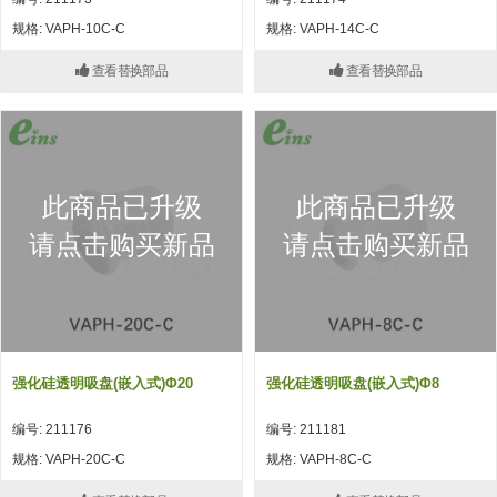
自动型快速交换用夹具(多关节机
抓取
规格: VAPH-10C-C
规格: VAPH-14C-C
(41)
器人用) (34)
微型·矩形·管型气缸 (55)
气缸配件 (55)
机能夹具 (143)
微型·矩形·管型气缸
查看替换部品
查看替换部品
微型气缸 (33)
矩形气缸 (19)
气缸配件
微型气缸用配件 (45)
矩形气缸用配件 (8)
机能夹具
水口夹具 (83)
机能夹具 (53)
缓冲材料 (7)
吸着
此商品已升级
此商品已升级
吸盘 (356)
吸着金具 (120)
其他真空配件 (42)
吸盘
请点击购买新品
请点击购买新品
吸盘(嵌入式) (52)
吸盘(TR&TRN) (63)
吸盘用配件(EP海绵、静电消除片)
带金具吸盘(长圆式) (16)
吸盘(薄钢板用) (7)
吸着金具
(12)
吸盘(螺丝固定式) (6)
吸盘(附海绵) (10)
带金具吸盘(波纹管式1.5段) (19)
交换用吸盘 (85)
吸着金具(细微型、微型) (30)
其他真空配件
特殊吸盘(薄钢板可用) (8)
吸盘(自由式&十字&蛇纹) (17)
吸盘(附EP海绵) (6)
带金具吸盘(波纹管式2.5段) (20)
吸着金具(小型) (25)
吸盘套吸盘 (18)
剪切
强化硅透明吸盘(嵌入式)Φ20
强化硅透明吸盘(嵌入式)Φ8
带金具吸盘(扁平真空式) (30)
吸着金具(大型) (8)
真空发生器、过滤器、确认阀 (14)
气剪 (171)
框架・模组
编号: 211176
编号: 211181
吸着金具(附保持机能) (2)
钢管系列 (265)
型材系列・立体框架SUS (143)
标准夹具 (7)
钢管系列
规格: VAPH-20C-C
规格: VAPH-8C-C
防转式金具(细微型、微型、小型)
钢管系列SUS钢管 (0)
型材系列・立体框架SUS