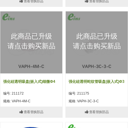
查看替换部品
查看替换部品
(26)
钢管端盖，钢管切割器，夹持器
立体框架铝型材 (9)
标准夹具
防转式金具(连接用、角度调整、
(14)
铝材端盖 (3)
标准夹具 (7)
配管部品・传感器
大型) (13)
连接块/支架 (160)
连接块组件 (5)
配管部品・传感器 (154)
其它商品 (20)
配管部品・传感器
此商品已升级
此商品已升级
固定式/微型气缸用/调整器(其他)
基础框架 (47)
连接块 (16)
汇流板 (8)
其它商品
请点击购买新品
请点击购买新品
(16)
吸着框架 (8)
支架 (3)
接头 (49)
螺丝・螺母・垫片 (12)
轻量化·树脂部品
夹取模组 (28)
连接板 (14)
垫圈・气管接头・微型接头 (12)
其它非目录商品 (8)
轻量化·树脂部品(微型气缸) (2)
手动型快速交换用夹具
限位模组 (8)
垫块・垫片 (2)
气管・衬套 (24)
轻量化·树脂部品(吸着金具小型)
自动交换系统
强化硅透明吸盘(嵌入式)细微φ4
强化硅透明蛇纹管吸盘(嵌入式)Φ3
(8)
螺母 (10)
气管剪刀・扎带・固定座 (9)
自动型快速交换用夹具
编号: 211172
编号: 211175
轻量化·树脂部品(汇流板) (4)
安装板・导轨・连接块・垫块・连
调节器・按键阀・手动按键 (6)
自动型快速交换用夹具-配件
规格: VAPH-4M-C
规格: VAPH-3C-3-C
接板 (4)
轻量化·树脂部品(钢管连接器) (4)
调速阀 (5)
自动型快速交换用夹具(多关节机
查看替换部品
查看替换部品
基础框架模组 (18)
器人用)
电磁阀接头 (6)