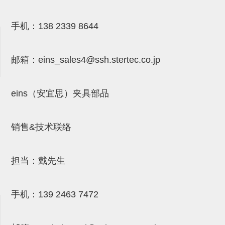
气剪备用刀片
NTH系列，NKH系列
手机：
138 2339 8644
钢管系列SUS钢管
邮箱：
eins_sales4@ssh.stertec.co.jp
钢管端盖，钢管切割器，夹持器
连接块/支架
eins（安宜思）夹具部品
基础框架
吸着框架
销售&技术联络
夹取模组
限位模组
担当：戴先生
立体框架铝型材
手机：
139 2463 7472
铝材端盖
连接块组件