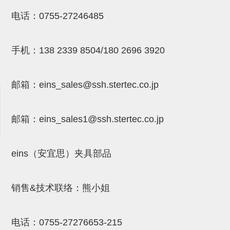
NW系列 (34)
微型气剪本体 (3)
NT系列 (13)
NB系列 (6)
气剪备用刀片 (29)
微型气剪备用刀片
电话：
0755-27246485
微型气剪备用刀片 (32)
剪刀安装部品 (3)
NS系列，NR系列，增压单元 (8)
水口剪刀单元，时间控制器 (2)
NTH系列，NKH系列 (5)
微型气剪用配件
手机：
138 2339 8504/180 2696 3920
微型气剪本体
剪刀安装部品
邮箱：
eins_sales@ssh.stertec.co.jp
NW快速交换部品
NT系列
邮箱：
eins_sales
1@ssh.stertec.co.jp
NS系列，NR系列，增压单元
气剪固定架，安装支架
eins（安宜思）夹具部品
NB系列
销售&技术联络：熊小姐
水口剪刀单元，时间控制器
气剪用备件
电话：
0755-27276653-215