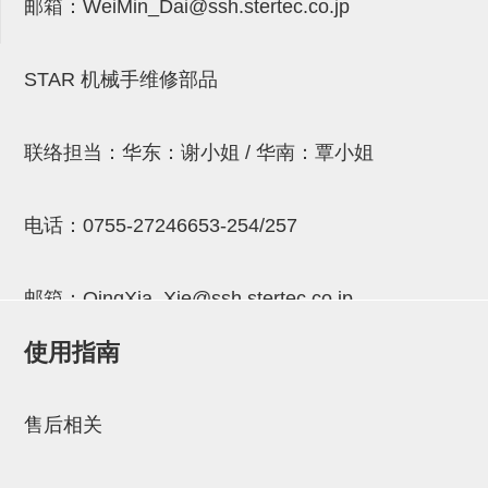
邮箱：
WeiMin_Dai@ssh.stertec.co.jp
连接块
支架
STAR 机械手维修部品
连接板
垫块・垫片
联络担当：华东：谢小姐 / 华南：覃小姐
螺母
电话：
0755-27246653-254/257
安装板・导轨・连接块・垫块・
连接板
邮箱：
QingXia_Xie@ssh.stertec.co.jp
基础框架模组
使用指南
吸着模组
邮箱：
Chuyin_Qin@ssh.stertec.co.jp
夹取模组
售后相关
限位模组