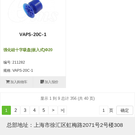
吸盘(附EP海绵)
电源通信10单元 (4)
吸盘用配件(EP海绵、静电消除
片)
特殊吸盘(薄钢板可用)
强化硅十字吸盘(嵌入式)Φ20
带金具吸盘(扁平真空式)
编号: 211282
带金具吸盘(长圆式)
规格: VAPS-20C-1
带金具吸盘(波纹管式1.5段)
加入购物车
加入报价
带金具吸盘(波纹管式2.5段)
显示 1 到 9 总计 356 (共 40 页)
吸盘(薄钢板用)
2
3
4
5
>
>|
1
页
确定
交换用吸盘
吸着金具(细微型、微型)
总部地址：上海市徐汇区虹梅路2071号2号楼308