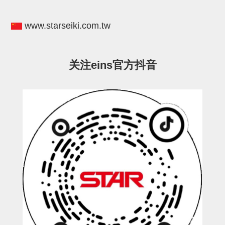
电源通信10单元
螺丝・螺母・垫片
www.starseiki.com.tw
其它非目录商品
轻量化·树脂部品(微型气缸)
关注eins官方抖音
轻量化·树脂部品(吸着金具小型)
轻量化·树脂部品(汇流板)
轻量化·树脂部品(钢管连接器)
STAR机械手维修部品
SP系列 (10)
CS/CZ系列 (14)
CY系列 (47)
VK系列 (2)
SP系列
ES(W)-SII系列 (11)
ESW-III系列 (4)
ES系列 (7)
EG(W)系列 (3)
SP-回转用 (1)
SP-前后用 (2)
SP-上下用 (7)
ES(W)-SII系列
ES(W)-SII-其他消耗品 (3)
ES(W)-SII-电磁阀用 (3)
ES(W)-SII-水口上下用 (5)
CS/CZ系列
CS/CZ-制品上下用 (4)
CS/CZ-姿势部用 (4)
CS/CZ-水口上下用 (4)
CS/CZ-电磁阀用 (2)
ESW-III系列