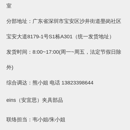
吸着金具(小型)
室
吸着金具(大型)
分部地址：广东省深圳市宝安区沙井街道壆岗社区
吸着金具(附保持机能)
防转式金具(细微型、微型、小型)
宝安大道8179-1号S1栋A301（统一发货地址）
防转式金具(连接用、角度调整、
发货时间：8:00~17:00(周一~周五，法定节假日除
大型)
外)
固定式/微型气缸用/调整器(其他)
吸盘套吸盘
综合调达：熊小姐 电话
13823398644
真空发生器、过滤器、确认阀
eins（安宜思）夹具部品
HNW系列
气剪
联络担当：韦小姐/朱小姐
HNW系列 (18)
微型气剪用配件 (6)
NW快速交换部品 (2)
气剪固定架，安装支架 (5)
气剪用备件 (0)
NW系列