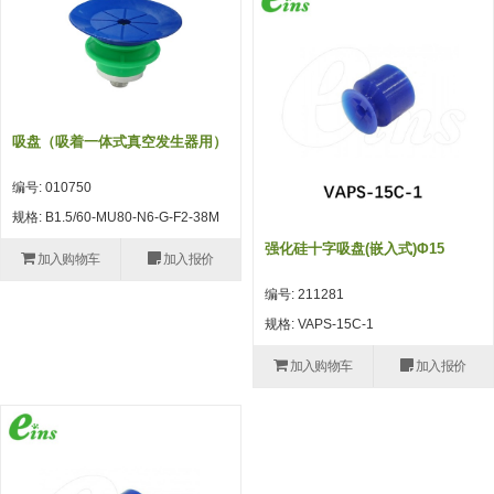
吸着模组 (7)
微型气缸
微型调节减压阀 (4)
夹取模组 (24)
矩形气缸
STAR传感器 (0)
限位模组 (4)
微型气缸用配件
限位开关 (2)
立体框架SUS方钢・方钢端盖・
矩形气缸用配件
微型开关・限位开关 (6)
吸盘（吸着一体式真空发生器用）
连接金具 (15)
水口夹具
L型安装版(限位开关用) (4)
编号: 010750
机能夹具
自动开关(有接点・无接点) (1)
规格: B1.5/60-MU80-N6-G-F2-38M
强化硅十字吸盘(嵌入式)Φ15
缓冲材料
光电传感器 (2)
加入购物车
加入报价
编号: 211281
吸盘(嵌入式)
光电区域传感器 (1)
规格: VAPS-15C-1
吸盘(螺丝固定式)
光纤 (2)
加入购物车
加入报价
吸盘(自由式&十字&蛇纹)
光放大器 (4)
吸盘(TR&TRN)
水口夹具确认用 (1)
吸盘(附海绵)
AND基板 (4)