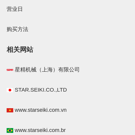
STAR传感器
营业日
限位开关
购买方法
微型开关・限位开关
L型安装版(限位开关用)
相关网站
自动开关(有接点・无接点)
光电传感器
星精机械（上海）有限公司
光电区域传感器
光纤
STAR.SEIKI.CO.,LTD
光放大器
www.starseiki.com.vn
水口夹具确认用
AND基板
www.starseiki.com.br