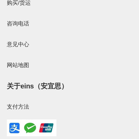
立体框架SUS方钢・方钢端盖・
购买/货运
连接金具
咨询电话
标准夹具
汇流板
意见中心
接头
垫圈・气管接头・微型接头
网站地图
气管・衬套
关于eins（安宜思）
气管剪刀・扎带・固定座
调节器・按键阀・手动按键
支付方法
调速阀
电磁阀接头
微型调节减压阀