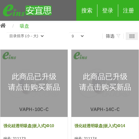
搜索
登录
注册
吸盘
筛选
eins夹具治具配件
此商品已升级
此商品已升级
夹具交换 (210)
吸着 (519)
框架・模组 (427)
轻量化·树脂部品 (18)
夹具交换
请点击购买新品
请点击购买新品
抓取 (264)
剪切 (171)
配管部品・传感器 (188)
自动化 (2)
手动夹具交换 (15)
手动夹具交换
自动交换系统 (14)
手动型快速交换用夹具 (15)
自动交换系统
自动夹具交换(注塑机机械手用)
自动交换系统 (14)
自动夹具交换(注塑机机械手用)
强化硅透明吸盘(嵌入式)Φ10
强化硅透明吸盘(嵌入式)Φ14
(139)
自动型快速交换用夹具 (59)
自动型快速交换用夹具-配件 (80)
自动夹具交换(多关节机器人用)
自动夹具交换(多关节机器人用)
编号: 211173
编号: 211174