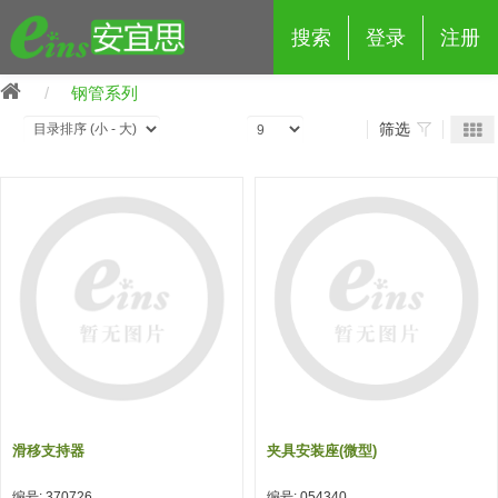
搜索
登录
注册
钢管系列
筛选
eins夹具治具配件
夹具交换 (210)
吸着 (519)
框架・模组 (427)
轻量化·树脂部品 (18)
夹具交换
抓取 (264)
剪切 (171)
配管部品・传感器 (188)
自动化 (2)
手动夹具交换 (15)
手动夹具交换
自动交换系统 (14)
手动型快速交换用夹具 (15)
自动交换系统
自动夹具交换(注塑机机械手用)
自动交换系统 (14)
自动夹具交换(注塑机机械手用)
滑移支持器
夹具安装座(微型)
(139)
自动型快速交换用夹具 (59)
自动型快速交换用夹具-配件 (80)
自动夹具交换(多关节机器人用)
自动夹具交换(多关节机器人用)
编号: 370726
编号: 054340