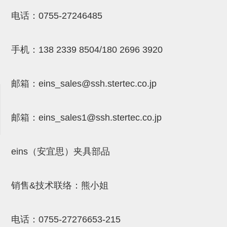
NW系列 (34)
微型气剪本体 (3)
NT系列 (13)
NB系列 (6)
气剪备用刀片 (29)
微型气剪备用刀片
电话：
0755-27246485
微型气剪备用刀片 (32)
剪刀安装部品 (3)
NS系列，NR系列，增压单元 (8)
水口剪刀单元，时间控制器 (2)
NTH系列，NKH系列 (5)
微型气剪用配件
手机：
138 2339 8504/180 2696 3920
微型气剪本体
剪刀安装部品
邮箱：
eins_sales@ssh.stertec.co.jp
NW快速交换部品
NT系列
邮箱：
eins_sales
1@ssh.stertec.co.jp
NS系列，NR系列，增压单元
气剪固定架，安装支架
eins（安宜思）夹具部品
NB系列
销售&技术联络：熊小姐
水口剪刀单元，时间控制器
气剪用备件
电话：
0755-27276653-215