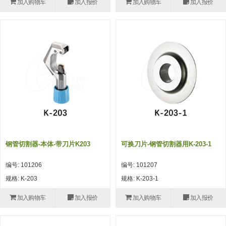
加入购物车
加入报价
加入购物车
加入报价
(26)
钢管端盖，钢管切割器，夹持器
立体框架铝型材 (9)
标准夹具
防转式金具(连接用、角度调整、
(14)
铝材端盖 (3)
标准夹具 (7)
配管部品・传感器
大型) (13)
连接块/支架 (160)
连接块组件 (5)
配管部品・传感器 (154)
其它商品 (20)
配管部品・传感器
固定式/微型气缸用/调整器(其他)
基础框架 (47)
连接块 (16)
汇流板 (8)
其它商品
(16)
吸着框架 (8)
支架 (3)
接头 (49)
螺丝・螺母・垫片 (12)
轻量化·树脂部品
夹取模组 (28)
连接板 (14)
垫圈・气管接头・微型接头 (12)
其它非目录商品 (8)
轻量化·树脂部品(微型气缸) (2)
手动型快速交换用夹具
限位模组 (8)
垫块・垫片 (2)
气管・衬套 (24)
轻量化·树脂部品(吸着金具小型)
自动交换系统
钢管切割器-本体-带刀片K203
可换刀片-钢管切割器用K-203-1
(8)
螺母 (10)
气管剪刀・扎带・固定座 (9)
自动型快速交换用夹具
编号: 101206
编号: 101207
轻量化·树脂部品(汇流板) (4)
安装板・导轨・连接块・垫块・连
调节器・按键阀・手动按键 (6)
自动型快速交换用夹具-配件
规格: K-203
规格: K-203-1
接板 (4)
轻量化·树脂部品(钢管连接器) (4)
调速阀 (5)
自动型快速交换用夹具(多关节机
加入购物车
加入报价
加入购物车
加入报价
基础框架模组 (18)
器人用)
电磁阀接头 (6)