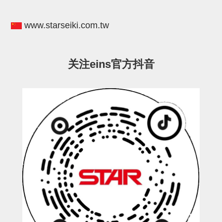
电源通信10单元
螺丝・螺母・垫片
www.starseiki.com.tw
其它非目录商品
轻量化·树脂部品(微型气缸)
关注eins官方抖音
轻量化·树脂部品(吸着金具小型)
轻量化·树脂部品(汇流板)
轻量化·树脂部品(钢管连接器)
STAR机械手维修部品
SP系列 (10)
CS/CZ系列 (14)
CY系列 (47)
VK系列 (2)
SP系列
ES(W)-SII系列 (11)
ESW-III系列 (4)
ES系列 (7)
EG(W)系列 (3)
SP-回转用 (1)
SP-前后用 (2)
SP-上下用 (7)
ES(W)-SII系列
ES(W)-SII-其他消耗品 (3)
ES(W)-SII-电磁阀用 (3)
ES(W)-SII-水口上下用 (5)
CS/CZ系列
CS/CZ-制品上下用 (4)
CS/CZ-姿势部用 (4)
CS/CZ-水口上下用 (4)
CS/CZ-电磁阀用 (2)
ESW-III系列