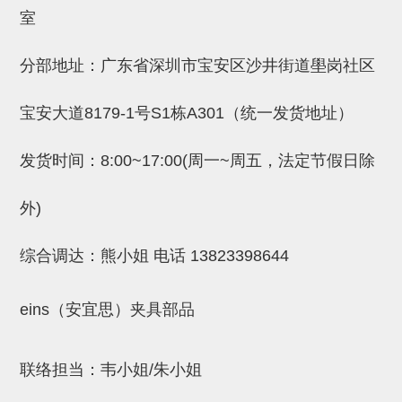
吸着金具(小型)
室
吸着金具(大型)
分部地址：广东省深圳市宝安区沙井街道壆岗社区
吸着金具(附保持机能)
防转式金具(细微型、微型、小型)
宝安大道8179-1号S1栋A301（统一发货地址）
防转式金具(连接用、角度调整、
发货时间：8:00~17:00(周一~周五，法定节假日除
大型)
外)
固定式/微型气缸用/调整器(其他)
吸盘套吸盘
综合调达：熊小姐 电话
13823398644
真空发生器、过滤器、确认阀
eins（安宜思）夹具部品
HNW系列
气剪
联络担当：韦小姐/朱小姐
HNW系列 (18)
微型气剪用配件 (6)
NW快速交换部品 (2)
气剪固定架，安装支架 (5)
气剪用备件 (0)
NW系列