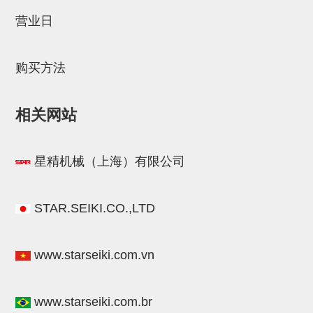
STAR传感器
营业日
限位开关
购买方法
微型开关・限位开关
L型安装版(限位开关用)
相关网站
自动开关(有接点・无接点)
光电传感器
星精机械（上海）有限公司
光电区域传感器
光纤
STAR.SEIKI.CO.,LTD
光放大器
www.starseiki.com.vn
水口夹具确认用
AND基板
www.starseiki.com.br