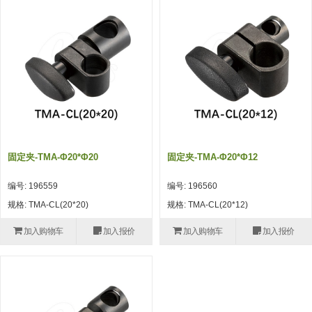
吸着模组 (7)
微型气缸
微型调节减压阀 (4)
夹取模组 (24)
矩形气缸
STAR传感器 (0)
限位模组 (4)
微型气缸用配件
限位开关 (2)
立体框架SUS方钢・方钢端盖・
矩形气缸用配件
微型开关・限位开关 (6)
连接金具 (15)
水口夹具
L型安装版(限位开关用) (4)
机能夹具
自动开关(有接点・无接点) (1)
固定夹-TMA-Φ20*φ20
固定夹-TMA-Φ20*φ12
缓冲材料
光电传感器 (2)
编号: 196559
编号: 196560
吸盘(嵌入式)
光电区域传感器 (1)
规格: TMA-CL(20*20)
规格: TMA-CL(20*12)
吸盘(螺丝固定式)
光纤 (2)
加入购物车
加入报价
加入购物车
加入报价
吸盘(自由式&十字&蛇纹)
光放大器 (4)
吸盘(TR&TRN)
水口夹具确认用 (1)
吸盘(附海绵)
AND基板 (4)