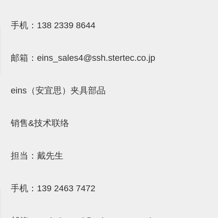
气剪备用刀片
NTH系列，NKH系列
手机：
138 2339 8644
钢管系列SUS钢管
邮箱：
eins_sales4@ssh.stertec.co.jp
钢管端盖，钢管切割器，夹持器
连接块/支架
eins（安宜思）夹具部品
基础框架
吸着框架
销售&技术联络
夹取模组
限位模组
担当：戴先生
立体框架铝型材
手机：
139 2463 7472
铝材端盖
连接块组件