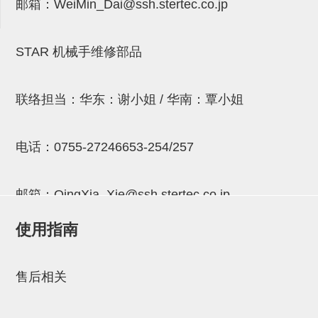
邮箱：
WeiMin_Dai@ssh.stertec.co.jp
连接块
支架
STAR 机械手维修部品
连接板
垫块・垫片
联络担当：华东：谢小姐 / 华南：覃小姐
螺母
电话：
0755-27246653-254/257
安装板・导轨・连接块・垫块・
连接板
邮箱：
QingXia_Xie@ssh.stertec.co.jp
基础框架模组
使用指南
吸着模组
邮箱：
Chuyin_Qin@ssh.stertec.co.jp
夹取模组
售后相关
限位模组