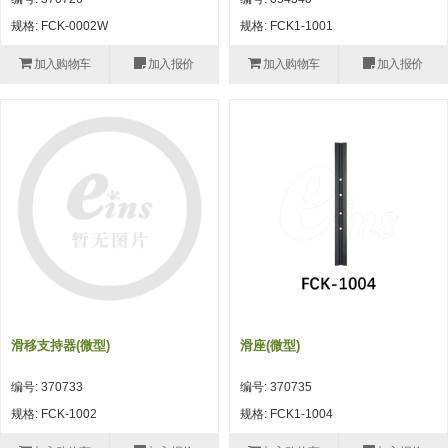
自动型快速交换用夹具(多关节机
抓取
规格: FCK-0002W
规格: FCK1-1001
(41)
器人用) (34)
微型·矩形·管型气缸 (55)
气缸配件 (55)
机能夹具 (143)
微型·矩形·管型气缸
加入购物车
加入报价
加入购物车
加入报价
微型气缸 (33)
矩形气缸 (19)
气缸配件
微型气缸用配件 (45)
矩形气缸用配件 (8)
机能夹具
水口夹具 (83)
机能夹具 (53)
缓冲材料 (7)
吸着
吸盘 (356)
吸着金具 (120)
其他真空配件 (42)
吸盘
吸盘(嵌入式) (52)
吸盘(TR&TRN) (63)
吸盘用配件(EP海绵、静电消除片)
带金具吸盘(长圆式) (16)
吸盘(薄钢板用) (7)
吸着金具
(12)
吸盘(螺丝固定式) (6)
吸盘(附海绵) (10)
带金具吸盘(波纹管式1.5段) (19)
交换用吸盘 (85)
吸着金具(细微型、微型) (30)
其他真空配件
特殊吸盘(薄钢板可用) (8)
吸盘(自由式&十字&蛇纹) (17)
吸盘(附EP海绵) (6)
带金具吸盘(波纹管式2.5段) (20)
吸着金具(小型) (25)
吸盘套吸盘 (18)
剪切
滑移支持器(微型)
滑座(微型)
带金具吸盘(扁平真空式) (30)
吸着金具(大型) (8)
真空发生器、过滤器、确认阀 (14)
气剪 (171)
框架・模组
编号: 370733
编号: 370735
吸着金具(附保持机能) (2)
钢管系列 (265)
型材系列・立体框架SUS (143)
标准夹具 (7)
钢管系列
规格: FCK-1002
规格: FCK1-1004
防转式金具(细微型、微型、小型)
钢管系列SUS钢管 (0)
型材系列・立体框架SUS