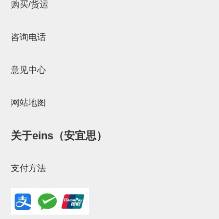
立体框架SUS方钢・方钢端盖・
购买/货运
连接金具
咨询电话
标准夹具
汇流板
意见中心
接头
垫圈・气管接头・微型接头
网站地图
气管・衬套
关于eins（安宜思）
气管剪刀・扎带・固定座
调节器・按键阀・手动按键
支付方法
调速阀
电磁阀接头
微型调节减压阀