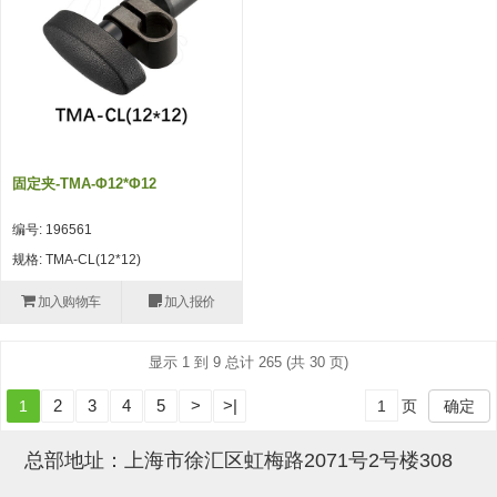
吸盘(附EP海绵)
电源通信10单元 (4)
吸盘用配件(EP海绵、静电消除
片)
特殊吸盘(薄钢板可用)
固定夹-TMA-Φ12*φ12
带金具吸盘(扁平真空式)
编号: 196561
带金具吸盘(长圆式)
规格: TMA-CL(12*12)
带金具吸盘(波纹管式1.5段)
加入购物车
加入报价
带金具吸盘(波纹管式2.5段)
显示 1 到 9 总计 265 (共 30 页)
吸盘(薄钢板用)
2
3
4
5
>
>|
1
页
确定
交换用吸盘
吸着金具(细微型、微型)
总部地址：上海市徐汇区虹梅路2071号2号楼308