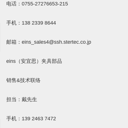
电话：
0755-27276653-215
NW系列 (34)
微型气剪本体 (3)
NT系列 (13)
NB系列 (6)
气剪备用刀片 (29)
微型气剪备用刀片
微型气剪备用刀片 (32)
剪刀安装部品 (3)
NS系列，NR系列，增压单元 (8)
水口剪刀单元，时间控制器 (2)
NTH系列，NKH系列 (5)
微型气剪用配件
手机：
138 2339 8644
微型气剪本体
剪刀安装部品
邮箱：
eins_sales4@ssh.stertec.co.jp
NW快速交换部品
eins（安宜思）夹具部品
NT系列
NS系列，NR系列，增压单元
销售&技术联络
气剪固定架，安装支架
NB系列
担当：戴先生
水口剪刀单元，时间控制器
气剪用备件
手机：
139 2463 7472