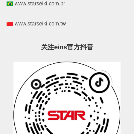
www.starseiki.com.br
STAR传感器
限位开关
www.starseiki.com.tw
微型开关・限位开关
L型安装版(限位开关用)
关注eins官方抖音
自动开关(有接点・无接点)
光电传感器
光电区域传感器
光纤
光放大器
水口夹具确认用
AND基板