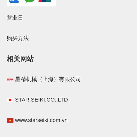
立体框架SUS方钢・方钢端盖・
连接金具
营业日
标准夹具
汇流板
购买方法
接头
相关网站
垫圈・气管接头・微型接头
气管・衬套
星精机械（上海）有限公司
气管剪刀・扎带・固定座
调节器・按键阀・手动按键
STAR.SEIKI.CO.,LTD
调速阀
电磁阀接头
www.starseiki.com.vn
微型调节减压阀