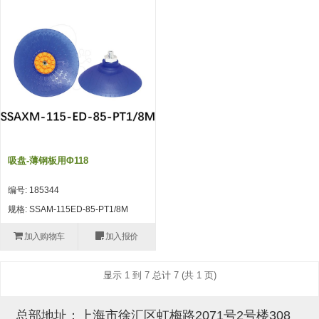
吸着模组 (7)
微型气缸
微型调节减压阀 (4)
夹取模组 (24)
矩形气缸
STAR传感器 (0)
限位模组 (4)
微型气缸用配件
限位开关 (2)
立体框架SUS方钢・方钢端盖・
矩形气缸用配件
微型开关・限位开关 (6)
连接金具 (15)
水口夹具
L型安装版(限位开关用) (4)
机能夹具
自动开关(有接点・无接点) (1)
吸盘-薄钢板用φ118
缓冲材料
光电传感器 (2)
编号: 185344
吸盘(嵌入式)
光电区域传感器 (1)
规格: SSAM-115ED-85-PT1/8M
吸盘(螺丝固定式)
光纤 (2)
加入购物车
加入报价
吸盘(自由式&十字&蛇纹)
光放大器 (4)
显示 1 到 7 总计 7 (共 1 页)
吸盘(TR&TRN)
水口夹具确认用 (1)
吸盘(附海绵)
AND基板 (4)
总部地址：上海市徐汇区虹梅路2071号2号楼308