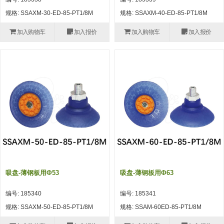
自动型快速交换用夹具(多关节机
抓取
规格: SSAXM-30-ED-85-PT1/8M
规格: SSAXM-40-ED-85-PT1/8M
(41)
器人用) (34)
微型·矩形·管型气缸 (55)
气缸配件 (55)
机能夹具 (143)
微型·矩形·管型气缸
加入购物车
加入报价
加入购物车
加入报价
微型气缸 (33)
矩形气缸 (19)
气缸配件
微型气缸用配件 (45)
矩形气缸用配件 (8)
机能夹具
水口夹具 (83)
机能夹具 (53)
缓冲材料 (7)
吸着
吸盘 (356)
吸着金具 (120)
其他真空配件 (42)
吸盘
吸盘(嵌入式) (52)
吸盘(TR&TRN) (63)
吸盘用配件(EP海绵、静电消除片)
带金具吸盘(长圆式) (16)
吸盘(薄钢板用) (7)
吸着金具
(12)
吸盘(螺丝固定式) (6)
吸盘(附海绵) (10)
带金具吸盘(波纹管式1.5段) (19)
交换用吸盘 (85)
吸着金具(细微型、微型) (30)
其他真空配件
特殊吸盘(薄钢板可用) (8)
吸盘(自由式&十字&蛇纹) (17)
吸盘(附EP海绵) (6)
带金具吸盘(波纹管式2.5段) (20)
吸着金具(小型) (25)
吸盘套吸盘 (18)
剪切
吸盘-薄钢板用φ53
吸盘-薄钢板用φ63
带金具吸盘(扁平真空式) (30)
吸着金具(大型) (8)
真空发生器、过滤器、确认阀 (14)
气剪 (171)
框架・模组
编号: 185340
编号: 185341
吸着金具(附保持机能) (2)
钢管系列 (265)
型材系列・立体框架SUS (143)
标准夹具 (7)
钢管系列
规格: SSAXM-50-ED-85-PT1/8M
规格: SSAM-60ED-85-PT1/8M
防转式金具(细微型、微型、小型)
钢管系列SUS钢管 (0)
型材系列・立体框架SUS