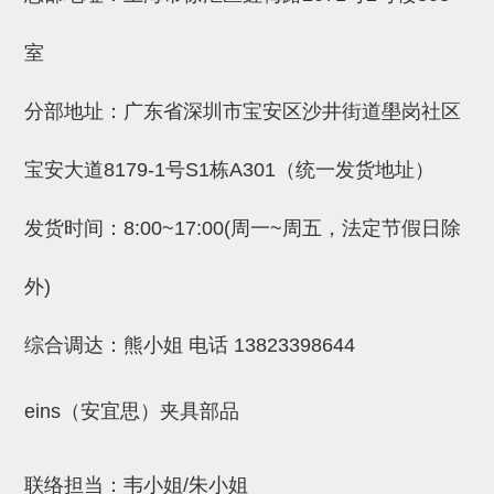
吸盘(附EP海绵)
电源通信10单元 (4)
室
吸盘用配件(EP海绵、静电消除
片)
分部地址：广东省深圳市宝安区沙井街道壆岗社区
特殊吸盘(薄钢板可用)
宝安大道8179-1号S1栋A301（统一发货地址）
带金具吸盘(扁平真空式)
发货时间：8:00~17:00(周一~周五，法定节假日除
带金具吸盘(长圆式)
带金具吸盘(波纹管式1.5段)
外)
带金具吸盘(波纹管式2.5段)
综合调达：熊小姐 电话
13823398644
吸盘(薄钢板用)
交换用吸盘
eins（安宜思）夹具部品
吸着金具(细微型、微型)
联络担当：韦小姐/朱小姐