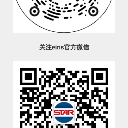
电源通信10单元
螺丝・螺母・垫片
其它非目录商品
轻量化·树脂部品(微型气缸)
轻量化·树脂部品(吸着金具小型)
关注eins官方微信
轻量化·树脂部品(汇流板)
轻量化·树脂部品(钢管连接器)
STAR机械手维修部品
SP系列 (10)
CS/CZ系列 (14)
CY系列 (47)
VK系列 (2)
SP系列
ES(W)-SII系列 (11)
ESW-III系列 (4)
ES系列 (7)
EG(W)系列 (3)
SP-回转用 (1)
SP-前后用 (2)
SP-上下用 (7)
ES(W)-SII系列
ES(W)-SII-其他消耗品 (3)
ES(W)-SII-电磁阀用 (3)
ES(W)-SII-水口上下用 (5)
CS/CZ系列
CS/CZ-制品上下用 (4)
CS/CZ-姿势部用 (4)
CS/CZ-水口上下用 (4)
CS/CZ-电磁阀用 (2)
ESW-III系列