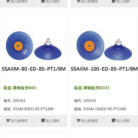
加入购物车
加入报价
加入购物车
加入报价
(26)
钢管端盖，钢管切割器，夹持器
立体框架铝型材 (9)
标准夹具
防转式金具(连接用、角度调整、
(14)
铝材端盖 (3)
标准夹具 (7)
配管部品・传感器
大型) (13)
连接块/支架 (160)
连接块组件 (5)
配管部品・传感器 (154)
其它商品 (20)
配管部品・传感器
固定式/微型气缸用/调整器(其他)
基础框架 (47)
连接块 (16)
汇流板 (8)
其它商品
(16)
吸着框架 (8)
支架 (3)
接头 (49)
螺丝・螺母・垫片 (12)
轻量化·树脂部品
夹取模组 (28)
连接板 (14)
垫圈・气管接头・微型接头 (12)
其它非目录商品 (8)
轻量化·树脂部品(微型气缸) (2)
手动型快速交换用夹具
限位模组 (8)
垫块・垫片 (2)
气管・衬套 (24)
轻量化·树脂部品(吸着金具小型)
自动交换系统
吸盘-薄钢板用φ83
吸盘-薄钢板用φ103
(8)
螺母 (10)
气管剪刀・扎带・固定座 (9)
自动型快速交换用夹具
编号: 185342
编号: 185343
轻量化·树脂部品(汇流板) (4)
安装板・导轨・连接块・垫块・连
调节器・按键阀・手动按键 (6)
自动型快速交换用夹具-配件
规格: SSAM-80ED-85-PT1/8M
规格: SSAM-100ED-85-PT1/8M
接板 (4)
轻量化·树脂部品(钢管连接器) (4)
调速阀 (5)
自动型快速交换用夹具(多关节机
加入购物车
加入报价
加入购物车
加入报价
基础框架模组 (18)
器人用)
电磁阀接头 (6)