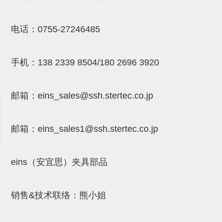
吸着金具(小型)
吸着金具(大型)
电话：
0755-27246485
吸着金具(附保持机能)
防转式金具(细微型、微型、小型)
手机：
138 2339 8504/180 2696 3920
防转式金具(连接用、角度调整、
邮箱：
eins_sales@ssh.stertec.co.jp
大型)
固定式/微型气缸用/调整器(其他)
邮箱：
eins_sales
1@ssh.stertec.co.jp
吸盘套吸盘
真空发生器、过滤器、确认阀
eins（安宜思）夹具部品
HNW系列
气剪
销售&技术联络：熊小姐
HNW系列 (18)
微型气剪用配件 (6)
NW快速交换部品 (2)
气剪固定架，安装支架 (5)
气剪用备件 (0)
NW系列