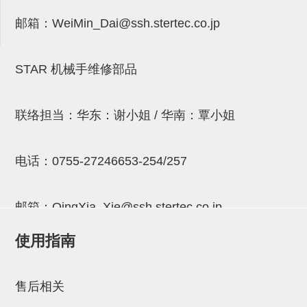
气剪备用刀片
邮箱：
WeiMin_Dai@ssh.stertec.co.jp
NTH系列，NKH系列
钢管系列SUS钢管
STAR 机械手维修部品
钢管端盖，钢管切割器，夹持器
连接块/支架
联络担当：华东：谢小姐 / 华南：覃小姐
基础框架
电话：
0755-27246653-254/257
吸着框架
夹取模组
邮箱：
QingXia_Xie@ssh.stertec.co.jp
限位模组
使用指南
立体框架铝型材
邮箱：
Chuyin_Qin@ssh.stertec.co.jp
铝材端盖
售后相关
连接块组件