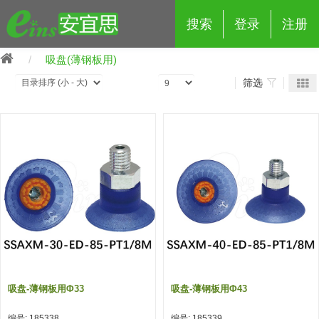
搜索
登录
注册
吸盘(薄钢板用)
筛选
eins夹具治具配件
夹具交换 (210)
吸着 (519)
框架・模组 (427)
轻量化·树脂部品 (18)
夹具交换
抓取 (264)
剪切 (171)
配管部品・传感器 (188)
自动化 (2)
手动夹具交换 (15)
手动夹具交换
自动交换系统 (14)
手动型快速交换用夹具 (15)
自动交换系统
自动夹具交换(注塑机机械手用)
自动交换系统 (14)
自动夹具交换(注塑机机械手用)
吸盘-薄钢板用φ33
吸盘-薄钢板用φ43
(139)
自动型快速交换用夹具 (59)
自动型快速交换用夹具-配件 (80)
自动夹具交换(多关节机器人用)
自动夹具交换(多关节机器人用)
编号: 185338
编号: 185339