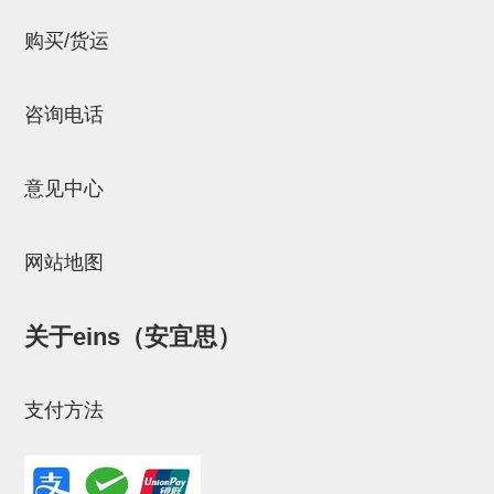
连接块
购买/货运
支架
连接板
咨询电话
垫块・垫片
意见中心
螺母
安装板・导轨・连接块・垫块・
网站地图
连接板
基础框架模组
关于eins（安宜思）
吸着模组
支付方法
夹取模组
限位模组