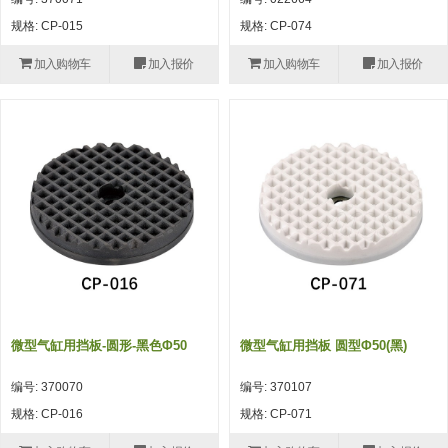
自动型快速交换用夹具(多关节机
抓取
规格: CP-015
规格: CP-074
(41)
器人用) (34)
微型·矩形·管型气缸 (55)
气缸配件 (55)
机能夹具 (143)
微型·矩形·管型气缸
加入购物车
加入报价
加入购物车
加入报价
微型气缸 (33)
矩形气缸 (19)
气缸配件
微型气缸用配件 (45)
矩形气缸用配件 (8)
机能夹具
水口夹具 (83)
机能夹具 (53)
缓冲材料 (7)
吸着
吸盘 (356)
吸着金具 (120)
其他真空配件 (42)
吸盘
吸盘(嵌入式) (52)
吸盘(TR&TRN) (63)
吸盘用配件(EP海绵、静电消除片)
带金具吸盘(长圆式) (16)
吸盘(薄钢板用) (7)
吸着金具
(12)
吸盘(螺丝固定式) (6)
吸盘(附海绵) (10)
带金具吸盘(波纹管式1.5段) (19)
交换用吸盘 (85)
吸着金具(细微型、微型) (30)
其他真空配件
特殊吸盘(薄钢板可用) (8)
吸盘(自由式&十字&蛇纹) (17)
吸盘(附EP海绵) (6)
带金具吸盘(波纹管式2.5段) (20)
吸着金具(小型) (25)
吸盘套吸盘 (18)
剪切
微型气缸用挡板-圆形-黑色φ50
微型气缸用挡板 圆型φ50(黑)
带金具吸盘(扁平真空式) (30)
吸着金具(大型) (8)
真空发生器、过滤器、确认阀 (14)
气剪 (171)
框架・模组
编号: 370070
编号: 370107
吸着金具(附保持机能) (2)
钢管系列 (265)
型材系列・立体框架SUS (143)
标准夹具 (7)
钢管系列
规格: CP-016
规格: CP-071
防转式金具(细微型、微型、小型)
钢管系列SUS钢管 (0)
型材系列・立体框架SUS