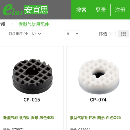
搜索
登录
注册
微型气缸用配件
筛选
eins夹具治具配件
夹具交换 (210)
吸着 (519)
框架・模组 (427)
轻量化·树脂部品 (18)
夹具交换
抓取 (264)
剪切 (171)
配管部品・传感器 (188)
自动化 (2)
手动夹具交换 (15)
手动夹具交换
自动交换系统 (14)
手动型快速交换用夹具 (15)
自动交换系统
自动夹具交换(注塑机机械手用)
自动交换系统 (14)
自动夹具交换(注塑机机械手用)
微型气缸用挡板-圆形-黑色φ25
微型气缸用挡板-圆形-白色φ25
(139)
自动型快速交换用夹具 (59)
自动型快速交换用夹具-配件 (80)
自动夹具交换(多关节机器人用)
自动夹具交换(多关节机器人用)
编号: 370071
编号: 022664