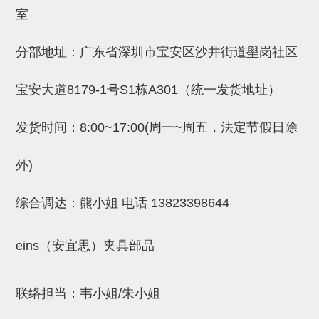
吸着金具(小型)
室
吸着金具(大型)
分部地址：广东省深圳市宝安区沙井街道壆岗社区
吸着金具(附保持机能)
防转式金具(细微型、微型、小型)
宝安大道8179-1号S1栋A301（统一发货地址）
防转式金具(连接用、角度调整、
发货时间：8:00~17:00(周一~周五，法定节假日除
大型)
外)
固定式/微型气缸用/调整器(其他)
吸盘套吸盘
综合调达：熊小姐 电话
13823398644
真空发生器、过滤器、确认阀
eins（安宜思）夹具部品
HNW系列
气剪
联络担当：韦小姐/朱小姐
HNW系列 (18)
微型气剪用配件 (6)
NW快速交换部品 (2)
气剪固定架，安装支架 (5)
气剪用备件 (0)
NW系列