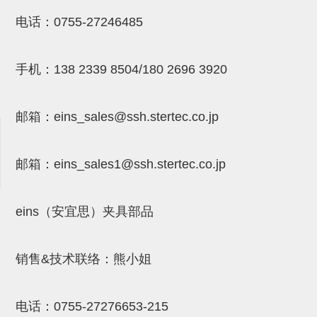
NW系列 (34)
微型气剪本体 (3)
NT系列 (13)
NB系列 (6)
气剪备用刀片 (29)
微型气剪备用刀片
电话：
0755-27246485
微型气剪备用刀片 (32)
剪刀安装部品 (3)
NS系列，NR系列，增压单元 (8)
水口剪刀单元，时间控制器 (2)
NTH系列，NKH系列 (5)
微型气剪用配件
手机：
138 2339 8504/180 2696 3920
微型气剪本体
剪刀安装部品
邮箱：
eins_sales@ssh.stertec.co.jp
NW快速交换部品
NT系列
邮箱：
eins_sales
1@ssh.stertec.co.jp
NS系列，NR系列，增压单元
气剪固定架，安装支架
eins（安宜思）夹具部品
NB系列
销售&技术联络：熊小姐
水口剪刀单元，时间控制器
气剪用备件
电话：
0755-27276653-215