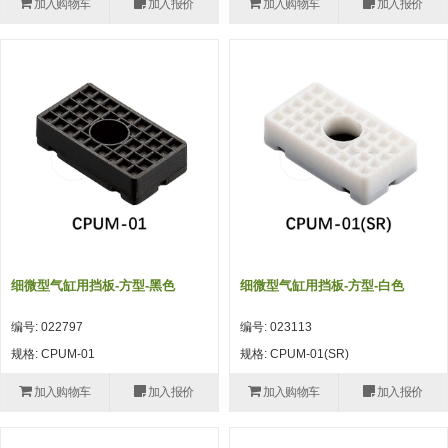
加入购物车
加入报价
加入购物车
加入报价
(26)
钢管端盖，钢管切割器，夹持器
立体框架铝型材 (9)
标准夹具
防转式金具(连接用、角度调整、
(14)
铝材端盖 (3)
标准夹具 (7)
配管部品・传感器
大型) (13)
连接块/支架 (160)
连接块组件 (5)
配管部品・传感器 (154)
其它商品 (20)
配管部品・传感器
固定式/微型气缸用/调整器(其他)
基础框架 (47)
连接块 (16)
汇流板 (8)
其它商品
(16)
吸着框架 (8)
支架 (3)
接头 (49)
螺丝・螺母・垫片 (12)
轻量化·树脂部品
夹取模组 (28)
连接板 (14)
垫圈・气管接头・微型接头 (12)
其它非目录商品 (8)
轻量化·树脂部品(微型气缸) (2)
手动型快速交换用夹具
限位模组 (8)
垫块・垫片 (2)
气管・衬套 (24)
轻量化·树脂部品(吸着金具小型)
自动交换系统
细微型气缸用挡板-方型-黑色
细微型气缸用挡板-方型-白色
(8)
螺母 (10)
气管剪刀・扎带・固定座 (9)
自动型快速交换用夹具
编号: 022797
编号: 023113
轻量化·树脂部品(汇流板) (4)
安装板・导轨・连接块・垫块・连
调节器・按键阀・手动按键 (6)
自动型快速交换用夹具-配件
规格: CPUM-01
规格: CPUM-01(SR)
接板 (4)
轻量化·树脂部品(钢管连接器) (4)
调速阀 (5)
自动型快速交换用夹具(多关节机
加入购物车
加入报价
加入购物车
加入报价
基础框架模组 (18)
器人用)
电磁阀接头 (6)