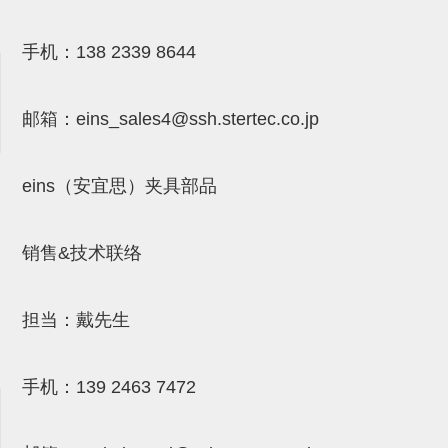
气剪备用刀片
NTH系列，NKH系列
手机：
138 2339 8644
钢管系列SUS钢管
邮箱：
eins_sales4@ssh.stertec.co.jp
钢管端盖，钢管切割器，夹持器
连接块/支架
eins（安宜思）夹具部品
基础框架
吸着框架
销售&技术联络
夹取模组
限位模组
担当：戴先生
立体框架铝型材
手机：
139 2463 7472
铝材端盖
连接块组件