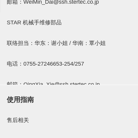
邮箱：
WeiMin_Dai@ssh.stertec.co.jp
连接块
支架
STAR 机械手维修部品
连接板
垫块・垫片
联络担当：华东：谢小姐 / 华南：覃小姐
螺母
电话：
0755-27246653-254/257
安装板・导轨・连接块・垫块・
连接板
邮箱：
QingXia_Xie@ssh.stertec.co.jp
基础框架模组
使用指南
吸着模组
邮箱：
Chuyin_Qin@ssh.stertec.co.jp
夹取模组
售后相关
限位模组