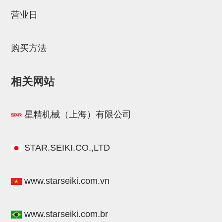
STAR传感器
营业日
限位开关
购买方法
微型开关・限位开关
L型安装版(限位开关用)
相关网站
自动开关(有接点・无接点)
光电传感器
星精机械（上海）有限公司
光电区域传感器
光纤
STAR.SEIKI.CO.,LTD
光放大器
www.starseiki.com.vn
水口夹具确认用
AND基板
www.starseiki.com.br