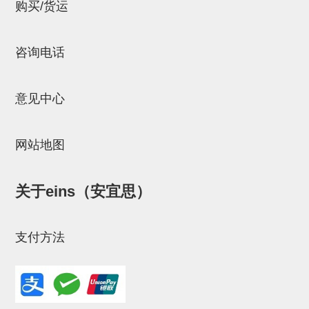
立体框架SUS方钢・方钢端盖・
购买/货运
连接金具
咨询电话
标准夹具
汇流板
意见中心
接头
垫圈・气管接头・微型接头
网站地图
气管・衬套
关于eins（安宜思）
气管剪刀・扎带・固定座
调节器・按键阀・手动按键
支付方法
调速阀
电磁阀接头
微型调节减压阀