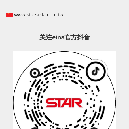
电源通信10单元
螺丝・螺母・垫片
www.starseiki.com.tw
其它非目录商品
轻量化·树脂部品(微型气缸)
关注eins官方抖音
轻量化·树脂部品(吸着金具小型)
轻量化·树脂部品(汇流板)
轻量化·树脂部品(钢管连接器)
STAR机械手维修部品
SP系列 (10)
CS/CZ系列 (14)
CY系列 (47)
VK系列 (2)
SP系列
ES(W)-SII系列 (11)
ESW-III系列 (4)
ES系列 (7)
EG(W)系列 (3)
SP-回转用 (1)
SP-前后用 (2)
SP-上下用 (7)
ES(W)-SII系列
ES(W)-SII-其他消耗品 (3)
ES(W)-SII-电磁阀用 (3)
ES(W)-SII-水口上下用 (5)
CS/CZ系列
CS/CZ-制品上下用 (4)
CS/CZ-姿势部用 (4)
CS/CZ-水口上下用 (4)
CS/CZ-电磁阀用 (2)
ESW-III系列