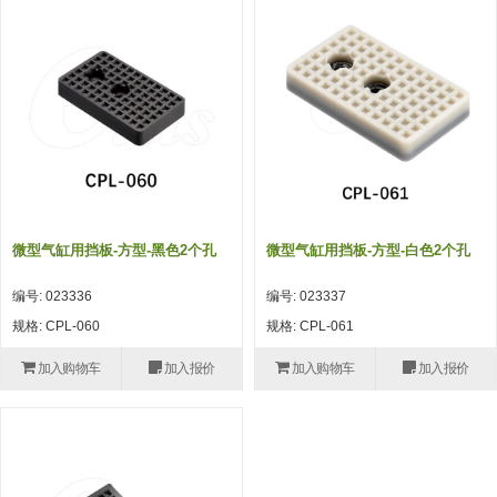
吸着模组 (7)
微型气缸
微型调节减压阀 (4)
夹取模组 (24)
矩形气缸
STAR传感器 (0)
限位模组 (4)
微型气缸用配件
限位开关 (2)
立体框架SUS方钢・方钢端盖・
矩形气缸用配件
微型开关・限位开关 (6)
连接金具 (15)
水口夹具
L型安装版(限位开关用) (4)
机能夹具
自动开关(有接点・无接点) (1)
微型气缸用挡板-方型-黑色2个孔
微型气缸用挡板-方型-白色2个孔
缓冲材料
光电传感器 (2)
编号: 023336
编号: 023337
吸盘(嵌入式)
光电区域传感器 (1)
规格: CPL-060
规格: CPL-061
吸盘(螺丝固定式)
光纤 (2)
加入购物车
加入报价
加入购物车
加入报价
吸盘(自由式&十字&蛇纹)
光放大器 (4)
吸盘(TR&TRN)
水口夹具确认用 (1)
吸盘(附海绵)
AND基板 (4)