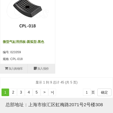
吸盘(附EP海绵)
电源通信10单元 (4)
吸盘用配件(EP海绵、静电消除
片)
特殊吸盘(薄钢板可用)
微型气缸用挡板-圆弧型-黑色
带金具吸盘(扁平真空式)
编号: 023359
带金具吸盘(长圆式)
规格: CPL-018
带金具吸盘(波纹管式1.5段)
加入购物车
加入报价
带金具吸盘(波纹管式2.5段)
显示 1 到 9 总计 45 (共 5 页)
吸盘(薄钢板用)
2
3
4
5
>
>|
1
页
确定
交换用吸盘
吸着金具(细微型、微型)
总部地址：上海市徐汇区虹梅路2071号2号楼308