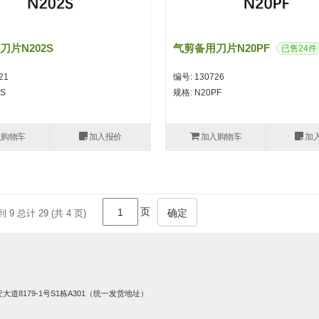
刀片N202S
气剪备用刀片N20PF
已售24件
21
编号: 130726
2S
规格: N20PF
入购物车
加入报价
加入购物车
加
页
确定
到 9 总计 29 (共 4 页)
8179-1号S1栋A301（统一发货地址）