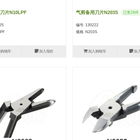
刀片N10LPF
气剪备用刀片N203S
已售29件
25
编号: 130222
PF
规格: N203S
入购物车
加入报价
加入购物车
加