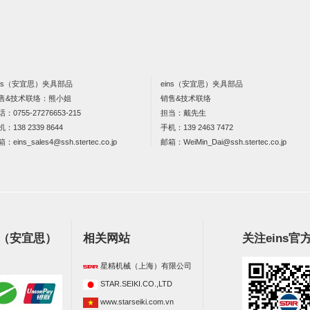
ins（安宜思）夹具部品
eins（安宜思）夹具部品
售&技术联络：熊小姐
销售&技术联络
话：
0755-27276653-215
担当：戴先生
机：
138 2339 8644
手机：
139 2463 7472
箱：
eins_sales4@ssh.stertec.co.jp
邮箱：
WeiMin_Dai@ssh.stertec.co.jp
s（安宜思）
相关网站
关注eins官
星精机械（上海）有限公司
STAR.SEIKI.CO.,LTD
www.starseiki.com.vn