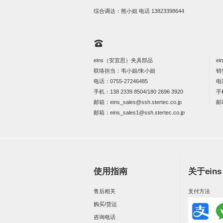
综合调达：熊小姐 电话
13823398644
eins（安宜思）夹具部品
e
联络担当：韦小姐/朱小姐
销
电话：
0755-27246485
电
手机：
138 2339 8504/180 2696 3920
手
邮箱：
eins_sales@ssh.stertec.co.jp
邮
邮箱：
eins_sales
1@ssh.stertec.co.jp
使用指南
关于ein
售后相关
支付方法
购买/货运
咨询电话