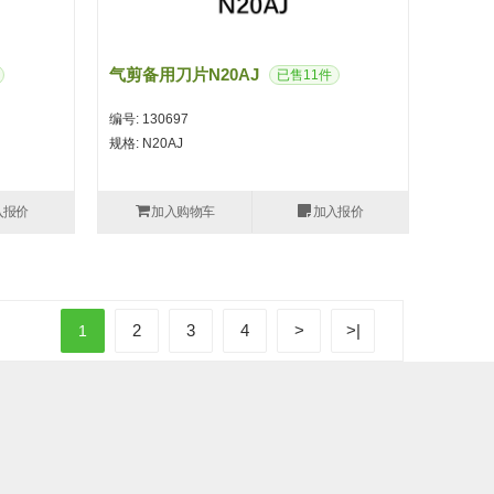
气剪备用刀片N20AJ
已售11件
编号: 130697
规格: N20AJ
入报价
加入购物车
加入报价
2
3
4
>
>|
1