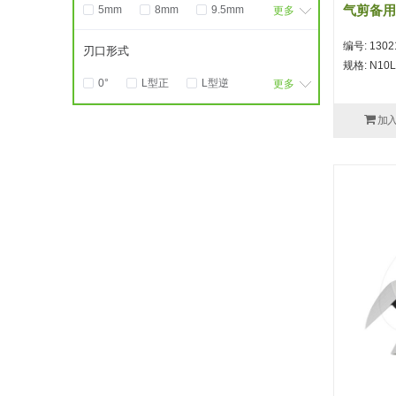
气剪备用刀
5mm
8mm
9.5mm
更多
10mm
11mm
12mm
编号: 1302
刃口形式
13mm
14mm
15mm
规格: N10L
0°
L型正
L型逆
16mm
19mm
20mm
更多
R型
Z型
剪钳
加
15°
30°
40°
45°
60°
65°