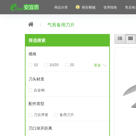
商品分类
积分商城
使用指南
售后相
气剪备用刀片
筛选搜索
规格
10
10/20
20
更多
30
刀头材质
合金钢
配件类型
刀尖弹簧
备用刀片
刃口张开距离