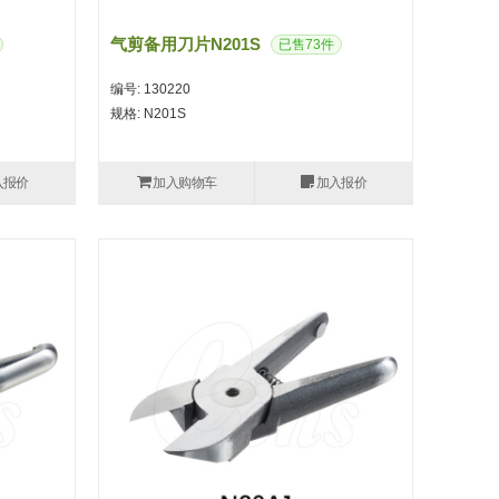
气剪备用刀片N201S
已售73件
编号: 130220
规格: N201S
入报价
加入购物车
加入报价