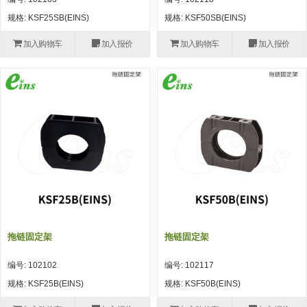
自动型快速交换用夹具(多关节机
抓取
规格: KSF25SB(EINS)
规格: KSF50SB(EINS)
(41)
器人用) (34)
微型·矩形·管型气缸 (55)
气缸配件 (55)
机能夹具 (143)
微型·矩形·管型气缸
加入购物车
加入报价
加入购物车
加入报价
微型气缸 (33)
矩形气缸 (19)
气缸配件
微型气缸用配件 (45)
矩形气缸用配件 (8)
机能夹具
水口夹具 (83)
机能夹具 (53)
缓冲材料 (7)
吸着
吸盘 (356)
吸着金具 (120)
其他真空配件 (42)
吸盘
吸盘(嵌入式) (52)
吸盘(TR&TRN) (63)
吸盘用配件(EP海绵、静电消除片)
带金具吸盘(长圆式) (16)
吸盘(薄钢板用) (7)
吸着金具
(12)
吸盘(螺丝固定式) (6)
吸盘(附海绵) (10)
带金具吸盘(波纹管式1.5段) (19)
交换用吸盘 (85)
吸着金具(细微型、微型) (30)
其他真空配件
特殊吸盘(薄钢板可用) (8)
吸盘(自由式&十字&蛇纹) (17)
吸盘(附EP海绵) (6)
带金具吸盘(波纹管式2.5段) (20)
吸着金具(小型) (25)
吸盘套吸盘 (18)
剪切
拖链固定架
拖链固定架
带金具吸盘(扁平真空式) (30)
吸着金具(大型) (8)
真空发生器、过滤器、确认阀 (14)
气剪 (171)
框架・模组
编号: 102102
编号: 102117
吸着金具(附保持机能) (2)
钢管系列 (265)
型材系列・立体框架SUS (143)
标准夹具 (7)
钢管系列
规格: KSF25B(EINS)
规格: KSF50B(EINS)
防转式金具(细微型、微型、小型)
钢管系列SUS钢管 (0)
型材系列・立体框架SUS