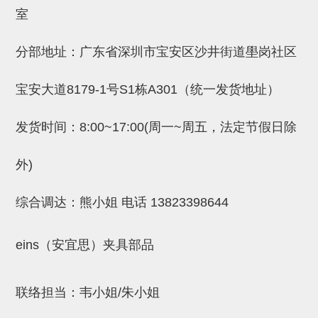
吸着金具(小型)
室
吸着金具(大型)
分部地址：广东省深圳市宝安区沙井街道壆岗社区
吸着金具(附保持机能)
防转式金具(细微型、微型、小型)
宝安大道8179-1号S1栋A301（统一发货地址）
防转式金具(连接用、角度调整、
发货时间：8:00~17:00(周一~周五，法定节假日除
大型)
外)
固定式/微型气缸用/调整器(其他)
吸盘套吸盘
综合调达：熊小姐 电话
13823398644
真空发生器、过滤器、确认阀
eins（安宜思）夹具部品
HNW系列
气剪
联络担当：韦小姐/朱小姐
HNW系列 (18)
微型气剪用配件 (6)
NW快速交换部品 (2)
气剪固定架，安装支架 (5)
气剪用备件 (0)
NW系列