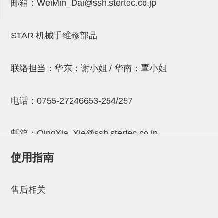
邮箱：
WeiMin_Dai@ssh.stertec.co.jp
连接块
支架
STAR 机械手维修部品
连接板
垫块・垫片
联络担当：华东：谢小姐 / 华南：覃小姐
螺母
电话：
0755-27246653-254/257
安装板・导轨・连接块・垫块・
连接板
邮箱：
QingXia_Xie@ssh.stertec.co.jp
基础框架模组
使用指南
吸着模组
邮箱：
Chuyin_Qin@ssh.stertec.co.jp
夹取模组
售后相关
限位模组