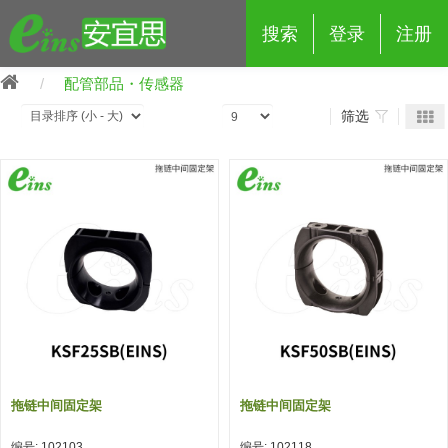
搜索
登录
注册
配管部品・传感器
筛选
eins夹具治具配件
夹具交换 (210)
吸着 (519)
框架・模组 (427)
轻量化·树脂部品 (18)
夹具交换
抓取 (264)
剪切 (171)
配管部品・传感器 (188)
自动化 (2)
手动夹具交换 (15)
手动夹具交换
自动交换系统 (14)
手动型快速交换用夹具 (15)
自动交换系统
自动夹具交换(注塑机机械手用)
自动交换系统 (14)
自动夹具交换(注塑机机械手用)
拖链中间固定架
拖链中间固定架
(139)
自动型快速交换用夹具 (59)
自动型快速交换用夹具-配件 (80)
自动夹具交换(多关节机器人用)
自动夹具交换(多关节机器人用)
编号: 102103
编号: 102118