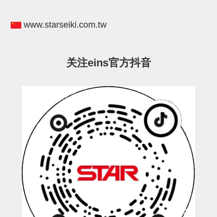
电源通信10单元
螺丝・螺母・垫片
www.starseiki.com.tw
其它非目录商品
轻量化·树脂部品(微型气缸)
关注eins官方抖音
轻量化·树脂部品(吸着金具小型)
轻量化·树脂部品(汇流板)
轻量化·树脂部品(钢管连接器)
STAR机械手维修部品
SP系列 (10)
CS/CZ系列 (14)
CY系列 (47)
VK系列 (2)
SP系列
ES(W)-SII系列 (11)
ESW-III系列 (4)
ES系列 (7)
EG(W)系列 (3)
SP-回转用 (1)
SP-前后用 (2)
SP-上下用 (7)
ES(W)-SII系列
ES(W)-SII-其他消耗品 (3)
ES(W)-SII-电磁阀用 (3)
ES(W)-SII-水口上下用 (5)
CS/CZ系列
CS/CZ-制品上下用 (4)
CS/CZ-姿势部用 (4)
CS/CZ-水口上下用 (4)
CS/CZ-电磁阀用 (2)
ESW-III系列