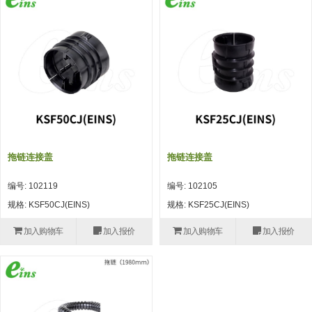
吸着模组 (7)
微型气缸
微型调节减压阀 (4)
夹取模组 (24)
矩形气缸
STAR传感器 (0)
限位模组 (4)
微型气缸用配件
限位开关 (2)
立体框架SUS方钢・方钢端盖・
矩形气缸用配件
微型开关・限位开关 (6)
连接金具 (15)
水口夹具
L型安装版(限位开关用) (4)
机能夹具
自动开关(有接点・无接点) (1)
拖链连接盖
拖链连接盖
缓冲材料
光电传感器 (2)
编号: 102119
编号: 102105
吸盘(嵌入式)
光电区域传感器 (1)
规格: KSF50CJ(EINS)
规格: KSF25CJ(EINS)
吸盘(螺丝固定式)
光纤 (2)
加入购物车
加入报价
加入购物车
加入报价
吸盘(自由式&十字&蛇纹)
光放大器 (4)
吸盘(TR&TRN)
水口夹具确认用 (1)
吸盘(附海绵)
AND基板 (4)