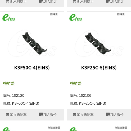
加入购物车
加入报价
加入购物车
加入报价
(26)
钢管端盖，钢管切割器，夹持器
立体框架铝型材 (9)
标准夹具
防转式金具(连接用、角度调整、
(14)
铝材端盖 (3)
标准夹具 (7)
配管部品・传感器
大型) (13)
连接块/支架 (160)
连接块组件 (5)
配管部品・传感器 (154)
其它商品 (20)
配管部品・传感器
固定式/微型气缸用/调整器(其他)
基础框架 (47)
连接块 (16)
汇流板 (8)
其它商品
(16)
吸着框架 (8)
支架 (3)
接头 (49)
螺丝・螺母・垫片 (12)
轻量化·树脂部品
夹取模组 (28)
连接板 (14)
垫圈・气管接头・微型接头 (12)
其它非目录商品 (8)
轻量化·树脂部品(微型气缸) (2)
手动型快速交换用夹具
限位模组 (8)
垫块・垫片 (2)
气管・衬套 (24)
轻量化·树脂部品(吸着金具小型)
自动交换系统
拖链盖
拖链盖
(8)
螺母 (10)
气管剪刀・扎带・固定座 (9)
自动型快速交换用夹具
编号: 102120
编号: 102106
轻量化·树脂部品(汇流板) (4)
安装板・导轨・连接块・垫块・连
调节器・按键阀・手动按键 (6)
自动型快速交换用夹具-配件
规格: KSF50C-4(EINS)
规格: KSF25C-5(EINS)
接板 (4)
轻量化·树脂部品(钢管连接器) (4)
调速阀 (5)
自动型快速交换用夹具(多关节机
加入购物车
加入报价
加入购物车
加入报价
基础框架模组 (18)
器人用)
电磁阀接头 (6)