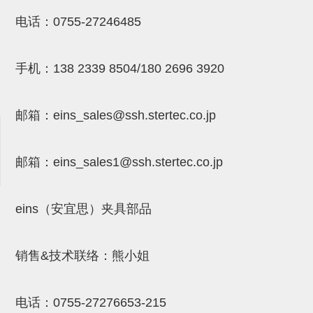
NW系列 (34)
微型气剪本体 (3)
NT系列 (13)
NB系列 (6)
气剪备用刀片 (29)
微型气剪备用刀片
电话：
0755-27246485
微型气剪备用刀片 (32)
剪刀安装部品 (3)
NS系列，NR系列，增压单元 (8)
水口剪刀单元，时间控制器 (2)
NTH系列，NKH系列 (5)
微型气剪用配件
手机：
138 2339 8504/180 2696 3920
微型气剪本体
剪刀安装部品
邮箱：
eins_sales@ssh.stertec.co.jp
NW快速交换部品
NT系列
邮箱：
eins_sales
1@ssh.stertec.co.jp
NS系列，NR系列，增压单元
气剪固定架，安装支架
eins（安宜思）夹具部品
NB系列
销售&技术联络：熊小姐
水口剪刀单元，时间控制器
气剪用备件
电话：
0755-27276653-215