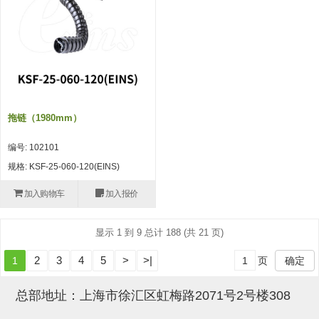
吸盘(附EP海绵)
电源通信10单元 (4)
吸盘用配件(EP海绵、静电消除
片)
特殊吸盘(薄钢板可用)
拖链（1980mm）
带金具吸盘(扁平真空式)
编号: 102101
带金具吸盘(长圆式)
规格: KSF-25-060-120(EINS)
带金具吸盘(波纹管式1.5段)
加入购物车
加入报价
带金具吸盘(波纹管式2.5段)
显示 1 到 9 总计 188 (共 21 页)
吸盘(薄钢板用)
2
3
4
5
>
>|
1
页
确定
交换用吸盘
吸着金具(细微型、微型)
总部地址：上海市徐汇区虹梅路2071号2号楼308