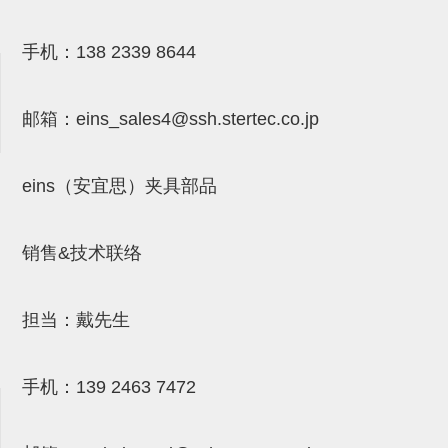
气剪备用刀片
NTH系列，NKH系列
手机：
138 2339 8644
钢管系列SUS钢管
邮箱：
eins_sales4@ssh.stertec.co.jp
钢管端盖，钢管切割器，夹持器
连接块/支架
eins（安宜思）夹具部品
基础框架
吸着框架
销售&技术联络
夹取模组
限位模组
担当：戴先生
立体框架铝型材
手机：
139 2463 7472
铝材端盖
连接块组件