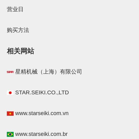
STAR传感器
营业日
限位开关
购买方法
微型开关・限位开关
L型安装版(限位开关用)
相关网站
自动开关(有接点・无接点)
光电传感器
星精机械（上海）有限公司
光电区域传感器
光纤
STAR.SEIKI.CO.,LTD
光放大器
www.starseiki.com.vn
水口夹具确认用
AND基板
www.starseiki.com.br