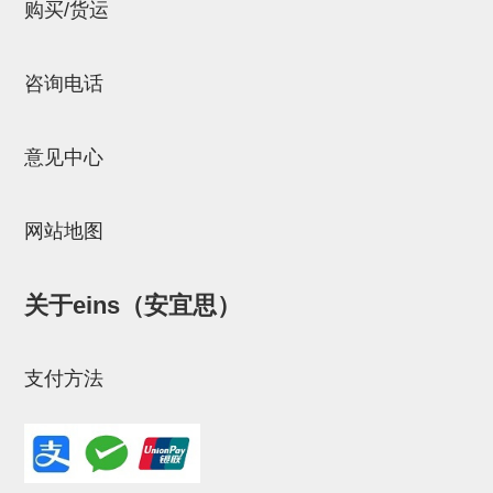
立体框架SUS方钢・方钢端盖・
购买/货运
连接金具
咨询电话
标准夹具
汇流板
意见中心
接头
垫圈・气管接头・微型接头
网站地图
气管・衬套
关于eins（安宜思）
气管剪刀・扎带・固定座
调节器・按键阀・手动按键
支付方法
调速阀
电磁阀接头
微型调节减压阀