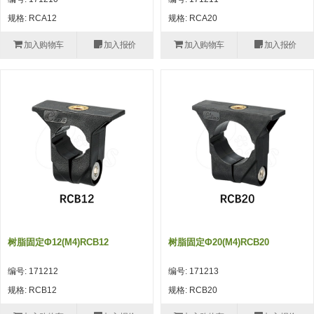
自动型快速交换用夹具(多关节机
抓取
规格: RCA12
规格: RCA20
(41)
器人用) (34)
微型·矩形·管型气缸 (55)
气缸配件 (55)
机能夹具 (143)
微型·矩形·管型气缸
加入购物车
加入报价
加入购物车
加入报价
微型气缸 (33)
矩形气缸 (19)
气缸配件
微型气缸用配件 (45)
矩形气缸用配件 (8)
机能夹具
水口夹具 (83)
机能夹具 (53)
缓冲材料 (7)
吸着
吸盘 (356)
吸着金具 (120)
其他真空配件 (42)
吸盘
吸盘(嵌入式) (52)
吸盘(TR&TRN) (63)
吸盘用配件(EP海绵、静电消除片)
带金具吸盘(长圆式) (16)
吸盘(薄钢板用) (7)
吸着金具
(12)
吸盘(螺丝固定式) (6)
吸盘(附海绵) (10)
带金具吸盘(波纹管式1.5段) (19)
交换用吸盘 (85)
吸着金具(细微型、微型) (30)
其他真空配件
特殊吸盘(薄钢板可用) (8)
吸盘(自由式&十字&蛇纹) (17)
吸盘(附EP海绵) (6)
带金具吸盘(波纹管式2.5段) (20)
吸着金具(小型) (25)
吸盘套吸盘 (18)
剪切
树脂固定φ12(M4)RCB12
树脂固定φ20(M4)RCB20
带金具吸盘(扁平真空式) (30)
吸着金具(大型) (8)
真空发生器、过滤器、确认阀 (14)
气剪 (171)
框架・模组
编号: 171212
编号: 171213
吸着金具(附保持机能) (2)
钢管系列 (265)
型材系列・立体框架SUS (143)
标准夹具 (7)
钢管系列
规格: RCB12
规格: RCB20
防转式金具(细微型、微型、小型)
钢管系列SUS钢管 (0)
型材系列・立体框架SUS