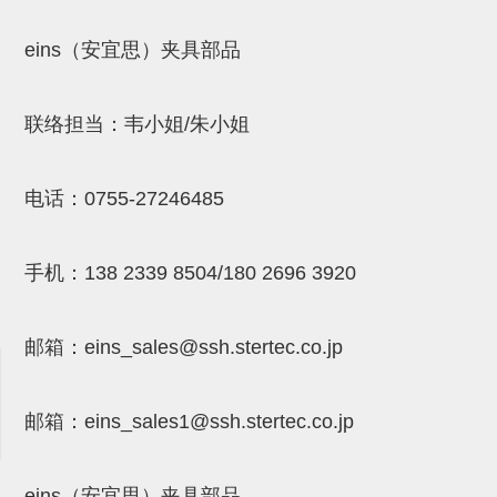
吸着模组 (7)
微型气缸
微型调节减压阀 (4)
夹取模组 (24)
矩形气缸
STAR传感器 (0)
eins（安宜思）夹具部品
限位模组 (4)
微型气缸用配件
限位开关 (2)
联络担当：韦小姐/朱小姐
立体框架SUS方钢・方钢端盖・
矩形气缸用配件
微型开关・限位开关 (6)
连接金具 (15)
水口夹具
L型安装版(限位开关用) (4)
电话：
0755-27246485
机能夹具
自动开关(有接点・无接点) (1)
缓冲材料
光电传感器 (2)
手机：
138 2339 8504/180 2696 3920
吸盘(嵌入式)
光电区域传感器 (1)
邮箱：
eins_sales@ssh.stertec.co.jp
吸盘(螺丝固定式)
光纤 (2)
吸盘(自由式&十字&蛇纹)
光放大器 (4)
邮箱：
eins_sales
1@ssh.stertec.co.jp
吸盘(TR&TRN)
水口夹具确认用 (1)
吸盘(附海绵)
AND基板 (4)
eins（安宜思）夹具部品