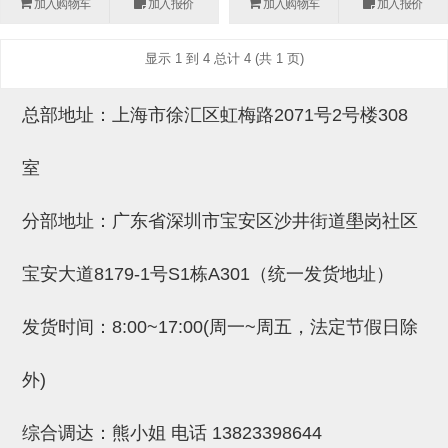
加入购物车
加入报价
加入购物车
加入报价
(26)
钢管端盖，钢管切割器，夹持器
立体框架铝型材 (9)
标准夹具
防转式金具(连接用、角度调整、
(14)
显示 1 到 4 总计 4 (共 1 页)
铝材端盖 (3)
标准夹具 (7)
配管部品・传感器
大型) (13)
连接块/支架 (160)
连接块组件 (5)
配管部品・传感器 (154)
其它商品 (20)
配管部品・传感器
总部地址：上海市徐汇区虹梅路2071号2号楼308
固定式/微型气缸用/调整器(其他)
基础框架 (47)
连接块 (16)
汇流板 (8)
其它商品
室
(16)
吸着框架 (8)
支架 (3)
接头 (49)
螺丝・螺母・垫片 (12)
轻量化·树脂部品
夹取模组 (28)
连接板 (14)
垫圈・气管接头・微型接头 (12)
其它非目录商品 (8)
轻量化·树脂部品(微型气缸) (2)
手动型快速交换用夹具
分部地址：广东省深圳市宝安区沙井街道壆岗社区
限位模组 (8)
垫块・垫片 (2)
气管・衬套 (24)
轻量化·树脂部品(吸着金具小型)
自动交换系统
宝安大道8179-1号S1栋A301（统一发货地址）
(8)
螺母 (10)
气管剪刀・扎带・固定座 (9)
自动型快速交换用夹具
发货时间：8:00~17:00(周一~周五，法定节假日除
轻量化·树脂部品(汇流板) (4)
安装板・导轨・连接块・垫块・连
调节器・按键阀・手动按键 (6)
自动型快速交换用夹具-配件
接板 (4)
轻量化·树脂部品(钢管连接器) (4)
调速阀 (5)
自动型快速交换用夹具(多关节机
外)
基础框架模组 (18)
器人用)
电磁阀接头 (6)
综合调达：熊小姐 电话
13823398644