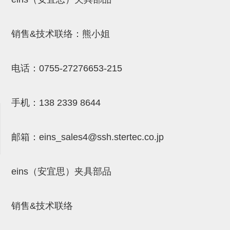
吸盘(附EP海绵)
电源通信10单元 (4)
吸盘用配件(EP海绵、静电消除
销售&技术联络：熊小姐
片)
电话：
0755-27276653-215
特殊吸盘(薄钢板可用)
带金具吸盘(扁平真空式)
手机：
138 2339 8644
带金具吸盘(长圆式)
带金具吸盘(波纹管式1.5段)
邮箱：
eins_sales4@ssh.stertec.co.jp
带金具吸盘(波纹管式2.5段)
吸盘(薄钢板用)
eins（安宜思）夹具部品
交换用吸盘
销售&技术联络
吸着金具(细微型、微型)