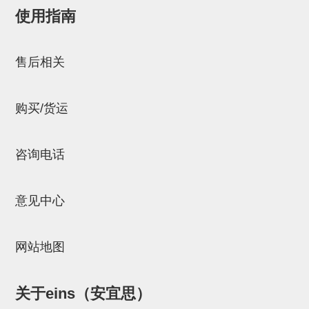
使用指南
NW系列 (34)
微型气剪本体 (3)
NT系列 (13)
NB系列 (6)
气剪备用刀片 (29)
微型气剪备用刀片
邮箱：
Chuyin_Qin@ssh.stertec.co.jp
微型气剪备用刀片 (32)
剪刀安装部品 (3)
NS系列，NR系列，增压单元 (8)
水口剪刀单元，时间控制器 (2)
NTH系列，NKH系列 (5)
微型气剪用配件
售后相关
微型气剪本体
剪刀安装部品
购买/货运
NW快速交换部品
NT系列
咨询电话
NS系列，NR系列，增压单元
意见中心
气剪固定架，安装支架
NB系列
网站地图
水口剪刀单元，时间控制器
气剪用备件
关于eins（安宜思）