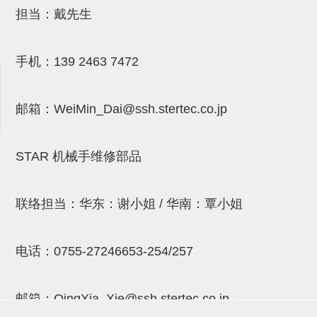
吸着金具(小型)
担当：戴先生
吸着金具(大型)
吸着金具(附保持机能)
手机：
139 2463 7472
防转式金具(细微型、微型、小型)
邮箱：
WeiMin_Dai@ssh.stertec.co.jp
防转式金具(连接用、角度调整、
大型)
STAR 机械手维修部品
固定式/微型气缸用/调整器(其他)
吸盘套吸盘
联络担当：华东：谢小姐 / 华南：覃小姐
真空发生器、过滤器、确认阀
HNW系列
电话：
0755-27246653-254/257
气剪
邮箱：
QingXia_Xie@ssh.stertec.co.jp
HNW系列 (18)
微型气剪用配件 (6)
NW快速交换部品 (2)
气剪固定架，安装支架 (5)
气剪用备件 (0)
NW系列