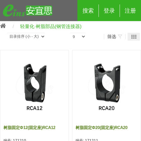
搜索
登录
注册
轻量化·树脂部品(钢管连接器)
筛选
eins夹具治具配件
夹具交换 (210)
吸着 (519)
框架・模组 (427)
轻量化·树脂部品 (18)
夹具交换
抓取 (264)
剪切 (171)
配管部品・传感器 (188)
自动化 (2)
手动夹具交换 (15)
手动夹具交换
自动交换系统 (14)
手动型快速交换用夹具 (15)
自动交换系统
自动夹具交换(注塑机机械手用)
自动交换系统 (14)
自动夹具交换(注塑机机械手用)
树脂固定φ12(固定座)RCA12
树脂固定φ20(固定座)RCA20
(139)
自动型快速交换用夹具 (59)
自动型快速交换用夹具-配件 (80)
自动夹具交换(多关节机器人用)
自动夹具交换(多关节机器人用)
编号: 171210
编号: 171211