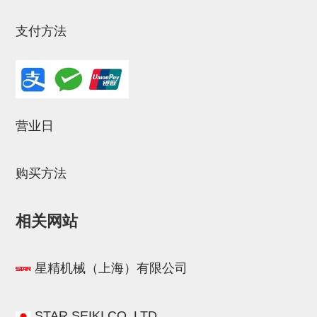
气剪备用刀片
NTH系列，NKH系列
支付方法
钢管系列SUS钢管
钢管端盖，钢管切割器，夹持器
连接块/支架
营业日
基础框架
吸着框架
购买方法
夹取模组
相关网站
限位模组
立体框架铝型材
星精机械（上海）有限公司
铝材端盖
连接块组件
STAR.SEIKI.CO.,LTD