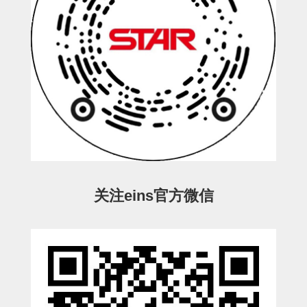
立体框架SUS方钢・方钢端盖・
连接金具
标准夹具
汇流板
接头
垫圈・气管接头・微型接头
气管・衬套
气管剪刀・扎带・固定座
关注eins官方微信
调节器・按键阀・手动按键
调速阀
电磁阀接头
微型调节减压阀