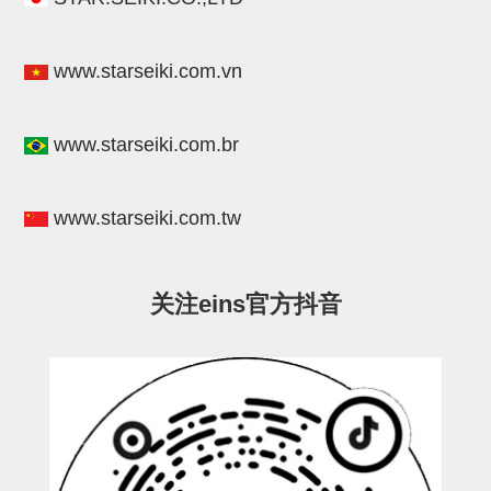
连接块
支架
www.starseiki.com.vn
连接板
www.starseiki.com.br
垫块・垫片
螺母
www.starseiki.com.tw
安装板・导轨・连接块・垫块・
连接板
关注eins官方抖音
基础框架模组
吸着模组
夹取模组
限位模组