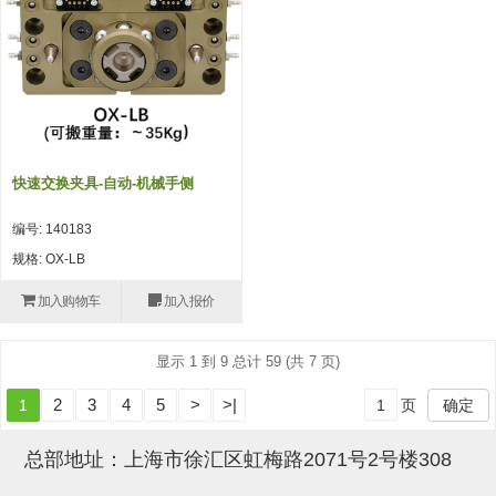
吸盘(附EP海绵)
电源通信10单元 (4)
吸盘用配件(EP海绵、静电消除
片)
特殊吸盘(薄钢板可用)
快速交换夹具-自动-机械手侧
带金具吸盘(扁平真空式)
编号: 140183
带金具吸盘(长圆式)
规格: OX-LB
带金具吸盘(波纹管式1.5段)
加入购物车
加入报价
带金具吸盘(波纹管式2.5段)
显示 1 到 9 总计 59 (共 7 页)
吸盘(薄钢板用)
2
3
4
5
>
>|
1
页
确定
交换用吸盘
吸着金具(细微型、微型)
总部地址：上海市徐汇区虹梅路2071号2号楼308