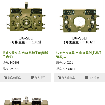
吸着模组 (7)
微型气缸
微型调节减压阀 (4)
夹取模组 (24)
矩形气缸
STAR传感器 (0)
限位模组 (4)
微型气缸用配件
限位开关 (2)
立体框架SUS方钢・方钢端盖・
矩形气缸用配件
微型开关・限位开关 (6)
连接金具 (15)
水口夹具
L型安装版(限位开关用) (4)
机能夹具
自动开关(有接点・无接点) (1)
快速交换夹具-自动-机械手侧(机械
快速交换夹具-自动-夹具侧(机械手
缓冲材料
光电传感器 (2)
手选项)...
选项)...
编号: 140208
编号: 140211
吸盘(嵌入式)
光电区域传感器 (1)
规格: OX-SBE
规格: OX-SBEI
吸盘(螺丝固定式)
光纤 (2)
加入购物车
加入报价
加入购物车
加入报价
吸盘(自由式&十字&蛇纹)
光放大器 (4)
吸盘(TR&TRN)
水口夹具确认用 (1)
吸盘(附海绵)
AND基板 (4)