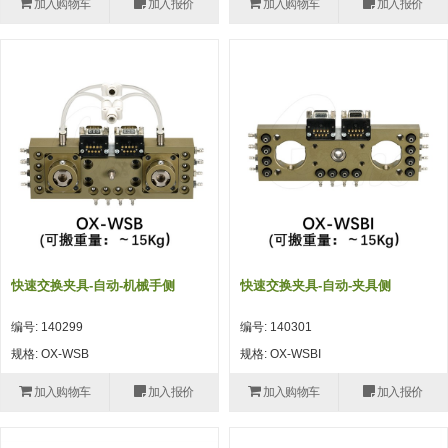
加入购物车
加入报价
加入购物车
加入报价
(26)
钢管端盖，钢管切割器，夹持器
立体框架铝型材 (9)
标准夹具
防转式金具(连接用、角度调整、
(14)
铝材端盖 (3)
标准夹具 (7)
配管部品・传感器
大型) (13)
连接块/支架 (160)
连接块组件 (5)
配管部品・传感器 (154)
其它商品 (20)
配管部品・传感器
固定式/微型气缸用/调整器(其他)
基础框架 (47)
连接块 (16)
汇流板 (8)
其它商品
(16)
吸着框架 (8)
支架 (3)
接头 (49)
螺丝・螺母・垫片 (12)
轻量化·树脂部品
夹取模组 (28)
连接板 (14)
垫圈・气管接头・微型接头 (12)
其它非目录商品 (8)
轻量化·树脂部品(微型气缸) (2)
手动型快速交换用夹具
限位模组 (8)
垫块・垫片 (2)
气管・衬套 (24)
轻量化·树脂部品(吸着金具小型)
自动交换系统
快速交换夹具-自动-机械手侧
快速交换夹具-自动-夹具侧
(8)
螺母 (10)
气管剪刀・扎带・固定座 (9)
自动型快速交换用夹具
编号: 140299
编号: 140301
轻量化·树脂部品(汇流板) (4)
安装板・导轨・连接块・垫块・连
调节器・按键阀・手动按键 (6)
自动型快速交换用夹具-配件
规格: OX-WSB
规格: OX-WSBI
接板 (4)
轻量化·树脂部品(钢管连接器) (4)
调速阀 (5)
自动型快速交换用夹具(多关节机
加入购物车
加入报价
加入购物车
加入报价
基础框架模组 (18)
器人用)
电磁阀接头 (6)