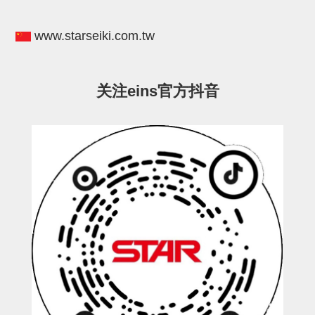
电源通信10单元
螺丝・螺母・垫片
www.starseiki.com.tw
其它非目录商品
轻量化·树脂部品(微型气缸)
关注eins官方抖音
轻量化·树脂部品(吸着金具小型)
轻量化·树脂部品(汇流板)
轻量化·树脂部品(钢管连接器)
STAR机械手维修部品
SP系列 (10)
CS/CZ系列 (14)
CY系列 (47)
VK系列 (2)
SP系列
ES(W)-SII系列 (11)
ESW-III系列 (4)
ES系列 (7)
EG(W)系列 (3)
SP-回转用 (1)
SP-前后用 (2)
SP-上下用 (7)
ES(W)-SII系列
ES(W)-SII-其他消耗品 (3)
ES(W)-SII-电磁阀用 (3)
ES(W)-SII-水口上下用 (5)
CS/CZ系列
CS/CZ-制品上下用 (4)
CS/CZ-姿势部用 (4)
CS/CZ-水口上下用 (4)
CS/CZ-电磁阀用 (2)
ESW-III系列