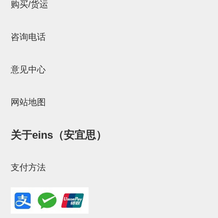
立体框架SUS方钢・方钢端盖・
购买/货运
连接金具
咨询电话
标准夹具
汇流板
意见中心
接头
垫圈・气管接头・微型接头
网站地图
气管・衬套
关于eins（安宜思）
气管剪刀・扎带・固定座
调节器・按键阀・手动按键
支付方法
调速阀
电磁阀接头
微型调节减压阀