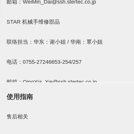
邮箱：
WeiMin_Dai@ssh.stertec.co.jp
连接块
支架
STAR 机械手维修部品
连接板
垫块・垫片
联络担当：华东：谢小姐 / 华南：覃小姐
螺母
电话：
0755-27246653-254/257
安装板・导轨・连接块・垫块・
连接板
邮箱：
QingXia_Xie@ssh.stertec.co.jp
基础框架模组
使用指南
吸着模组
邮箱：
Chuyin_Qin@ssh.stertec.co.jp
夹取模组
售后相关
限位模组