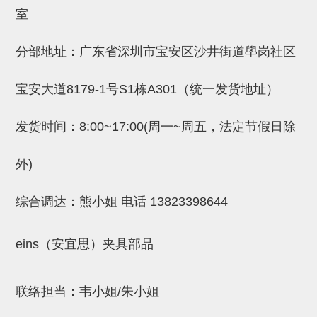
吸着金具(小型)
室
吸着金具(大型)
分部地址：广东省深圳市宝安区沙井街道壆岗社区
吸着金具(附保持机能)
防转式金具(细微型、微型、小型)
宝安大道8179-1号S1栋A301（统一发货地址）
防转式金具(连接用、角度调整、
发货时间：8:00~17:00(周一~周五，法定节假日除
大型)
外)
固定式/微型气缸用/调整器(其他)
吸盘套吸盘
综合调达：熊小姐 电话
13823398644
真空发生器、过滤器、确认阀
eins（安宜思）夹具部品
HNW系列
气剪
联络担当：韦小姐/朱小姐
HNW系列 (18)
微型气剪用配件 (6)
NW快速交换部品 (2)
气剪固定架，安装支架 (5)
气剪用备件 (0)
NW系列