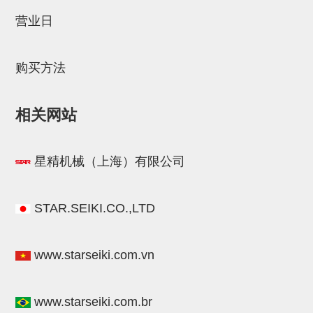
STAR传感器
营业日
限位开关
购买方法
微型开关・限位开关
L型安装版(限位开关用)
相关网站
自动开关(有接点・无接点)
光电传感器
星精机械（上海）有限公司
光电区域传感器
光纤
STAR.SEIKI.CO.,LTD
光放大器
www.starseiki.com.vn
水口夹具确认用
AND基板
www.starseiki.com.br