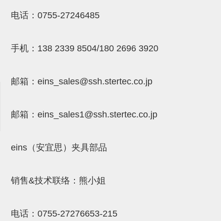
NW系列 (34)
微型气剪本体 (3)
NT系列 (13)
NB系列 (6)
气剪备用刀片 (29)
微型气剪备用刀片
电话：
0755-27246485
微型气剪备用刀片 (32)
剪刀安装部品 (3)
NS系列，NR系列，增压单元 (8)
水口剪刀单元，时间控制器 (2)
NTH系列，NKH系列 (5)
微型气剪用配件
手机：
138 2339 8504/180 2696 3920
微型气剪本体
剪刀安装部品
邮箱：
eins_sales@ssh.stertec.co.jp
NW快速交换部品
NT系列
邮箱：
eins_sales
1@ssh.stertec.co.jp
NS系列，NR系列，增压单元
气剪固定架，安装支架
eins（安宜思）夹具部品
NB系列
销售&技术联络：熊小姐
水口剪刀单元，时间控制器
气剪用备件
电话：
0755-27276653-215