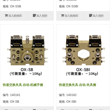
自动型快速交换用夹具(多关节机
抓取
规格: OX-SSB
规格: OX-SSBI
(41)
器人用) (34)
微型·矩形·管型气缸 (55)
气缸配件 (55)
机能夹具 (143)
微型·矩形·管型气缸
加入购物车
加入报价
加入购物车
加入报价
微型气缸 (33)
矩形气缸 (19)
气缸配件
微型气缸用配件 (45)
矩形气缸用配件 (8)
机能夹具
水口夹具 (83)
机能夹具 (53)
缓冲材料 (7)
吸着
吸盘 (356)
吸着金具 (120)
其他真空配件 (42)
吸盘
吸盘(嵌入式) (52)
吸盘(TR&TRN) (63)
吸盘用配件(EP海绵、静电消除片)
带金具吸盘(长圆式) (16)
吸盘(薄钢板用) (7)
吸着金具
(12)
吸盘(螺丝固定式) (6)
吸盘(附海绵) (10)
带金具吸盘(波纹管式1.5段) (19)
交换用吸盘 (85)
吸着金具(细微型、微型) (30)
其他真空配件
特殊吸盘(薄钢板可用) (8)
吸盘(自由式&十字&蛇纹) (17)
吸盘(附EP海绵) (6)
带金具吸盘(波纹管式2.5段) (20)
吸着金具(小型) (25)
吸盘套吸盘 (18)
剪切
快速交换夹具-自动-机械手侧
快速交换夹具-自动-夹具侧
带金具吸盘(扁平真空式) (30)
吸着金具(大型) (8)
真空发生器、过滤器、确认阀 (14)
气剪 (171)
框架・模组
编号: 140181
编号: 140182
吸着金具(附保持机能) (2)
钢管系列 (265)
型材系列・立体框架SUS (143)
标准夹具 (7)
钢管系列
规格: OX-SB
规格: OX-SBI
防转式金具(细微型、微型、小型)
钢管系列SUS钢管 (0)
型材系列・立体框架SUS