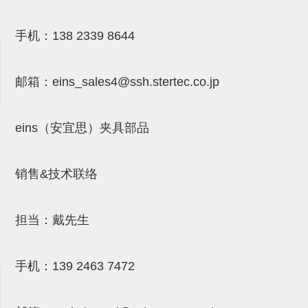
气剪备用刀片
NTH系列，NKH系列
手机：
138 2339 8644
钢管系列SUS钢管
邮箱：
eins_sales4@ssh.stertec.co.jp
钢管端盖，钢管切割器，夹持器
连接块/支架
eins（安宜思）夹具部品
基础框架
吸着框架
销售&技术联络
夹取模组
限位模组
担当：戴先生
立体框架铝型材
手机：
139 2463 7472
铝材端盖
连接块组件