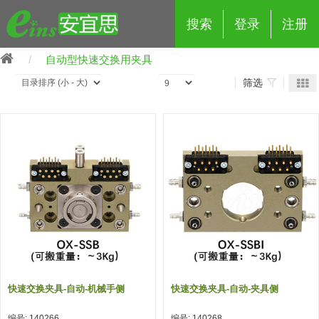
搜索
登录
注册
自动型快速交换用夹具
筛选
eins夹具治具配件
夹具交换 (210)
吸着 (519)
框架・模组 (427)
轻量化·树脂部品 (18)
夹具交换
抓取 (264)
剪切 (171)
配管部品・传感器 (188)
自动化 (2)
手动夹具交换 (15)
手动夹具交换
自动交换系统 (14)
手动型快速交换用夹具 (15)
自动交换系统
自动夹具交换(注塑机机械手用)
自动交换系统 (14)
自动夹具交换(注塑机机械手用)
快速交换夹具-自动-机械手侧
快速交换夹具-自动-夹具侧
(139)
自动型快速交换用夹具 (59)
自动型快速交换用夹具-配件 (80)
自动夹具交换(多关节机器人用)
自动夹具交换(多关节机器人用)
编号: 140266
编号: 140268