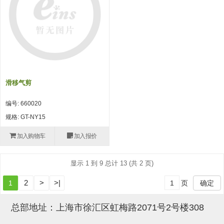
吸盘(附EP海绵)
电源通信10单元 (4)
吸盘用配件(EP海绵、静电消除
片)
特殊吸盘(薄钢板可用)
滑移气剪
带金具吸盘(扁平真空式)
编号: 660020
带金具吸盘(长圆式)
规格: GT-NY15
带金具吸盘(波纹管式1.5段)
加入购物车
加入报价
带金具吸盘(波纹管式2.5段)
显示 1 到 9 总计 13 (共 2 页)
吸盘(薄钢板用)
2
>
>|
1
页
确定
交换用吸盘
吸着金具(细微型、微型)
总部地址：上海市徐汇区虹梅路2071号2号楼308