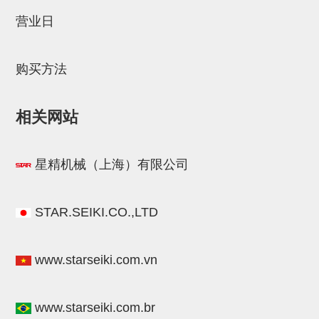
STAR传感器
营业日
限位开关
购买方法
微型开关・限位开关
L型安装版(限位开关用)
相关网站
自动开关(有接点・无接点)
光电传感器
星精机械（上海）有限公司
光电区域传感器
光纤
STAR.SEIKI.CO.,LTD
光放大器
www.starseiki.com.vn
水口夹具确认用
AND基板
www.starseiki.com.br