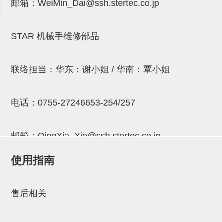
邮箱：
WeiMin_Dai@ssh.stertec.co.jp
连接块
支架
STAR 机械手维修部品
连接板
垫块・垫片
联络担当：华东：谢小姐 / 华南：覃小姐
螺母
电话：
0755-27246653-254/257
安装板・导轨・连接块・垫块・
连接板
邮箱：
QingXia_Xie@ssh.stertec.co.jp
基础框架模组
使用指南
吸着模组
邮箱：
Chuyin_Qin@ssh.stertec.co.jp
夹取模组
售后相关
限位模组