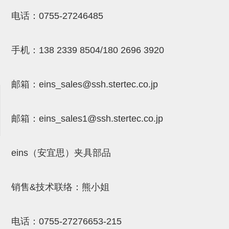
NW系列 (34)
微型气剪本体 (3)
NT系列 (13)
NB系列 (6)
气剪备用刀片 (29)
微型气剪备用刀片
电话：
0755-27246485
微型气剪备用刀片 (32)
剪刀安装部品 (3)
NS系列，NR系列，增压单元 (8)
水口剪刀单元，时间控制器 (2)
NTH系列，NKH系列 (5)
微型气剪用配件
手机：
138 2339 8504/180 2696 3920
微型气剪本体
剪刀安装部品
邮箱：
eins_sales@ssh.stertec.co.jp
NW快速交换部品
NT系列
邮箱：
eins_sales
1@ssh.stertec.co.jp
NS系列，NR系列，增压单元
气剪固定架，安装支架
eins（安宜思）夹具部品
NB系列
销售&技术联络：熊小姐
水口剪刀单元，时间控制器
气剪用备件
电话：
0755-27276653-215