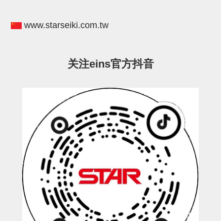
电源通信10单元
螺丝・螺母・垫片
www.starseiki.com.tw
其它非目录商品
轻量化·树脂部品(微型气缸)
关注eins官方抖音
轻量化·树脂部品(吸着金具小型)
轻量化·树脂部品(汇流板)
轻量化·树脂部品(钢管连接器)
STAR机械手维修部品
SP系列 (10)
CS/CZ系列 (14)
CY系列 (47)
VK系列 (2)
SP系列
ES(W)-SII系列 (11)
ESW-III系列 (4)
ES系列 (7)
EG(W)系列 (3)
SP-回转用 (1)
SP-前后用 (2)
SP-上下用 (7)
ES(W)-SII系列
ES(W)-SII-其他消耗品 (3)
ES(W)-SII-电磁阀用 (3)
ES(W)-SII-水口上下用 (5)
CS/CZ系列
CS/CZ-制品上下用 (4)
CS/CZ-姿势部用 (4)
CS/CZ-水口上下用 (4)
CS/CZ-电磁阀用 (2)
ESW-III系列