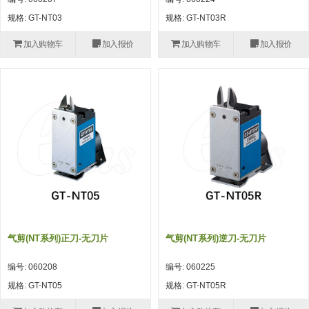
自动型快速交换用夹具(多关节机
抓取
规格: GT-NT03
规格: GT-NT03R
(41)
器人用) (34)
微型·矩形·管型气缸 (55)
气缸配件 (55)
机能夹具 (143)
微型·矩形·管型气缸
加入购物车
加入报价
加入购物车
加入报价
微型气缸 (33)
矩形气缸 (19)
气缸配件
微型气缸用配件 (45)
矩形气缸用配件 (8)
机能夹具
水口夹具 (83)
机能夹具 (53)
缓冲材料 (7)
吸着
吸盘 (356)
吸着金具 (120)
其他真空配件 (42)
吸盘
吸盘(嵌入式) (52)
吸盘(TR&TRN) (63)
吸盘用配件(EP海绵、静电消除片)
带金具吸盘(长圆式) (16)
吸盘(薄钢板用) (7)
吸着金具
(12)
吸盘(螺丝固定式) (6)
吸盘(附海绵) (10)
带金具吸盘(波纹管式1.5段) (19)
交换用吸盘 (85)
吸着金具(细微型、微型) (30)
其他真空配件
特殊吸盘(薄钢板可用) (8)
吸盘(自由式&十字&蛇纹) (17)
吸盘(附EP海绵) (6)
带金具吸盘(波纹管式2.5段) (20)
吸着金具(小型) (25)
吸盘套吸盘 (18)
剪切
气剪(NT系列)正刀-无刀片
气剪(NT系列)逆刀-无刀片
带金具吸盘(扁平真空式) (30)
吸着金具(大型) (8)
真空发生器、过滤器、确认阀 (14)
气剪 (171)
框架・模组
编号: 060208
编号: 060225
吸着金具(附保持机能) (2)
钢管系列 (265)
型材系列・立体框架SUS (143)
标准夹具 (7)
钢管系列
规格: GT-NT05
规格: GT-NT05R
防转式金具(细微型、微型、小型)
钢管系列SUS钢管 (0)
型材系列・立体框架SUS