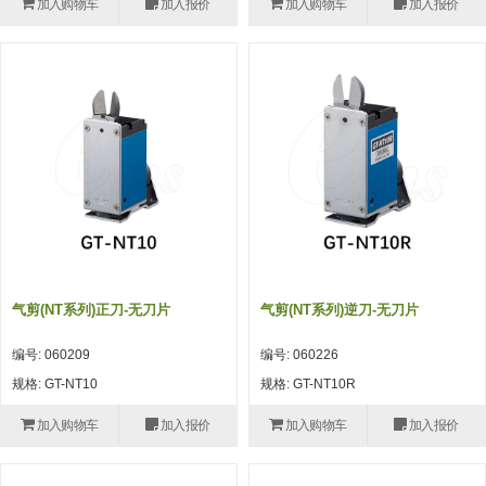
加入购物车
加入报价
加入购物车
加入报价
(26)
钢管端盖，钢管切割器，夹持器
立体框架铝型材 (9)
标准夹具
防转式金具(连接用、角度调整、
(14)
铝材端盖 (3)
标准夹具 (7)
配管部品・传感器
大型) (13)
连接块/支架 (160)
连接块组件 (5)
配管部品・传感器 (154)
其它商品 (20)
配管部品・传感器
固定式/微型气缸用/调整器(其他)
基础框架 (47)
连接块 (16)
汇流板 (8)
其它商品
(16)
吸着框架 (8)
支架 (3)
接头 (49)
螺丝・螺母・垫片 (12)
轻量化·树脂部品
夹取模组 (28)
连接板 (14)
垫圈・气管接头・微型接头 (12)
其它非目录商品 (8)
轻量化·树脂部品(微型气缸) (2)
手动型快速交换用夹具
限位模组 (8)
垫块・垫片 (2)
气管・衬套 (24)
轻量化·树脂部品(吸着金具小型)
自动交换系统
气剪(NT系列)正刀-无刀片
气剪(NT系列)逆刀-无刀片
(8)
螺母 (10)
气管剪刀・扎带・固定座 (9)
自动型快速交换用夹具
编号: 060209
编号: 060226
轻量化·树脂部品(汇流板) (4)
安装板・导轨・连接块・垫块・连
调节器・按键阀・手动按键 (6)
自动型快速交换用夹具-配件
规格: GT-NT10
规格: GT-NT10R
接板 (4)
轻量化·树脂部品(钢管连接器) (4)
调速阀 (5)
自动型快速交换用夹具(多关节机
加入购物车
加入报价
加入购物车
加入报价
基础框架模组 (18)
器人用)
电磁阀接头 (6)