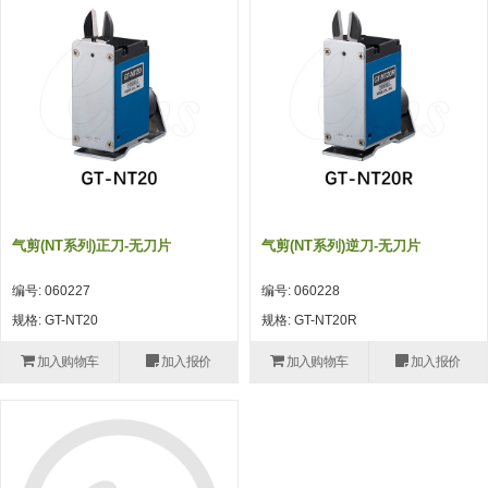
吸着模组 (7)
微型气缸
微型调节减压阀 (4)
夹取模组 (24)
矩形气缸
STAR传感器 (0)
限位模组 (4)
微型气缸用配件
限位开关 (2)
立体框架SUS方钢・方钢端盖・
矩形气缸用配件
微型开关・限位开关 (6)
连接金具 (15)
水口夹具
L型安装版(限位开关用) (4)
机能夹具
自动开关(有接点・无接点) (1)
气剪(NT系列)正刀-无刀片
气剪(NT系列)逆刀-无刀片
缓冲材料
光电传感器 (2)
编号: 060227
编号: 060228
吸盘(嵌入式)
光电区域传感器 (1)
规格: GT-NT20
规格: GT-NT20R
吸盘(螺丝固定式)
光纤 (2)
加入购物车
加入报价
加入购物车
加入报价
吸盘(自由式&十字&蛇纹)
光放大器 (4)
吸盘(TR&TRN)
水口夹具确认用 (1)
吸盘(附海绵)
AND基板 (4)