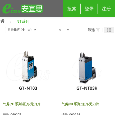
搜索
登录
注册
NT系列
筛选
eins夹具治具配件
夹具交换 (210)
吸着 (519)
框架・模组 (427)
轻量化·树脂部品 (18)
夹具交换
抓取 (264)
剪切 (171)
配管部品・传感器 (188)
自动化 (2)
手动夹具交换 (15)
手动夹具交换
自动交换系统 (14)
手动型快速交换用夹具 (15)
自动交换系统
自动夹具交换(注塑机机械手用)
自动交换系统 (14)
自动夹具交换(注塑机机械手用)
气剪(NT系列)正刀-无刀片
气剪(NT系列)逆刀-无刀片
(139)
自动型快速交换用夹具 (59)
自动型快速交换用夹具-配件 (80)
自动夹具交换(多关节机器人用)
自动夹具交换(多关节机器人用)
编号: 060207
编号: 060224