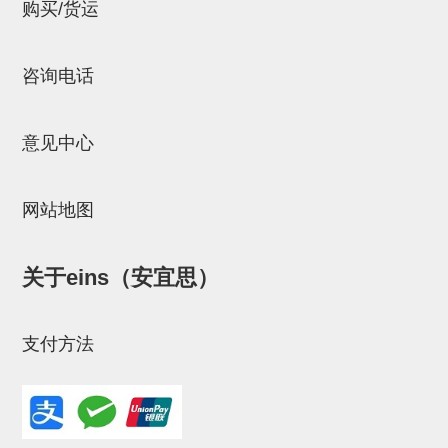
立体框架SUS方钢・方钢端盖・
购买/货运
连接金具
咨询电话
标准夹具
汇流板
意见中心
接头
垫圈・气管接头・微型接头
网站地图
气管・衬套
关于eins（安宜思）
气管剪刀・扎带・固定座
调节器・按键阀・手动按键
支付方法
调速阀
电磁阀接头
微型调节减压阀