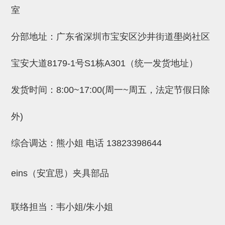
吸着金具(小型)
室
吸着金具(大型)
分部地址：广东省深圳市宝安区沙井街道壆岗社区
吸着金具(附保持机能)
防转式金具(细微型、微型、小型)
宝安大道8179-1号S1栋A301（统一发货地址）
防转式金具(连接用、角度调整、
发货时间：8:00~17:00(周一~周五，法定节假日除
大型)
外)
固定式/微型气缸用/调整器(其他)
吸盘套吸盘
综合调达：熊小姐 电话
13823398644
真空发生器、过滤器、确认阀
eins（安宜思）夹具部品
HNW系列
气剪
联络担当：韦小姐/朱小姐
HNW系列 (18)
微型气剪用配件 (6)
NW快速交换部品 (2)
气剪固定架，安装支架 (5)
气剪用备件 (0)
NW系列