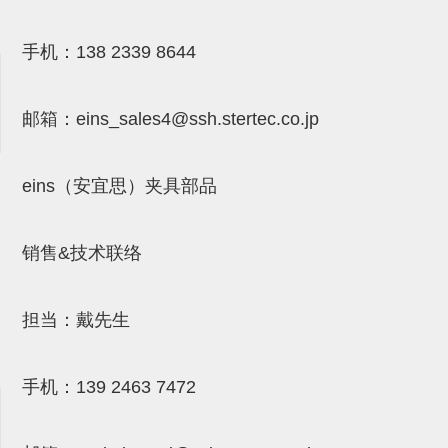
气剪备用刀片
NTH系列，NKH系列
手机：
138 2339 8644
钢管系列SUS钢管
邮箱：
eins_sales4@ssh.stertec.co.jp
钢管端盖，钢管切割器，夹持器
连接块/支架
eins（安宜思）夹具部品
基础框架
吸着框架
销售&技术联络
夹取模组
限位模组
担当：戴先生
立体框架铝型材
手机：
139 2463 7472
铝材端盖
连接块组件