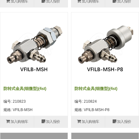
加入购物车
加入报价
加入购物车
加入报价
(26)
钢管端盖，钢管切割器，夹持器
立体框架铝型材 (9)
标准夹具
防转式金具(连接用、角度调整、
(14)
铝材端盖 (3)
标准夹具 (7)
配管部品・传感器
大型) (13)
连接块/支架 (160)
连接块组件 (5)
配管部品・传感器 (154)
其它商品 (20)
配管部品・传感器
固定式/微型气缸用/调整器(其他)
基础框架 (47)
连接块 (16)
汇流板 (8)
其它商品
(16)
吸着框架 (8)
支架 (3)
接头 (49)
螺丝・螺母・垫片 (12)
轻量化·树脂部品
夹取模组 (28)
连接板 (14)
垫圈・气管接头・微型接头 (12)
其它非目录商品 (8)
轻量化·树脂部品(微型气缸) (2)
手动型快速交换用夹具
限位模组 (8)
垫块・垫片 (2)
气管・衬套 (24)
轻量化·树脂部品(吸着金具小型)
自动交换系统
防转式金具(细微型)(4st)
防转式金具(细微型)(4st)
(8)
螺母 (10)
气管剪刀・扎带・固定座 (9)
自动型快速交换用夹具
编号: 210823
编号: 210824
轻量化·树脂部品(汇流板) (4)
安装板・导轨・连接块・垫块・连
调节器・按键阀・手动按键 (6)
自动型快速交换用夹具-配件
规格: VFILB-MSH
规格: VFILB-MSH-P8
接板 (4)
轻量化·树脂部品(钢管连接器) (4)
调速阀 (5)
自动型快速交换用夹具(多关节机
加入购物车
加入报价
加入购物车
加入报价
基础框架模组 (18)
器人用)
电磁阀接头 (6)