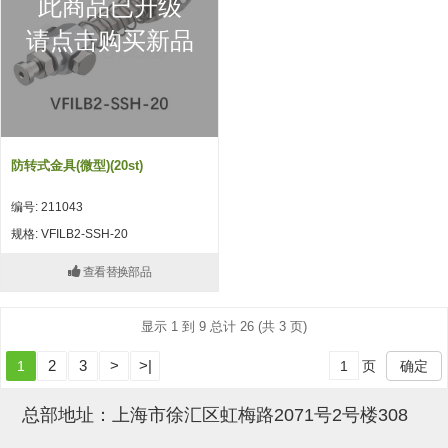
此商品已升级
吸盘(附EP海绵)
电源通信10单元 (4)
请点击购买新品
吸盘用配件(EP海绵、静电消除
片)
特殊吸盘(薄钢板可用)
防转式金具(微型)(20st)
带金具吸盘(扁平真空式)
编号: 211043
带金具吸盘(长圆式)
规格: VFILB2-SSH-20
带金具吸盘(波纹管式1.5段)
查看替换部品
带金具吸盘(波纹管式2.5段)
显示 1 到 9 总计 26 (共 3 页)
吸盘(薄钢板用)
2
3
>
>|
1
页
确定
交换用吸盘
吸着金具(细微型、微型)
总部地址：上海市徐汇区虹梅路2071号2号楼308