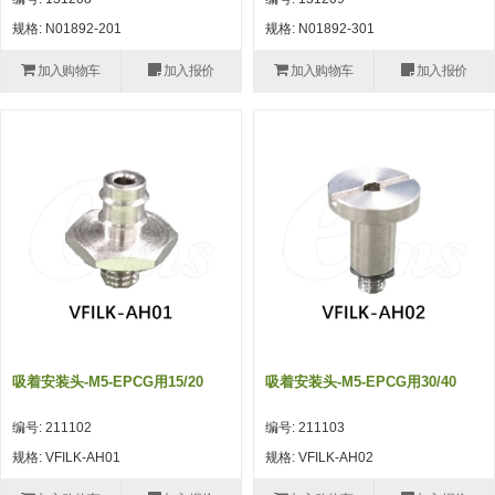
自动型快速交换用夹具(多关节机
抓取
规格: N01892-201
规格: N01892-301
(41)
器人用) (34)
微型·矩形·管型气缸 (55)
气缸配件 (55)
机能夹具 (143)
微型·矩形·管型气缸
加入购物车
加入报价
加入购物车
加入报价
微型气缸 (33)
矩形气缸 (19)
气缸配件
微型气缸用配件 (45)
矩形气缸用配件 (8)
机能夹具
水口夹具 (83)
机能夹具 (53)
缓冲材料 (7)
吸着
吸盘 (356)
吸着金具 (120)
其他真空配件 (42)
吸盘
吸盘(嵌入式) (52)
吸盘(TR&TRN) (63)
吸盘用配件(EP海绵、静电消除片)
带金具吸盘(长圆式) (16)
吸盘(薄钢板用) (7)
吸着金具
(12)
吸盘(螺丝固定式) (6)
吸盘(附海绵) (10)
带金具吸盘(波纹管式1.5段) (19)
交换用吸盘 (85)
吸着金具(细微型、微型) (30)
其他真空配件
特殊吸盘(薄钢板可用) (8)
吸盘(自由式&十字&蛇纹) (17)
吸盘(附EP海绵) (6)
带金具吸盘(波纹管式2.5段) (20)
吸着金具(小型) (25)
吸盘套吸盘 (18)
剪切
吸着安装头-M5-EPCG用15/20
吸着安装头-M5-EPCG用30/40
带金具吸盘(扁平真空式) (30)
吸着金具(大型) (8)
真空发生器、过滤器、确认阀 (14)
气剪 (171)
框架・模组
编号: 211102
编号: 211103
吸着金具(附保持机能) (2)
钢管系列 (265)
型材系列・立体框架SUS (143)
标准夹具 (7)
钢管系列
规格: VFILK-AH01
规格: VFILK-AH02
防转式金具(细微型、微型、小型)
钢管系列SUS钢管 (0)
型材系列・立体框架SUS