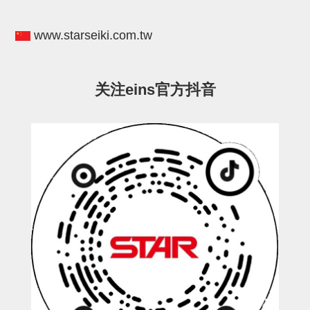
电源通信10单元
螺丝・螺母・垫片
www.starseiki.com.tw
其它非目录商品
轻量化·树脂部品(微型气缸)
关注eins官方抖音
轻量化·树脂部品(吸着金具小型)
轻量化·树脂部品(汇流板)
轻量化·树脂部品(钢管连接器)
STAR机械手维修部品
SP系列 (10)
CS/CZ系列 (14)
CY系列 (47)
VK系列 (2)
SP系列
ES(W)-SII系列 (11)
ESW-III系列 (4)
ES系列 (7)
EG(W)系列 (3)
SP-回转用 (1)
SP-前后用 (2)
SP-上下用 (7)
ES(W)-SII系列
ES(W)-SII-其他消耗品 (3)
ES(W)-SII-电磁阀用 (3)
ES(W)-SII-水口上下用 (5)
CS/CZ系列
CS/CZ-制品上下用 (4)
CS/CZ-姿势部用 (4)
CS/CZ-水口上下用 (4)
CS/CZ-电磁阀用 (2)
ESW-III系列