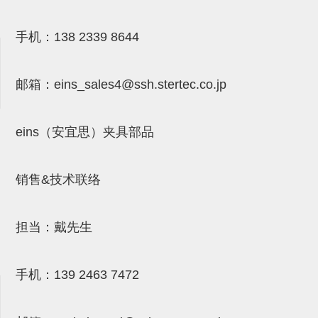
气剪备用刀片
NTH系列，NKH系列
手机：
138 2339 8644
钢管系列SUS钢管
邮箱：
eins_sales4@ssh.stertec.co.jp
钢管端盖，钢管切割器，夹持器
连接块/支架
eins（安宜思）夹具部品
基础框架
吸着框架
销售&技术联络
夹取模组
限位模组
担当：戴先生
立体框架铝型材
手机：
139 2463 7472
铝材端盖
连接块组件