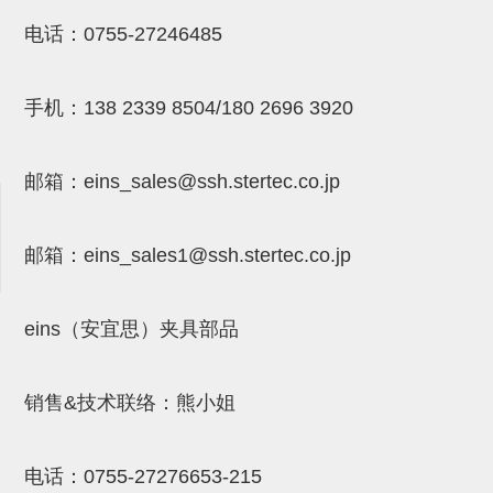
NW系列 (34)
微型气剪本体 (3)
NT系列 (13)
NB系列 (6)
气剪备用刀片 (29)
微型气剪备用刀片
电话：
0755-27246485
微型气剪备用刀片 (32)
剪刀安装部品 (3)
NS系列，NR系列，增压单元 (8)
水口剪刀单元，时间控制器 (2)
NTH系列，NKH系列 (5)
微型气剪用配件
手机：
138 2339 8504/180 2696 3920
微型气剪本体
剪刀安装部品
邮箱：
eins_sales@ssh.stertec.co.jp
NW快速交换部品
NT系列
邮箱：
eins_sales
1@ssh.stertec.co.jp
NS系列，NR系列，增压单元
气剪固定架，安装支架
eins（安宜思）夹具部品
NB系列
销售&技术联络：熊小姐
水口剪刀单元，时间控制器
气剪用备件
电话：
0755-27276653-215