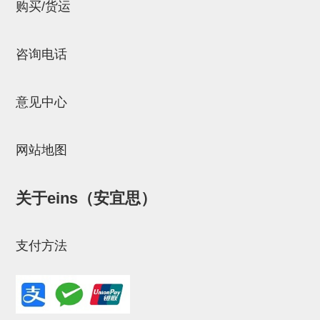
立体框架SUS方钢・方钢端盖・
购买/货运
连接金具
咨询电话
标准夹具
汇流板
意见中心
接头
垫圈・气管接头・微型接头
网站地图
气管・衬套
关于eins（安宜思）
气管剪刀・扎带・固定座
调节器・按键阀・手动按键
支付方法
调速阀
电磁阀接头
微型调节减压阀