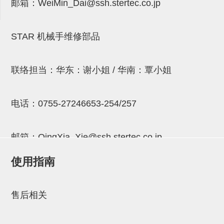
邮箱：
WeiMin_Dai@ssh.stertec.co.jp
连接块
支架
STAR 机械手维修部品
连接板
垫块・垫片
联络担当：华东：谢小姐 / 华南：覃小姐
螺母
电话：
0755-27246653-254/257
安装板・导轨・连接块・垫块・
连接板
邮箱：
QingXia_Xie@ssh.stertec.co.jp
基础框架模组
使用指南
吸着模组
邮箱：
Chuyin_Qin@ssh.stertec.co.jp
夹取模组
售后相关
限位模组