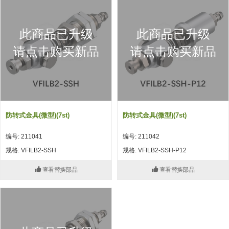
吸着模组 (7)
微型气缸
微型调节减压阀 (4)
夹取模组 (24)
矩形气缸
STAR传感器 (0)
此商品已升级
此商品已升级
限位模组 (4)
微型气缸用配件
限位开关 (2)
请点击购买新品
请点击购买新品
立体框架SUS方钢・方钢端盖・
矩形气缸用配件
微型开关・限位开关 (6)
连接金具 (15)
水口夹具
L型安装版(限位开关用) (4)
机能夹具
自动开关(有接点・无接点) (1)
防转式金具(微型)(7st)
防转式金具(微型)(7st)
缓冲材料
光电传感器 (2)
编号: 211041
编号: 211042
吸盘(嵌入式)
光电区域传感器 (1)
规格: VFILB2-SSH
规格: VFILB2-SSH-P12
吸盘(螺丝固定式)
光纤 (2)
查看替换部品
查看替换部品
吸盘(自由式&十字&蛇纹)
光放大器 (4)
吸盘(TR&TRN)
水口夹具确认用 (1)
吸盘(附海绵)
AND基板 (4)