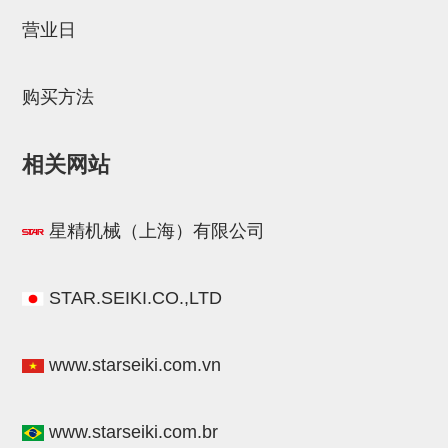
STAR传感器
营业日
限位开关
购买方法
微型开关・限位开关
L型安装版(限位开关用)
相关网站
自动开关(有接点・无接点)
光电传感器
星精机械（上海）有限公司
光电区域传感器
光纤
STAR.SEIKI.CO.,LTD
光放大器
www.starseiki.com.vn
水口夹具确认用
AND基板
www.starseiki.com.br