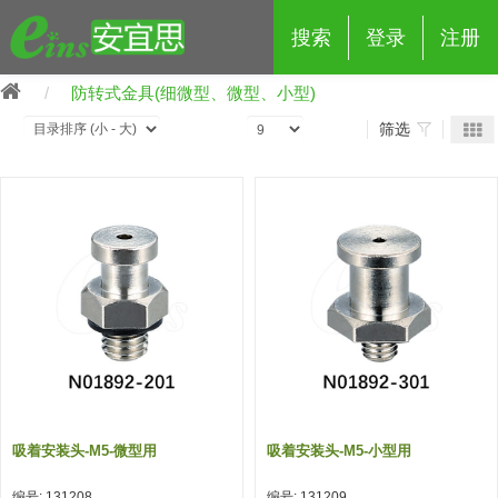
搜索
登录
注册
防转式金具(细微型、微型、小型)
筛选
eins夹具治具配件
夹具交换 (210)
吸着 (519)
框架・模组 (427)
轻量化·树脂部品 (18)
夹具交换
抓取 (264)
剪切 (171)
配管部品・传感器 (188)
自动化 (2)
手动夹具交换 (15)
手动夹具交换
自动交换系统 (14)
手动型快速交换用夹具 (15)
自动交换系统
自动夹具交换(注塑机机械手用)
自动交换系统 (14)
自动夹具交换(注塑机机械手用)
吸着安装头-M5-微型用
吸着安装头-M5-小型用
(139)
自动型快速交换用夹具 (59)
自动型快速交换用夹具-配件 (80)
自动夹具交换(多关节机器人用)
自动夹具交换(多关节机器人用)
编号: 131208
编号: 131209