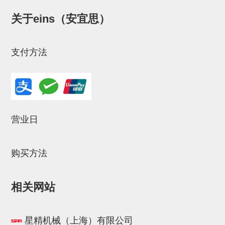
NW系列 (34)
微型气剪本体 (3)
NT系列 (13)
NB系列 (6)
气剪备用刀片 (29)
微型气剪备用刀片
关于eins（安宜思）
微型气剪备用刀片 (32)
剪刀安装部品 (3)
NS系列，NR系列，增压单元 (8)
水口剪刀单元，时间控制器 (2)
NTH系列，NKH系列 (5)
微型气剪用配件
微型气剪本体
支付方法
剪刀安装部品
NW快速交换部品
NT系列
营业日
NS系列，NR系列，增压单元
气剪固定架，安装支架
购买方法
NB系列
相关网站
水口剪刀单元，时间控制器
气剪用备件
星精机械（上海）有限公司