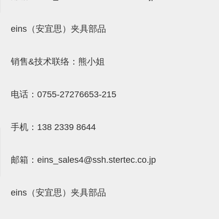
吸着模组 (7)
微型气缸
微型调节减压阀 (4)
夹取模组 (24)
矩形气缸
STAR传感器 (0)
eins（安宜思）夹具部品
限位模组 (4)
微型气缸用配件
限位开关 (2)
立体框架SUS方钢・方钢端盖・
矩形气缸用配件
微型开关・限位开关 (6)
销售&技术联络：熊小姐
连接金具 (15)
水口夹具
L型安装版(限位开关用) (4)
电话：
0755-27276653-215
机能夹具
自动开关(有接点・无接点) (1)
缓冲材料
光电传感器 (2)
手机：
138 2339 8644
吸盘(嵌入式)
光电区域传感器 (1)
吸盘(螺丝固定式)
光纤 (2)
邮箱：
eins_sales4@ssh.stertec.co.jp
吸盘(自由式&十字&蛇纹)
光放大器 (4)
吸盘(TR&TRN)
水口夹具确认用 (1)
eins（安宜思）夹具部品
吸盘(附海绵)
AND基板 (4)