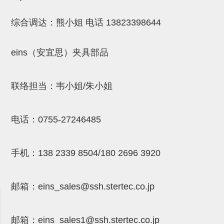
(26)
钢管端盖，钢管切割器，夹持器
立体框架铝型材 (9)
标准夹具
综合调达：熊小姐 电话
13823398644
防转式金具(连接用、角度调整、
(14)
铝材端盖 (3)
标准夹具 (7)
配管部品・传感器
大型) (13)
连接块/支架 (160)
连接块组件 (5)
配管部品・传感器 (154)
其它商品 (20)
配管部品・传感器
eins（安宜思）夹具部品
固定式/微型气缸用/调整器(其他)
基础框架 (47)
连接块 (16)
汇流板 (8)
其它商品
联络担当：韦小姐/朱小姐
(16)
吸着框架 (8)
支架 (3)
接头 (49)
螺丝・螺母・垫片 (12)
轻量化·树脂部品
夹取模组 (28)
连接板 (14)
垫圈・气管接头・微型接头 (12)
其它非目录商品 (8)
轻量化·树脂部品(微型气缸) (2)
手动型快速交换用夹具
电话：
0755-27246485
限位模组 (8)
垫块・垫片 (2)
气管・衬套 (24)
轻量化·树脂部品(吸着金具小型)
自动交换系统
(8)
螺母 (10)
气管剪刀・扎带・固定座 (9)
自动型快速交换用夹具
手机：
138 2339 8504/180 2696 3920
轻量化·树脂部品(汇流板) (4)
安装板・导轨・连接块・垫块・连
调节器・按键阀・手动按键 (6)
自动型快速交换用夹具-配件
接板 (4)
轻量化·树脂部品(钢管连接器) (4)
邮箱：
eins_sales@ssh.stertec.co.jp
调速阀 (5)
自动型快速交换用夹具(多关节机
基础框架模组 (18)
器人用)
电磁阀接头 (6)
邮箱：
eins_sales
1@ssh.stertec.co.jp