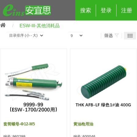
搜索
登录
注册
ESW-III-其他消耗品
筛选
eins夹具治具配件
夹具交换 (210)
吸着 (519)
框架・模组 (427)
轻量化·树脂部品 (18)
夹具交换
抓取 (264)
剪切 (171)
配管部品・传感器 (188)
自动化 (2)
手动夹具交换 (15)
手动夹具交换
自动交换系统 (14)
手动型快速交换用夹具 (15)
自动交换系统
自动夹具交换(注塑机机械手用)
自动交换系统 (14)
自动夹具交换(注塑机机械手用)
套筒螺母-Φ12-M5
黄油枪用油
(139)
自动型快速交换用夹具 (59)
自动型快速交换用夹具-配件 (80)
自动夹具交换(多关节机器人用)
自动夹具交换(多关节机器人用)
编号: 960299
编号: 600046