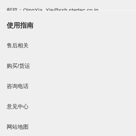
吸着金具(小型)
邮箱：
QingXia_Xie@ssh.stertec.co.jp
吸着金具(大型)
使用指南
吸着金具(附保持机能)
邮箱：
Chuyin_Qin@ssh.stertec.co.jp
防转式金具(细微型、微型、小型)
售后相关
防转式金具(连接用、角度调整、
大型)
购买/货运
固定式/微型气缸用/调整器(其他)
吸盘套吸盘
咨询电话
真空发生器、过滤器、确认阀
意见中心
HNW系列
气剪
网站地图
HNW系列 (18)
微型气剪用配件 (6)
NW快速交换部品 (2)
气剪固定架，安装支架 (5)
气剪用备件 (0)
NW系列