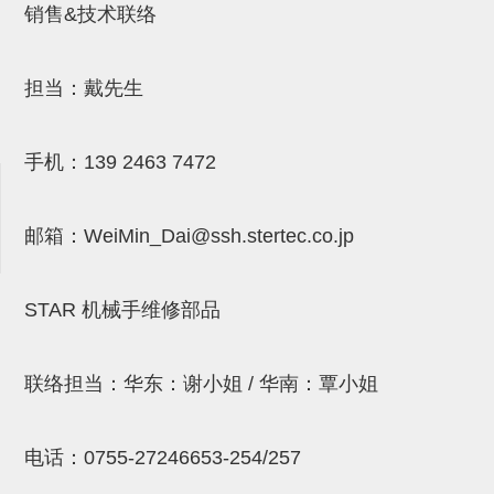
销售&技术联络
吸盘(附EP海绵)
电源通信10单元 (4)
吸盘用配件(EP海绵、静电消除
担当：戴先生
片)
特殊吸盘(薄钢板可用)
手机：
139 2463 7472
带金具吸盘(扁平真空式)
邮箱：
WeiMin_Dai@ssh.stertec.co.jp
带金具吸盘(长圆式)
带金具吸盘(波纹管式1.5段)
STAR 机械手维修部品
带金具吸盘(波纹管式2.5段)
吸盘(薄钢板用)
联络担当：华东：谢小姐 / 华南：覃小姐
交换用吸盘
吸着金具(细微型、微型)
电话：
0755-27246653-254/257