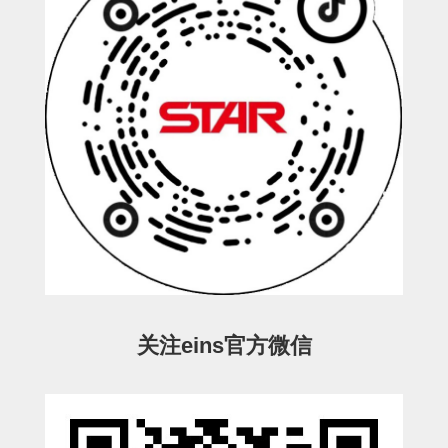
连接块
支架
连接板
垫块・垫片
螺母
安装板・导轨・连接块・垫块・
连接板
基础框架模组
吸着模组
关注eins官方微信
夹取模组
限位模组