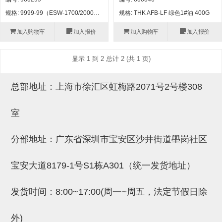
自动型快速交换用夹具(多关节机
抓取
规格: 9999-99（ESW-1700/2000用）
规格: THK AFB-LF 绿色1#油 400G
(41)
器人用) (34)
微型·矩形·管型气缸 (55)
气缸配件 (55)
机能夹具 (143)
微型·矩形·管型气缸
加入购物车
加入报价
加入购物车
加入报价
微型气缸 (33)
矩形气缸 (19)
气缸配件
微型气缸用配件 (45)
矩形气缸用配件 (8)
机能夹具
显示 1 到 2 总计 2 (共 1 页)
水口夹具 (83)
机能夹具 (53)
缓冲材料 (7)
吸着
总部地址：上海市徐汇区虹梅路2071号2号楼308
吸盘 (356)
吸着金具 (120)
其他真空配件 (42)
吸盘
室
吸盘(嵌入式) (52)
吸盘(TR&TRN) (63)
吸盘用配件(EP海绵、静电消除片)
带金具吸盘(长圆式) (16)
吸盘(薄钢板用) (7)
吸着金具
(12)
吸盘(螺丝固定式) (6)
吸盘(附海绵) (10)
带金具吸盘(波纹管式1.5段) (19)
交换用吸盘 (85)
吸着金具(细微型、微型) (30)
其他真空配件
分部地址：广东省深圳市宝安区沙井街道壆岗社区
特殊吸盘(薄钢板可用) (8)
吸盘(自由式&十字&蛇纹) (17)
吸盘(附EP海绵) (6)
带金具吸盘(波纹管式2.5段) (20)
吸着金具(小型) (25)
吸盘套吸盘 (18)
剪切
宝安大道8179-1号S1栋A301（统一发货地址）
带金具吸盘(扁平真空式) (30)
吸着金具(大型) (8)
真空发生器、过滤器、确认阀 (14)
气剪 (171)
框架・模组
发货时间：8:00~17:00(周一~周五，法定节假日除
吸着金具(附保持机能) (2)
钢管系列 (265)
型材系列・立体框架SUS (143)
标准夹具 (7)
钢管系列
防转式金具(细微型、微型、小型)
钢管系列SUS钢管 (0)
型材系列・立体框架SUS
外)