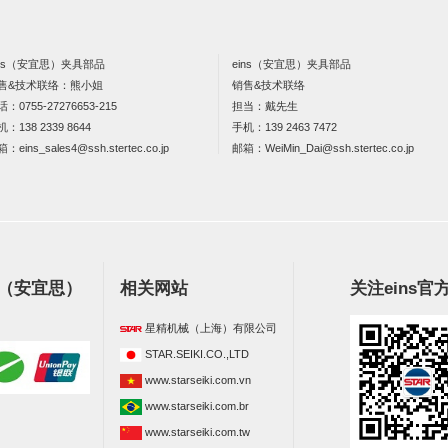
ins（安宜思）夹具部品
eins（安宜思）夹具部品
售&技术联络：熊小姐
销售&技术联络
话：
0755-27276653-215
担当：戴先生
机：
138 2339 8644
手机：
139 2463 7472
箱：
eins_sales4@ssh.stertec.co.jp
邮箱：
WeiMin_Dai@ssh.stertec.co.jp
s（安宜思）
相关网站
关注eins官
星精机械（上海）有限公司
STAR.SEIKI.CO.,LTD
www.starseiki.com.vn
www.starseiki.com.br
www.starseiki.com.tw