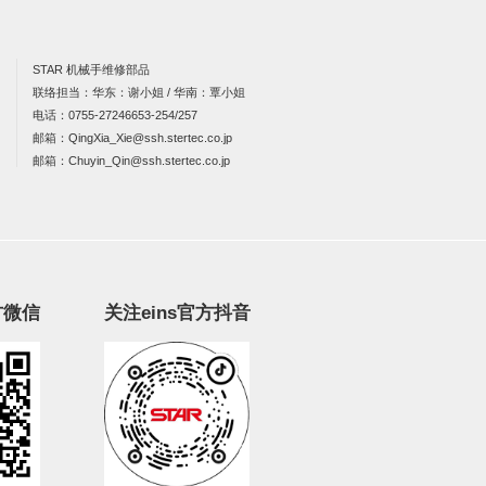
STAR 机械手维修部品
联络担当：华东：谢小姐 / 华南：覃小姐
电话：
0755-27246653-254/257
邮箱：
QingXia_Xie@ssh.stertec.co.jp
邮箱：
Chuyin_Qin@ssh.stertec.co.jp
方微信
关注eins官方抖音