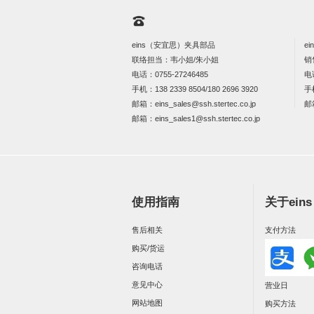
eins（安宜思）夹具部品
e
联络担当：韦小姐/朱小姐
销
电话：
0755-27246485
电
手机：
138 2339 8504/180 2696 3920
手
邮箱：
eins_sales@ssh.stertec.co.jp
邮
邮箱：
eins_sales
1@ssh.stertec.co.jp
使用指南
关于ein
售后相关
支付方法
购买/货运
咨询电话
意见中心
营业日
网站地图
购买方法