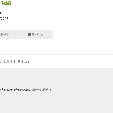
传感器
15
T16PR
入购物车
加入报价
到 1 总计 1 (共 1 页)
8179-1号S1栋A301（统一发货地址）