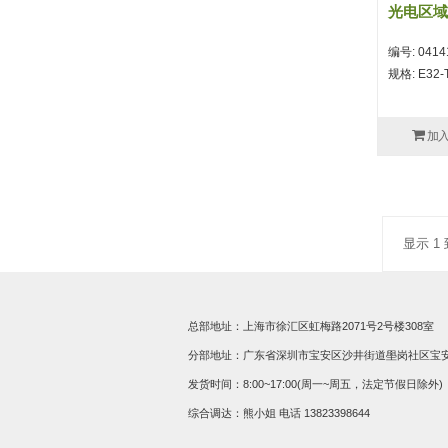
光电区域
编号: 0414
规格: E32-
加
显示 1 
总部地址：上海市徐汇区虹梅路2071号2号楼308室
分部地址：广东省深圳市宝安区沙井街道壆岗社区宝安大道
发货时间：8:00~17:00(周一~周五，法定节假日除外)
综合调达：熊小姐 电话
13823398644