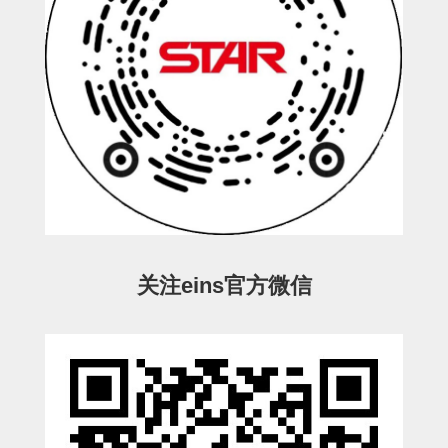
立体框架SUS方钢・方钢端盖・
连接金具
标准夹具
汇流板
接头
垫圈・气管接头・微型接头
气管・衬套
气管剪刀・扎带・固定座
关注eins官方微信
调节器・按键阀・手动按键
调速阀
电磁阀接头
微型调节减压阀