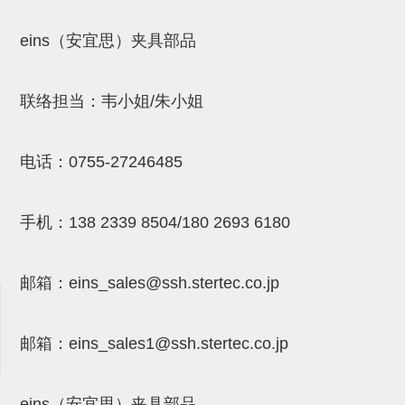
吸着模组 (7)
微型气缸
微型调节减压阀 (4)
夹取模组 (24)
矩形气缸
STAR传感器 (0)
eins（安宜思）夹具部品
限位模组 (4)
微型气缸用配件
限位开关 (2)
联络担当：韦小姐/朱小姐
立体框架SUS方钢・方钢端盖・
矩形气缸用配件
微型开关・限位开关 (6)
连接金具 (15)
水口夹具
L型安装版(限位开关用) (4)
电话：
0755-27246485
机能夹具
自动开关(有接点・无接点) (1)
缓冲材料
光电传感器 (2)
手机：
138 2339 8504/180 2693 6180
吸盘(嵌入式)
光电区域传感器 (1)
邮箱：
eins_sales@ssh.stertec.co.jp
吸盘(螺丝固定式)
光纤 (2)
吸盘(自由式&十字&蛇纹)
光放大器 (4)
邮箱：
eins_sales
1@ssh.stertec.co.jp
吸盘(TR&TRN)
水口夹具确认用 (1)
吸盘(附海绵)
AND基板 (4)
eins（安宜思）夹具部品