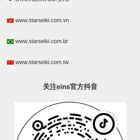
连接块
支架
www.starseiki.com.vn
连接板
www.starseiki.com.br
垫块・垫片
螺母
www.starseiki.com.tw
安装板・导轨・连接块・垫块・
连接板
关注eins官方抖音
基础框架模组
吸着模组
夹取模组
限位模组