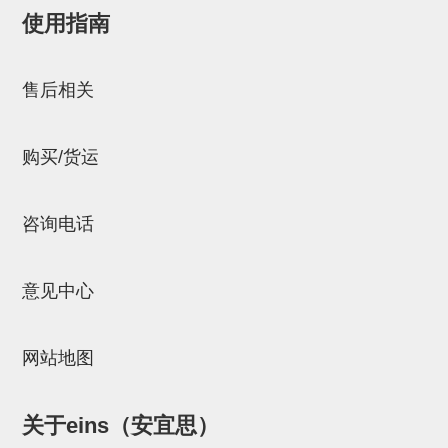
使用指南
NW系列 (34)
微型气剪本体 (3)
NT系列 (13)
NB系列 (6)
气剪备用刀片 (29)
微型气剪备用刀片
邮箱：
Chuyin_Qin@ssh.stertec.co.jp
微型气剪备用刀片 (32)
剪刀安装部品 (3)
NS系列，NR系列，增压单元 (8)
水口剪刀单元，时间控制器 (2)
NTH系列，NKH系列 (5)
微型气剪用配件
售后相关
微型气剪本体
剪刀安装部品
购买/货运
NW快速交换部品
NT系列
咨询电话
NS系列，NR系列，增压单元
意见中心
气剪固定架，安装支架
NB系列
网站地图
水口剪刀单元，时间控制器
气剪用备件
关于eins（安宜思）