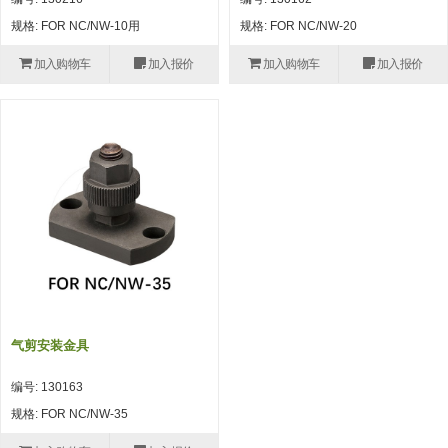
自动型快速交换用夹具(多关节机
抓取
规格: FOR NC/NW-10用
规格: FOR NC/NW-20
(41)
器人用) (34)
微型·矩形·管型气缸 (55)
气缸配件 (55)
机能夹具 (143)
微型·矩形·管型气缸
加入购物车
加入报价
加入购物车
加入报价
微型气缸 (33)
矩形气缸 (19)
气缸配件
微型气缸用配件 (45)
矩形气缸用配件 (8)
机能夹具
水口夹具 (83)
机能夹具 (53)
缓冲材料 (7)
吸着
吸盘 (356)
吸着金具 (120)
其他真空配件 (42)
吸盘
吸盘(嵌入式) (52)
吸盘(TR&TRN) (63)
吸盘用配件(EP海绵、静电消除片)
带金具吸盘(长圆式) (16)
吸盘(薄钢板用) (7)
吸着金具
(12)
吸盘(螺丝固定式) (6)
吸盘(附海绵) (10)
带金具吸盘(波纹管式1.5段) (19)
交换用吸盘 (85)
吸着金具(细微型、微型) (30)
其他真空配件
特殊吸盘(薄钢板可用) (8)
吸盘(自由式&十字&蛇纹) (17)
吸盘(附EP海绵) (6)
带金具吸盘(波纹管式2.5段) (20)
吸着金具(小型) (25)
吸盘套吸盘 (18)
剪切
气剪安装金具
带金具吸盘(扁平真空式) (30)
吸着金具(大型) (8)
真空发生器、过滤器、确认阀 (14)
气剪 (171)
框架・模组
编号: 130163
吸着金具(附保持机能) (2)
钢管系列 (265)
型材系列・立体框架SUS (143)
标准夹具 (7)
钢管系列
规格: FOR NC/NW-35
防转式金具(细微型、微型、小型)
钢管系列SUS钢管 (0)
型材系列・立体框架SUS