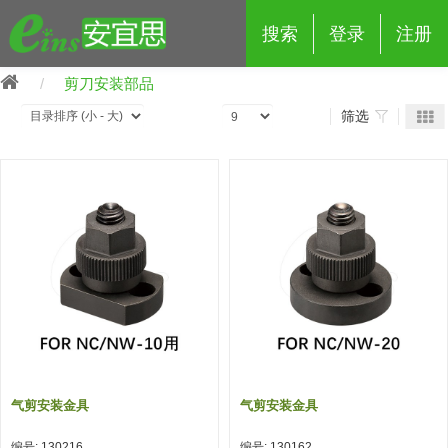
搜索
登录
注册
剪刀安装部品
筛选
eins夹具治具配件
夹具交换 (210)
吸着 (519)
框架・模组 (427)
轻量化·树脂部品 (18)
夹具交换
抓取 (264)
剪切 (171)
配管部品・传感器 (188)
自动化 (2)
手动夹具交换 (15)
手动夹具交换
自动交换系统 (14)
手动型快速交换用夹具 (15)
自动交换系统
自动夹具交换(注塑机机械手用)
自动交换系统 (14)
自动夹具交换(注塑机机械手用)
气剪安装金具
气剪安装金具
(139)
自动型快速交换用夹具 (59)
自动型快速交换用夹具-配件 (80)
自动夹具交换(多关节机器人用)
自动夹具交换(多关节机器人用)
编号: 130216
编号: 130162