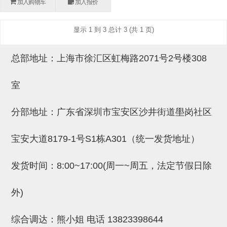
加入购物车
加入报价
(26)
钢管端盖，钢管切割器，夹持器
立体框架铝型材 (9)
标准夹具
防转式金具(连接用、角度调整、
(14)
显示 1 到 3 总计 3 (共 1 页)
铝材端盖 (3)
标准夹具 (7)
配管部品・传感器
大型) (13)
连接块/支架 (160)
连接块组件 (5)
配管部品・传感器 (154)
其它商品 (20)
配管部品・传感器
总部地址：上海市徐汇区虹梅路2071号2号楼308
固定式/微型气缸用/调整器(其他)
基础框架 (47)
连接块 (16)
汇流板 (8)
其它商品
室
(16)
吸着框架 (8)
支架 (3)
接头 (49)
螺丝・螺母・垫片 (12)
轻量化·树脂部品
夹取模组 (28)
连接板 (14)
垫圈・气管接头・微型接头 (12)
其它非目录商品 (8)
轻量化·树脂部品(微型气缸) (2)
手动型快速交换用夹具
分部地址：广东省深圳市宝安区沙井街道壆岗社区
限位模组 (8)
垫块・垫片 (2)
气管・衬套 (24)
轻量化·树脂部品(吸着金具小型)
自动交换系统
宝安大道8179-1号S1栋A301（统一发货地址）
(8)
螺母 (10)
气管剪刀・扎带・固定座 (9)
自动型快速交换用夹具
发货时间：8:00~17:00(周一~周五，法定节假日除
轻量化·树脂部品(汇流板) (4)
安装板・导轨・连接块・垫块・连
调节器・按键阀・手动按键 (6)
自动型快速交换用夹具-配件
接板 (4)
轻量化·树脂部品(钢管连接器) (4)
调速阀 (5)
自动型快速交换用夹具(多关节机
外)
基础框架模组 (18)
器人用)
电磁阀接头 (6)
综合调达：熊小姐 电话
13823398644