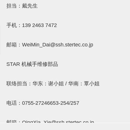
吸着金具(小型)
担当：戴先生
吸着金具(大型)
吸着金具(附保持机能)
手机：
139 2463 7472
防转式金具(细微型、微型、小型)
邮箱：
WeiMin_Dai@ssh.stertec.co.jp
防转式金具(连接用、角度调整、
大型)
STAR 机械手维修部品
固定式/微型气缸用/调整器(其他)
吸盘套吸盘
联络担当：华东：谢小姐 / 华南：覃小姐
真空发生器、过滤器、确认阀
HNW系列
电话：
0755-27246653-254/257
气剪
邮箱：
QingXia_Xie@ssh.stertec.co.jp
HNW系列 (18)
微型气剪用配件 (6)
NW快速交换部品 (2)
气剪固定架，安装支架 (5)
气剪用备件 (0)
NW系列