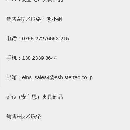
吸盘(附EP海绵)
电源通信10单元 (4)
吸盘用配件(EP海绵、静电消除
销售&技术联络：熊小姐
片)
电话：
0755-27276653-215
特殊吸盘(薄钢板可用)
带金具吸盘(扁平真空式)
手机：
138 2339 8644
带金具吸盘(长圆式)
带金具吸盘(波纹管式1.5段)
邮箱：
eins_sales4@ssh.stertec.co.jp
带金具吸盘(波纹管式2.5段)
吸盘(薄钢板用)
eins（安宜思）夹具部品
交换用吸盘
销售&技术联络
吸着金具(细微型、微型)