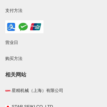
气剪备用刀片
NTH系列，NKH系列
支付方法
钢管系列SUS钢管
钢管端盖，钢管切割器，夹持器
连接块/支架
营业日
基础框架
吸着框架
购买方法
夹取模组
相关网站
限位模组
立体框架铝型材
星精机械（上海）有限公司
铝材端盖
连接块组件
STAR.SEIKI.CO.,LTD