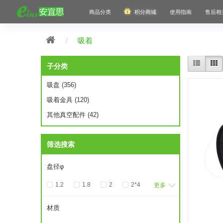
商品分类
积分商城
使用指南
售后相
吸着
子分类
吸盘 (356)
吸着金具 (120)
其他真空配件 (42)
筛选搜索
盘径φ
1.2
1.8
2
2*4
更多
3
3.5
3.5*7
4
材质
5
5*15
5.5
6