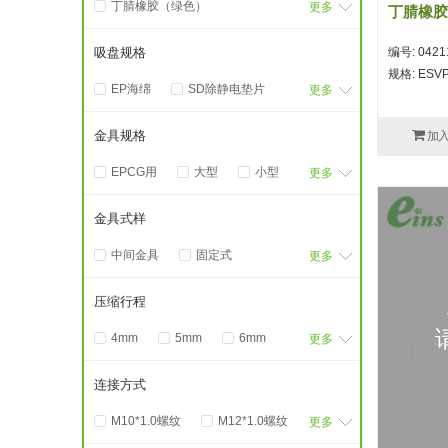
丁腈橡胶（绿色）
6*18
6.5
8
更多
丁腈橡胶
丁腈橡胶（黑色）
8*24
9.300000000000001
编号: 0421
吸盘规格
无痕橡胶（蓝色)
10
10*30
11
规格: ESVP
EP海绵
SD除静电垫片
氟（黑色）
更多
12
12.7
13
14
TR/TRN
硅胶（白色透明）
15
15*45
16
金具规格
加
中间吸盘波纹管式1.5段
硅胶（茶色）
18.5
19
20
EPCG用
大型
小型
交换用扁平式
更多
聚氨酯（乳白色）
20*60
22
24
微型
细微型
交换用波纹管式1.5段
24.7
25
25*75
金具式样
角度调整型
1/8连接用
交换用波纹管式2.5段
30
30*90
32.6
中间金具
固定式
更多
交换用长圆式
十字式
33
35
40
43
安装头
带机能保持
吸盘套吸盘样品工具箱
43.5
45
50
53
压缩行程
常规
微型气缸用
嵌入式
带金具扁平式
53.5
60
62.2
4mm
5mm
6mm
细微型气缸用
螺母
更多
带金具波纹管式1.5段
63
70
76*22
7mm
10mm
14mm
角度调整支架
调整器
带金具波纹管式2.5段
80
83
103
连接方式
20L
20mm
29.3mm
锥型垫片
防转式
带金具长圆式
118
120*60
M10*1.0螺纹
M12*1.0螺纹
30mm
40L
50mm
更多
波纹管式2.5段
特殊吸盘