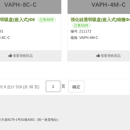
明吸盘(嵌入式)Φ8
强化硅透明吸盘(嵌入式)细微φ
已售88件
已售50件
81
编号: 211172
-8C-C
规格: VAPH-4M-C
查看替换部品
查看替换部品
页
确定
 9 总计 519 (共 58 页)
8179-1号S1栋A301（统一发货地址）