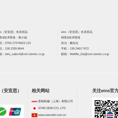
ins（安宜思）夹具部品
eins（安宜思）夹具部品
售&技术联络：熊小姐
销售&技术联络
话：
0755-27276653-215
担当：戴先生
机：
138 2339 8644
手机：
139 2463 7472
箱：
eins_sales4@ssh.stertec.co.jp
邮箱：
WeiMin_Dai@ssh.stertec.co.jp
s（安宜思）
相关网站
关注eins官
星精机械（上海）有限公司
STAR.SEIKI.CO.,LTD
www.starseiki.com.vn