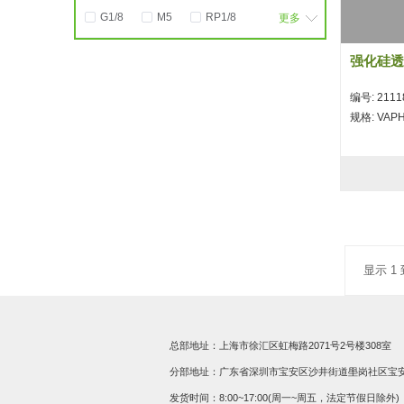
G1/8
M5
RP1/8
更多
金属真空发生器
4
6
8
10
强化硅透
编号: 2111
规格: VAPH
显示 1 到
总部地址：上海市徐汇区虹梅路2071号2号楼308室
分部地址：广东省深圳市宝安区沙井街道壆岗社区宝安大道
发货时间：8:00~17:00(周一~周五，法定节假日除外)