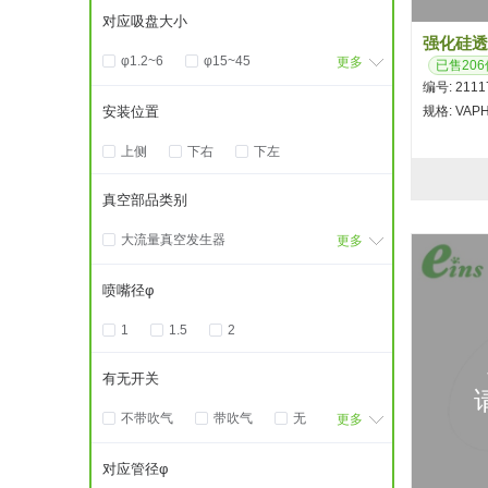
M17*1.0螺纹
M22*1.5螺纹
92mm
100mm
真空夹持器
对应吸盘大小
M3
M3螺纹
M4
真空夹持器海绵
硅胶海绵
强化硅透
φ1.2~6
φ15~45
M5
M6*0.75螺纹
更多
已售206
自由式
薄钢板用
编号: 2111
φ24~43
φ24~70
PT1/8
φ12圆杆
蛇纹式
蛇纹式附海绵
安装位置
规格: VAPH
φ33~63
φ4~14
φ20圆杆
φ20连接块
螺丝固定式
金具塞
上侧
下右
下左
φ4~45
15/20
30/40
φ8圆杆
2-M5
附EP海绵
附海绵
真空部品类别
大流量真空发生器
更多
大流量真空发生器组件A
喷嘴径φ
树脂真空发生器
1
1.5
2
树脂真空发生器安装板
消声器A
消声器B
有无开关
真空发生单元
确认阀
不带吹气
带吹气
无
更多
细微传感器
有
细微传感器连接线
对应管径φ
细微控制单元
过滤阀