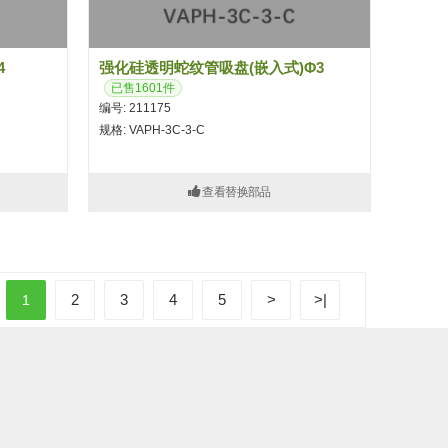
4
强化硅透明蛇纹管吸盘(嵌入式)Φ3
已售1601件
编号: 211175
规格: VAPH-3C-3-C
查看替换部品
2
3
4
5
>
>|
1