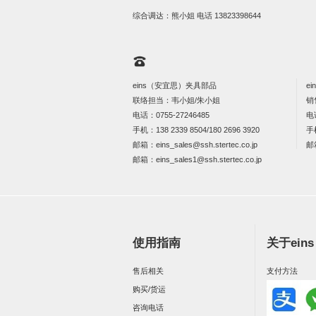
综合调达：熊小姐 电话
13823398644
eins（安宜思）夹具部品
e
联络担当：韦小姐/朱小姐
销
电话：
0755-27246485
电
手机：
138 2339 8504/180 2696 3920
手
邮箱：
eins_sales@ssh.stertec.co.jp
邮
邮箱：
eins_sales
1@ssh.stertec.co.jp
使用指南
关于ein
售后相关
支付方法
购买/货运
咨询电话