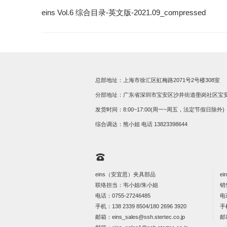
eins Vol.6 综合目录-英文版-2021.09_compressed
总部地址：上海市徐汇区虹梅路2071号2号楼308室
分部地址：广东省深圳市宝安区沙井街道壆岗社区宝安大道
发货时间：8:00~17:00(周一~周五，法定节假日除外)
综合调达：熊小姐 电话
13823398644
eins（安宜思）夹具部品
e
联络担当：韦小姐/朱小姐
销
电话：
0755-27246485
电
手机：
138 2339 8504/180 2696 3920
手
邮箱：
eins_sales@ssh.stertec.co.jp
邮