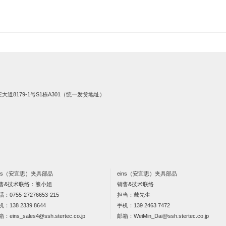
8179-1号S1栋A301（统一发货地址）
ins（安宜思）夹具部品
eins（安宜思）夹具部品
售&技术联络：熊小姐
销售&技术联络
话：
0755-27276653-215
担当：戴先生
机：
138 2339 8644
手机：
139 2463 7472
箱：
eins_sales4@ssh.stertec.co.jp
邮箱：
WeiMin_Dai@ssh.stertec.co.jp