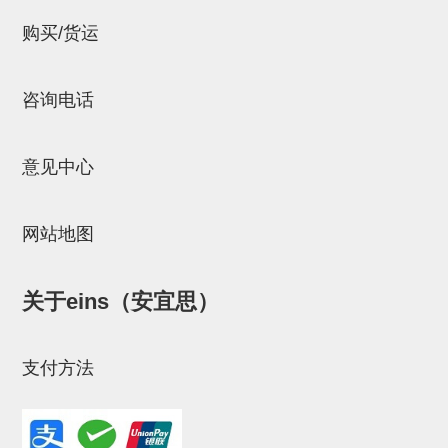
吸着金具(小型)
购买/货运
吸着金具(大型)
吸着金具(附保持机能)
咨询电话
防转式金具(细微型、微型、小型)
防转式金具(连接用、角度调整、
意见中心
大型)
网站地图
固定式/微型气缸用/调整器(其他)
吸盘套吸盘
关于eins（安宜思）
真空发生器、过滤器、确认阀
HNW系列
支付方法
气剪
HNW系列 (18)
微型气剪用配件 (6)
NW快速交换部品 (2)
气剪固定架，安装支架 (5)
气剪用备件 (0)
NW系列