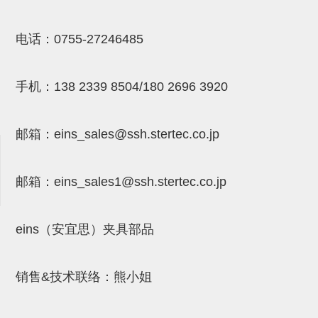
(26)
钢管端盖，钢管切割器，夹持器
立体框架铝型材 (9)
标准夹具
电话：
0755-27246485
防转式金具(连接用、角度调整、
(14)
铝材端盖 (3)
标准夹具 (7)
配管部品・传感器
大型) (13)
连接块/支架 (160)
连接块组件 (5)
配管部品・传感器 (154)
其它商品 (20)
配管部品・传感器
手机：
138 2339 8504/180 2696 3920
固定式/微型气缸用/调整器(其他)
基础框架 (47)
连接块 (16)
汇流板 (8)
其它商品
(16)
吸着框架 (8)
支架 (3)
接头 (49)
螺丝・螺母・垫片 (12)
轻量化·树脂部品
邮箱：
eins_sales@ssh.stertec.co.jp
夹取模组 (28)
连接板 (14)
垫圈・气管接头・微型接头 (12)
其它非目录商品 (8)
轻量化·树脂部品(微型气缸) (2)
手动型快速交换用夹具
限位模组 (8)
邮箱：
eins_sales
1@ssh.stertec.co.jp
垫块・垫片 (2)
气管・衬套 (24)
轻量化·树脂部品(吸着金具小型)
自动交换系统
(8)
螺母 (10)
气管剪刀・扎带・固定座 (9)
自动型快速交换用夹具
eins（安宜思）夹具部品
轻量化·树脂部品(汇流板) (4)
安装板・导轨・连接块・垫块・连
调节器・按键阀・手动按键 (6)
自动型快速交换用夹具-配件
接板 (4)
轻量化·树脂部品(钢管连接器) (4)
调速阀 (5)
自动型快速交换用夹具(多关节机
销售&技术联络：熊小姐
基础框架模组 (18)
器人用)
电磁阀接头 (6)