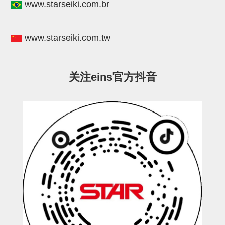
气剪备用刀片
www.starseiki.com.br
NTH系列，NKH系列
www.starseiki.com.tw
钢管系列SUS钢管
钢管端盖，钢管切割器，夹持器
关注eins官方抖音
连接块/支架
基础框架
吸着框架
夹取模组
限位模组
立体框架铝型材
铝材端盖
连接块组件