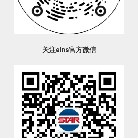
连接块
支架
连接板
垫块・垫片
关注eins官方微信
螺母
安装板・导轨・连接块・垫块・
连接板
基础框架模组
吸着模组
夹取模组
限位模组