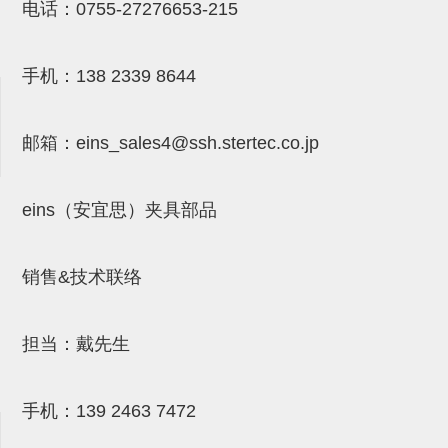
吸着模组 (7)
微型气缸
微型调节减压阀 (4)
电话：
0755-27276653-215
夹取模组 (24)
矩形气缸
STAR传感器 (0)
手机：
138 2339 8644
限位模组 (4)
微型气缸用配件
限位开关 (2)
立体框架SUS方钢・方钢端盖・
矩形气缸用配件
微型开关・限位开关 (6)
邮箱：
eins_sales4@ssh.stertec.co.jp
连接金具 (15)
水口夹具
L型安装版(限位开关用) (4)
机能夹具
自动开关(有接点・无接点) (1)
eins（安宜思）夹具部品
缓冲材料
光电传感器 (2)
吸盘(嵌入式)
光电区域传感器 (1)
销售&技术联络
吸盘(螺丝固定式)
光纤 (2)
担当：戴先生
吸盘(自由式&十字&蛇纹)
光放大器 (4)
吸盘(TR&TRN)
水口夹具确认用 (1)
手机：
139 2463 7472
吸盘(附海绵)
AND基板 (4)