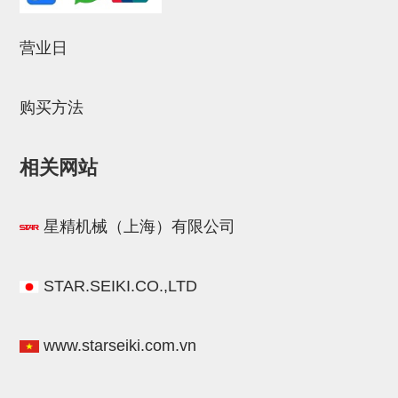
NW系列 (34)
微型气剪本体 (3)
NT系列 (13)
NB系列 (6)
气剪备用刀片 (29)
微型气剪备用刀片
营业日
微型气剪备用刀片 (32)
剪刀安装部品 (3)
NS系列，NR系列，增压单元 (8)
水口剪刀单元，时间控制器 (2)
NTH系列，NKH系列 (5)
微型气剪用配件
微型气剪本体
购买方法
剪刀安装部品
NW快速交换部品
相关网站
NT系列
星精机械（上海）有限公司
NS系列，NR系列，增压单元
气剪固定架，安装支架
STAR.SEIKI.CO.,LTD
NB系列
水口剪刀单元，时间控制器
www.starseiki.com.vn
气剪用备件