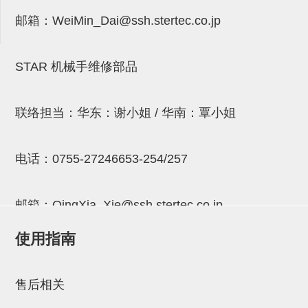
吸盘(附EP海绵)
电源通信10单元 (4)
邮箱：
WeiMin_Dai@ssh.stertec.co.jp
吸盘用配件(EP海绵、静电消除
STAR 机械手维修部品
片)
特殊吸盘(薄钢板可用)
联络担当：华东：谢小姐 / 华南：覃小姐
带金具吸盘(扁平真空式)
带金具吸盘(长圆式)
电话：
0755-27246653-254/257
带金具吸盘(波纹管式1.5段)
带金具吸盘(波纹管式2.5段)
邮箱：
QingXia_Xie@ssh.stertec.co.jp
吸盘(薄钢板用)
使用指南
邮箱：
Chuyin_Qin@ssh.stertec.co.jp
交换用吸盘
吸着金具(细微型、微型)
售后相关