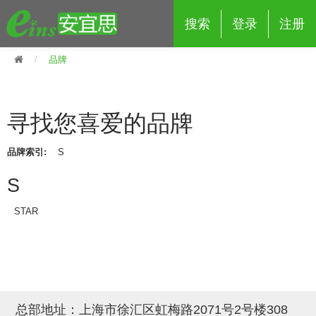
搜索
登录
注册
品牌
寻找您喜爱的品牌
eins夹具治具配件
品牌索引:
S
夹具交换 (210)
吸着 (519)
框架・模组 (427)
轻量化·树脂部品 (18)
夹具交换
S
抓取 (264)
剪切 (171)
配管部品・传感器 (188)
自动化 (2)
手动夹具交换 (15)
手动夹具交换
STAR
自动交换系统 (14)
手动型快速交换用夹具 (15)
自动交换系统
自动夹具交换(注塑机机械手用)
自动交换系统 (14)
自动夹具交换(注塑机机械手用)
(139)
自动型快速交换用夹具 (59)
自动型快速交换用夹具-配件 (80)
自动夹具交换(多关节机器人用)
总部地址：上海市徐汇区虹梅路2071号2号楼308
自动夹具交换(多关节机器人用)