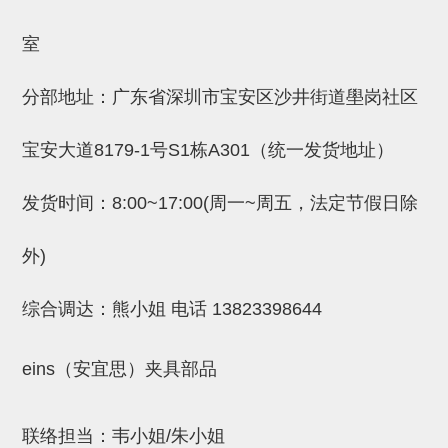
自动型快速交换用夹具(多关节机
抓取
(41)
器人用) (34)
微型·矩形·管型气缸 (55)
气缸配件 (55)
机能夹具 (143)
微型·矩形·管型气缸
室
微型气缸 (33)
矩形气缸 (19)
气缸配件
分部地址：广东省深圳市宝安区沙井街道壆岗社区
微型气缸用配件 (45)
矩形气缸用配件 (8)
机能夹具
宝安大道8179-1号S1栋A301（统一发货地址）
水口夹具 (83)
机能夹具 (53)
缓冲材料 (7)
吸着
吸盘 (356)
吸着金具 (120)
其他真空配件 (42)
吸盘
发货时间：8:00~17:00(周一~周五，法定节假日除
吸盘(嵌入式) (52)
吸盘(TR&TRN) (63)
吸盘用配件(EP海绵、静电消除片)
带金具吸盘(长圆式) (16)
吸盘(薄钢板用) (7)
吸着金具
外)
(12)
吸盘(螺丝固定式) (6)
吸盘(附海绵) (10)
带金具吸盘(波纹管式1.5段) (19)
交换用吸盘 (85)
吸着金具(细微型、微型) (30)
其他真空配件
综合调达：熊小姐 电话
13823398644
特殊吸盘(薄钢板可用) (8)
吸盘(自由式&十字&蛇纹) (17)
吸盘(附EP海绵) (6)
带金具吸盘(波纹管式2.5段) (20)
吸着金具(小型) (25)
吸盘套吸盘 (18)
剪切
带金具吸盘(扁平真空式) (30)
吸着金具(大型) (8)
真空发生器、过滤器、确认阀 (14)
气剪 (171)
框架・模组
eins（安宜思）夹具部品
吸着金具(附保持机能) (2)
钢管系列 (265)
型材系列・立体框架SUS (143)
标准夹具 (7)
钢管系列
防转式金具(细微型、微型、小型)
钢管系列SUS钢管 (0)
型材系列・立体框架SUS
联络担当：韦小姐/朱小姐