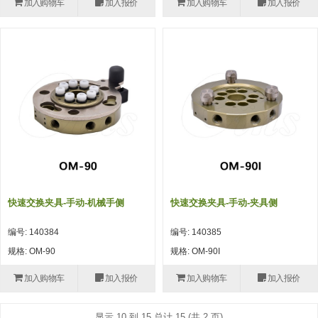
加入购物车
加入报价
加入购物车
加入报价
(26)
钢管端盖，钢管切割器，夹持器
立体框架铝型材 (9)
标准夹具
防转式金具(连接用、角度调整、
(14)
铝材端盖 (3)
标准夹具 (7)
配管部品・传感器
大型) (13)
连接块/支架 (160)
连接块组件 (5)
配管部品・传感器 (154)
其它商品 (20)
配管部品・传感器
固定式/微型气缸用/调整器(其他)
基础框架 (47)
连接块 (16)
汇流板 (8)
其它商品
(16)
吸着框架 (8)
支架 (3)
接头 (49)
螺丝・螺母・垫片 (12)
轻量化·树脂部品
夹取模组 (28)
连接板 (14)
垫圈・气管接头・微型接头 (12)
其它非目录商品 (8)
轻量化·树脂部品(微型气缸) (2)
手动型快速交换用夹具
限位模组 (8)
垫块・垫片 (2)
气管・衬套 (24)
轻量化·树脂部品(吸着金具小型)
自动交换系统
快速交换夹具-手动-机械手侧
快速交换夹具-手动-夹具侧
(8)
螺母 (10)
气管剪刀・扎带・固定座 (9)
自动型快速交换用夹具
编号: 140384
编号: 140385
轻量化·树脂部品(汇流板) (4)
安装板・导轨・连接块・垫块・连
调节器・按键阀・手动按键 (6)
自动型快速交换用夹具-配件
规格: OM-90
规格: OM-90I
接板 (4)
轻量化·树脂部品(钢管连接器) (4)
调速阀 (5)
自动型快速交换用夹具(多关节机
加入购物车
加入报价
加入购物车
加入报价
基础框架模组 (18)
器人用)
电磁阀接头 (6)
显示 10 到 15 总计 15 (共 2 页)