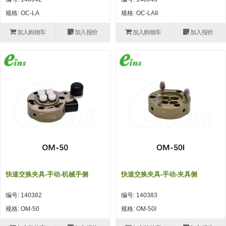
自动型快速交换用夹具(多关节机
抓取
规格: OC-LA
规格: OC-LAII
(41)
器人用) (34)
微型·矩形·管型气缸 (55)
气缸配件 (55)
机能夹具 (143)
微型·矩形·管型气缸
加入购物车
加入报价
加入购物车
加入报价
微型气缸 (33)
矩形气缸 (19)
气缸配件
微型气缸用配件 (45)
矩形气缸用配件 (8)
机能夹具
水口夹具 (83)
机能夹具 (53)
缓冲材料 (7)
吸着
吸盘 (356)
吸着金具 (120)
其他真空配件 (42)
吸盘
吸盘(嵌入式) (52)
吸盘(TR&TRN) (63)
吸盘用配件(EP海绵、静电消除片)
带金具吸盘(长圆式) (16)
吸盘(薄钢板用) (7)
吸着金具
(12)
吸盘(螺丝固定式) (6)
吸盘(附海绵) (10)
带金具吸盘(波纹管式1.5段) (19)
交换用吸盘 (85)
吸着金具(细微型、微型) (30)
其他真空配件
特殊吸盘(薄钢板可用) (8)
吸盘(自由式&十字&蛇纹) (17)
吸盘(附EP海绵) (6)
带金具吸盘(波纹管式2.5段) (20)
吸着金具(小型) (25)
吸盘套吸盘 (18)
剪切
快速交换夹具-手动-机械手侧
快速交换夹具-手动-夹具侧
带金具吸盘(扁平真空式) (30)
吸着金具(大型) (8)
真空发生器、过滤器、确认阀 (14)
气剪 (171)
框架・模组
编号: 140382
编号: 140383
吸着金具(附保持机能) (2)
钢管系列 (265)
型材系列・立体框架SUS (143)
标准夹具 (7)
钢管系列
规格: OM-50
规格: OM-50I
防转式金具(细微型、微型、小型)
钢管系列SUS钢管 (0)
型材系列・立体框架SUS