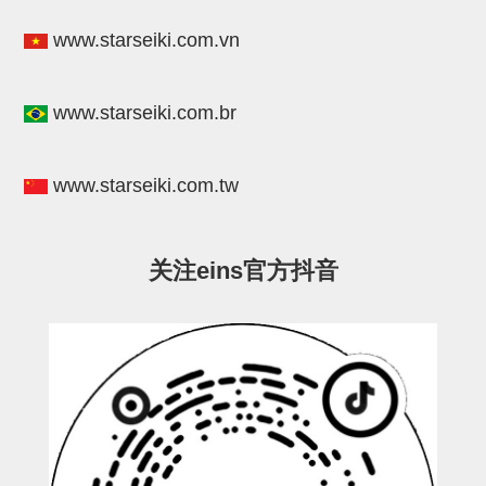
立体框架SUS方钢・方钢端盖・
www.starseiki.com.vn
连接金具
标准夹具
www.starseiki.com.br
汇流板
接头
www.starseiki.com.tw
垫圈・气管接头・微型接头
气管・衬套
关注eins官方抖音
气管剪刀・扎带・固定座
调节器・按键阀・手动按键
调速阀
电磁阀接头
微型调节减压阀