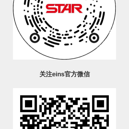
STAR传感器
限位开关
微型开关・限位开关
L型安装版(限位开关用)
自动开关(有接点・无接点)
光电传感器
关注eins官方微信
光电区域传感器
光纤
光放大器
水口夹具确认用
AND基板