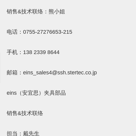
吸着金具(小型)
销售&技术联络：熊小姐
吸着金具(大型)
吸着金具(附保持机能)
电话：
0755-27276653-215
防转式金具(细微型、微型、小型)
防转式金具(连接用、角度调整、
手机：
138 2339 8644
大型)
固定式/微型气缸用/调整器(其他)
邮箱：
eins_sales4@ssh.stertec.co.jp
吸盘套吸盘
eins（安宜思）夹具部品
真空发生器、过滤器、确认阀
HNW系列
销售&技术联络
气剪
HNW系列 (18)
微型气剪用配件 (6)
NW快速交换部品 (2)
气剪固定架，安装支架 (5)
气剪用备件 (0)
NW系列
担当：戴先生