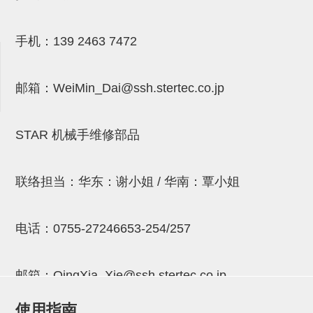
NW系列 (34)
微型气剪本体 (3)
NT系列 (13)
NB系列 (6)
气剪备用刀片 (29)
微型气剪备用刀片
手机：
139 2463 7472
微型气剪备用刀片 (32)
剪刀安装部品 (3)
NS系列，NR系列，增压单元 (8)
水口剪刀单元，时间控制器 (2)
NTH系列，NKH系列 (5)
微型气剪用配件
微型气剪本体
邮箱：
WeiMin_Dai@ssh.stertec.co.jp
剪刀安装部品
NW快速交换部品
STAR 机械手维修部品
NT系列
NS系列，NR系列，增压单元
联络担当：华东：谢小姐 / 华南：覃小姐
气剪固定架，安装支架
电话：
0755-27246653-254/257
NB系列
水口剪刀单元，时间控制器
邮箱：
QingXia_Xie@ssh.stertec.co.jp
气剪用备件
使用指南