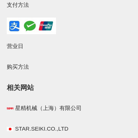
支付方法
连接块
支架
连接板
垫块・垫片
营业日
螺母
购买方法
安装板・导轨・连接块・垫块・
连接板
相关网站
基础框架模组
吸着模组
星精机械（上海）有限公司
夹取模组
限位模组
STAR.SEIKI.CO.,LTD