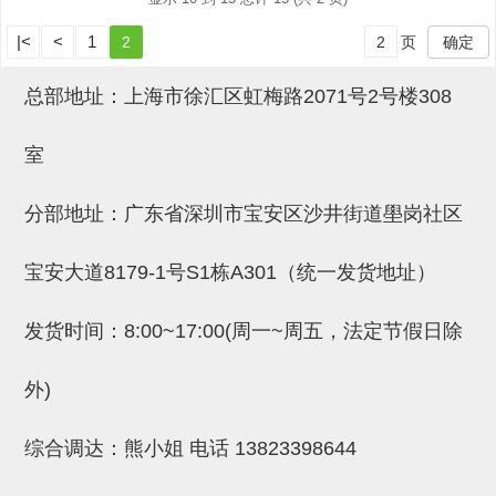
吸着模组 (7)
微型气缸
微型调节减压阀 (4)
|<
<
1
2
页
确定
夹取模组 (24)
矩形气缸
STAR传感器 (0)
限位模组 (4)
微型气缸用配件
限位开关 (2)
总部地址：上海市徐汇区虹梅路2071号2号楼308
立体框架SUS方钢・方钢端盖・
矩形气缸用配件
微型开关・限位开关 (6)
室
连接金具 (15)
水口夹具
L型安装版(限位开关用) (4)
分部地址：广东省深圳市宝安区沙井街道壆岗社区
机能夹具
自动开关(有接点・无接点) (1)
缓冲材料
光电传感器 (2)
宝安大道8179-1号S1栋A301（统一发货地址）
吸盘(嵌入式)
光电区域传感器 (1)
发货时间：8:00~17:00(周一~周五，法定节假日除
吸盘(螺丝固定式)
光纤 (2)
外)
吸盘(自由式&十字&蛇纹)
光放大器 (4)
吸盘(TR&TRN)
水口夹具确认用 (1)
综合调达：熊小姐 电话
13823398644
吸盘(附海绵)
AND基板 (4)