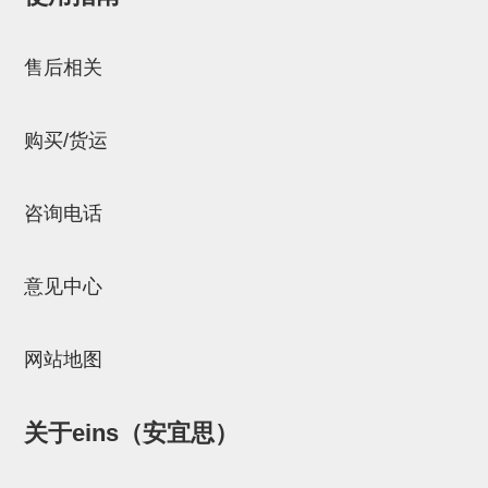
气剪备用刀片
邮箱：
Chuyin_Qin@ssh.stertec.co.jp
NTH系列，NKH系列
售后相关
钢管系列SUS钢管
钢管端盖，钢管切割器，夹持器
购买/货运
连接块/支架
咨询电话
基础框架
吸着框架
意见中心
夹取模组
限位模组
网站地图
立体框架铝型材
铝材端盖
关于eins（安宜思）
连接块组件