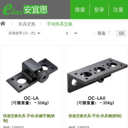
搜索
登录
注册
夹具交换
手动夹具交换
筛选
eins夹具治具配件
夹具交换 (210)
吸着 (519)
框架・模组 (427)
轻量化·树脂部品 (18)
夹具交换
抓取 (264)
剪切 (171)
配管部品・传感器 (188)
自动化 (2)
手动夹具交换 (15)
手动夹具交换
自动交换系统 (14)
手动型快速交换用夹具 (15)
自动交换系统
自动夹具交换(注塑机机械手用)
自动交换系统 (14)
自动夹具交换(注塑机机械手用)
快速交换夹具-手动-机械手侧(铁
快速交换夹具-手动-夹具侧(铁制)
(139)
自动型快速交换用夹具 (59)
自动型快速交换用夹具-配件 (80)
自动夹具交换(多关节机器人用)
制)
自动夹具交换(多关节机器人用)
编号: 140042
编号: 140043