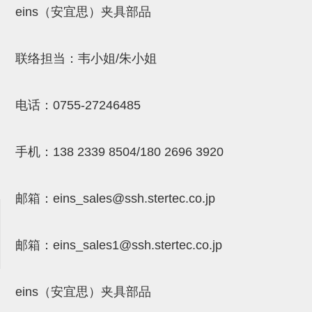
eins（安宜思）夹具部品
吸盘(附EP海绵)
电源通信10单元 (4)
吸盘用配件(EP海绵、静电消除
联络担当：韦小姐/朱小姐
片)
特殊吸盘(薄钢板可用)
电话：
0755-27246485
带金具吸盘(扁平真空式)
带金具吸盘(长圆式)
手机：
138 2339 8504/180 2696 3920
带金具吸盘(波纹管式1.5段)
邮箱：
eins_sales@ssh.stertec.co.jp
带金具吸盘(波纹管式2.5段)
吸盘(薄钢板用)
邮箱：
eins_sales
1@ssh.stertec.co.jp
交换用吸盘
吸着金具(细微型、微型)
eins（安宜思）夹具部品