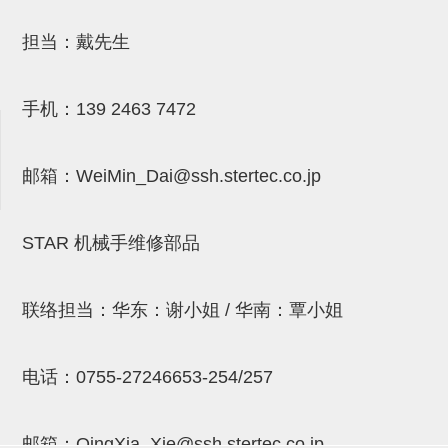
连接块
担当：戴先生
支架
连接板
手机：
139 2463 7472
垫块・垫片
邮箱：
WeiMin_Dai@ssh.stertec.co.jp
螺母
安装板・导轨・连接块・垫块・
STAR 机械手维修部品
连接板
基础框架模组
联络担当：华东：谢小姐 / 华南：覃小姐
吸着模组
夹取模组
电话：
0755-27246653-254/257
限位模组
邮箱：
QingXia_Xie@ssh.stertec.co.jp