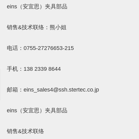
气剪备用刀片
eins（安宜思）夹具部品
NTH系列，NKH系列
钢管系列SUS钢管
销售&技术联络：熊小姐
钢管端盖，钢管切割器，夹持器
电话：
0755-27276653-215
连接块/支架
基础框架
手机：
138 2339 8644
吸着框架
夹取模组
邮箱：
eins_sales4@ssh.stertec.co.jp
限位模组
立体框架铝型材
eins（安宜思）夹具部品
铝材端盖
销售&技术联络
连接块组件