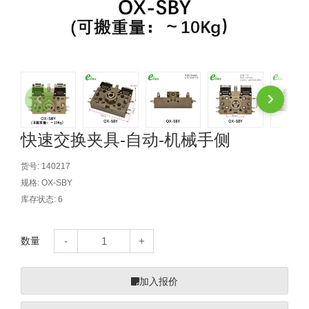
自动型快速交换用夹具(多关节机
抓取
(41)
器人用) (34)
微型·矩形·管型气缸 (55)
气缸配件 (55)
机能夹具 (143)
微型·矩形·管型气缸
微型气缸 (33)
矩形气缸 (19)
气缸配件
微型气缸用配件 (45)
矩形气缸用配件 (8)
机能夹具
水口夹具 (83)
机能夹具 (53)
缓冲材料 (7)
吸着
吸盘 (356)
吸着金具 (120)
其他真空配件 (42)
吸盘
快速交换夹具-自动-机械手侧
吸盘(嵌入式) (52)
吸盘(TR&TRN) (63)
吸盘用配件(EP海绵、静电消除片)
带金具吸盘(长圆式) (16)
吸盘(薄钢板用) (7)
吸着金具
货号:
140217
规格:
OX-SBY
(12)
吸盘(螺丝固定式) (6)
吸盘(附海绵) (10)
带金具吸盘(波纹管式1.5段) (19)
交换用吸盘 (85)
吸着金具(细微型、微型) (30)
其他真空配件
库存状态:
6
特殊吸盘(薄钢板可用) (8)
吸盘(自由式&十字&蛇纹) (17)
吸盘(附EP海绵) (6)
带金具吸盘(波纹管式2.5段) (20)
吸着金具(小型) (25)
吸盘套吸盘 (18)
剪切
数量
带金具吸盘(扁平真空式) (30)
吸着金具(大型) (8)
真空发生器、过滤器、确认阀 (14)
气剪 (171)
框架・模组
吸着金具(附保持机能) (2)
钢管系列 (265)
型材系列・立体框架SUS (143)
标准夹具 (7)
钢管系列
加入报价
防转式金具(细微型、微型、小型)
钢管系列SUS钢管 (0)
型材系列・立体框架SUS