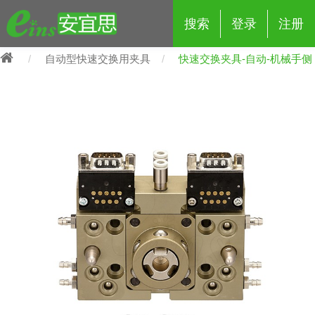
搜索
登录
注册
自动型快速交换用夹具
快速交换夹具-自动-机械手侧
eins夹具治具配件
夹具交换 (210)
吸着 (519)
框架・模组 (427)
轻量化·树脂部品 (18)
夹具交换
抓取 (264)
剪切 (171)
配管部品・传感器 (188)
自动化 (2)
手动夹具交换 (15)
手动夹具交换
自动交换系统 (14)
手动型快速交换用夹具 (15)
自动交换系统
自动夹具交换(注塑机机械手用)
自动交换系统 (14)
自动夹具交换(注塑机机械手用)
(139)
自动型快速交换用夹具 (59)
自动型快速交换用夹具-配件 (80)
自动夹具交换(多关节机器人用)
自动夹具交换(多关节机器人用)