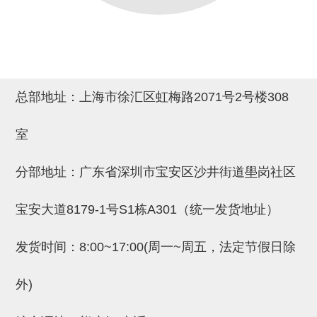
吸着金具(小型)
吸着金具(大型)
吸着金具(附保持机能)
防转式金具(细微型、微型、小型)
总部地址：上海市徐汇区虹梅路2071号2号楼308
防转式金具(连接用、角度调整、
室
大型)
固定式/微型气缸用/调整器(其他)
分部地址：广东省深圳市宝安区沙井街道壆岗社区
吸盘套吸盘
宝安大道8179-1号S1栋A301（统一发货地址）
真空发生器、过滤器、确认阀
发货时间：8:00~17:00(周一~周五，法定节假日除
HNW系列
气剪
外)
HNW系列 (18)
微型气剪用配件 (6)
NW快速交换部品 (2)
气剪固定架，安装支架 (5)
气剪用备件 (0)
NW系列