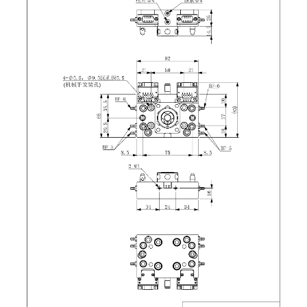
吸着模组 (7)
微型气缸
微型调节减压阀 (4)
夹取模组 (24)
矩形气缸
STAR传感器 (0)
限位模组 (4)
微型气缸用配件
限位开关 (2)
立体框架SUS方钢・方钢端盖・
矩形气缸用配件
微型开关・限位开关 (6)
连接金具 (15)
水口夹具
L型安装版(限位开关用) (4)
机能夹具
自动开关(有接点・无接点) (1)
缓冲材料
光电传感器 (2)
吸盘(嵌入式)
光电区域传感器 (1)
吸盘(螺丝固定式)
光纤 (2)
吸盘(自由式&十字&蛇纹)
光放大器 (4)
吸盘(TR&TRN)
水口夹具确认用 (1)
吸盘(附海绵)
AND基板 (4)