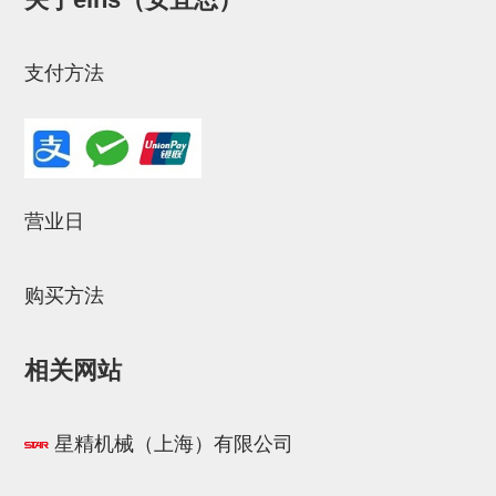
STAR传感器
限位开关
支付方法
微型开关・限位开关
L型安装版(限位开关用)
自动开关(有接点・无接点)
营业日
光电传感器
光电区域传感器
购买方法
光纤
相关网站
光放大器
水口夹具确认用
星精机械（上海）有限公司
AND基板