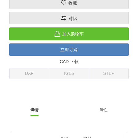
收藏
(26)
钢管端盖，钢管切割器，夹持器
立体框架铝型材 (9)
标准夹具
防转式金具(连接用、角度调整、
(14)
对比
铝材端盖 (3)
标准夹具 (7)
配管部品・传感器
大型) (13)
连接块/支架 (160)
连接块组件 (5)
配管部品・传感器 (154)
其它商品 (20)
配管部品・传感器
加入购物车
固定式/微型气缸用/调整器(其他)
基础框架 (47)
连接块 (16)
汇流板 (8)
其它商品
立即订购
(16)
吸着框架 (8)
支架 (3)
接头 (49)
螺丝・螺母・垫片 (12)
轻量化·树脂部品
CAD 下载
夹取模组 (28)
连接板 (14)
垫圈・气管接头・微型接头 (12)
其它非目录商品 (8)
轻量化·树脂部品(微型气缸) (2)
手动型快速交换用夹具
DXF
IGES
STEP
限位模组 (8)
垫块・垫片 (2)
气管・衬套 (24)
轻量化·树脂部品(吸着金具小型)
自动交换系统
(8)
螺母 (10)
气管剪刀・扎带・固定座 (9)
自动型快速交换用夹具
轻量化·树脂部品(汇流板) (4)
安装板・导轨・连接块・垫块・连
调节器・按键阀・手动按键 (6)
自动型快速交换用夹具-配件
详情
属性
接板 (4)
轻量化·树脂部品(钢管连接器) (4)
调速阀 (5)
自动型快速交换用夹具(多关节机
基础框架模组 (18)
器人用)
电磁阀接头 (6)