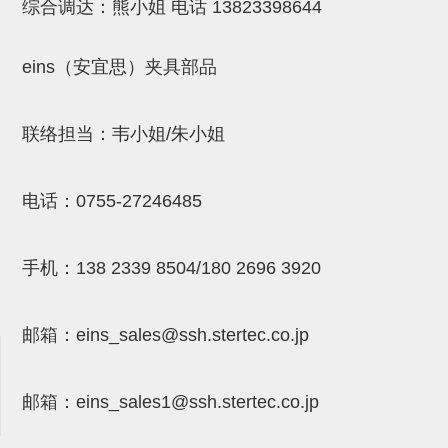
综合调达：熊小姐 电话
13823398644
NW系列 (34)
微型气剪本体 (3)
NT系列 (13)
NB系列 (6)
气剪备用刀片 (29)
微型气剪备用刀片
微型气剪备用刀片 (32)
剪刀安装部品 (3)
NS系列，NR系列，增压单元 (8)
水口剪刀单元，时间控制器 (2)
NTH系列，NKH系列 (5)
微型气剪用配件
eins（安宜思）夹具部品
微型气剪本体
联络担当：韦小姐/朱小姐
剪刀安装部品
NW快速交换部品
电话：
0755-27246485
NT系列
NS系列，NR系列，增压单元
手机：
138 2339 8504/180 2696 3920
气剪固定架，安装支架
NB系列
邮箱：
eins_sales@ssh.stertec.co.jp
水口剪刀单元，时间控制器
邮箱：
eins_sales
1@ssh.stertec.co.jp
气剪用备件