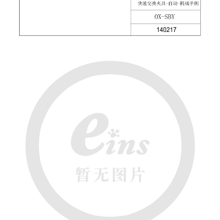
吸盘(附EP海绵)
电源通信10单元 (4)
吸盘用配件(EP海绵、静电消除
片)
特殊吸盘(薄钢板可用)
带金具吸盘(扁平真空式)
带金具吸盘(长圆式)
带金具吸盘(波纹管式1.5段)
带金具吸盘(波纹管式2.5段)
吸盘(薄钢板用)
交换用吸盘
吸着金具(细微型、微型)