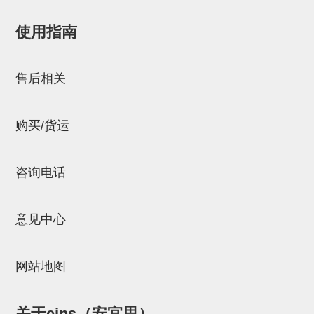
立体框架SUS方钢・方钢端盖・
连接金具
使用指南
邮箱：
Chuyin_Qin@ssh.stertec.co.jp
标准夹具
售后相关
汇流板
接头
购买/货运
垫圈・气管接头・微型接头
气管・衬套
咨询电话
气管剪刀・扎带・固定座
意见中心
调节器・按键阀・手动按键
调速阀
网站地图
电磁阀接头
微型调节减压阀
关于eins（安宜思）