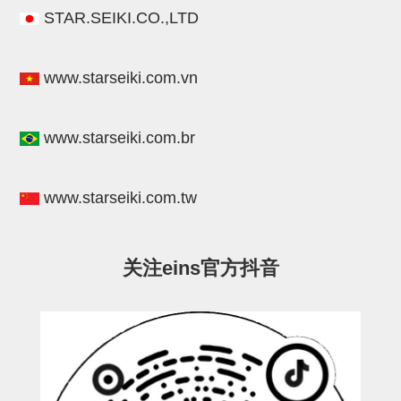
电源通信10单元
STAR.SEIKI.CO.,LTD
螺丝・螺母・垫片
其它非目录商品
www.starseiki.com.vn
轻量化·树脂部品(微型气缸)
www.starseiki.com.br
轻量化·树脂部品(吸着金具小型)
轻量化·树脂部品(汇流板)
www.starseiki.com.tw
轻量化·树脂部品(钢管连接器)
STAR机械手维修部品
关注eins官方抖音
SP系列 (10)
CS/CZ系列 (14)
CY系列 (47)
VK系列 (2)
SP系列
ES(W)-SII系列 (11)
ESW-III系列 (4)
ES系列 (7)
EG(W)系列 (3)
SP-回转用 (1)
SP-前后用 (2)
SP-上下用 (7)
ES(W)-SII系列
ES(W)-SII-其他消耗品 (3)
ES(W)-SII-电磁阀用 (3)
ES(W)-SII-水口上下用 (5)
CS/CZ系列
CS/CZ-制品上下用 (4)
CS/CZ-姿势部用 (4)
CS/CZ-水口上下用 (4)
CS/CZ-电磁阀用 (2)
ESW-III系列