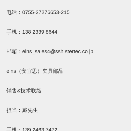
NW系列 (34)
微型气剪本体 (3)
NT系列 (13)
NB系列 (6)
气剪备用刀片 (29)
微型气剪备用刀片
电话：
0755-27276653-215
微型气剪备用刀片 (32)
剪刀安装部品 (3)
NS系列，NR系列，增压单元 (8)
水口剪刀单元，时间控制器 (2)
NTH系列，NKH系列 (5)
微型气剪用配件
微型气剪本体
手机：
138 2339 8644
剪刀安装部品
邮箱：
eins_sales4@ssh.stertec.co.jp
NW快速交换部品
NT系列
eins（安宜思）夹具部品
NS系列，NR系列，增压单元
气剪固定架，安装支架
销售&技术联络
NB系列
水口剪刀单元，时间控制器
担当：戴先生
气剪用备件
手机：
139 2463 7472