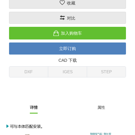
收藏
(26)
钢管端盖，钢管切割器，夹持器
立体框架铝型材 (9)
标准夹具
防转式金具(连接用、角度调整、
(14)
对比
铝材端盖 (3)
标准夹具 (7)
配管部品・传感器
大型) (13)
连接块/支架 (160)
连接块组件 (5)
配管部品・传感器 (154)
其它商品 (20)
配管部品・传感器
加入购物车
固定式/微型气缸用/调整器(其他)
基础框架 (47)
连接块 (16)
汇流板 (8)
其它商品
立即订购
(16)
吸着框架 (8)
支架 (3)
接头 (49)
螺丝・螺母・垫片 (12)
轻量化·树脂部品
CAD 下载
夹取模组 (28)
连接板 (14)
垫圈・气管接头・微型接头 (12)
其它非目录商品 (8)
轻量化·树脂部品(微型气缸) (2)
手动型快速交换用夹具
DXF
IGES
STEP
限位模组 (8)
垫块・垫片 (2)
气管・衬套 (24)
轻量化·树脂部品(吸着金具小型)
自动交换系统
(8)
螺母 (10)
气管剪刀・扎带・固定座 (9)
自动型快速交换用夹具
轻量化·树脂部品(汇流板) (4)
安装板・导轨・连接块・垫块・连
调节器・按键阀・手动按键 (6)
自动型快速交换用夹具-配件
详情
属性
接板 (4)
轻量化·树脂部品(钢管连接器) (4)
调速阀 (5)
自动型快速交换用夹具(多关节机
基础框架模组 (18)
器人用)
电磁阀接头 (6)