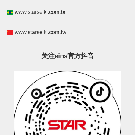
STAR传感器
www.starseiki.com.br
限位开关
微型开关・限位开关
www.starseiki.com.tw
L型安装版(限位开关用)
自动开关(有接点・无接点)
关注eins官方抖音
光电传感器
光电区域传感器
光纤
光放大器
水口夹具确认用
AND基板