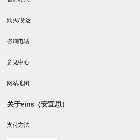
连接块
支架
购买/货运
连接板
咨询电话
垫块・垫片
螺母
意见中心
安装板・导轨・连接块・垫块・
连接板
网站地图
基础框架模组
关于eins（安宜思）
吸着模组
夹取模组
支付方法
限位模组