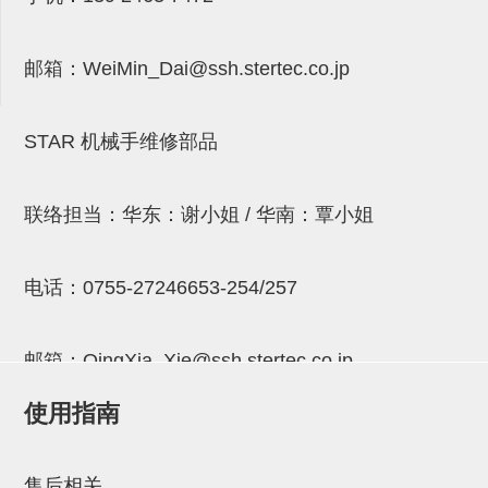
气剪备用刀片
NTH系列，NKH系列
邮箱：
WeiMin_Dai@ssh.stertec.co.jp
钢管系列SUS钢管
钢管端盖，钢管切割器，夹持器
STAR 机械手维修部品
连接块/支架
联络担当：华东：谢小姐 / 华南：覃小姐
基础框架
吸着框架
电话：
0755-27246653-254/257
夹取模组
限位模组
邮箱：
QingXia_Xie@ssh.stertec.co.jp
立体框架铝型材
使用指南
铝材端盖
邮箱：
Chuyin_Qin@ssh.stertec.co.jp
连接块组件
售后相关