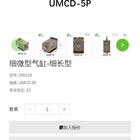
自动型快速交换用夹具(多关节机
抓取
(41)
器人用) (34)
微型·矩形·管型气缸 (55)
气缸配件 (55)
机能夹具 (143)
微型·矩形·管型气缸
微型气缸 (33)
矩形气缸 (19)
气缸配件
微型气缸用配件 (45)
矩形气缸用配件 (8)
机能夹具
水口夹具 (83)
机能夹具 (53)
缓冲材料 (7)
吸着
吸盘 (356)
吸着金具 (120)
其他真空配件 (42)
吸盘
细微型气缸-细长型
吸盘(嵌入式) (52)
吸盘(TR&TRN) (63)
吸盘用配件(EP海绵、静电消除片)
带金具吸盘(长圆式) (16)
吸盘(薄钢板用) (7)
吸着金具
货号:
200124
规格:
UMCD-5P
(12)
吸盘(螺丝固定式) (6)
吸盘(附海绵) (10)
带金具吸盘(波纹管式1.5段) (19)
交换用吸盘 (85)
吸着金具(细微型、微型) (30)
其他真空配件
库存状态:
23
特殊吸盘(薄钢板可用) (8)
吸盘(自由式&十字&蛇纹) (17)
吸盘(附EP海绵) (6)
带金具吸盘(波纹管式2.5段) (20)
吸着金具(小型) (25)
吸盘套吸盘 (18)
剪切
数量
带金具吸盘(扁平真空式) (30)
吸着金具(大型) (8)
真空发生器、过滤器、确认阀 (14)
气剪 (171)
框架・模组
吸着金具(附保持机能) (2)
钢管系列 (265)
型材系列・立体框架SUS (143)
标准夹具 (7)
钢管系列
加入报价
防转式金具(细微型、微型、小型)
钢管系列SUS钢管 (0)
型材系列・立体框架SUS