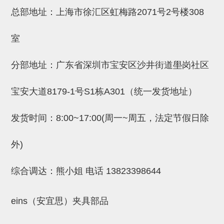
吸盘(附EP海绵)
总部地址：上海市徐汇区虹梅路2071号2号楼308
电源通信10单元 (4)
吸盘用配件(EP海绵、静电消除
室
片)
分部地址：广东省深圳市宝安区沙井街道壆岗社区
特殊吸盘(薄钢板可用)
带金具吸盘(扁平真空式)
宝安大道8179-1号S1栋A301（统一发货地址）
带金具吸盘(长圆式)
发货时间：8:00~17:00(周一~周五，法定节假日除
带金具吸盘(波纹管式1.5段)
外)
带金具吸盘(波纹管式2.5段)
吸盘(薄钢板用)
综合调达：熊小姐 电话
13823398644
交换用吸盘
eins（安宜思）夹具部品
吸着金具(细微型、微型)