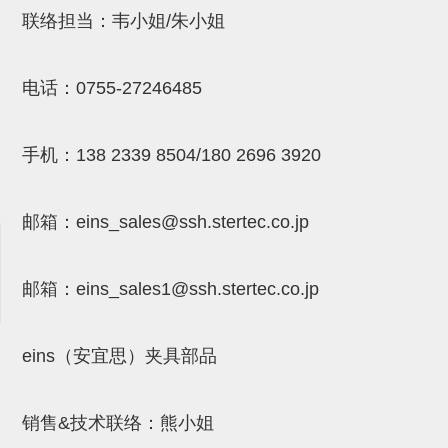
吸着金具(小型)
联络担当：韦小姐/朱小姐
吸着金具(大型)
吸着金具(附保持机能)
电话：
0755-27246485
防转式金具(细微型、微型、小型)
手机：
138 2339 8504/180 2696 3920
防转式金具(连接用、角度调整、
大型)
邮箱：
eins_sales@ssh.stertec.co.jp
固定式/微型气缸用/调整器(其他)
吸盘套吸盘
邮箱：
eins_sales
1@ssh.stertec.co.jp
真空发生器、过滤器、确认阀
HNW系列
eins（安宜思）夹具部品
气剪
销售&技术联络：熊小姐
HNW系列 (18)
微型气剪用配件 (6)
NW快速交换部品 (2)
气剪固定架，安装支架 (5)
气剪用备件 (0)
NW系列