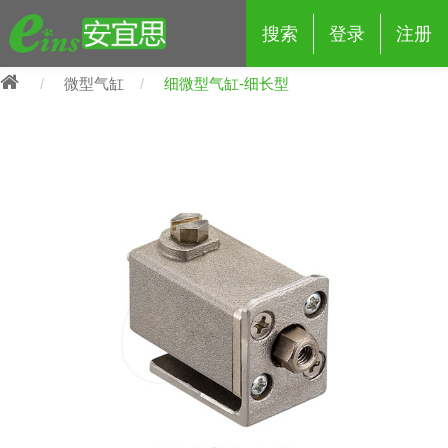
搜索
登录
注册
微型气缸
细微型气缸-细长型
eins夹具治具配件
夹具交换 (210)
吸着 (519)
框架・模组 (427)
轻量化·树脂部品 (18)
夹具交换
抓取 (264)
剪切 (171)
配管部品・传感器 (188)
自动化 (2)
手动夹具交换 (15)
手动夹具交换
自动交换系统 (14)
手动型快速交换用夹具 (15)
自动交换系统
自动夹具交换(注塑机机械手用)
自动交换系统 (14)
自动夹具交换(注塑机机械手用)
(139)
自动型快速交换用夹具 (59)
自动型快速交换用夹具-配件 (80)
自动夹具交换(多关节机器人用)
自动夹具交换(多关节机器人用)