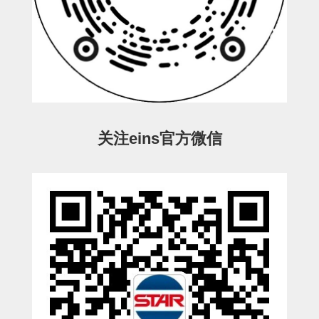
电源通信10单元
螺丝・螺母・垫片
其它非目录商品
轻量化·树脂部品(微型气缸)
轻量化·树脂部品(吸着金具小型)
关注eins官方微信
轻量化·树脂部品(汇流板)
轻量化·树脂部品(钢管连接器)
STAR机械手维修部品
SP系列 (10)
CS/CZ系列 (14)
CY系列 (47)
VK系列 (2)
SP系列
ES(W)-SII系列 (11)
ESW-III系列 (4)
ES系列 (7)
EG(W)系列 (3)
SP-回转用 (1)
SP-前后用 (2)
SP-上下用 (7)
ES(W)-SII系列
ES(W)-SII-其他消耗品 (3)
ES(W)-SII-电磁阀用 (3)
ES(W)-SII-水口上下用 (5)
CS/CZ系列
CS/CZ-制品上下用 (4)
CS/CZ-姿势部用 (4)
CS/CZ-水口上下用 (4)
CS/CZ-电磁阀用 (2)
ESW-III系列