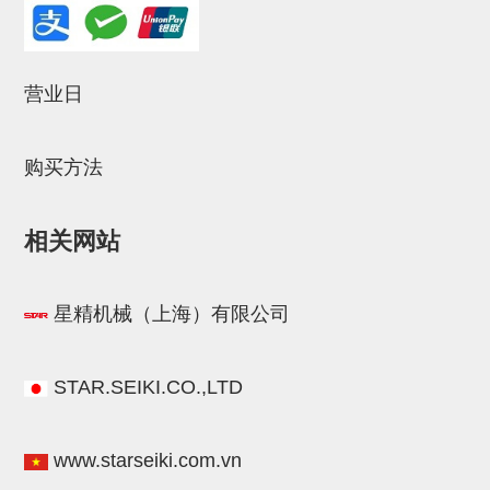
立体框架SUS方钢・方钢端盖・
连接金具
标准夹具
营业日
汇流板
购买方法
接头
垫圈・气管接头・微型接头
相关网站
气管・衬套
气管剪刀・扎带・固定座
星精机械（上海）有限公司
调节器・按键阀・手动按键
调速阀
STAR.SEIKI.CO.,LTD
电磁阀接头
www.starseiki.com.vn
微型调节减压阀