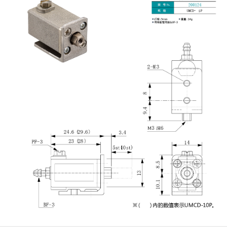
吸着模组 (7)
微型气缸
微型调节减压阀 (4)
夹取模组 (24)
矩形气缸
STAR传感器 (0)
限位模组 (4)
微型气缸用配件
限位开关 (2)
立体框架SUS方钢・方钢端盖・
矩形气缸用配件
微型开关・限位开关 (6)
连接金具 (15)
水口夹具
L型安装版(限位开关用) (4)
机能夹具
自动开关(有接点・无接点) (1)
缓冲材料
光电传感器 (2)
吸盘(嵌入式)
光电区域传感器 (1)
吸盘(螺丝固定式)
光纤 (2)
吸盘(自由式&十字&蛇纹)
光放大器 (4)
吸盘(TR&TRN)
水口夹具确认用 (1)
吸盘(附海绵)
AND基板 (4)