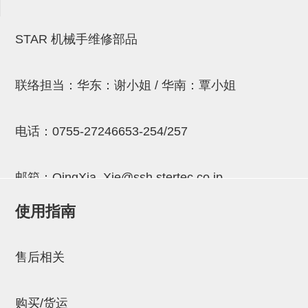
NW系列 (34)
微型气剪本体 (3)
NT系列 (13)
NB系列 (6)
气剪备用刀片 (29)
微型气剪备用刀片
STAR 机械手维修部品
微型气剪备用刀片 (32)
剪刀安装部品 (3)
NS系列，NR系列，增压单元 (8)
水口剪刀单元，时间控制器 (2)
NTH系列，NKH系列 (5)
微型气剪用配件
微型气剪本体
联络担当：华东：谢小姐 / 华南：覃小姐
剪刀安装部品
NW快速交换部品
电话：
0755-27246653-254/257
NT系列
NS系列，NR系列，增压单元
邮箱：
QingXia_Xie@ssh.stertec.co.jp
气剪固定架，安装支架
使用指南
邮箱：
Chuyin_Qin@ssh.stertec.co.jp
NB系列
水口剪刀单元，时间控制器
售后相关
气剪用备件
购买/货运