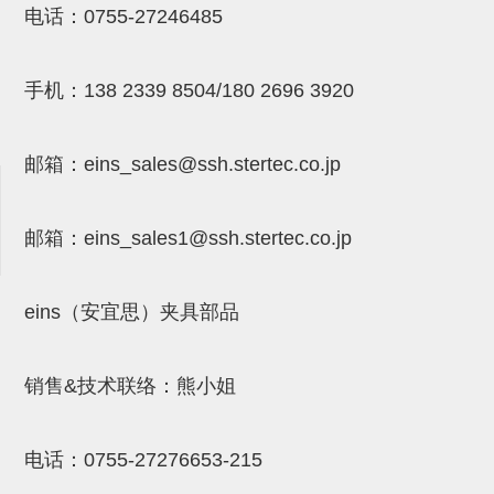
电话：
0755-27246485
吸盘(附EP海绵)
电源通信10单元 (4)
吸盘用配件(EP海绵、静电消除
手机：
138 2339 8504/180 2696 3920
片)
特殊吸盘(薄钢板可用)
邮箱：
eins_sales@ssh.stertec.co.jp
带金具吸盘(扁平真空式)
邮箱：
eins_sales
1@ssh.stertec.co.jp
带金具吸盘(长圆式)
带金具吸盘(波纹管式1.5段)
eins（安宜思）夹具部品
带金具吸盘(波纹管式2.5段)
吸盘(薄钢板用)
销售&技术联络：熊小姐
交换用吸盘
吸着金具(细微型、微型)
电话：
0755-27276653-215