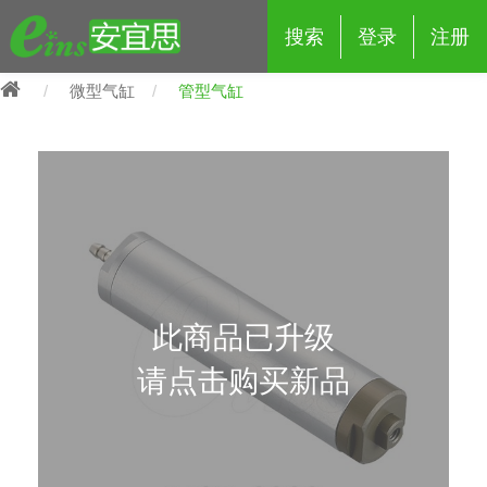
搜索
登录
注册
微型气缸
管型气缸
eins夹具治具配件
夹具交换 (210)
吸着 (519)
框架・模组 (427)
轻量化·树脂部品 (18)
夹具交换
抓取 (264)
剪切 (171)
配管部品・传感器 (188)
自动化 (2)
手动夹具交换 (15)
手动夹具交换
此商品已升级
自动交换系统 (14)
手动型快速交换用夹具 (15)
自动交换系统
请点击购买新品
自动夹具交换(注塑机机械手用)
自动交换系统 (14)
自动夹具交换(注塑机机械手用)
(139)
自动型快速交换用夹具 (59)
自动型快速交换用夹具-配件 (80)
自动夹具交换(多关节机器人用)
自动夹具交换(多关节机器人用)