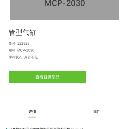
自动型快速交换用夹具(多关节机
抓取
(41)
器人用) (34)
微型·矩形·管型气缸 (55)
气缸配件 (55)
机能夹具 (143)
微型·矩形·管型气缸
微型气缸 (33)
矩形气缸 (19)
气缸配件
管型气缸
微型气缸用配件 (45)
矩形气缸用配件 (8)
机能夹具
货号:
122828
水口夹具 (83)
机能夹具 (53)
缓冲材料 (7)
吸着
规格:
MCP-2030
吸盘 (356)
吸着金具 (120)
其他真空配件 (42)
吸盘
库存状态:
库存不足
吸盘(嵌入式) (52)
吸盘(TR&TRN) (63)
吸盘用配件(EP海绵、静电消除片)
带金具吸盘(长圆式) (16)
吸盘(薄钢板用) (7)
吸着金具
查看替换部品
(12)
吸盘(螺丝固定式) (6)
吸盘(附海绵) (10)
带金具吸盘(波纹管式1.5段) (19)
交换用吸盘 (85)
吸着金具(细微型、微型) (30)
其他真空配件
特殊吸盘(薄钢板可用) (8)
吸盘(自由式&十字&蛇纹) (17)
吸盘(附EP海绵) (6)
带金具吸盘(波纹管式2.5段) (20)
吸着金具(小型) (25)
吸盘套吸盘 (18)
剪切
带金具吸盘(扁平真空式) (30)
吸着金具(大型) (8)
真空发生器、过滤器、确认阀 (14)
气剪 (171)
框架・模组
详情
属性
吸着金具(附保持机能) (2)
钢管系列 (265)
型材系列・立体框架SUS (143)
标准夹具 (7)
钢管系列
防转式金具(细微型、微型、小型)
钢管系列SUS钢管 (0)
型材系列・立体框架SUS