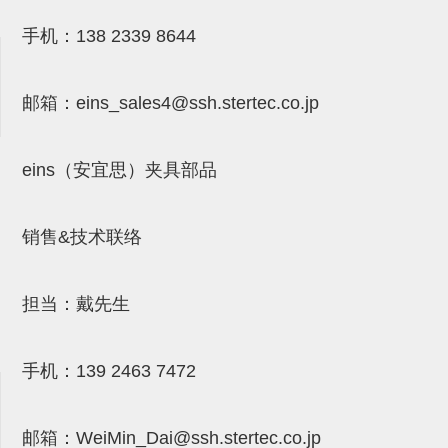
吸着金具(小型)
手机：
138 2339 8644
吸着金具(大型)
吸着金具(附保持机能)
邮箱：
eins_sales4@ssh.stertec.co.jp
防转式金具(细微型、微型、小型)
防转式金具(连接用、角度调整、
eins（安宜思）夹具部品
大型)
固定式/微型气缸用/调整器(其他)
销售&技术联络
吸盘套吸盘
担当：戴先生
真空发生器、过滤器、确认阀
HNW系列
手机：
139 2463 7472
气剪
HNW系列 (18)
微型气剪用配件 (6)
NW快速交换部品 (2)
气剪固定架，安装支架 (5)
气剪用备件 (0)
NW系列
邮箱：
WeiMin_Dai@ssh.stertec.co.jp