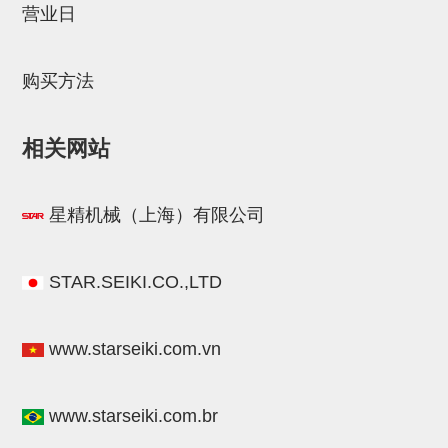
营业日
连接块
支架
购买方法
连接板
垫块・垫片
相关网站
螺母
星精机械（上海）有限公司
安装板・导轨・连接块・垫块・
连接板
STAR.SEIKI.CO.,LTD
基础框架模组
吸着模组
www.starseiki.com.vn
夹取模组
限位模组
www.starseiki.com.br