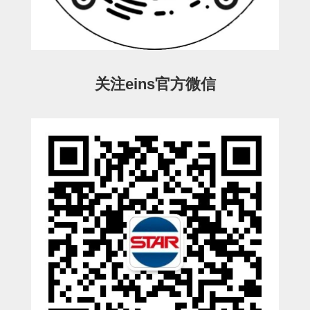
STAR传感器
限位开关
微型开关・限位开关
关注eins官方微信
L型安装版(限位开关用)
自动开关(有接点・无接点)
光电传感器
光电区域传感器
光纤
光放大器
水口夹具确认用
AND基板