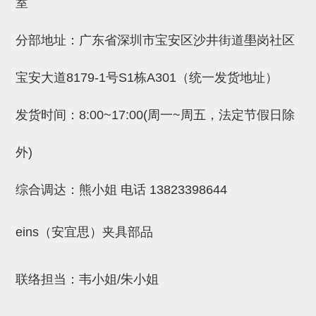
吸着模组 (7)
微型气缸
微型调节减压阀 (4)
室
夹取模组 (24)
矩形气缸
STAR传感器 (0)
分部地址：广东省深圳市宝安区沙井街道壆岗社区
限位模组 (4)
微型气缸用配件
限位开关 (2)
宝安大道8179-1号S1栋A301（统一发货地址）
立体框架SUS方钢・方钢端盖・
矩形气缸用配件
微型开关・限位开关 (6)
连接金具 (15)
水口夹具
L型安装版(限位开关用) (4)
发货时间：8:00~17:00(周一~周五，法定节假日除
机能夹具
自动开关(有接点・无接点) (1)
外)
缓冲材料
光电传感器 (2)
综合调达：熊小姐 电话
13823398644
吸盘(嵌入式)
光电区域传感器 (1)
吸盘(螺丝固定式)
光纤 (2)
eins（安宜思）夹具部品
吸盘(自由式&十字&蛇纹)
光放大器 (4)
吸盘(TR&TRN)
水口夹具确认用 (1)
联络担当：韦小姐/朱小姐
吸盘(附海绵)
AND基板 (4)