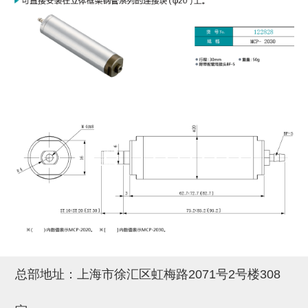
(26)
钢管端盖，钢管切割器，夹持器
立体框架铝型材 (9)
标准夹具
防转式金具(连接用、角度调整、
(14)
铝材端盖 (3)
标准夹具 (7)
配管部品・传感器
大型) (13)
连接块/支架 (160)
连接块组件 (5)
配管部品・传感器 (154)
其它商品 (20)
配管部品・传感器
固定式/微型气缸用/调整器(其他)
基础框架 (47)
连接块 (16)
汇流板 (8)
其它商品
(16)
吸着框架 (8)
支架 (3)
接头 (49)
螺丝・螺母・垫片 (12)
轻量化·树脂部品
夹取模组 (28)
连接板 (14)
垫圈・气管接头・微型接头 (12)
其它非目录商品 (8)
轻量化·树脂部品(微型气缸) (2)
手动型快速交换用夹具
限位模组 (8)
垫块・垫片 (2)
气管・衬套 (24)
轻量化·树脂部品(吸着金具小型)
自动交换系统
(8)
螺母 (10)
气管剪刀・扎带・固定座 (9)
自动型快速交换用夹具
轻量化·树脂部品(汇流板) (4)
安装板・导轨・连接块・垫块・连
调节器・按键阀・手动按键 (6)
自动型快速交换用夹具-配件
接板 (4)
轻量化·树脂部品(钢管连接器) (4)
调速阀 (5)
自动型快速交换用夹具(多关节机
总部地址：上海市徐汇区虹梅路2071号2号楼308
基础框架模组 (18)
器人用)
电磁阀接头 (6)