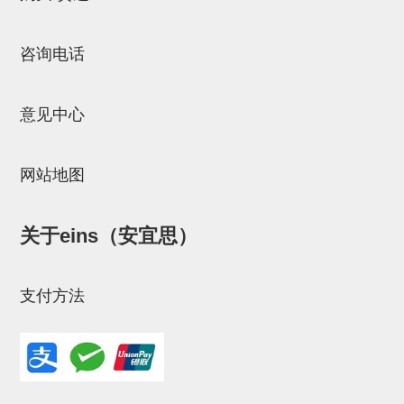
气剪备用刀片
NTH系列，NKH系列
咨询电话
钢管系列SUS钢管
钢管端盖，钢管切割器，夹持器
意见中心
连接块/支架
网站地图
基础框架
吸着框架
关于eins（安宜思）
夹取模组
限位模组
支付方法
立体框架铝型材
铝材端盖
连接块组件