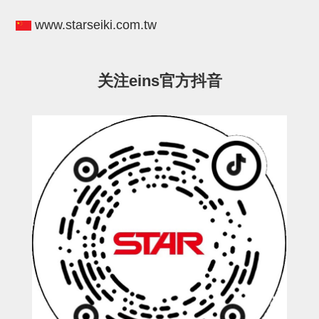
立体框架SUS方钢・方钢端盖・
www.starseiki.com.tw
连接金具
标准夹具
关注eins官方抖音
汇流板
接头
垫圈・气管接头・微型接头
气管・衬套
气管剪刀・扎带・固定座
调节器・按键阀・手动按键
调速阀
电磁阀接头
微型调节减压阀