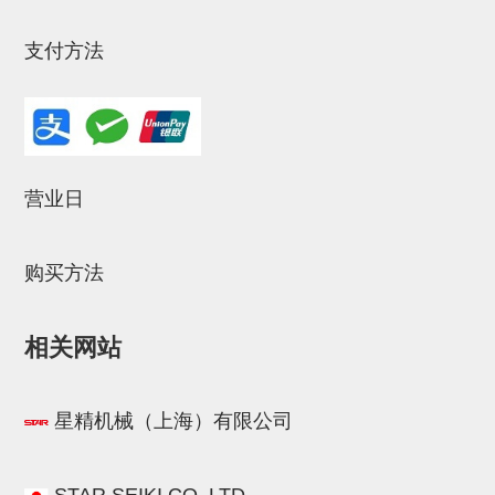
立体框架SUS方钢・方钢端盖・
连接金具
支付方法
标准夹具
汇流板
接头
营业日
垫圈・气管接头・微型接头
气管・衬套
购买方法
气管剪刀・扎带・固定座
相关网站
调节器・按键阀・手动按键
调速阀
星精机械（上海）有限公司
电磁阀接头
微型调节减压阀