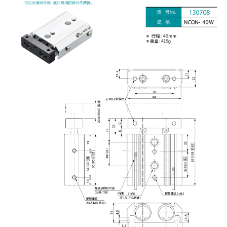
吸着模组 (7)
微型气缸
微型调节减压阀 (4)
夹取模组 (24)
矩形气缸
STAR传感器 (0)
限位模组 (4)
微型气缸用配件
限位开关 (2)
立体框架SUS方钢・方钢端盖・
矩形气缸用配件
微型开关・限位开关 (6)
连接金具 (15)
水口夹具
L型安装版(限位开关用) (4)
机能夹具
自动开关(有接点・无接点) (1)
缓冲材料
光电传感器 (2)
吸盘(嵌入式)
光电区域传感器 (1)
吸盘(螺丝固定式)
光纤 (2)
吸盘(自由式&十字&蛇纹)
光放大器 (4)
吸盘(TR&TRN)
水口夹具确认用 (1)
吸盘(附海绵)
AND基板 (4)