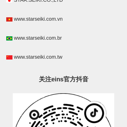
STAR.SEIKI.CO.,LTD
STAR传感器
限位开关
www.starseiki.com.vn
微型开关・限位开关
www.starseiki.com.br
L型安装版(限位开关用)
自动开关(有接点・无接点)
www.starseiki.com.tw
光电传感器
光电区域传感器
关注eins官方抖音
光纤
光放大器
水口夹具确认用
AND基板