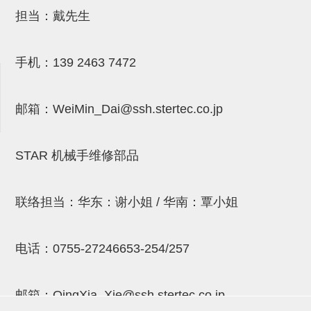
气剪备用刀片
担当：戴先生
NTH系列，NKH系列
钢管系列SUS钢管
手机：
139 2463 7472
钢管端盖，钢管切割器，夹持器
邮箱：
WeiMin_Dai@ssh.stertec.co.jp
连接块/支架
基础框架
STAR 机械手维修部品
吸着框架
夹取模组
联络担当：华东：谢小姐 / 华南：覃小姐
限位模组
立体框架铝型材
电话：
0755-27246653-254/257
铝材端盖
邮箱：
QingXia_Xie@ssh.stertec.co.jp
连接块组件