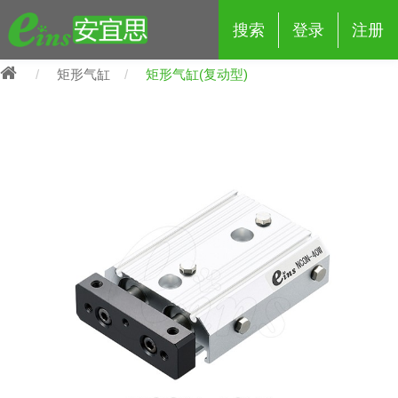
搜索
登录
注册
矩形气缸
矩形气缸(复动型)
eins夹具治具配件
夹具交换 (210)
吸着 (519)
框架・模组 (427)
轻量化·树脂部品 (18)
夹具交换
抓取 (264)
剪切 (171)
配管部品・传感器 (188)
自动化 (2)
手动夹具交换 (15)
手动夹具交换
自动交换系统 (14)
手动型快速交换用夹具 (15)
自动交换系统
自动夹具交换(注塑机机械手用)
自动交换系统 (14)
自动夹具交换(注塑机机械手用)
(139)
自动型快速交换用夹具 (59)
自动型快速交换用夹具-配件 (80)
自动夹具交换(多关节机器人用)
自动夹具交换(多关节机器人用)