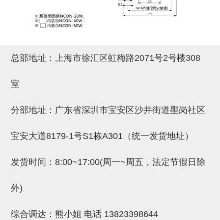
吸盘(附EP海绵)
电源通信10单元 (4)
吸盘用配件(EP海绵、静电消除
片)
总部地址：上海市徐汇区虹梅路2071号2号楼308
特殊吸盘(薄钢板可用)
室
带金具吸盘(扁平真空式)
带金具吸盘(长圆式)
分部地址：广东省深圳市宝安区沙井街道壆岗社区
带金具吸盘(波纹管式1.5段)
宝安大道8179-1号S1栋A301（统一发货地址）
带金具吸盘(波纹管式2.5段)
发货时间：8:00~17:00(周一~周五，法定节假日除
吸盘(薄钢板用)
交换用吸盘
外)
吸着金具(细微型、微型)
综合调达：熊小姐 电话
13823398644