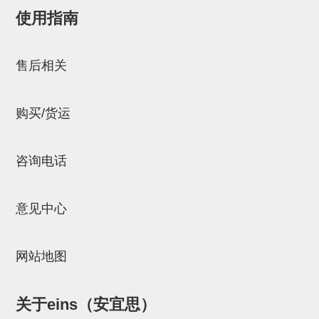
连接块
使用指南
邮箱：
Chuyin_Qin@ssh.stertec.co.jp
支架
售后相关
连接板
垫块・垫片
购买/货运
螺母
安装板・导轨・连接块・垫块・
咨询电话
连接板
意见中心
基础框架模组
吸着模组
网站地图
夹取模组
限位模组
关于eins（安宜思）