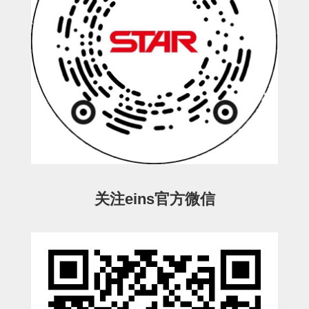
电源通信10单元
螺丝・螺母・垫片
其它非目录商品
轻量化·树脂部品(微型气缸)
轻量化·树脂部品(吸着金具小型)
轻量化·树脂部品(汇流板)
轻量化·树脂部品(钢管连接器)
STAR机械手维修部品
关注eins官方微信
SP系列 (10)
CS/CZ系列 (14)
CY系列 (47)
VK系列 (2)
SP系列
ES(W)-SII系列 (11)
ESW-III系列 (4)
ES系列 (7)
EG(W)系列 (3)
SP-回转用 (1)
SP-前后用 (2)
SP-上下用 (7)
ES(W)-SII系列
ES(W)-SII-其他消耗品 (3)
ES(W)-SII-电磁阀用 (3)
ES(W)-SII-水口上下用 (5)
CS/CZ系列
CS/CZ-制品上下用 (4)
CS/CZ-姿势部用 (4)
CS/CZ-水口上下用 (4)
CS/CZ-电磁阀用 (2)
ESW-III系列