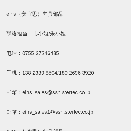
吸着金具(小型)
吸着金具(大型)
eins（安宜思）夹具部品
吸着金具(附保持机能)
联络担当：韦小姐/朱小姐
防转式金具(细微型、微型、小型)
防转式金具(连接用、角度调整、
电话：
0755-27246485
大型)
固定式/微型气缸用/调整器(其他)
手机：
138 2339 8504/180 2696 3920
吸盘套吸盘
真空发生器、过滤器、确认阀
邮箱：
eins_sales@ssh.stertec.co.jp
HNW系列
邮箱：
eins_sales
1@ssh.stertec.co.jp
气剪
HNW系列 (18)
微型气剪用配件 (6)
NW快速交换部品 (2)
气剪固定架，安装支架 (5)
气剪用备件 (0)
NW系列