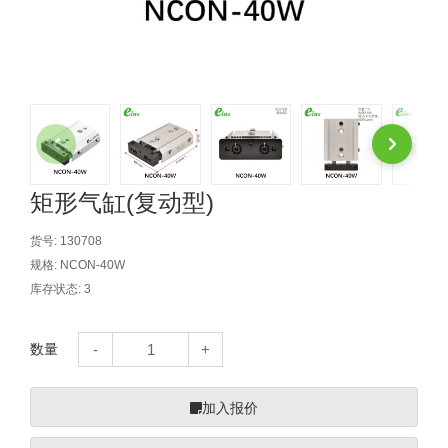
自动型快速交换用夹具(多关节机
抓取
(41)
器人用) (34)
微型·矩形·管型气缸 (55)
气缸配件 (55)
机能夹具 (143)
微型·矩形·管型气缸
微型气缸 (33)
矩形气缸 (19)
气缸配件
微型气缸用配件 (45)
矩形气缸用配件 (8)
机能夹具
水口夹具 (83)
机能夹具 (53)
缓冲材料 (7)
吸着
吸盘 (356)
吸着金具 (120)
其他真空配件 (42)
吸盘
矩形气缸(复动型)
吸盘(嵌入式) (52)
吸盘(TR&TRN) (63)
吸盘用配件(EP海绵、静电消除片)
带金具吸盘(长圆式) (16)
吸盘(薄钢板用) (7)
吸着金具
货号:
130708
规格:
NCON-40W
(12)
吸盘(螺丝固定式) (6)
吸盘(附海绵) (10)
带金具吸盘(波纹管式1.5段) (19)
交换用吸盘 (85)
吸着金具(细微型、微型) (30)
其他真空配件
库存状态:
3
特殊吸盘(薄钢板可用) (8)
吸盘(自由式&十字&蛇纹) (17)
吸盘(附EP海绵) (6)
带金具吸盘(波纹管式2.5段) (20)
吸着金具(小型) (25)
吸盘套吸盘 (18)
剪切
数量
带金具吸盘(扁平真空式) (30)
吸着金具(大型) (8)
真空发生器、过滤器、确认阀 (14)
气剪 (171)
框架・模组
吸着金具(附保持机能) (2)
钢管系列 (265)
型材系列・立体框架SUS (143)
标准夹具 (7)
钢管系列
加入报价
防转式金具(细微型、微型、小型)
钢管系列SUS钢管 (0)
型材系列・立体框架SUS