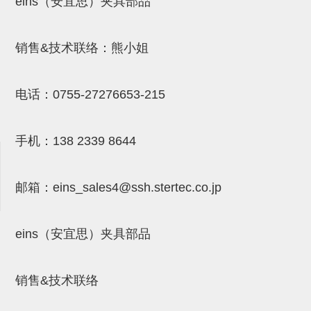
eins（安宜思）夹具部品
NW系列 (34)
微型气剪本体 (3)
NT系列 (13)
NB系列 (6)
气剪备用刀片 (29)
微型气剪备用刀片
微型气剪备用刀片 (32)
剪刀安装部品 (3)
NS系列，NR系列，增压单元 (8)
水口剪刀单元，时间控制器 (2)
NTH系列，NKH系列 (5)
微型气剪用配件
销售&技术联络：熊小姐
微型气剪本体
电话：
0755-27276653-215
剪刀安装部品
NW快速交换部品
手机：
138 2339 8644
NT系列
NS系列，NR系列，增压单元
邮箱：
eins_sales4@ssh.stertec.co.jp
气剪固定架，安装支架
NB系列
eins（安宜思）夹具部品
水口剪刀单元，时间控制器
销售&技术联络
气剪用备件