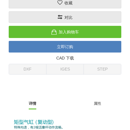
收藏
(26)
钢管端盖，钢管切割器，夹持器
立体框架铝型材 (9)
标准夹具
防转式金具(连接用、角度调整、
(14)
对比
铝材端盖 (3)
标准夹具 (7)
配管部品・传感器
大型) (13)
连接块/支架 (160)
连接块组件 (5)
配管部品・传感器 (154)
其它商品 (20)
配管部品・传感器
加入购物车
固定式/微型气缸用/调整器(其他)
基础框架 (47)
连接块 (16)
汇流板 (8)
其它商品
立即订购
(16)
吸着框架 (8)
支架 (3)
接头 (49)
螺丝・螺母・垫片 (12)
轻量化·树脂部品
CAD 下载
夹取模组 (28)
连接板 (14)
垫圈・气管接头・微型接头 (12)
其它非目录商品 (8)
轻量化·树脂部品(微型气缸) (2)
手动型快速交换用夹具
DXF
IGES
STEP
限位模组 (8)
垫块・垫片 (2)
气管・衬套 (24)
轻量化·树脂部品(吸着金具小型)
自动交换系统
(8)
螺母 (10)
气管剪刀・扎带・固定座 (9)
自动型快速交换用夹具
轻量化·树脂部品(汇流板) (4)
安装板・导轨・连接块・垫块・连
调节器・按键阀・手动按键 (6)
自动型快速交换用夹具-配件
详情
属性
接板 (4)
轻量化·树脂部品(钢管连接器) (4)
调速阀 (5)
自动型快速交换用夹具(多关节机
基础框架模组 (18)
器人用)
电磁阀接头 (6)