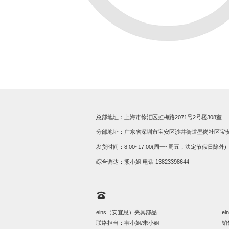
总部地址：上海市徐汇区虹梅路2071号2号楼308室
分部地址：广东省深圳市宝安区沙井街道壆岗社区宝安大道
发货时间：8:00~17:00(周一~周五，法定节假日除外)
综合调达：熊小姐 电话
13823398644
eins（安宜思）夹具部品
e
联络担当：韦小姐/朱小姐
销