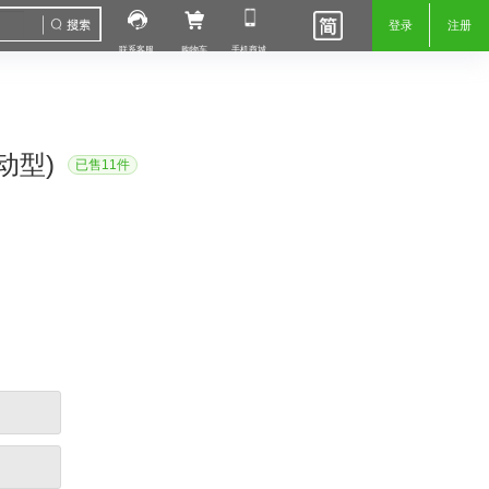
登录
注册
联系客服
购物车
手机商城
动型)
已售11件