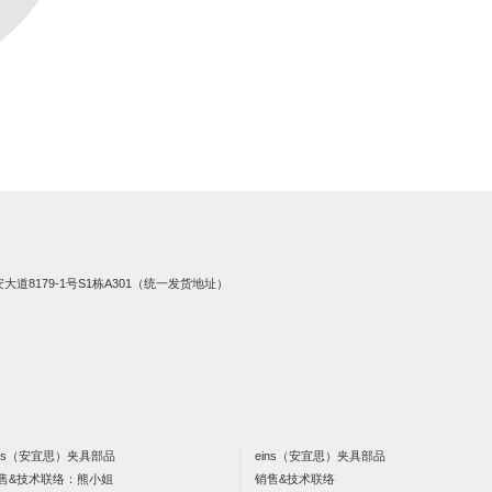
8179-1号S1栋A301（统一发货地址）
ins（安宜思）夹具部品
eins（安宜思）夹具部品
售&技术联络：熊小姐
销售&技术联络