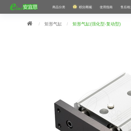
商品分类
积分商城
使用指南
售后相
矩形气缸
矩形气缸(强化型-复动型)