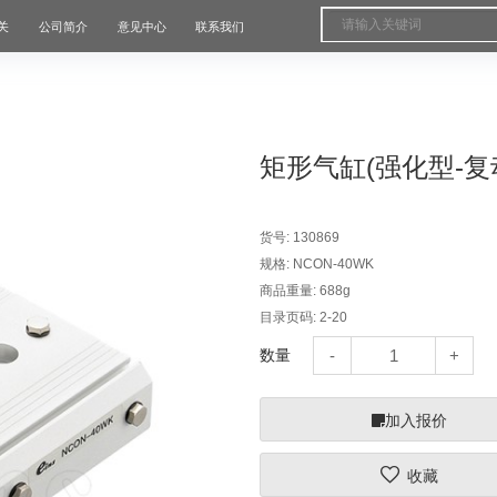
关
公司简介
意见中心
联系我们
矩形气缸(强化型-复
货号:
130869
规格:
NCON-40WK
商品重量:
688g
目录页码:
2-20
数量
加入报价
收藏