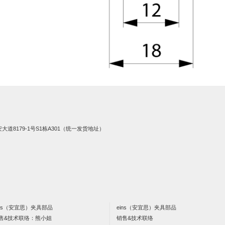
8179-1号S1栋A301（统一发货地址）
ins（安宜思）夹具部品
eins（安宜思）夹具部品
售&技术联络：熊小姐
销售&技术联络