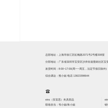
总部地址：上海市徐汇区虹梅路2071号2号楼308室
分部地址：广东省深圳市宝安区沙井街道壆岗社区宝安大道
发货时间：8:00~17:00(周一~周五，法定节假日除外)
综合调达：熊小姐 电话
13823398644
eins（安宜思）夹具部品
e
联络担当：韦小姐/朱小姐
销