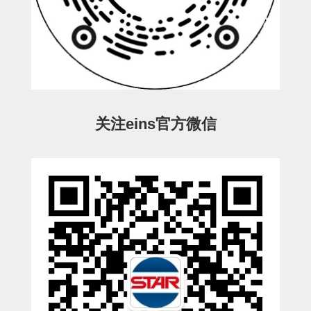
电源通信10单元
螺丝・螺母・垫片
其它非目录商品
轻量化·树脂部品(微型气缸)
轻量化·树脂部品(吸着金具小型)
关注eins官方微信
轻量化·树脂部品(汇流板)
轻量化·树脂部品(钢管连接器)
STAR机械手维修部品
SP系列 (10)
CS/CZ系列 (14)
CY系列 (47)
VK系列 (2)
SP系列
ES(W)-SII系列 (11)
ESW-III系列 (4)
ES系列 (7)
EG(W)系列 (3)
SP-回转用 (1)
SP-前后用 (2)
SP-上下用 (7)
ES(W)-SII系列
ES(W)-SII-其他消耗品 (3)
ES(W)-SII-电磁阀用 (3)
ES(W)-SII-水口上下用 (5)
CS/CZ系列
CS/CZ-制品上下用 (4)
CS/CZ-姿势部用 (4)
CS/CZ-水口上下用 (4)
CS/CZ-电磁阀用 (2)
ESW-III系列