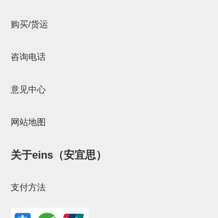
连接块
购买/货运
支架
连接板
咨询电话
垫块・垫片
螺母
意见中心
安装板・导轨・连接块・垫块・
网站地图
连接板
基础框架模组
关于eins（安宜思）
吸着模组
夹取模组
支付方法
限位模组