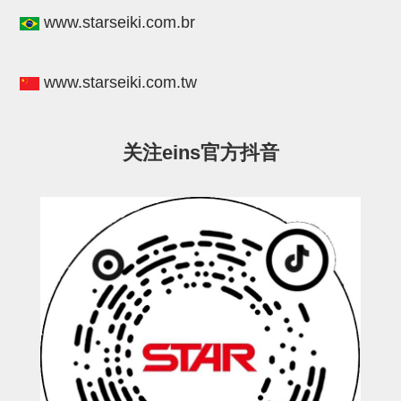
STAR传感器
www.starseiki.com.br
限位开关
www.starseiki.com.tw
微型开关・限位开关
L型安装版(限位开关用)
关注eins官方抖音
自动开关(有接点・无接点)
光电传感器
光电区域传感器
光纤
光放大器
水口夹具确认用
AND基板