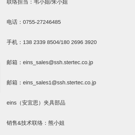
吸着金具(小型)
联络担当：韦小姐/朱小姐
吸着金具(大型)
电话：
0755-27246485
吸着金具(附保持机能)
防转式金具(细微型、微型、小型)
手机：
138 2339 8504/180 2696 3920
防转式金具(连接用、角度调整、
大型)
邮箱：
eins_sales@ssh.stertec.co.jp
固定式/微型气缸用/调整器(其他)
邮箱：
eins_sales
1@ssh.stertec.co.jp
吸盘套吸盘
真空发生器、过滤器、确认阀
eins（安宜思）夹具部品
HNW系列
气剪
销售&技术联络：熊小姐
HNW系列 (18)
微型气剪用配件 (6)
NW快速交换部品 (2)
气剪固定架，安装支架 (5)
气剪用备件 (0)
NW系列