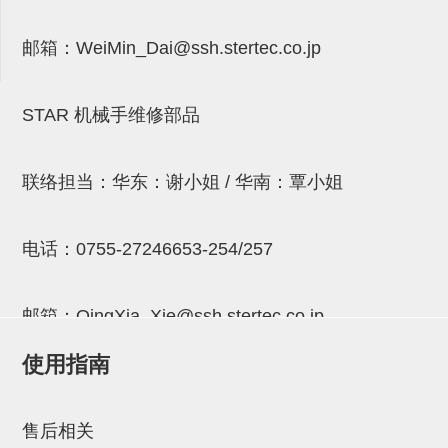
气剪备用刀片
NTH系列，NKH系列
邮箱：
WeiMin_Dai@ssh.stertec.co.jp
钢管系列SUS钢管
STAR 机械手维修部品
钢管端盖，钢管切割器，夹持器
连接块/支架
联络担当：华东：谢小姐 / 华南：覃小姐
基础框架
吸着框架
电话：
0755-27246653-254/257
夹取模组
限位模组
邮箱：
QingXia_Xie@ssh.stertec.co.jp
立体框架铝型材
使用指南
邮箱：
Chuyin_Qin@ssh.stertec.co.jp
铝材端盖
售后相关
连接块组件