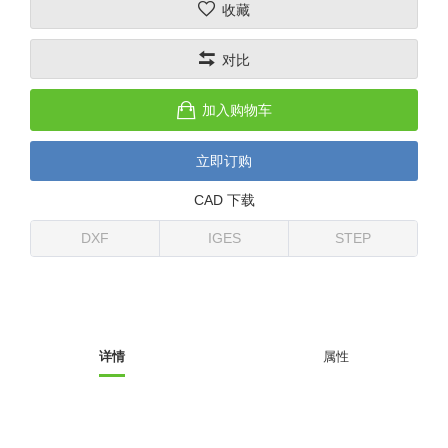
收藏
(26)
钢管端盖，钢管切割器，夹持器
立体框架铝型材 (9)
标准夹具
防转式金具(连接用、角度调整、
(14)
对比
铝材端盖 (3)
标准夹具 (7)
配管部品・传感器
大型) (13)
连接块/支架 (160)
连接块组件 (5)
配管部品・传感器 (154)
其它商品 (20)
配管部品・传感器
加入购物车
固定式/微型气缸用/调整器(其他)
基础框架 (47)
连接块 (16)
汇流板 (8)
其它商品
立即订购
(16)
吸着框架 (8)
支架 (3)
接头 (49)
螺丝・螺母・垫片 (12)
轻量化·树脂部品
CAD 下载
夹取模组 (28)
连接板 (14)
垫圈・气管接头・微型接头 (12)
其它非目录商品 (8)
轻量化·树脂部品(微型气缸) (2)
手动型快速交换用夹具
DXF
IGES
STEP
限位模组 (8)
垫块・垫片 (2)
气管・衬套 (24)
轻量化·树脂部品(吸着金具小型)
自动交换系统
(8)
螺母 (10)
气管剪刀・扎带・固定座 (9)
自动型快速交换用夹具
轻量化·树脂部品(汇流板) (4)
安装板・导轨・连接块・垫块・连
调节器・按键阀・手动按键 (6)
自动型快速交换用夹具-配件
详情
属性
接板 (4)
轻量化·树脂部品(钢管连接器) (4)
调速阀 (5)
自动型快速交换用夹具(多关节机
基础框架模组 (18)
器人用)
电磁阀接头 (6)