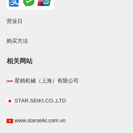
立体框架SUS方钢・方钢端盖・
连接金具
营业日
标准夹具
汇流板
购买方法
接头
垫圈・气管接头・微型接头
相关网站
气管・衬套
星精机械（上海）有限公司
气管剪刀・扎带・固定座
调节器・按键阀・手动按键
STAR.SEIKI.CO.,LTD
调速阀
电磁阀接头
www.starseiki.com.vn
微型调节减压阀