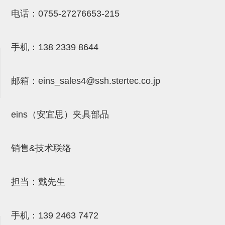
NW系列 (34)
微型气剪本体 (3)
NT系列 (13)
NB系列 (6)
气剪备用刀片 (29)
微型气剪备用刀片
电话：
0755-27276653-215
微型气剪备用刀片 (32)
剪刀安装部品 (3)
NS系列，NR系列，增压单元 (8)
水口剪刀单元，时间控制器 (2)
NTH系列，NKH系列 (5)
微型气剪用配件
手机：
138 2339 8644
微型气剪本体
剪刀安装部品
邮箱：
eins_sales4@ssh.stertec.co.jp
NW快速交换部品
NT系列
eins（安宜思）夹具部品
NS系列，NR系列，增压单元
销售&技术联络
气剪固定架，安装支架
NB系列
担当：戴先生
水口剪刀单元，时间控制器
气剪用备件
手机：
139 2463 7472