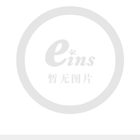
吸着模组 (7)
微型气缸
微型调节减压阀 (4)
夹取模组 (24)
矩形气缸
STAR传感器 (0)
限位模组 (4)
微型气缸用配件
限位开关 (2)
立体框架SUS方钢・方钢端盖・
矩形气缸用配件
微型开关・限位开关 (6)
连接金具 (15)
水口夹具
L型安装版(限位开关用) (4)
机能夹具
自动开关(有接点・无接点) (1)
缓冲材料
光电传感器 (2)
吸盘(嵌入式)
光电区域传感器 (1)
吸盘(螺丝固定式)
光纤 (2)
吸盘(自由式&十字&蛇纹)
光放大器 (4)
吸盘(TR&TRN)
水口夹具确认用 (1)
吸盘(附海绵)
AND基板 (4)