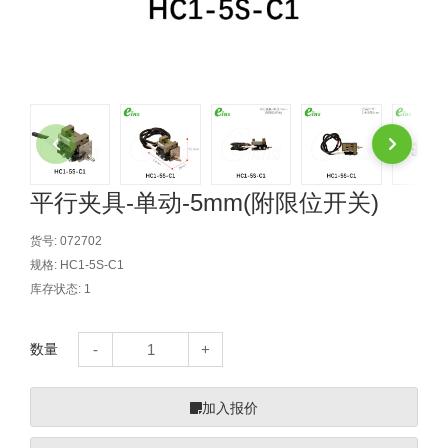
自动型快速交换用夹具(多关节机
抓取
(41)
器人用) (34)
微型·矩形·管型气缸 (55)
气缸配件 (55)
机能夹具 (143)
微型·矩形·管型气缸
微型气缸 (33)
矩形气缸 (19)
气缸配件
微型气缸用配件 (45)
矩形气缸用配件 (8)
机能夹具
水口夹具 (83)
机能夹具 (53)
缓冲材料 (7)
吸着
吸盘 (356)
吸着金具 (120)
其他真空配件 (42)
吸盘
平行夹具-单动-5mm(附限位开关)
吸盘(嵌入式) (52)
吸盘(TR&TRN) (63)
吸盘用配件(EP海绵、静电消除片)
带金具吸盘(长圆式) (16)
吸盘(薄钢板用) (7)
吸着金具
货号:
072702
规格:
HC1-5S-C1
(12)
吸盘(螺丝固定式) (6)
吸盘(附海绵) (10)
带金具吸盘(波纹管式1.5段) (19)
交换用吸盘 (85)
吸着金具(细微型、微型) (30)
其他真空配件
库存状态:
1
特殊吸盘(薄钢板可用) (8)
吸盘(自由式&十字&蛇纹) (17)
吸盘(附EP海绵) (6)
带金具吸盘(波纹管式2.5段) (20)
吸着金具(小型) (25)
吸盘套吸盘 (18)
剪切
数量
带金具吸盘(扁平真空式) (30)
吸着金具(大型) (8)
真空发生器、过滤器、确认阀 (14)
气剪 (171)
框架・模组
吸着金具(附保持机能) (2)
钢管系列 (265)
型材系列・立体框架SUS (143)
标准夹具 (7)
钢管系列
加入报价
防转式金具(细微型、微型、小型)
钢管系列SUS钢管 (0)
型材系列・立体框架SUS