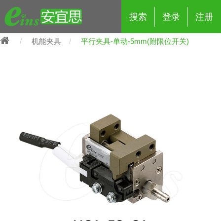
搜索
登录
注册
机能夹具
平行夹具-单动-5mm(附限位开关)
eins夹具治具配件
夹具交换 (210)
吸着 (519)
框架・模组 (427)
轻量化·树脂部品 (18)
夹具交换
抓取 (264)
剪切 (171)
配管部品・传感器 (188)
自动化 (2)
手动夹具交换 (15)
手动夹具交换
自动交换系统 (14)
手动型快速交换用夹具 (15)
自动交换系统
自动夹具交换(注塑机机械手用)
自动交换系统 (14)
自动夹具交换(注塑机机械手用)
(139)
自动型快速交换用夹具 (59)
自动型快速交换用夹具-配件 (80)
自动夹具交换(多关节机器人用)
自动夹具交换(多关节机器人用)