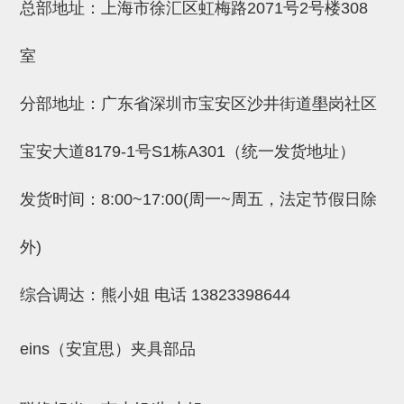
总部地址：上海市徐汇区虹梅路2071号2号楼308
吸盘(附EP海绵)
电源通信10单元 (4)
室
吸盘用配件(EP海绵、静电消除
片)
分部地址：广东省深圳市宝安区沙井街道壆岗社区
特殊吸盘(薄钢板可用)
宝安大道8179-1号S1栋A301（统一发货地址）
带金具吸盘(扁平真空式)
带金具吸盘(长圆式)
发货时间：8:00~17:00(周一~周五，法定节假日除
带金具吸盘(波纹管式1.5段)
外)
带金具吸盘(波纹管式2.5段)
综合调达：熊小姐 电话
13823398644
吸盘(薄钢板用)
交换用吸盘
eins（安宜思）夹具部品
吸着金具(细微型、微型)