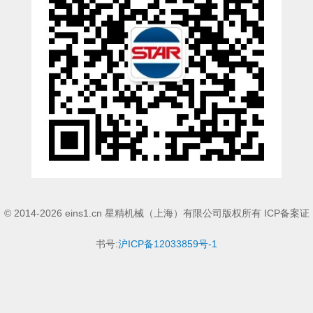
电源通信10单元
螺丝・螺母・垫片
其它非目录商品
轻量化·树脂部品(微型气缸)
轻量化·树脂部品(吸着金具小型)
轻量化·树脂部品(汇流板)
轻量化·树脂部品(钢管连接器)
STAR机械手维修部品
© 2014-2026 eins1.cn 星精机械（上海）有限公司版权所有 ICP备案证
SP系列 (10)
CS/CZ系列 (14)
CY系列 (47)
VK系列 (2)
SP系列
书号:
沪ICP备12033859号-1
ES(W)-SII系列 (11)
ESW-III系列 (4)
ES系列 (7)
EG(W)系列 (3)
SP-回转用 (1)
SP-前后用 (2)
SP-上下用 (7)
ES(W)-SII系列
ES(W)-SII-其他消耗品 (3)
ES(W)-SII-电磁阀用 (3)
ES(W)-SII-水口上下用 (5)
CS/CZ系列
CS/CZ-制品上下用 (4)
CS/CZ-姿势部用 (4)
CS/CZ-水口上下用 (4)
CS/CZ-电磁阀用 (2)
ESW-III系列