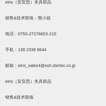
吸着金具(小型)
eins（安宜思）夹具部品
吸着金具(大型)
销售&技术联络：熊小姐
吸着金具(附保持机能)
防转式金具(细微型、微型、小型)
电话：
0755-27276653-215
防转式金具(连接用、角度调整、
大型)
手机：
138 2339 8644
固定式/微型气缸用/调整器(其他)
吸盘套吸盘
邮箱：
eins_sales4@ssh.stertec.co.jp
真空发生器、过滤器、确认阀
eins（安宜思）夹具部品
HNW系列
气剪
销售&技术联络
HNW系列 (18)
微型气剪用配件 (6)
NW快速交换部品 (2)
气剪固定架，安装支架 (5)
气剪用备件 (0)
NW系列