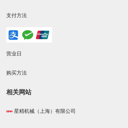
连接块
支付方法
支架
连接板
垫块・垫片
螺母
营业日
安装板・导轨・连接块・垫块・
购买方法
连接板
基础框架模组
相关网站
吸着模组
夹取模组
星精机械（上海）有限公司
限位模组