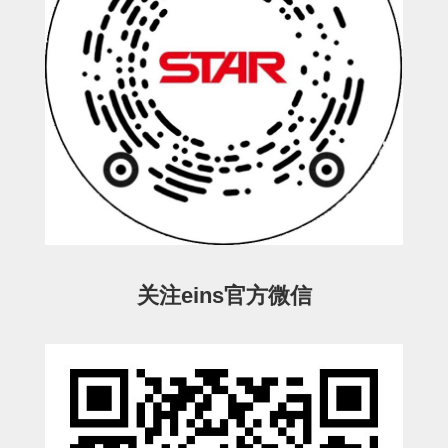
STAR传感器
限位开关
微型开关・限位开关
L型安装版(限位开关用)
自动开关(有接点・无接点)
光电传感器
光电区域传感器
关注eins官方微信
光纤
光放大器
水口夹具确认用
AND基板