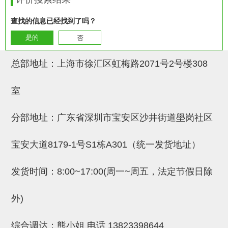
吸着模组 (7)
微型气缸
微型调节减压阀 (4)
夹取模组 (24)
矩形气缸
STAR传感器 (0)
查找的信息已经找到了吗？
是的
否
限位模组 (4)
微型气缸用配件
限位开关 (2)
立体框架SUS方钢・方钢端盖・
矩形气缸用配件
微型开关・限位开关 (6)
总部地址：上海市徐汇区虹梅路2071号2号楼308
连接金具 (15)
水口夹具
L型安装版(限位开关用) (4)
室
机能夹具
自动开关(有接点・无接点) (1)
分部地址：广东省深圳市宝安区沙井街道壆岗社区
缓冲材料
光电传感器 (2)
吸盘(嵌入式)
光电区域传感器 (1)
宝安大道8179-1号S1栋A301（统一发货地址）
吸盘(螺丝固定式)
光纤 (2)
发货时间：8:00~17:00(周一~周五，法定节假日除
吸盘(自由式&十字&蛇纹)
光放大器 (4)
外)
吸盘(TR&TRN)
水口夹具确认用 (1)
吸盘(附海绵)
AND基板 (4)
综合调达：熊小姐 电话
13823398644