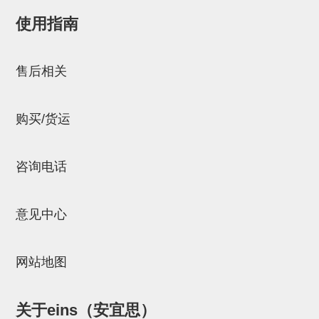
气剪备用刀片
使用指南
NTH系列，NKH系列
邮箱：
Chuyin_Qin@ssh.stertec.co.jp
钢管系列SUS钢管
售后相关
钢管端盖，钢管切割器，夹持器
连接块/支架
购买/货运
基础框架
咨询电话
吸着框架
夹取模组
意见中心
限位模组
立体框架铝型材
网站地图
铝材端盖
连接块组件
关于eins（安宜思）