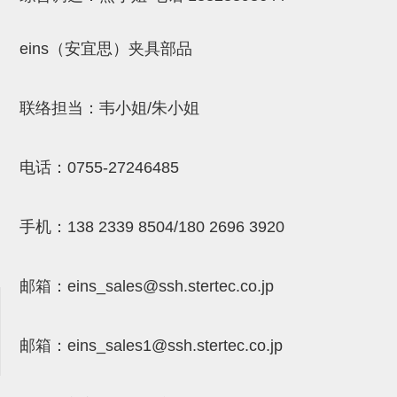
吸盘(附EP海绵)
电源通信10单元 (4)
eins（安宜思）夹具部品
吸盘用配件(EP海绵、静电消除
片)
联络担当：韦小姐/朱小姐
特殊吸盘(薄钢板可用)
带金具吸盘(扁平真空式)
电话：
0755-27246485
带金具吸盘(长圆式)
带金具吸盘(波纹管式1.5段)
手机：
138 2339 8504/180 2696 3920
带金具吸盘(波纹管式2.5段)
邮箱：
eins_sales@ssh.stertec.co.jp
吸盘(薄钢板用)
交换用吸盘
邮箱：
eins_sales
1@ssh.stertec.co.jp
吸着金具(细微型、微型)