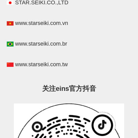
立体框架SUS方钢・方钢端盖・
STAR.SEIKI.CO.,LTD
连接金具
www.starseiki.com.vn
标准夹具
汇流板
www.starseiki.com.br
接头
垫圈・气管接头・微型接头
www.starseiki.com.tw
气管・衬套
气管剪刀・扎带・固定座
关注eins官方抖音
调节器・按键阀・手动按键
调速阀
电磁阀接头
微型调节减压阀