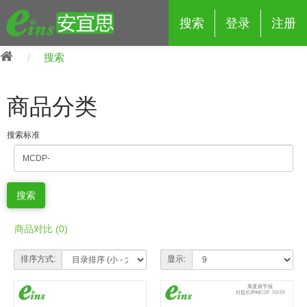
搜索
登录
注册
搜索
商品分类
搜索标准
eins夹具治具配件
夹具交换 (210)
吸着 (519)
框架・模组 (427)
轻量化·树脂部品 (18)
夹具交换
抓取 (264)
剪切 (171)
配管部品・传感器 (188)
自动化 (2)
手动夹具交换 (15)
手动夹具交换
自动交换系统 (14)
手动型快速交换用夹具 (15)
自动交换系统
商品对比 (0)
自动夹具交换(注塑机机械手用)
自动交换系统 (14)
自动夹具交换(注塑机机械手用)
排序方式:
显示:
(139)
自动型快速交换用夹具 (59)
自动型快速交换用夹具-配件 (80)
自动夹具交换(多关节机器人用)
自动夹具交换(多关节机器人用)