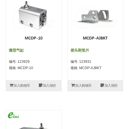
自动型快速交换用夹具(多关节机
抓取
(41)
器人用) (34)
微型·矩形·管型气缸 (55)
气缸配件 (55)
机能夹具 (143)
微型·矩形·管型气缸
微型气缸 (33)
矩形气缸 (19)
气缸配件
微型气缸用配件 (45)
矩形气缸用配件 (8)
机能夹具
水口夹具 (83)
机能夹具 (53)
缓冲材料 (7)
吸着
微型气缸
接头附垫片
吸盘 (356)
吸着金具 (120)
其他真空配件 (42)
吸盘
编号: 123929
编号: 123931
吸盘(嵌入式) (52)
吸盘(TR&TRN) (63)
吸盘用配件(EP海绵、静电消除片)
带金具吸盘(长圆式) (16)
吸盘(薄钢板用) (7)
吸着金具
规格: MCDP-10
规格: MCDP-AJBKT
(12)
吸盘(螺丝固定式) (6)
吸盘(附海绵) (10)
带金具吸盘(波纹管式1.5段) (19)
交换用吸盘 (85)
吸着金具(细微型、微型) (30)
其他真空配件
加入购物车
加入报价
加入购物车
加入报价
特殊吸盘(薄钢板可用) (8)
吸盘(自由式&十字&蛇纹) (17)
吸盘(附EP海绵) (6)
带金具吸盘(波纹管式2.5段) (20)
吸着金具(小型) (25)
吸盘套吸盘 (18)
剪切
带金具吸盘(扁平真空式) (30)
吸着金具(大型) (8)
真空发生器、过滤器、确认阀 (14)
气剪 (171)
框架・模组
吸着金具(附保持机能) (2)
钢管系列 (265)
型材系列・立体框架SUS (143)
标准夹具 (7)
钢管系列
防转式金具(细微型、微型、小型)
钢管系列SUS钢管 (0)
型材系列・立体框架SUS