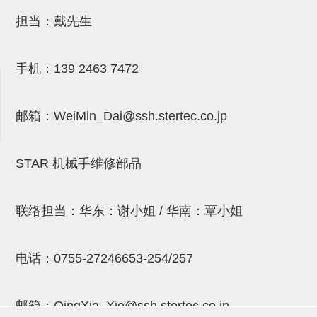
NW系列 (34)
微型气剪本体 (3)
NT系列 (13)
NB系列 (6)
气剪备用刀片 (29)
微型气剪备用刀片
担当：戴先生
微型气剪备用刀片 (32)
剪刀安装部品 (3)
NS系列，NR系列，增压单元 (8)
水口剪刀单元，时间控制器 (2)
NTH系列，NKH系列 (5)
微型气剪用配件
手机：
139 2463 7472
微型气剪本体
剪刀安装部品
邮箱：
WeiMin_Dai@ssh.stertec.co.jp
NW快速交换部品
NT系列
STAR 机械手维修部品
NS系列，NR系列，增压单元
气剪固定架，安装支架
联络担当：华东：谢小姐 / 华南：覃小姐
NB系列
电话：
0755-27246653-254/257
水口剪刀单元，时间控制器
气剪用备件
邮箱：
QingXia_Xie@ssh.stertec.co.jp