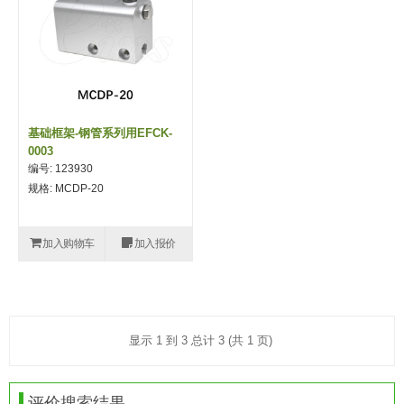
(26)
钢管端盖，钢管切割器，夹持器
立体框架铝型材 (9)
标准夹具
防转式金具(连接用、角度调整、
(14)
铝材端盖 (3)
标准夹具 (7)
配管部品・传感器
大型) (13)
连接块/支架 (160)
连接块组件 (5)
配管部品・传感器 (154)
其它商品 (20)
配管部品・传感器
固定式/微型气缸用/调整器(其他)
基础框架 (47)
连接块 (16)
汇流板 (8)
其它商品
基础框架-钢管系列用EFCK-
0003
(16)
吸着框架 (8)
支架 (3)
接头 (49)
螺丝・螺母・垫片 (12)
轻量化·树脂部品
编号: 123930
规格: MCDP-20
夹取模组 (28)
连接板 (14)
垫圈・气管接头・微型接头 (12)
其它非目录商品 (8)
轻量化·树脂部品(微型气缸) (2)
手动型快速交换用夹具
限位模组 (8)
垫块・垫片 (2)
气管・衬套 (24)
轻量化·树脂部品(吸着金具小型)
自动交换系统
加入购物车
加入报价
(8)
螺母 (10)
气管剪刀・扎带・固定座 (9)
自动型快速交换用夹具
轻量化·树脂部品(汇流板) (4)
安装板・导轨・连接块・垫块・连
调节器・按键阀・手动按键 (6)
自动型快速交换用夹具-配件
接板 (4)
轻量化·树脂部品(钢管连接器) (4)
调速阀 (5)
自动型快速交换用夹具(多关节机
显示 1 到 3 总计 3 (共 1 页)
基础框架模组 (18)
器人用)
电磁阀接头 (6)
评价搜索结果