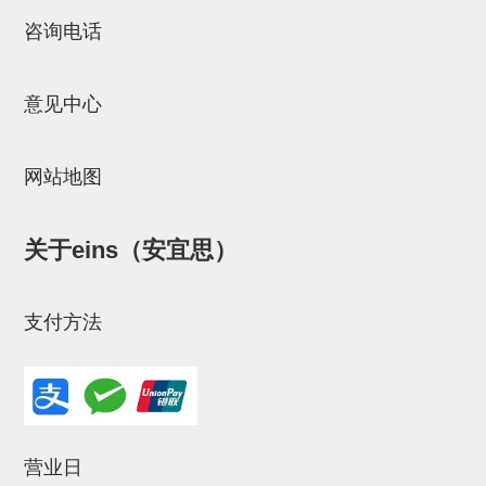
STAR传感器
咨询电话
限位开关
意见中心
微型开关・限位开关
L型安装版(限位开关用)
网站地图
自动开关(有接点・无接点)
光电传感器
关于eins（安宜思）
光电区域传感器
光纤
支付方法
光放大器
水口夹具确认用
AND基板
营业日