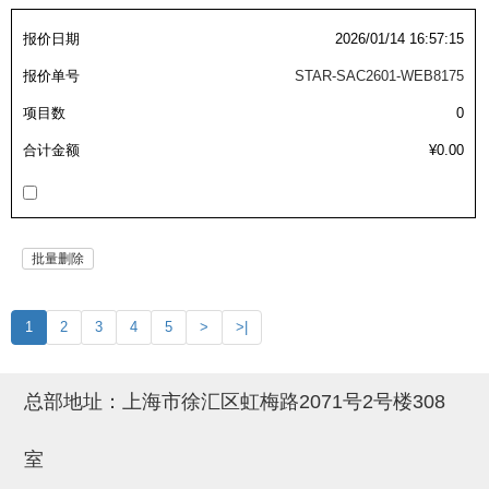
吸着金具(小型)
报价日期
2026/01/14 16:57:15
吸着金具(大型)
报价单号
STAR-SAC2601-WEB8175
吸着金具(附保持机能)
项目数
0
防转式金具(细微型、微型、小型)
合计金额
¥0.00
防转式金具(连接用、角度调整、
大型)
固定式/微型气缸用/调整器(其他)
批量删除
吸盘套吸盘
1
2
3
4
5
>
>|
真空发生器、过滤器、确认阀
HNW系列
总部地址：上海市徐汇区虹梅路2071号2号楼308
气剪
室
HNW系列 (18)
微型气剪用配件 (6)
NW快速交换部品 (2)
气剪固定架，安装支架 (5)
气剪用备件 (0)
NW系列