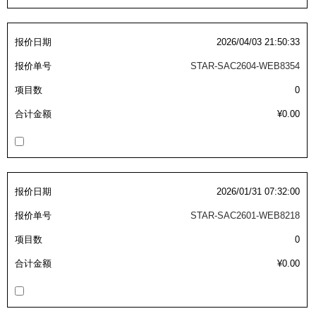
吸盘(附EP海绵)
电源通信10单元 (4)
吸盘用配件(EP海绵、静电消除
报价日期
2026/04/03 21:50:33
报价单号
STAR-SAC2604-WEB8354
片)
项目数
0
特殊吸盘(薄钢板可用)
合计金额
¥0.00
带金具吸盘(扁平真空式)
带金具吸盘(长圆式)
带金具吸盘(波纹管式1.5段)
报价日期
2026/01/31 07:32:00
带金具吸盘(波纹管式2.5段)
报价单号
STAR-SAC2601-WEB8218
吸盘(薄钢板用)
项目数
0
交换用吸盘
合计金额
¥0.00
吸着金具(细微型、微型)