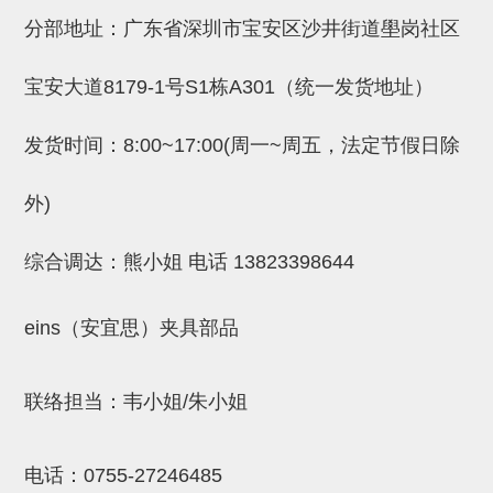
NW系列 (34)
微型气剪本体 (3)
NT系列 (13)
NB系列 (6)
气剪备用刀片 (29)
微型气剪备用刀片
分部地址：广东省深圳市宝安区沙井街道壆岗社区
微型气剪备用刀片 (32)
剪刀安装部品 (3)
NS系列，NR系列，增压单元 (8)
水口剪刀单元，时间控制器 (2)
NTH系列，NKH系列 (5)
微型气剪用配件
宝安大道8179-1号S1栋A301（统一发货地址）
微型气剪本体
发货时间：8:00~17:00(周一~周五，法定节假日除
剪刀安装部品
NW快速交换部品
外)
NT系列
综合调达：熊小姐 电话
13823398644
NS系列，NR系列，增压单元
气剪固定架，安装支架
eins（安宜思）夹具部品
NB系列
联络担当：韦小姐/朱小姐
水口剪刀单元，时间控制器
气剪用备件
电话：
0755-27246485