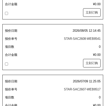
自动型快速交换用夹具(多关节机
抓取
合计金额
¥0.00
(41)
器人用) (34)
微型·矩形·管型气缸 (55)
气缸配件 (55)
机能夹具 (143)
微型·矩形·管型气缸
立刻订购
微型气缸 (33)
矩形气缸 (19)
气缸配件
微型气缸用配件 (45)
矩形气缸用配件 (8)
机能夹具
报价日期
2026/08/05 12:14:45
水口夹具 (83)
机能夹具 (53)
缓冲材料 (7)
吸着
报价单号
STAR-SAC2608-WEB8541
吸盘 (356)
吸着金具 (120)
其他真空配件 (42)
吸盘
项目数
0
合计金额
¥0.00
吸盘(嵌入式) (52)
吸盘(TR&TRN) (63)
吸盘用配件(EP海绵、静电消除片)
带金具吸盘(长圆式) (16)
吸盘(薄钢板用) (7)
吸着金具
立刻订购
(12)
吸盘(螺丝固定式) (6)
吸盘(附海绵) (10)
带金具吸盘(波纹管式1.5段) (19)
交换用吸盘 (85)
吸着金具(细微型、微型) (30)
其他真空配件
特殊吸盘(薄钢板可用) (8)
吸盘(自由式&十字&蛇纹) (17)
吸盘(附EP海绵) (6)
带金具吸盘(波纹管式2.5段) (20)
吸着金具(小型) (25)
吸盘套吸盘 (18)
剪切
报价日期
2026/07/09 11:25:05
带金具吸盘(扁平真空式) (30)
吸着金具(大型) (8)
真空发生器、过滤器、确认阀 (14)
气剪 (171)
框架・模组
报价单号
STAR-SAC2607-WEB8517
吸着金具(附保持机能) (2)
钢管系列 (265)
型材系列・立体框架SUS (143)
标准夹具 (7)
钢管系列
项目数
0
防转式金具(细微型、微型、小型)
钢管系列SUS钢管 (0)
型材系列・立体框架SUS
合计金额
¥0.00