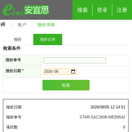
搜索
登录
注册
账户
报价详情
报价
报价记录
检索条件
报价单号
eins夹具治具配件
报价日期
*
夹具交换 (210)
吸着 (519)
框架・模组 (427)
轻量化·树脂部品 (18)
夹具交换
检索
抓取 (264)
剪切 (171)
配管部品・传感器 (188)
自动化 (2)
手动夹具交换 (15)
手动夹具交换
自动交换系统 (14)
手动型快速交换用夹具 (15)
自动交换系统
报价日期
2026/08/05 12:14:51
自动夹具交换(注塑机机械手用)
自动交换系统 (14)
自动夹具交换(注塑机机械手用)
报价单号
STAR-SAC2608-WEB8542
(139)
自动型快速交换用夹具 (59)
自动型快速交换用夹具-配件 (80)
自动夹具交换(多关节机器人用)
项目数
0
自动夹具交换(多关节机器人用)