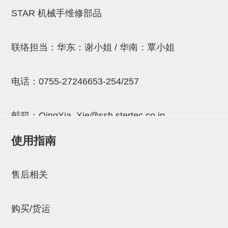
立体框架SUS方钢・方钢端盖・
STAR 机械手维修部品
连接金具
标准夹具
联络担当：华东：谢小姐 / 华南：覃小姐
汇流板
接头
电话：
0755-27246653-254/257
垫圈・气管接头・微型接头
邮箱：
QingXia_Xie@ssh.stertec.co.jp
气管・衬套
使用指南
气管剪刀・扎带・固定座
邮箱：
Chuyin_Qin@ssh.stertec.co.jp
调节器・按键阀・手动按键
售后相关
调速阀
电磁阀接头
购买/货运
微型调节减压阀