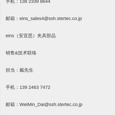
手机：
138 2339 8644
连接块
支架
邮箱：
eins_sales4@ssh.stertec.co.jp
连接板
eins（安宜思）夹具部品
垫块・垫片
螺母
销售&技术联络
安装板・导轨・连接块・垫块・
连接板
担当：戴先生
基础框架模组
吸着模组
手机：
139 2463 7472
夹取模组
邮箱：
WeiMin_Dai@ssh.stertec.co.jp
限位模组