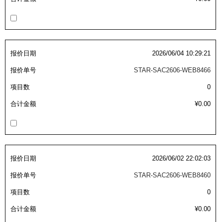
(26)
钢管端盖，钢管切割器，夹持器
立体框架铝型材 (9)
标准夹具
防转式金具(连接用、角度调整、
(14)
铝材端盖 (3)
标准夹具 (7)
配管部品・传感器
大型) (13)
连接块/支架 (160)
连接块组件 (5)
配管部品・传感器 (154)
其它商品 (20)
配管部品・传感器
报价日期
2026/06/04 10:29:21
固定式/微型气缸用/调整器(其他)
基础框架 (47)
连接块 (16)
汇流板 (8)
其它商品
报价单号
STAR-SAC2606-WEB8466
(16)
吸着框架 (8)
项目数
0
支架 (3)
接头 (49)
螺丝・螺母・垫片 (12)
轻量化·树脂部品
合计金额
¥0.00
夹取模组 (28)
连接板 (14)
垫圈・气管接头・微型接头 (12)
其它非目录商品 (8)
轻量化·树脂部品(微型气缸) (2)
手动型快速交换用夹具
限位模组 (8)
垫块・垫片 (2)
气管・衬套 (24)
轻量化·树脂部品(吸着金具小型)
自动交换系统
(8)
螺母 (10)
气管剪刀・扎带・固定座 (9)
自动型快速交换用夹具
报价日期
2026/06/02 22:02:03
轻量化·树脂部品(汇流板) (4)
安装板・导轨・连接块・垫块・连
调节器・按键阀・手动按键 (6)
自动型快速交换用夹具-配件
报价单号
STAR-SAC2606-WEB8460
接板 (4)
轻量化·树脂部品(钢管连接器) (4)
调速阀 (5)
自动型快速交换用夹具(多关节机
项目数
0
基础框架模组 (18)
器人用)
电磁阀接头 (6)
合计金额
¥0.00