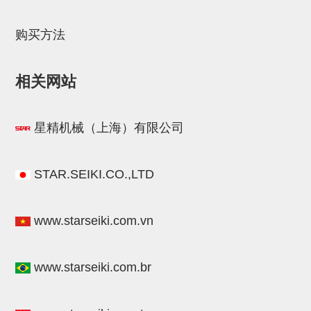
电源通信10单元
螺丝・螺母・垫片
购买方法
其它非目录商品
相关网站
轻量化·树脂部品(微型气缸)
轻量化·树脂部品(吸着金具小型)
星精机械（上海）有限公司
轻量化·树脂部品(汇流板)
轻量化·树脂部品(钢管连接器)
STAR.SEIKI.CO.,LTD
STAR机械手维修部品
SP系列 (10)
CS/CZ系列 (14)
CY系列 (47)
VK系列 (2)
SP系列
www.starseiki.com.vn
ES(W)-SII系列 (11)
ESW-III系列 (4)
ES系列 (7)
EG(W)系列 (3)
SP-回转用 (1)
SP-前后用 (2)
SP-上下用 (7)
ES(W)-SII系列
www.starseiki.com.br
ES(W)-SII-其他消耗品 (3)
ES(W)-SII-电磁阀用 (3)
ES(W)-SII-水口上下用 (5)
CS/CZ系列
CS/CZ-制品上下用 (4)
CS/CZ-姿势部用 (4)
CS/CZ-水口上下用 (4)
CS/CZ-电磁阀用 (2)
ESW-III系列