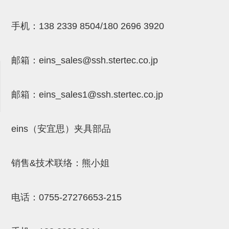
气剪备用刀片
NTH系列，NKH系列
手机：
138 2339 8504/180 2696 3920
钢管系列SUS钢管
邮箱：
eins_sales@ssh.stertec.co.jp
钢管端盖，钢管切割器，夹持器
连接块/支架
邮箱：
eins_sales
1@ssh.stertec.co.jp
基础框架
吸着框架
eins（安宜思）夹具部品
夹取模组
限位模组
销售&技术联络：熊小姐
立体框架铝型材
电话：
0755-27276653-215
铝材端盖
连接块组件