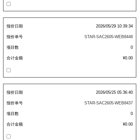
吸着模组 (7)
微型气缸
微型调节减压阀 (4)
夹取模组 (24)
矩形气缸
STAR传感器 (0)
限位模组 (4)
微型气缸用配件
限位开关 (2)
报价日期
2026/05/29 10:39:34
立体框架SUS方钢・方钢端盖・
矩形气缸用配件
报价单号
STAR-SAC2605-WEB8448
微型开关・限位开关 (6)
项目数
0
连接金具 (15)
水口夹具
L型安装版(限位开关用) (4)
合计金额
¥0.00
机能夹具
自动开关(有接点・无接点) (1)
缓冲材料
光电传感器 (2)
吸盘(嵌入式)
光电区域传感器 (1)
报价日期
2026/05/25 05:36:40
吸盘(螺丝固定式)
光纤 (2)
报价单号
STAR-SAC2605-WEB8437
吸盘(自由式&十字&蛇纹)
光放大器 (4)
项目数
0
吸盘(TR&TRN)
水口夹具确认用 (1)
合计金额
¥0.00
吸盘(附海绵)
AND基板 (4)