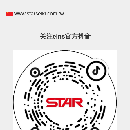
连接块
www.starseiki.com.tw
支架
连接板
关注eins官方抖音
垫块・垫片
螺母
安装板・导轨・连接块・垫块・
连接板
基础框架模组
吸着模组
夹取模组
限位模组