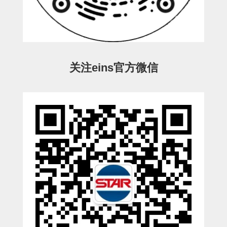
立体框架SUS方钢・方钢端盖・
连接金具
标准夹具
汇流板
关注eins官方微信
接头
垫圈・气管接头・微型接头
气管・衬套
气管剪刀・扎带・固定座
调节器・按键阀・手动按键
调速阀
电磁阀接头
微型调节减压阀