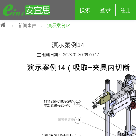
搜索
登录
注册
新闻事件
演示案例14
演示案例14
创建日期：
2023-01-30 09:00:17
eins夹具治具配件
夹具交换 (210)
吸着 (519)
框架・模组 (427)
轻量化·树脂部品 (18)
夹具交换
抓取 (264)
剪切 (171)
配管部品・传感器 (188)
自动化 (2)
手动夹具交换 (15)
手动夹具交换
自动交换系统 (14)
手动型快速交换用夹具 (15)
自动交换系统
自动夹具交换(注塑机机械手用)
自动交换系统 (14)
自动夹具交换(注塑机机械手用)
(139)
自动型快速交换用夹具 (59)
自动型快速交换用夹具-配件 (80)
自动夹具交换(多关节机器人用)
自动夹具交换(多关节机器人用)