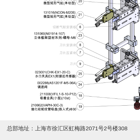
自动型快速交换用夹具(多关节机
抓取
(41)
器人用) (34)
微型·矩形·管型气缸 (55)
气缸配件 (55)
机能夹具 (143)
微型·矩形·管型气缸
微型气缸 (33)
矩形气缸 (19)
气缸配件
微型气缸用配件 (45)
矩形气缸用配件 (8)
机能夹具
水口夹具 (83)
机能夹具 (53)
缓冲材料 (7)
吸着
吸盘 (356)
吸着金具 (120)
其他真空配件 (42)
吸盘
吸盘(嵌入式) (52)
吸盘(TR&TRN) (63)
吸盘用配件(EP海绵、静电消除片)
带金具吸盘(长圆式) (16)
吸盘(薄钢板用) (7)
吸着金具
(12)
吸盘(螺丝固定式) (6)
吸盘(附海绵) (10)
带金具吸盘(波纹管式1.5段) (19)
交换用吸盘 (85)
吸着金具(细微型、微型) (30)
其他真空配件
特殊吸盘(薄钢板可用) (8)
吸盘(自由式&十字&蛇纹) (17)
吸盘(附EP海绵) (6)
带金具吸盘(波纹管式2.5段) (20)
吸着金具(小型) (25)
吸盘套吸盘 (18)
剪切
带金具吸盘(扁平真空式) (30)
吸着金具(大型) (8)
真空发生器、过滤器、确认阀 (14)
气剪 (171)
框架・模组
吸着金具(附保持机能) (2)
钢管系列 (265)
型材系列・立体框架SUS (143)
标准夹具 (7)
钢管系列
总部地址：上海市徐汇区虹梅路2071号2号楼308
防转式金具(细微型、微型、小型)
钢管系列SUS钢管 (0)
型材系列・立体框架SUS