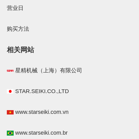
气剪备用刀片
营业日
NTH系列，NKH系列
钢管系列SUS钢管
购买方法
钢管端盖，钢管切割器，夹持器
相关网站
连接块/支架
基础框架
星精机械（上海）有限公司
吸着框架
夹取模组
STAR.SEIKI.CO.,LTD
限位模组
立体框架铝型材
www.starseiki.com.vn
铝材端盖
www.starseiki.com.br
连接块组件