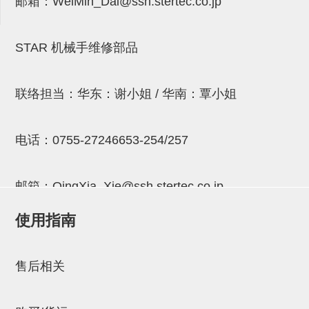
邮箱：
WeiMin_Dai@ssh.stertec.co.jp
吸着金具(小型)
吸着金具(大型)
STAR 机械手维修部品
吸着金具(附保持机能)
防转式金具(细微型、微型、小型)
联络担当：华东：谢小姐 / 华南：覃小姐
防转式金具(连接用、角度调整、
大型)
电话：
0755-27246653-254/257
固定式/微型气缸用/调整器(其他)
邮箱：
QingXia_Xie@ssh.stertec.co.jp
吸盘套吸盘
真空发生器、过滤器、确认阀
使用指南
邮箱：
Chuyin_Qin@ssh.stertec.co.jp
HNW系列
售后相关
气剪
HNW系列 (18)
微型气剪用配件 (6)
NW快速交换部品 (2)
气剪固定架，安装支架 (5)
气剪用备件 (0)
NW系列