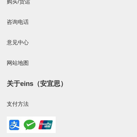
购买/货运
NW系列 (34)
微型气剪本体 (3)
NT系列 (13)
NB系列 (6)
气剪备用刀片 (29)
微型气剪备用刀片
微型气剪备用刀片 (32)
剪刀安装部品 (3)
NS系列，NR系列，增压单元 (8)
水口剪刀单元，时间控制器 (2)
NTH系列，NKH系列 (5)
微型气剪用配件
咨询电话
微型气剪本体
意见中心
剪刀安装部品
NW快速交换部品
网站地图
NT系列
NS系列，NR系列，增压单元
关于eins（安宜思）
气剪固定架，安装支架
NB系列
支付方法
水口剪刀单元，时间控制器
气剪用备件