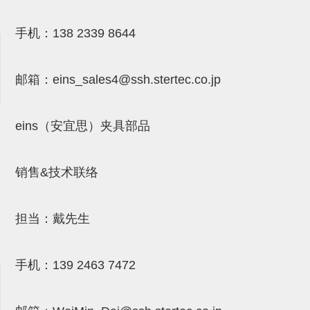
吸盘(附EP海绵)
电源通信10单元 (4)
手机：
138 2339 8644
吸盘用配件(EP海绵、静电消除
片)
邮箱：
eins_sales4@ssh.stertec.co.jp
特殊吸盘(薄钢板可用)
带金具吸盘(扁平真空式)
eins（安宜思）夹具部品
带金具吸盘(长圆式)
销售&技术联络
带金具吸盘(波纹管式1.5段)
带金具吸盘(波纹管式2.5段)
担当：戴先生
吸盘(薄钢板用)
交换用吸盘
手机：
139 2463 7472
吸着金具(细微型、微型)