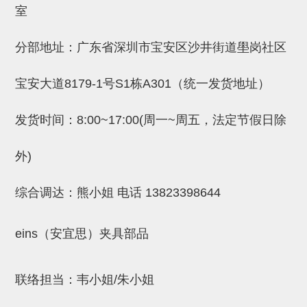
室
(26)
钢管端盖，钢管切割器，夹持器
立体框架铝型材 (9)
标准夹具
防转式金具(连接用、角度调整、
(14)
铝材端盖 (3)
标准夹具 (7)
配管部品・传感器
分部地址：广东省深圳市宝安区沙井街道壆岗社区
大型) (13)
连接块/支架 (160)
连接块组件 (5)
配管部品・传感器 (154)
其它商品 (20)
配管部品・传感器
宝安大道8179-1号S1栋A301（统一发货地址）
固定式/微型气缸用/调整器(其他)
基础框架 (47)
连接块 (16)
汇流板 (8)
其它商品
发货时间：8:00~17:00(周一~周五，法定节假日除
(16)
吸着框架 (8)
支架 (3)
接头 (49)
螺丝・螺母・垫片 (12)
轻量化·树脂部品
夹取模组 (28)
连接板 (14)
垫圈・气管接头・微型接头 (12)
其它非目录商品 (8)
轻量化·树脂部品(微型气缸) (2)
手动型快速交换用夹具
外)
限位模组 (8)
垫块・垫片 (2)
气管・衬套 (24)
轻量化·树脂部品(吸着金具小型)
自动交换系统
综合调达：熊小姐 电话
13823398644
(8)
螺母 (10)
气管剪刀・扎带・固定座 (9)
自动型快速交换用夹具
轻量化·树脂部品(汇流板) (4)
安装板・导轨・连接块・垫块・连
调节器・按键阀・手动按键 (6)
自动型快速交换用夹具-配件
eins（安宜思）夹具部品
接板 (4)
轻量化·树脂部品(钢管连接器) (4)
调速阀 (5)
自动型快速交换用夹具(多关节机
联络担当：韦小姐/朱小姐
基础框架模组 (18)
器人用)
电磁阀接头 (6)