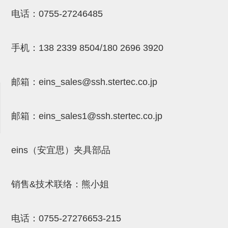
吸着模组 (7)
微型气缸
微型调节减压阀 (4)
电话：
0755-27246485
夹取模组 (24)
矩形气缸
STAR传感器 (0)
限位模组 (4)
微型气缸用配件
限位开关 (2)
手机：
138 2339 8504/180 2696 3920
立体框架SUS方钢・方钢端盖・
矩形气缸用配件
微型开关・限位开关 (6)
连接金具 (15)
水口夹具
L型安装版(限位开关用) (4)
邮箱：
eins_sales@ssh.stertec.co.jp
机能夹具
自动开关(有接点・无接点) (1)
邮箱：
eins_sales
1@ssh.stertec.co.jp
缓冲材料
光电传感器 (2)
吸盘(嵌入式)
光电区域传感器 (1)
eins（安宜思）夹具部品
吸盘(螺丝固定式)
光纤 (2)
吸盘(自由式&十字&蛇纹)
光放大器 (4)
销售&技术联络：熊小姐
吸盘(TR&TRN)
水口夹具确认用 (1)
电话：
0755-27276653-215
吸盘(附海绵)
AND基板 (4)