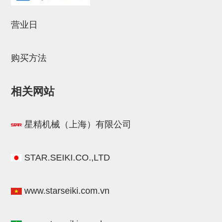
气剪备用刀片
NTH系列，NKH系列
营业日
钢管系列SUS钢管
购买方法
钢管端盖，钢管切割器，夹持器
连接块/支架
相关网站
基础框架
吸着框架
星精机械（上海）有限公司
夹取模组
限位模组
STAR.SEIKI.CO.,LTD
立体框架铝型材
www.starseiki.com.vn
铝材端盖
连接块组件