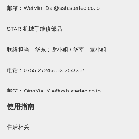
吸着金具(小型)
邮箱：
WeiMin_Dai@ssh.stertec.co.jp
吸着金具(大型)
吸着金具(附保持机能)
STAR 机械手维修部品
防转式金具(细微型、微型、小型)
防转式金具(连接用、角度调整、
联络担当：华东：谢小姐 / 华南：覃小姐
大型)
电话：
0755-27246653-254/257
固定式/微型气缸用/调整器(其他)
吸盘套吸盘
邮箱：
QingXia_Xie@ssh.stertec.co.jp
真空发生器、过滤器、确认阀
使用指南
HNW系列
邮箱：
Chuyin_Qin@ssh.stertec.co.jp
气剪
售后相关
HNW系列 (18)
微型气剪用配件 (6)
NW快速交换部品 (2)
气剪固定架，安装支架 (5)
气剪用备件 (0)
NW系列