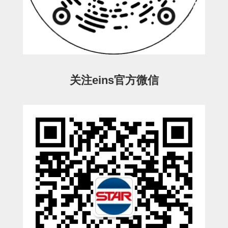
立体框架SUS方钢・方钢端盖・
连接金具
标准夹具
汇流板
关注eins官方微信
接头
垫圈・气管接头・微型接头
气管・衬套
气管剪刀・扎带・固定座
调节器・按键阀・手动按键
调速阀
电磁阀接头
微型调节减压阀