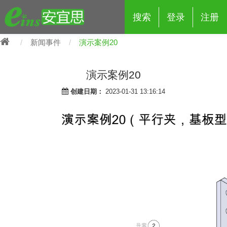
搜索
登录
注册
新闻事件
演示案例20
演示案例20
创建日期：
2023-01-31 13:16:14
eins夹具治具配件
夹具交换 (210)
吸着 (519)
框架・模组 (427)
轻量化·树脂部品 (18)
夹具交换
抓取 (264)
剪切 (171)
配管部品・传感器 (188)
自动化 (2)
手动夹具交换 (15)
手动夹具交换
自动交换系统 (14)
手动型快速交换用夹具 (15)
自动交换系统
自动夹具交换(注塑机机械手用)
自动交换系统 (14)
自动夹具交换(注塑机机械手用)
(139)
自动型快速交换用夹具 (59)
自动型快速交换用夹具-配件 (80)
自动夹具交换(多关节机器人用)
自动夹具交换(多关节机器人用)