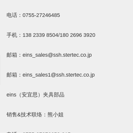
吸着模组 (7)
微型气缸
微型调节减压阀 (4)
夹取模组 (24)
矩形气缸
STAR传感器 (0)
电话：
0755-27246485
限位模组 (4)
微型气缸用配件
限位开关 (2)
手机：
138 2339 8504/180 2696 3920
立体框架SUS方钢・方钢端盖・
矩形气缸用配件
微型开关・限位开关 (6)
连接金具 (15)
水口夹具
L型安装版(限位开关用) (4)
邮箱：
eins_sales@ssh.stertec.co.jp
机能夹具
自动开关(有接点・无接点) (1)
缓冲材料
光电传感器 (2)
邮箱：
eins_sales
1@ssh.stertec.co.jp
吸盘(嵌入式)
光电区域传感器 (1)
吸盘(螺丝固定式)
光纤 (2)
eins（安宜思）夹具部品
吸盘(自由式&十字&蛇纹)
光放大器 (4)
销售&技术联络：熊小姐
吸盘(TR&TRN)
水口夹具确认用 (1)
吸盘(附海绵)
AND基板 (4)