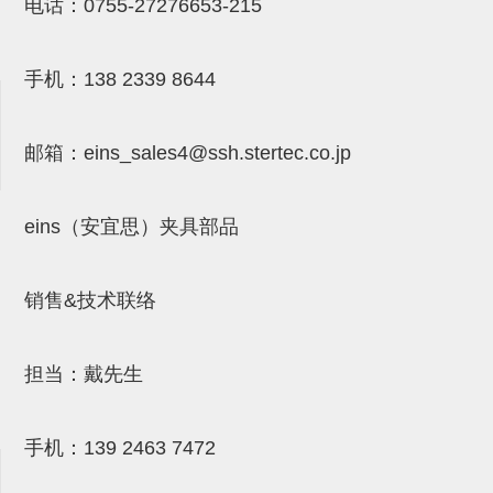
电话：
0755-27276653-215
吸盘(附EP海绵)
电源通信10单元 (4)
吸盘用配件(EP海绵、静电消除
手机：
138 2339 8644
片)
特殊吸盘(薄钢板可用)
邮箱：
eins_sales4@ssh.stertec.co.jp
带金具吸盘(扁平真空式)
eins（安宜思）夹具部品
带金具吸盘(长圆式)
带金具吸盘(波纹管式1.5段)
销售&技术联络
带金具吸盘(波纹管式2.5段)
吸盘(薄钢板用)
担当：戴先生
交换用吸盘
手机：
139 2463 7472
吸着金具(细微型、微型)