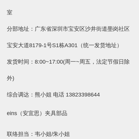
(26)
钢管端盖，钢管切割器，夹持器
立体框架铝型材 (9)
标准夹具
室
防转式金具(连接用、角度调整、
(14)
铝材端盖 (3)
标准夹具 (7)
配管部品・传感器
分部地址：广东省深圳市宝安区沙井街道壆岗社区
大型) (13)
连接块/支架 (160)
连接块组件 (5)
配管部品・传感器 (154)
其它商品 (20)
配管部品・传感器
固定式/微型气缸用/调整器(其他)
基础框架 (47)
连接块 (16)
汇流板 (8)
其它商品
宝安大道8179-1号S1栋A301（统一发货地址）
(16)
吸着框架 (8)
支架 (3)
接头 (49)
螺丝・螺母・垫片 (12)
轻量化·树脂部品
发货时间：8:00~17:00(周一~周五，法定节假日除
夹取模组 (28)
连接板 (14)
垫圈・气管接头・微型接头 (12)
其它非目录商品 (8)
轻量化·树脂部品(微型气缸) (2)
手动型快速交换用夹具
外)
限位模组 (8)
垫块・垫片 (2)
气管・衬套 (24)
轻量化·树脂部品(吸着金具小型)
自动交换系统
(8)
螺母 (10)
气管剪刀・扎带・固定座 (9)
自动型快速交换用夹具
综合调达：熊小姐 电话
13823398644
轻量化·树脂部品(汇流板) (4)
安装板・导轨・连接块・垫块・连
调节器・按键阀・手动按键 (6)
自动型快速交换用夹具-配件
eins（安宜思）夹具部品
接板 (4)
轻量化·树脂部品(钢管连接器) (4)
调速阀 (5)
自动型快速交换用夹具(多关节机
基础框架模组 (18)
器人用)
电磁阀接头 (6)
联络担当：韦小姐/朱小姐