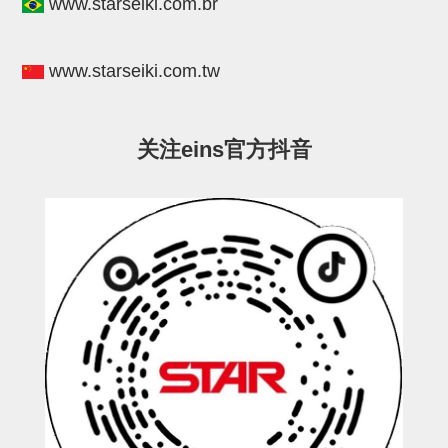
www.starseiki.com.br
连接块
支架
www.starseiki.com.tw
连接板
垫块・垫片
关注eins官方抖音
螺母
安装板・导轨・连接块・垫块・
连接板
基础框架模组
吸着模组
夹取模组
限位模组