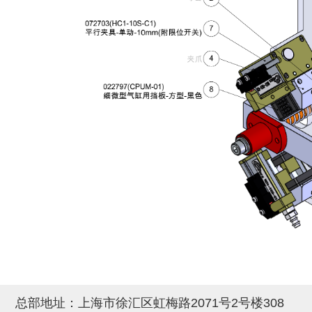
自动型快速交换用夹具(多关节机
抓取
(41)
器人用) (34)
微型·矩形·管型气缸 (55)
气缸配件 (55)
机能夹具 (143)
微型·矩形·管型气缸
微型气缸 (33)
矩形气缸 (19)
气缸配件
微型气缸用配件 (45)
矩形气缸用配件 (8)
机能夹具
水口夹具 (83)
机能夹具 (53)
缓冲材料 (7)
吸着
吸盘 (356)
吸着金具 (120)
其他真空配件 (42)
吸盘
吸盘(嵌入式) (52)
吸盘(TR&TRN) (63)
吸盘用配件(EP海绵、静电消除片)
带金具吸盘(长圆式) (16)
吸盘(薄钢板用) (7)
吸着金具
(12)
吸盘(螺丝固定式) (6)
吸盘(附海绵) (10)
带金具吸盘(波纹管式1.5段) (19)
交换用吸盘 (85)
吸着金具(细微型、微型) (30)
其他真空配件
特殊吸盘(薄钢板可用) (8)
吸盘(自由式&十字&蛇纹) (17)
吸盘(附EP海绵) (6)
带金具吸盘(波纹管式2.5段) (20)
吸着金具(小型) (25)
吸盘套吸盘 (18)
剪切
带金具吸盘(扁平真空式) (30)
吸着金具(大型) (8)
真空发生器、过滤器、确认阀 (14)
气剪 (171)
框架・模组
吸着金具(附保持机能) (2)
钢管系列 (265)
型材系列・立体框架SUS (143)
标准夹具 (7)
钢管系列
防转式金具(细微型、微型、小型)
钢管系列SUS钢管 (0)
型材系列・立体框架SUS
总部地址：上海市徐汇区虹梅路2071号2号楼308