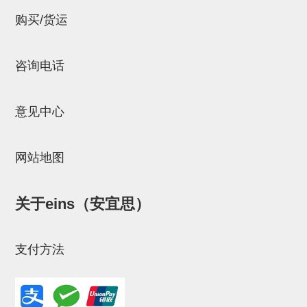
NW系列 (34)
微型气剪本体 (3)
NT系列 (13)
NB系列 (6)
气剪备用刀片 (29)
微型气剪备用刀片
购买/货运
微型气剪备用刀片 (32)
剪刀安装部品 (3)
NS系列，NR系列，增压单元 (8)
水口剪刀单元，时间控制器 (2)
NTH系列，NKH系列 (5)
微型气剪用配件
咨询电话
微型气剪本体
剪刀安装部品
意见中心
NW快速交换部品
NT系列
网站地图
NS系列，NR系列，增压单元
关于eins（安宜思）
气剪固定架，安装支架
NB系列
支付方法
水口剪刀单元，时间控制器
气剪用备件