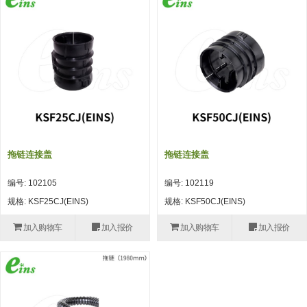
吸着模组 (7)
微型气缸
微型调节减压阀 (4)
夹取模组 (24)
矩形气缸
STAR传感器 (0)
限位模组 (4)
微型气缸用配件
限位开关 (2)
立体框架SUS方钢・方钢端盖・
矩形气缸用配件
微型开关・限位开关 (6)
连接金具 (15)
水口夹具
L型安装版(限位开关用) (4)
机能夹具
自动开关(有接点・无接点) (1)
拖链连接盖
拖链连接盖
缓冲材料
光电传感器 (2)
编号: 102105
编号: 102119
吸盘(嵌入式)
光电区域传感器 (1)
规格: KSF25CJ(EINS)
规格: KSF50CJ(EINS)
吸盘(螺丝固定式)
光纤 (2)
加入购物车
加入报价
加入购物车
加入报价
吸盘(自由式&十字&蛇纹)
光放大器 (4)
吸盘(TR&TRN)
水口夹具确认用 (1)
吸盘(附海绵)
AND基板 (4)