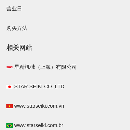
STAR传感器
营业日
限位开关
购买方法
微型开关・限位开关
L型安装版(限位开关用)
相关网站
自动开关(有接点・无接点)
光电传感器
星精机械（上海）有限公司
光电区域传感器
光纤
STAR.SEIKI.CO.,LTD
光放大器
www.starseiki.com.vn
水口夹具确认用
AND基板
www.starseiki.com.br