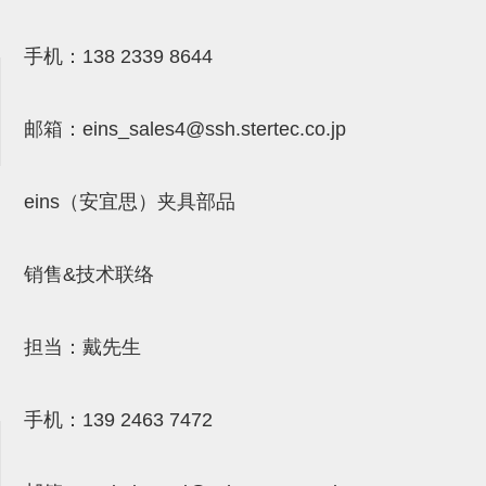
气剪备用刀片
NTH系列，NKH系列
手机：
138 2339 8644
钢管系列SUS钢管
邮箱：
eins_sales4@ssh.stertec.co.jp
钢管端盖，钢管切割器，夹持器
连接块/支架
eins（安宜思）夹具部品
基础框架
吸着框架
销售&技术联络
夹取模组
限位模组
担当：戴先生
立体框架铝型材
手机：
139 2463 7472
铝材端盖
连接块组件