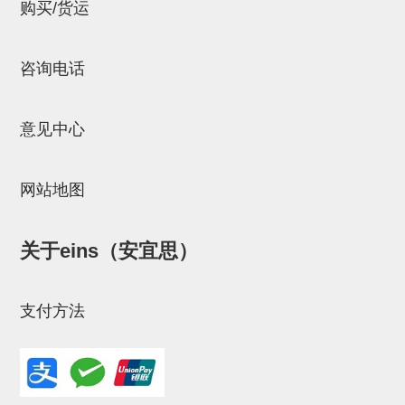
立体框架SUS方钢・方钢端盖・
购买/货运
连接金具
咨询电话
标准夹具
汇流板
意见中心
接头
垫圈・气管接头・微型接头
网站地图
气管・衬套
关于eins（安宜思）
气管剪刀・扎带・固定座
调节器・按键阀・手动按键
支付方法
调速阀
电磁阀接头
微型调节减压阀