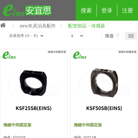
搜索
登录
注册
eins夹具治具配件
配管部品・传感器
筛选
eins夹具治具配件
夹具交换 (210)
吸着 (519)
框架・模组 (427)
轻量化·树脂部品 (18)
夹具交换
抓取 (264)
剪切 (171)
配管部品・传感器 (188)
自动化 (2)
手动夹具交换 (15)
手动夹具交换
自动交换系统 (14)
手动型快速交换用夹具 (15)
自动交换系统
自动夹具交换(注塑机机械手用)
自动交换系统 (14)
自动夹具交换(注塑机机械手用)
拖链中间固定架
拖链中间固定架
(139)
自动型快速交换用夹具 (59)
自动型快速交换用夹具-配件 (80)
自动夹具交换(多关节机器人用)
自动夹具交换(多关节机器人用)
编号: 102103
编号: 102118