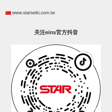
电源通信10单元
螺丝・螺母・垫片
www.starseiki.com.tw
其它非目录商品
轻量化·树脂部品(微型气缸)
关注eins官方抖音
轻量化·树脂部品(吸着金具小型)
轻量化·树脂部品(汇流板)
轻量化·树脂部品(钢管连接器)
STAR机械手维修部品
SP系列 (10)
CS/CZ系列 (14)
CY系列 (47)
VK系列 (2)
SP系列
ES(W)-SII系列 (11)
ESW-III系列 (4)
ES系列 (7)
EG(W)系列 (3)
SP-回转用 (1)
SP-前后用 (2)
SP-上下用 (7)
ES(W)-SII系列
ES(W)-SII-其他消耗品 (3)
ES(W)-SII-电磁阀用 (3)
ES(W)-SII-水口上下用 (5)
CS/CZ系列
CS/CZ-制品上下用 (4)
CS/CZ-姿势部用 (4)
CS/CZ-水口上下用 (4)
CS/CZ-电磁阀用 (2)
ESW-III系列