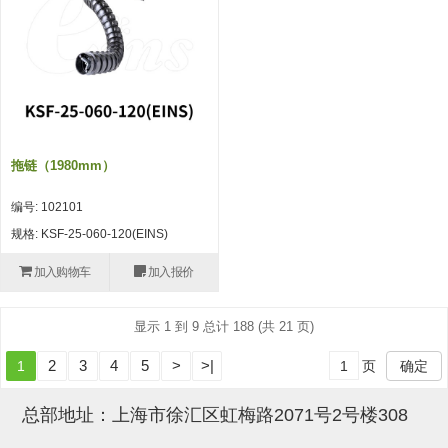
吸盘(附EP海绵)
电源通信10单元 (4)
吸盘用配件(EP海绵、静电消除
片)
特殊吸盘(薄钢板可用)
拖链（1980mm）
带金具吸盘(扁平真空式)
编号: 102101
带金具吸盘(长圆式)
规格: KSF-25-060-120(EINS)
带金具吸盘(波纹管式1.5段)
加入购物车
加入报价
带金具吸盘(波纹管式2.5段)
显示 1 到 9 总计 188 (共 21 页)
吸盘(薄钢板用)
2
3
4
5
>
>|
1
页
确定
交换用吸盘
吸着金具(细微型、微型)
总部地址：上海市徐汇区虹梅路2071号2号楼308