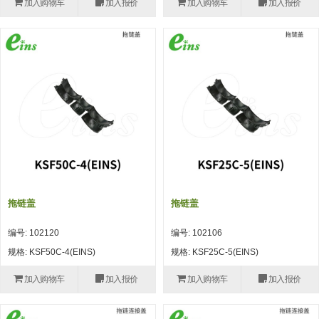
加入购物车
加入报价
加入购物车
加入报价
(26)
钢管端盖，钢管切割器，夹持器
立体框架铝型材 (9)
标准夹具
防转式金具(连接用、角度调整、
(14)
铝材端盖 (3)
标准夹具 (7)
配管部品・传感器
大型) (13)
连接块/支架 (160)
连接块组件 (5)
配管部品・传感器 (154)
其它商品 (20)
配管部品・传感器
固定式/微型气缸用/调整器(其他)
基础框架 (47)
连接块 (16)
汇流板 (8)
其它商品
(16)
吸着框架 (8)
支架 (3)
接头 (49)
螺丝・螺母・垫片 (12)
轻量化·树脂部品
夹取模组 (28)
连接板 (14)
垫圈・气管接头・微型接头 (12)
其它非目录商品 (8)
轻量化·树脂部品(微型气缸) (2)
手动型快速交换用夹具
限位模组 (8)
垫块・垫片 (2)
气管・衬套 (24)
轻量化·树脂部品(吸着金具小型)
自动交换系统
拖链盖
拖链盖
(8)
螺母 (10)
气管剪刀・扎带・固定座 (9)
自动型快速交换用夹具
编号: 102120
编号: 102106
轻量化·树脂部品(汇流板) (4)
安装板・导轨・连接块・垫块・连
调节器・按键阀・手动按键 (6)
自动型快速交换用夹具-配件
规格: KSF50C-4(EINS)
规格: KSF25C-5(EINS)
接板 (4)
轻量化·树脂部品(钢管连接器) (4)
调速阀 (5)
自动型快速交换用夹具(多关节机
加入购物车
加入报价
加入购物车
加入报价
基础框架模组 (18)
器人用)
电磁阀接头 (6)