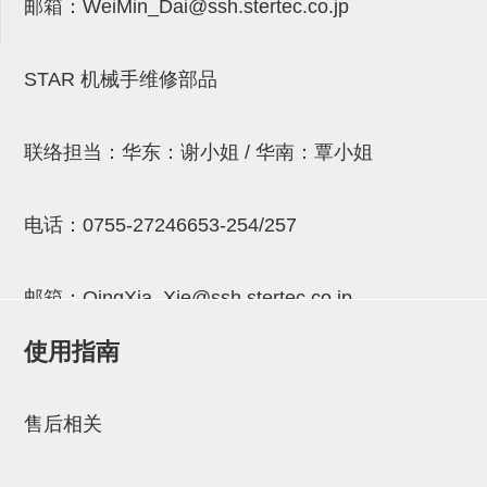
邮箱：
WeiMin_Dai@ssh.stertec.co.jp
连接块
支架
STAR 机械手维修部品
连接板
垫块・垫片
联络担当：华东：谢小姐 / 华南：覃小姐
螺母
电话：
0755-27246653-254/257
安装板・导轨・连接块・垫块・
连接板
邮箱：
QingXia_Xie@ssh.stertec.co.jp
基础框架模组
使用指南
吸着模组
邮箱：
Chuyin_Qin@ssh.stertec.co.jp
夹取模组
售后相关
限位模组