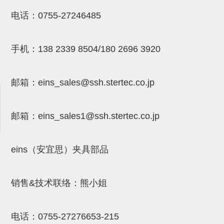
NW系列 (34)
微型气剪本体 (3)
NT系列 (13)
NB系列 (6)
气剪备用刀片 (29)
微型气剪备用刀片
电话：
0755-27246485
微型气剪备用刀片 (32)
剪刀安装部品 (3)
NS系列，NR系列，增压单元 (8)
水口剪刀单元，时间控制器 (2)
NTH系列，NKH系列 (5)
微型气剪用配件
手机：
138 2339 8504/180 2696 3920
微型气剪本体
剪刀安装部品
邮箱：
eins_sales@ssh.stertec.co.jp
NW快速交换部品
NT系列
邮箱：
eins_sales
1@ssh.stertec.co.jp
NS系列，NR系列，增压单元
气剪固定架，安装支架
eins（安宜思）夹具部品
NB系列
销售&技术联络：熊小姐
水口剪刀单元，时间控制器
气剪用备件
电话：
0755-27276653-215