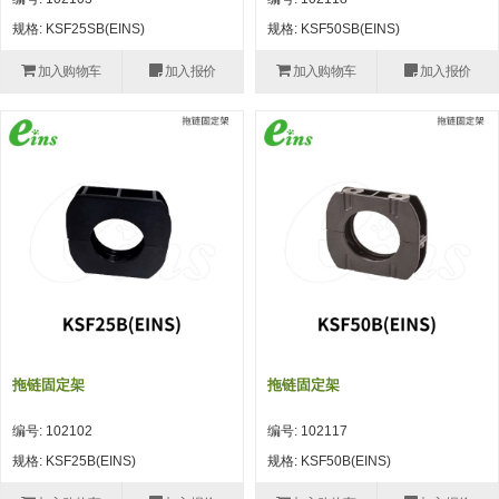
自动型快速交换用夹具(多关节机
抓取
规格: KSF25SB(EINS)
规格: KSF50SB(EINS)
(41)
器人用) (34)
微型·矩形·管型气缸 (55)
气缸配件 (55)
机能夹具 (143)
微型·矩形·管型气缸
加入购物车
加入报价
加入购物车
加入报价
微型气缸 (33)
矩形气缸 (19)
气缸配件
微型气缸用配件 (45)
矩形气缸用配件 (8)
机能夹具
水口夹具 (83)
机能夹具 (53)
缓冲材料 (7)
吸着
吸盘 (356)
吸着金具 (120)
其他真空配件 (42)
吸盘
吸盘(嵌入式) (52)
吸盘(TR&TRN) (63)
吸盘用配件(EP海绵、静电消除片)
带金具吸盘(长圆式) (16)
吸盘(薄钢板用) (7)
吸着金具
(12)
吸盘(螺丝固定式) (6)
吸盘(附海绵) (10)
带金具吸盘(波纹管式1.5段) (19)
交换用吸盘 (85)
吸着金具(细微型、微型) (30)
其他真空配件
特殊吸盘(薄钢板可用) (8)
吸盘(自由式&十字&蛇纹) (17)
吸盘(附EP海绵) (6)
带金具吸盘(波纹管式2.5段) (20)
吸着金具(小型) (25)
吸盘套吸盘 (18)
剪切
拖链固定架
拖链固定架
带金具吸盘(扁平真空式) (30)
吸着金具(大型) (8)
真空发生器、过滤器、确认阀 (14)
气剪 (171)
框架・模组
编号: 102102
编号: 102117
吸着金具(附保持机能) (2)
钢管系列 (265)
型材系列・立体框架SUS (143)
标准夹具 (7)
钢管系列
规格: KSF25B(EINS)
规格: KSF50B(EINS)
防转式金具(细微型、微型、小型)
钢管系列SUS钢管 (0)
型材系列・立体框架SUS