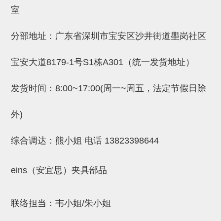
吸着金具(小型)
室
吸着金具(大型)
分部地址：广东省深圳市宝安区沙井街道壆岗社区
吸着金具(附保持机能)
防转式金具(细微型、微型、小型)
宝安大道8179-1号S1栋A301（统一发货地址）
防转式金具(连接用、角度调整、
发货时间：8:00~17:00(周一~周五，法定节假日除
大型)
外)
固定式/微型气缸用/调整器(其他)
吸盘套吸盘
综合调达：熊小姐 电话
13823398644
真空发生器、过滤器、确认阀
eins（安宜思）夹具部品
HNW系列
气剪
联络担当：韦小姐/朱小姐
HNW系列 (18)
微型气剪用配件 (6)
NW快速交换部品 (2)
气剪固定架，安装支架 (5)
气剪用备件 (0)
NW系列