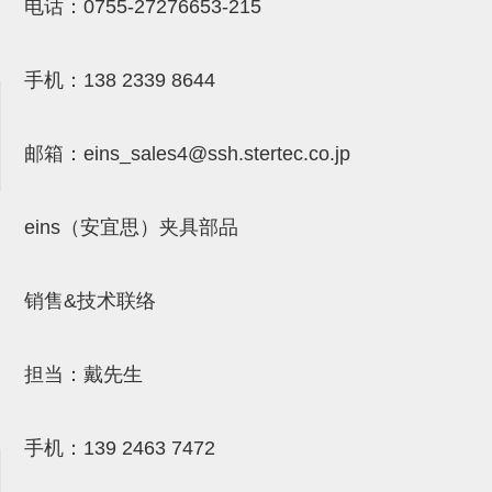
气剪备用刀片
电话：
0755-27276653-215
NTH系列，NKH系列
手机：
138 2339 8644
钢管系列SUS钢管
钢管端盖，钢管切割器，夹持器
邮箱：
eins_sales4@ssh.stertec.co.jp
连接块/支架
基础框架
eins（安宜思）夹具部品
吸着框架
销售&技术联络
夹取模组
限位模组
担当：戴先生
立体框架铝型材
铝材端盖
手机：
139 2463 7472
连接块组件