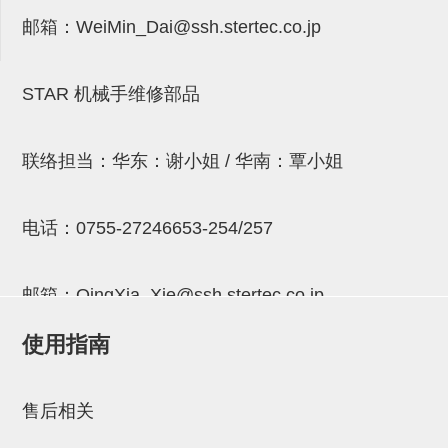
连接块
邮箱：
WeiMin_Dai@ssh.stertec.co.jp
支架
STAR 机械手维修部品
连接板
垫块・垫片
联络担当：华东：谢小姐 / 华南：覃小姐
螺母
安装板・导轨・连接块・垫块・
电话：
0755-27246653-254/257
连接板
基础框架模组
邮箱：
QingXia_Xie@ssh.stertec.co.jp
吸着模组
使用指南
邮箱：
Chuyin_Qin@ssh.stertec.co.jp
夹取模组
售后相关
限位模组