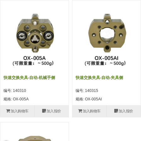
吸着模组 (7)
微型气缸
微型调节减压阀 (4)
夹取模组 (24)
矩形气缸
STAR传感器 (0)
限位模组 (4)
微型气缸用配件
限位开关 (2)
立体框架SUS方钢・方钢端盖・
矩形气缸用配件
微型开关・限位开关 (6)
连接金具 (15)
水口夹具
L型安装版(限位开关用) (4)
机能夹具
自动开关(有接点・无接点) (1)
缓冲材料
光电传感器 (2)
快速交换夹具-自动-机械手侧
快速交换夹具-自动-夹具侧
吸盘(嵌入式)
光电区域传感器 (1)
编号: 140310
编号: 140315
吸盘(螺丝固定式)
光纤 (2)
规格: OX-005A
规格: OX-005AI
吸盘(自由式&十字&蛇纹)
光放大器 (4)
加入购物车
加入报价
加入购物车
加入报价
吸盘(TR&TRN)
水口夹具确认用 (1)
吸盘(附海绵)
AND基板 (4)