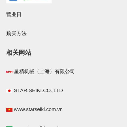
STAR传感器
营业日
限位开关
微型开关・限位开关
购买方法
L型安装版(限位开关用)
自动开关(有接点・无接点)
相关网站
光电传感器
星精机械（上海）有限公司
光电区域传感器
光纤
STAR.SEIKI.CO.,LTD
光放大器
水口夹具确认用
www.starseiki.com.vn
AND基板