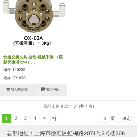
吸盘(附EP海绵)
电源通信10单元 (4)
吸盘用配件(EP海绵、静电消除
片)
特殊吸盘(薄钢板可用)
带金具吸盘(扁平真空式)
快速交换夹具-自动-机械手侧 （巨
献优惠活动中）...
带金具吸盘(长圆式)
编号: 140235
带金具吸盘(波纹管式1.5段)
规格: OX-03A
带金具吸盘(波纹管式2.5段)
加入购物车
加入报价
吸盘(薄钢板用)
显示 1 到 9 总计 34 (共 4 页)
交换用吸盘
2
3
4
>
>|
1
页
确定
吸着金具(细微型、微型)
总部地址：上海市徐汇区虹梅路2071号2号楼308