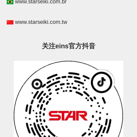
电源通信10单元
www.starseiki.com.br
螺丝・螺母・垫片
www.starseiki.com.tw
其它非目录商品
轻量化·树脂部品(微型气缸)
关注eins官方抖音
轻量化·树脂部品(吸着金具小型)
轻量化·树脂部品(汇流板)
轻量化·树脂部品(钢管连接器)
STAR机械手维修部品
SP系列 (10)
CS/CZ系列 (14)
CY系列 (47)
VK系列 (2)
SP系列
ES(W)-SII系列 (11)
ESW-III系列 (4)
ES系列 (7)
EG(W)系列 (3)
SP-回转用 (1)
SP-前后用 (2)
SP-上下用 (7)
ES(W)-SII系列
ES(W)-SII-其他消耗品 (3)
ES(W)-SII-电磁阀用 (3)
ES(W)-SII-水口上下用 (5)
CS/CZ系列
CS/CZ-制品上下用 (4)
CS/CZ-姿势部用 (4)
CS/CZ-水口上下用 (4)
CS/CZ-电磁阀用 (2)
ESW-III系列