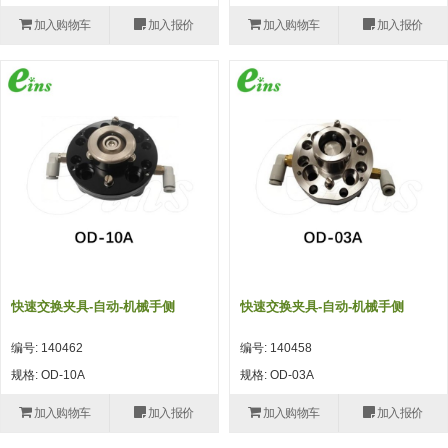
(26)
钢管端盖，钢管切割器，夹持器
立体框架铝型材 (9)
标准夹具
加入购物车
加入报价
加入购物车
加入报价
防转式金具(连接用、角度调整、
(14)
铝材端盖 (3)
标准夹具 (7)
配管部品・传感器
大型) (13)
连接块/支架 (160)
连接块组件 (5)
配管部品・传感器 (154)
其它商品 (20)
配管部品・传感器
固定式/微型气缸用/调整器(其他)
基础框架 (47)
连接块 (16)
汇流板 (8)
其它商品
(16)
吸着框架 (8)
支架 (3)
接头 (49)
螺丝・螺母・垫片 (12)
轻量化·树脂部品
夹取模组 (28)
连接板 (14)
垫圈・气管接头・微型接头 (12)
其它非目录商品 (8)
轻量化·树脂部品(微型气缸) (2)
手动型快速交换用夹具
限位模组 (8)
垫块・垫片 (2)
气管・衬套 (24)
轻量化·树脂部品(吸着金具小型)
自动交换系统
(8)
螺母 (10)
气管剪刀・扎带・固定座 (9)
自动型快速交换用夹具
快速交换夹具-自动-机械手侧
快速交换夹具-自动-机械手侧
轻量化·树脂部品(汇流板) (4)
安装板・导轨・连接块・垫块・连
调节器・按键阀・手动按键 (6)
自动型快速交换用夹具-配件
编号: 140462
编号: 140458
接板 (4)
轻量化·树脂部品(钢管连接器) (4)
调速阀 (5)
自动型快速交换用夹具(多关节机
规格: OD-10A
规格: OD-03A
基础框架模组 (18)
器人用)
电磁阀接头 (6)
加入购物车
加入报价
加入购物车
加入报价