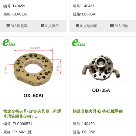
自动型快速交换用夹具(多关节机
抓取
编号: 140459
编号: 140461
(41)
器人用) (34)
微型·矩形·管型气缸 (55)
气缸配件 (55)
机能夹具 (143)
微型·矩形·管型气缸
规格: OD-03AI
规格: OD-05AI
微型气缸 (33)
矩形气缸 (19)
气缸配件
加入购物车
加入报价
加入购物车
加入报价
微型气缸用配件 (45)
矩形气缸用配件 (8)
机能夹具
水口夹具 (83)
机能夹具 (53)
缓冲材料 (7)
吸着
吸盘 (356)
吸着金具 (120)
其他真空配件 (42)
吸盘
吸盘(嵌入式) (52)
吸盘(TR&TRN) (63)
吸盘用配件(EP海绵、静电消除片)
带金具吸盘(长圆式) (16)
吸盘(薄钢板用) (7)
吸着金具
(12)
吸盘(螺丝固定式) (6)
吸盘(附海绵) (10)
带金具吸盘(波纹管式1.5段) (19)
交换用吸盘 (85)
吸着金具(细微型、微型) (30)
其他真空配件
特殊吸盘(薄钢板可用) (8)
吸盘(自由式&十字&蛇纹) (17)
吸盘(附EP海绵) (6)
带金具吸盘(波纹管式2.5段) (20)
吸着金具(小型) (25)
吸盘套吸盘 (18)
剪切
带金具吸盘(扁平真空式) (30)
吸着金具(大型) (8)
真空发生器、过滤器、确认阀 (14)
气剪 (171)
框架・模组
快速交换夹具-自动-夹具侧（外观
快速交换夹具-自动-机械手侧
小瑕疵限量促销）...
吸着金具(附保持机能) (2)
钢管系列 (265)
型材系列・立体框架SUS (143)
标准夹具 (7)
钢管系列
编号: ELC000574
编号: 140460
防转式金具(细微型、微型、小型)
钢管系列SUS钢管 (0)
型材系列・立体框架SUS
规格: OX-60AI(促)
规格: OD-05A