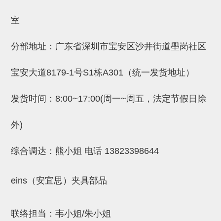
吸着金具(小型)
室
吸着金具(大型)
吸着金具(附保持机能)
分部地址：广东省深圳市宝安区沙井街道壆岗社区
防转式金具(细微型、微型、小型)
宝安大道8179-1号S1栋A301（统一发货地址）
防转式金具(连接用、角度调整、
大型)
发货时间：8:00~17:00(周一~周五，法定节假日除
固定式/微型气缸用/调整器(其他)
外)
吸盘套吸盘
综合调达：熊小姐 电话
13823398644
真空发生器、过滤器、确认阀
HNW系列
eins（安宜思）夹具部品
气剪
HNW系列 (18)
微型气剪用配件 (6)
NW快速交换部品 (2)
气剪固定架，安装支架 (5)
气剪用备件 (0)
NW系列
联络担当：韦小姐/朱小姐