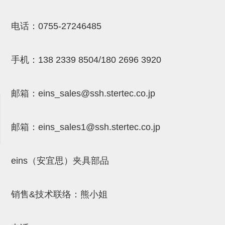
NW系列 (34)
微型气剪本体 (3)
NT系列 (13)
NB系列 (6)
气剪备用刀片 (29)
微型气剪备用刀片
电话：
0755-27246485
微型气剪备用刀片 (32)
剪刀安装部品 (3)
NS系列，NR系列，增压单元 (8)
水口剪刀单元，时间控制器 (2)
NTH系列，NKH系列 (5)
微型气剪用配件
微型气剪本体
手机：
138 2339 8504/180 2696 3920
剪刀安装部品
NW快速交换部品
邮箱：
eins_sales@ssh.stertec.co.jp
NT系列
邮箱：
eins_sales
1@ssh.stertec.co.jp
NS系列，NR系列，增压单元
气剪固定架，安装支架
eins（安宜思）夹具部品
NB系列
水口剪刀单元，时间控制器
销售&技术联络：熊小姐
气剪用备件