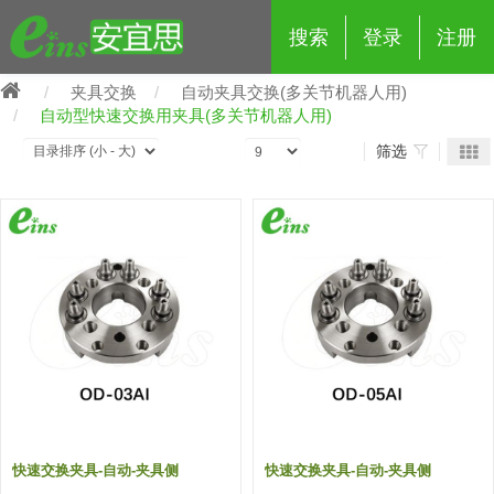
搜索
登录
注册
夹具交换
自动夹具交换(多关节机器人用)
自动型快速交换用夹具(多关节机器人用)
筛选
eins夹具治具配件
夹具交换 (210)
吸着 (519)
框架・模组 (427)
轻量化·树脂部品 (18)
夹具交换
抓取 (264)
剪切 (171)
配管部品・传感器 (188)
自动化 (2)
手动夹具交换 (15)
手动夹具交换
自动交换系统 (14)
手动型快速交换用夹具 (15)
自动交换系统
自动夹具交换(注塑机机械手用)
自动交换系统 (14)
自动夹具交换(注塑机机械手用)
(139)
自动型快速交换用夹具 (59)
自动型快速交换用夹具-配件 (80)
自动夹具交换(多关节机器人用)
快速交换夹具-自动-夹具侧
快速交换夹具-自动-夹具侧
自动夹具交换(多关节机器人用)