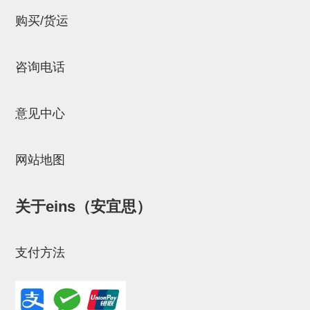
立体框架SUS方钢・方钢端盖・
购买/货运
连接金具
标准夹具
咨询电话
汇流板
接头
意见中心
垫圈・气管接头・微型接头
网站地图
气管・衬套
气管剪刀・扎带・固定座
关于eins（安宜思）
调节器・按键阀・手动按键
调速阀
支付方法
电磁阀接头
微型调节减压阀