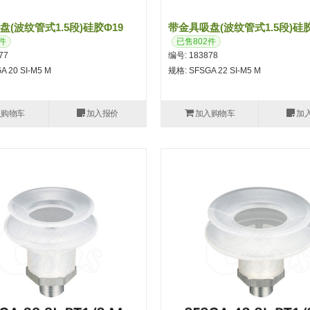
(波纹管式1.5段)硅胶φ19
带金具吸盘(波纹管式1.5段)硅胶
件
已售802件
77
编号: 183878
A 20 SI-M5 M
规格: SFSGA 22 SI-M5 M
入购物车
加入报价
加入购物车
加