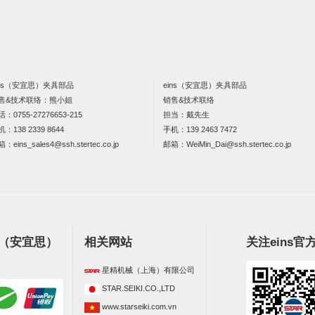
ins（安宜思）夹具部品
eins（安宜思）夹具部品
售&技术联络：熊小姐
销售&技术联络
话：
0755-27276653-215
担当：戴先生
机：
138 2339 8644
手机：
139 2463 7472
箱：
eins_sales4@ssh.stertec.co.jp
邮箱：
WeiMin_Dai@ssh.stertec.co.jp
s（安宜思）
相关网站
关注eins官
星精机械（上海）有限公司
STAR.SEIKI.CO.,LTD
www.starseiki.com.vn