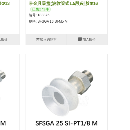
φ13
带金具吸盘(波纹管式1.5段)硅胶φ16
已售273件
编号: 183876
规格: SFSGA 16 SI-M5 M
入报价
加入购物车
加入报价