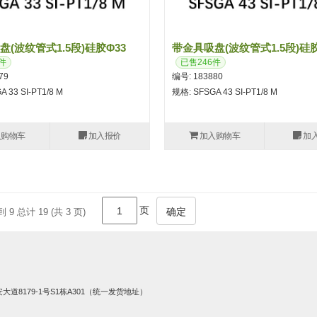
(波纹管式1.5段)硅胶φ33
带金具吸盘(波纹管式1.5段)硅胶
件
已售246件
79
编号: 183880
 33 SI-PT1/8 M
规格: SFSGA 43 SI-PT1/8 M
入购物车
加入报价
加入购物车
加
页
确定
到 9 总计 19 (共 3 页)
8179-1号S1栋A301（统一发货地址）