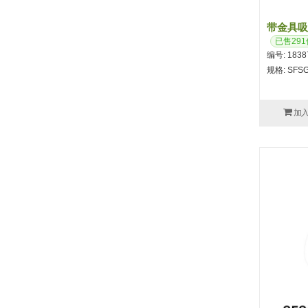
带金具吸盘
已售291
编号: 1838
规格: SFSG
加