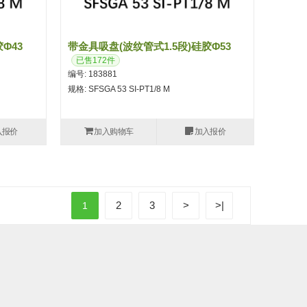
φ43
带金具吸盘(波纹管式1.5段)硅胶φ53
已售172件
编号: 183881
规格: SFSGA 53 SI-PT1/8 M
入报价
加入购物车
加入报价
2
3
>
>|
1