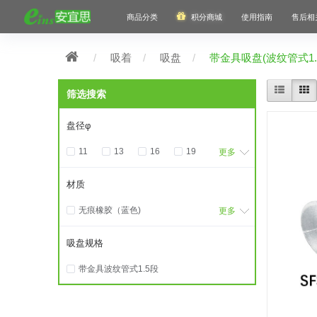
商品分类
积分商城
使用指南
售后相
吸着
吸盘
带金具吸盘(波纹管式1.
筛选搜索
盘径φ
11
13
16
19
更多
22
24
33
43
材质
53
63
无痕橡胶（蓝色)
更多
硅胶（白色透明）
吸盘规格
带金具波纹管式1.5段