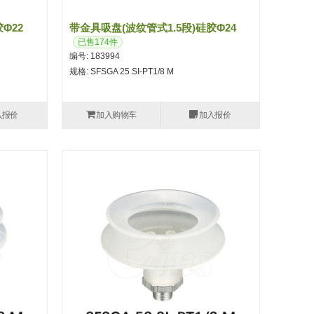
φ22
带金具吸盘(波纹管式1.5段)硅胶φ24
已售174件
编号: 183994
规格: SFSGA 25 SI-PT1/8 M
入报价
加入购物车
加入报价