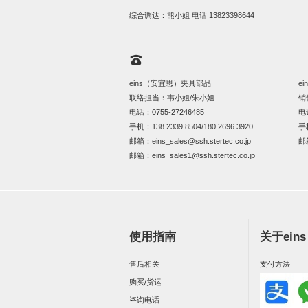
综合调达：熊小姐 电话
13823398644
eins（安宜思）夹具部品
e
联络担当：韦小姐/朱小姐
销
电话：
0755-27246485
电
手机：
138 2339 8504/180 2696 3920
手
邮箱：
eins_sales@ssh.stertec.co.jp
邮
邮箱：
eins_sales
1@ssh.stertec.co.jp
使用指南
关于ein
售后相关
支付方法
购买/货运
咨询电话