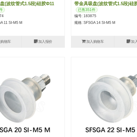
(波纹管式1.5段)硅胶φ11
带金具吸盘(波纹管式1.5段)硅胶
件
已售351件
74
编号: 183875
 11 SI-M5 M
规格: SFSGA 14 SI-M5 M
入购物车
加入报价
加入购物车
加