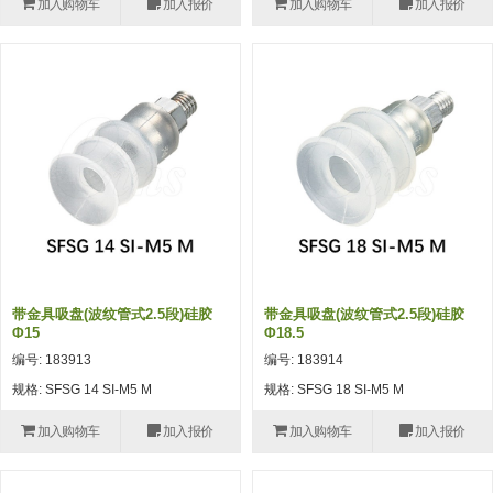
加入购物车
加入报价
加入购物车
加入报价
(26)
钢管端盖，钢管切割器，夹持器
立体框架铝型材 (9)
标准夹具
防转式金具(连接用、角度调整、
(14)
铝材端盖 (3)
标准夹具 (7)
配管部品・传感器
大型) (13)
连接块/支架 (160)
连接块组件 (5)
配管部品・传感器 (154)
其它商品 (20)
配管部品・传感器
固定式/微型气缸用/调整器(其他)
基础框架 (47)
连接块 (16)
汇流板 (8)
其它商品
(16)
吸着框架 (8)
支架 (3)
接头 (49)
螺丝・螺母・垫片 (12)
轻量化·树脂部品
夹取模组 (28)
连接板 (14)
垫圈・气管接头・微型接头 (12)
其它非目录商品 (8)
轻量化·树脂部品(微型气缸) (2)
手动型快速交换用夹具
限位模组 (8)
垫块・垫片 (2)
气管・衬套 (24)
轻量化·树脂部品(吸着金具小型)
自动交换系统
带金具吸盘(波纹管式2.5段)硅胶
带金具吸盘(波纹管式2.5段)硅胶
(8)
螺母 (10)
气管剪刀・扎带・固定座 (9)
自动型快速交换用夹具
Φ15
Φ18.5
编号: 183913
编号: 183914
轻量化·树脂部品(汇流板) (4)
安装板・导轨・连接块・垫块・连
调节器・按键阀・手动按键 (6)
自动型快速交换用夹具-配件
规格: SFSG 14 SI-M5 M
规格: SFSG 18 SI-M5 M
接板 (4)
轻量化·树脂部品(钢管连接器) (4)
调速阀 (5)
自动型快速交换用夹具(多关节机
加入购物车
加入报价
加入购物车
加入报价
基础框架模组 (18)
器人用)
电磁阀接头 (6)