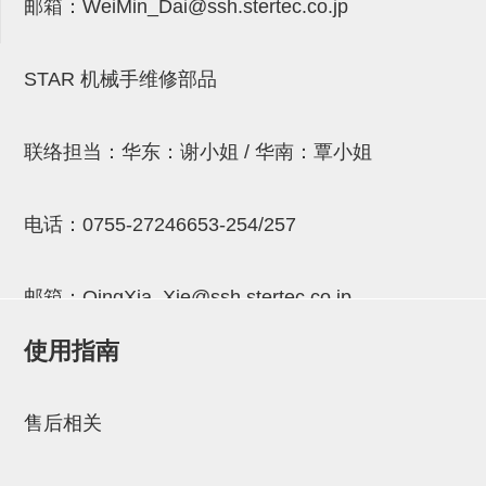
邮箱：
WeiMin_Dai@ssh.stertec.co.jp
连接块
支架
STAR 机械手维修部品
连接板
垫块・垫片
联络担当：华东：谢小姐 / 华南：覃小姐
螺母
电话：
0755-27246653-254/257
安装板・导轨・连接块・垫块・
连接板
邮箱：
QingXia_Xie@ssh.stertec.co.jp
基础框架模组
使用指南
吸着模组
邮箱：
Chuyin_Qin@ssh.stertec.co.jp
夹取模组
售后相关
限位模组