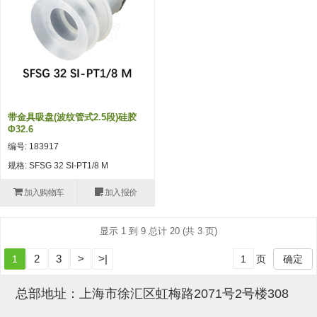
吸盘(附EP海绵)
电源通信10单元 (4)
吸盘用配件(EP海绵、静电消除
片)
特殊吸盘(薄钢板可用)
带金具吸盘(波纹管式2.5段)硅胶
带金具吸盘(扁平真空式)
Φ32.6
编号: 183917
带金具吸盘(长圆式)
规格: SFSG 32 SI-PT1/8 M
带金具吸盘(波纹管式1.5段)
加入购物车
加入报价
带金具吸盘(波纹管式2.5段)
显示 1 到 9 总计 20 (共 3 页)
吸盘(薄钢板用)
2
3
>
>|
1
页
确定
交换用吸盘
吸着金具(细微型、微型)
总部地址：上海市徐汇区虹梅路2071号2号楼308