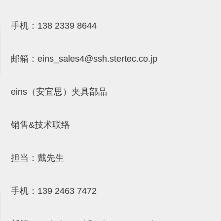
气剪备用刀片
NTH系列，NKH系列
手机：
138 2339 8644
钢管系列SUS钢管
邮箱：
eins_sales4@ssh.stertec.co.jp
钢管端盖，钢管切割器，夹持器
连接块/支架
eins（安宜思）夹具部品
基础框架
吸着框架
销售&技术联络
夹取模组
限位模组
担当：戴先生
立体框架铝型材
手机：
139 2463 7472
铝材端盖
连接块组件