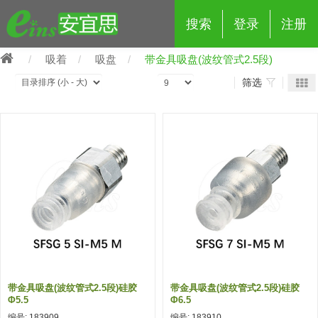
搜索
登录
注册
吸着
吸盘
带金具吸盘(波纹管式2.5段)
筛选
eins夹具治具配件
夹具交换 (210)
吸着 (519)
框架・模组 (427)
轻量化·树脂部品 (18)
夹具交换
抓取 (264)
剪切 (171)
配管部品・传感器 (188)
自动化 (2)
手动夹具交换 (15)
手动夹具交换
自动交换系统 (14)
手动型快速交换用夹具 (15)
自动交换系统
自动夹具交换(注塑机机械手用)
自动交换系统 (14)
自动夹具交换(注塑机机械手用)
带金具吸盘(波纹管式2.5段)硅胶
带金具吸盘(波纹管式2.5段)硅胶
(139)
自动型快速交换用夹具 (59)
自动型快速交换用夹具-配件 (80)
自动夹具交换(多关节机器人用)
Φ5.5
Φ6.5
自动夹具交换(多关节机器人用)
编号: 183909
编号: 183910