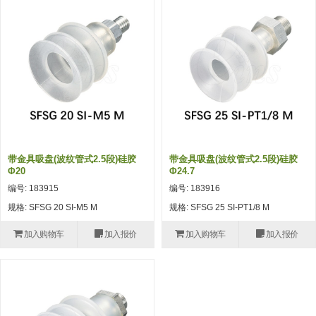
吸着模组 (7)
微型气缸
微型调节减压阀 (4)
夹取模组 (24)
矩形气缸
STAR传感器 (0)
限位模组 (4)
微型气缸用配件
限位开关 (2)
立体框架SUS方钢・方钢端盖・
矩形气缸用配件
微型开关・限位开关 (6)
连接金具 (15)
水口夹具
L型安装版(限位开关用) (4)
机能夹具
自动开关(有接点・无接点) (1)
带金具吸盘(波纹管式2.5段)硅胶
带金具吸盘(波纹管式2.5段)硅胶
缓冲材料
光电传感器 (2)
Φ20
Φ24.7
编号: 183915
编号: 183916
吸盘(嵌入式)
光电区域传感器 (1)
规格: SFSG 20 SI-M5 M
规格: SFSG 25 SI-PT1/8 M
吸盘(螺丝固定式)
光纤 (2)
加入购物车
加入报价
加入购物车
加入报价
吸盘(自由式&十字&蛇纹)
光放大器 (4)
吸盘(TR&TRN)
水口夹具确认用 (1)
吸盘(附海绵)
AND基板 (4)