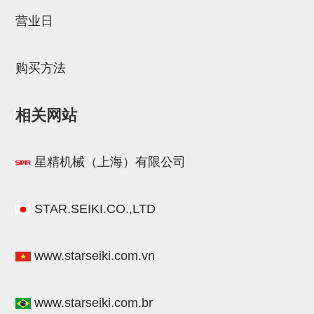
STAR传感器
营业日
限位开关
购买方法
微型开关・限位开关
L型安装版(限位开关用)
相关网站
自动开关(有接点・无接点)
光电传感器
星精机械（上海）有限公司
光电区域传感器
光纤
STAR.SEIKI.CO.,LTD
光放大器
www.starseiki.com.vn
水口夹具确认用
AND基板
www.starseiki.com.br