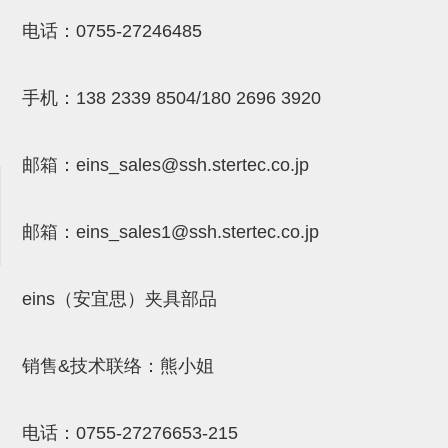
NW系列 (34)
微型气剪本体 (3)
NT系列 (13)
NB系列 (6)
气剪备用刀片 (29)
微型气剪备用刀片
电话：
0755-27246485
微型气剪备用刀片 (32)
剪刀安装部品 (3)
NS系列，NR系列，增压单元 (8)
水口剪刀单元，时间控制器 (2)
NTH系列，NKH系列 (5)
微型气剪用配件
手机：
138 2339 8504/180 2696 3920
微型气剪本体
剪刀安装部品
邮箱：
eins_sales@ssh.stertec.co.jp
NW快速交换部品
NT系列
邮箱：
eins_sales
1@ssh.stertec.co.jp
NS系列，NR系列，增压单元
气剪固定架，安装支架
eins（安宜思）夹具部品
NB系列
销售&技术联络：熊小姐
水口剪刀单元，时间控制器
气剪用备件
电话：
0755-27276653-215