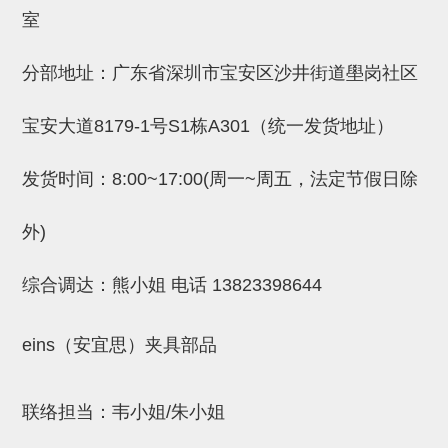
吸着金具(小型)
室
吸着金具(大型)
分部地址：广东省深圳市宝安区沙井街道壆岗社区
吸着金具(附保持机能)
防转式金具(细微型、微型、小型)
宝安大道8179-1号S1栋A301（统一发货地址）
防转式金具(连接用、角度调整、
发货时间：8:00~17:00(周一~周五，法定节假日除
大型)
外)
固定式/微型气缸用/调整器(其他)
吸盘套吸盘
综合调达：熊小姐 电话
13823398644
真空发生器、过滤器、确认阀
eins（安宜思）夹具部品
HNW系列
气剪
联络担当：韦小姐/朱小姐
HNW系列 (18)
微型气剪用配件 (6)
NW快速交换部品 (2)
气剪固定架，安装支架 (5)
气剪用备件 (0)
NW系列