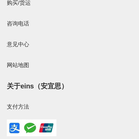
立体框架SUS方钢・方钢端盖・
购买/货运
连接金具
咨询电话
标准夹具
汇流板
意见中心
接头
垫圈・气管接头・微型接头
网站地图
气管・衬套
关于eins（安宜思）
气管剪刀・扎带・固定座
调节器・按键阀・手动按键
支付方法
调速阀
电磁阀接头
微型调节减压阀