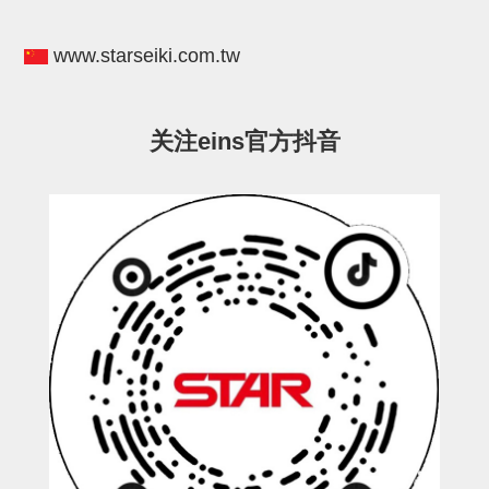
电源通信10单元
螺丝・螺母・垫片
www.starseiki.com.tw
其它非目录商品
轻量化·树脂部品(微型气缸)
关注eins官方抖音
轻量化·树脂部品(吸着金具小型)
轻量化·树脂部品(汇流板)
轻量化·树脂部品(钢管连接器)
STAR机械手维修部品
SP系列 (10)
CS/CZ系列 (14)
CY系列 (47)
VK系列 (2)
SP系列
ES(W)-SII系列 (11)
ESW-III系列 (4)
ES系列 (7)
EG(W)系列 (3)
SP-回转用 (1)
SP-前后用 (2)
SP-上下用 (7)
ES(W)-SII系列
ES(W)-SII-其他消耗品 (3)
ES(W)-SII-电磁阀用 (3)
ES(W)-SII-水口上下用 (5)
CS/CZ系列
CS/CZ-制品上下用 (4)
CS/CZ-姿势部用 (4)
CS/CZ-水口上下用 (4)
CS/CZ-电磁阀用 (2)
ESW-III系列