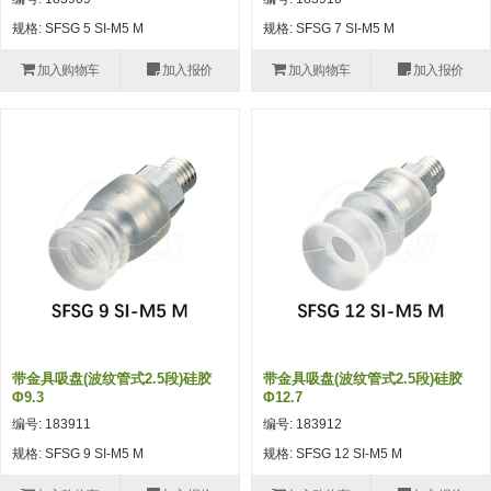
自动型快速交换用夹具(多关节机
抓取
规格: SFSG 5 SI-M5 M
规格: SFSG 7 SI-M5 M
(41)
器人用) (34)
微型·矩形·管型气缸 (55)
气缸配件 (55)
机能夹具 (143)
微型·矩形·管型气缸
加入购物车
加入报价
加入购物车
加入报价
微型气缸 (33)
矩形气缸 (19)
气缸配件
微型气缸用配件 (45)
矩形气缸用配件 (8)
机能夹具
水口夹具 (83)
机能夹具 (53)
缓冲材料 (7)
吸着
吸盘 (356)
吸着金具 (120)
其他真空配件 (42)
吸盘
吸盘(嵌入式) (52)
吸盘(TR&TRN) (63)
吸盘用配件(EP海绵、静电消除片)
带金具吸盘(长圆式) (16)
吸盘(薄钢板用) (7)
吸着金具
(12)
吸盘(螺丝固定式) (6)
吸盘(附海绵) (10)
带金具吸盘(波纹管式1.5段) (19)
交换用吸盘 (85)
吸着金具(细微型、微型) (30)
其他真空配件
特殊吸盘(薄钢板可用) (8)
吸盘(自由式&十字&蛇纹) (17)
吸盘(附EP海绵) (6)
带金具吸盘(波纹管式2.5段) (20)
吸着金具(小型) (25)
吸盘套吸盘 (18)
剪切
带金具吸盘(波纹管式2.5段)硅胶
带金具吸盘(波纹管式2.5段)硅胶
带金具吸盘(扁平真空式) (30)
吸着金具(大型) (8)
真空发生器、过滤器、确认阀 (14)
气剪 (171)
框架・模组
Φ9.3
Φ12.7
编号: 183911
编号: 183912
吸着金具(附保持机能) (2)
钢管系列 (265)
型材系列・立体框架SUS (143)
标准夹具 (7)
钢管系列
规格: SFSG 9 SI-M5 M
规格: SFSG 12 SI-M5 M
防转式金具(细微型、微型、小型)
钢管系列SUS钢管 (0)
型材系列・立体框架SUS