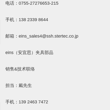
电话：
0755-27276653-215
NW系列 (34)
微型气剪本体 (3)
NT系列 (13)
NB系列 (6)
气剪备用刀片 (29)
微型气剪备用刀片
微型气剪备用刀片 (32)
剪刀安装部品 (3)
NS系列，NR系列，增压单元 (8)
水口剪刀单元，时间控制器 (2)
NTH系列，NKH系列 (5)
微型气剪用配件
手机：
138 2339 8644
微型气剪本体
剪刀安装部品
邮箱：
eins_sales4@ssh.stertec.co.jp
NW快速交换部品
eins（安宜思）夹具部品
NT系列
NS系列，NR系列，增压单元
销售&技术联络
气剪固定架，安装支架
NB系列
担当：戴先生
水口剪刀单元，时间控制器
气剪用备件
手机：
139 2463 7472