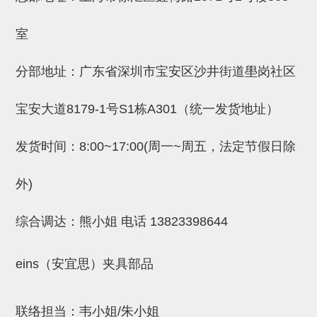
吸盘(附EP海绵)
电源通信10单元 (4)
室
吸盘用配件(EP海绵、静电消除
片)
分部地址：广东省深圳市宝安区沙井街道壆岗社区
特殊吸盘(薄钢板可用)
宝安大道8179-1号S1栋A301（统一发货地址）
带金具吸盘(扁平真空式)
发货时间：8:00~17:00(周一~周五，法定节假日除
带金具吸盘(长圆式)
带金具吸盘(波纹管式1.5段)
外)
带金具吸盘(波纹管式2.5段)
综合调达：熊小姐 电话
13823398644
吸盘(薄钢板用)
交换用吸盘
eins（安宜思）夹具部品
吸着金具(细微型、微型)
联络担当：韦小姐/朱小姐