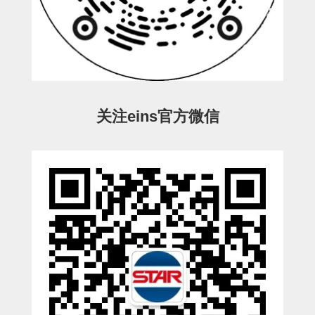
电源通信10单元
螺丝・螺母・垫片
其它非目录商品
轻量化·树脂部品(微型气缸)
轻量化·树脂部品(吸着金具小型)
关注eins官方微信
轻量化·树脂部品(汇流板)
轻量化·树脂部品(钢管连接器)
STAR机械手维修部品
SP系列 (10)
CS/CZ系列 (14)
CY系列 (47)
VK系列 (2)
SP系列
ES(W)-SII系列 (11)
ESW-III系列 (4)
ES系列 (7)
EG(W)系列 (3)
SP-回转用 (1)
SP-前后用 (2)
SP-上下用 (7)
ES(W)-SII系列
ES(W)-SII-其他消耗品 (3)
ES(W)-SII-电磁阀用 (3)
ES(W)-SII-水口上下用 (5)
CS/CZ系列
CS/CZ-制品上下用 (4)
CS/CZ-姿势部用 (4)
CS/CZ-水口上下用 (4)
CS/CZ-电磁阀用 (2)
ESW-III系列