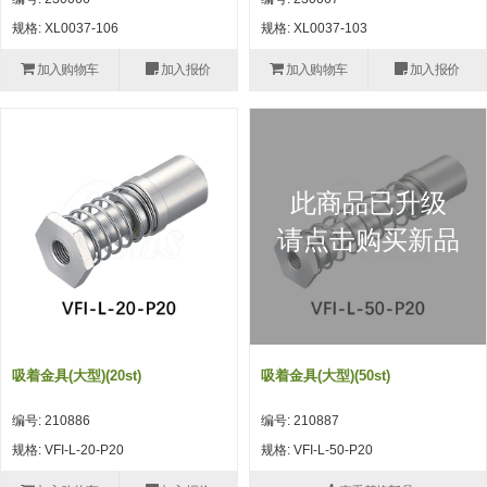
自动型快速交换用夹具(多关节机
抓取
规格: XL0037-106
规格: XL0037-103
(41)
器人用) (34)
微型·矩形·管型气缸 (55)
气缸配件 (55)
机能夹具 (143)
微型·矩形·管型气缸
加入购物车
加入报价
加入购物车
加入报价
微型气缸 (33)
矩形气缸 (19)
气缸配件
微型气缸用配件 (45)
矩形气缸用配件 (8)
机能夹具
水口夹具 (83)
机能夹具 (53)
缓冲材料 (7)
吸着
此商品已升级
吸盘 (356)
吸着金具 (120)
其他真空配件 (42)
吸盘
请点击购买新品
吸盘(嵌入式) (52)
吸盘(TR&TRN) (63)
吸盘用配件(EP海绵、静电消除片)
带金具吸盘(长圆式) (16)
吸盘(薄钢板用) (7)
吸着金具
(12)
吸盘(螺丝固定式) (6)
吸盘(附海绵) (10)
带金具吸盘(波纹管式1.5段) (19)
交换用吸盘 (85)
吸着金具(细微型、微型) (30)
其他真空配件
特殊吸盘(薄钢板可用) (8)
吸盘(自由式&十字&蛇纹) (17)
吸盘(附EP海绵) (6)
带金具吸盘(波纹管式2.5段) (20)
吸着金具(小型) (25)
吸盘套吸盘 (18)
剪切
吸着金具(大型)(20st)
吸着金具(大型)(50st)
带金具吸盘(扁平真空式) (30)
吸着金具(大型) (8)
真空发生器、过滤器、确认阀 (14)
气剪 (171)
框架・模组
编号: 210886
编号: 210887
吸着金具(附保持机能) (2)
钢管系列 (265)
型材系列・立体框架SUS (143)
标准夹具 (7)
钢管系列
规格: VFI-L-20-P20
规格: VFI-L-50-P20
防转式金具(细微型、微型、小型)
钢管系列SUS钢管 (0)
型材系列・立体框架SUS