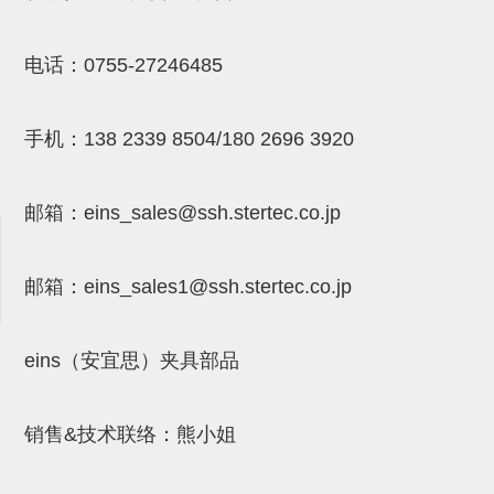
吸着金具(小型)
吸着金具(大型)
电话：
0755-27246485
吸着金具(附保持机能)
防转式金具(细微型、微型、小型)
手机：
138 2339 8504/180 2696 3920
防转式金具(连接用、角度调整、
邮箱：
eins_sales@ssh.stertec.co.jp
大型)
固定式/微型气缸用/调整器(其他)
邮箱：
eins_sales
1@ssh.stertec.co.jp
吸盘套吸盘
真空发生器、过滤器、确认阀
eins（安宜思）夹具部品
HNW系列
气剪
销售&技术联络：熊小姐
HNW系列 (18)
微型气剪用配件 (6)
NW快速交换部品 (2)
气剪固定架，安装支架 (5)
气剪用备件 (0)
NW系列