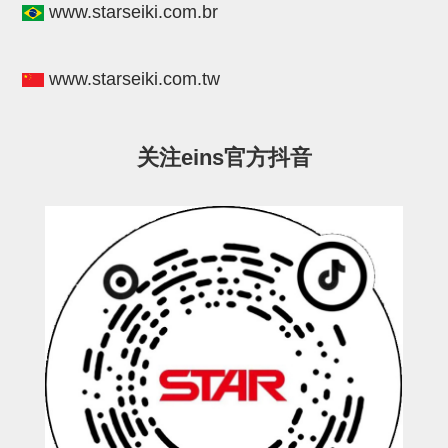
www.starseiki.com.br
STAR传感器
限位开关
www.starseiki.com.tw
微型开关・限位开关
L型安装版(限位开关用)
关注eins官方抖音
自动开关(有接点・无接点)
光电传感器
光电区域传感器
光纤
光放大器
水口夹具确认用
AND基板