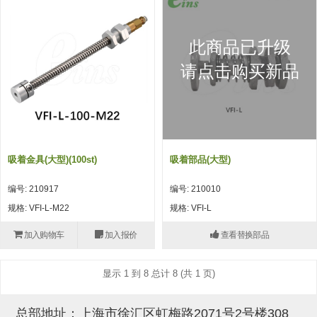
吸着模组 (7)
微型气缸
微型调节减压阀 (4)
夹取模组 (24)
矩形气缸
STAR传感器 (0)
此商品已升级
限位模组 (4)
微型气缸用配件
限位开关 (2)
请点击购买新品
立体框架SUS方钢・方钢端盖・
矩形气缸用配件
微型开关・限位开关 (6)
连接金具 (15)
水口夹具
L型安装版(限位开关用) (4)
机能夹具
自动开关(有接点・无接点) (1)
吸着金具(大型)(100st)
吸着部品(大型)
缓冲材料
光电传感器 (2)
编号: 210917
编号: 210010
吸盘(嵌入式)
光电区域传感器 (1)
规格: VFI-L-M22
规格: VFI-L
吸盘(螺丝固定式)
光纤 (2)
加入购物车
加入报价
查看替换部品
吸盘(自由式&十字&蛇纹)
光放大器 (4)
显示 1 到 8 总计 8 (共 1 页)
吸盘(TR&TRN)
水口夹具确认用 (1)
吸盘(附海绵)
AND基板 (4)
总部地址：上海市徐汇区虹梅路2071号2号楼308