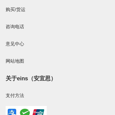
连接块
购买/货运
支架
连接板
咨询电话
垫块・垫片
意见中心
螺母
安装板・导轨・连接块・垫块・
网站地图
连接板
基础框架模组
关于eins（安宜思）
吸着模组
支付方法
夹取模组
限位模组