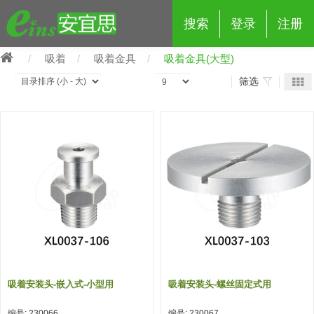
搜索
登录
注册
吸着
吸着金具
吸着金具(大型)
筛选
eins夹具治具配件
夹具交换 (210)
吸着 (519)
框架・模组 (427)
轻量化·树脂部品 (18)
夹具交换
抓取 (264)
剪切 (171)
配管部品・传感器 (188)
自动化 (2)
手动夹具交换 (15)
手动夹具交换
自动交换系统 (14)
手动型快速交换用夹具 (15)
自动交换系统
自动夹具交换(注塑机机械手用)
自动交换系统 (14)
自动夹具交换(注塑机机械手用)
吸着安装头-嵌入式-小型用
吸着安装头-螺丝固定式用
(139)
自动型快速交换用夹具 (59)
自动型快速交换用夹具-配件 (80)
自动夹具交换(多关节机器人用)
自动夹具交换(多关节机器人用)
编号: 230066
编号: 230067