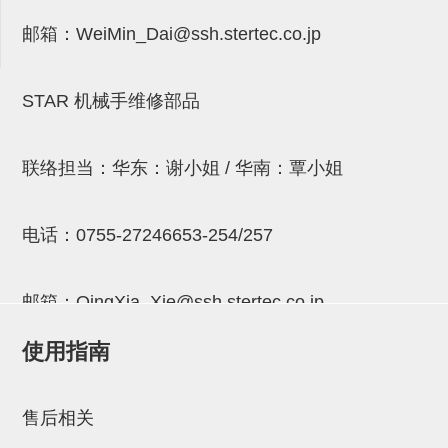
气剪备用刀片
邮箱：
WeiMin_Dai@ssh.stertec.co.jp
NTH系列，NKH系列
钢管系列SUS钢管
STAR 机械手维修部品
钢管端盖，钢管切割器，夹持器
连接块/支架
联络担当：华东：谢小姐 / 华南：覃小姐
基础框架
电话：
0755-27246653-254/257
吸着框架
夹取模组
邮箱：
QingXia_Xie@ssh.stertec.co.jp
限位模组
使用指南
立体框架铝型材
邮箱：
Chuyin_Qin@ssh.stertec.co.jp
铝材端盖
售后相关
连接块组件