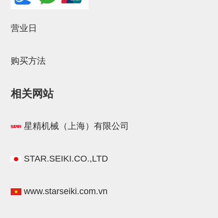
立体框架SUS方钢・方钢端盖・
连接金具
营业日
标准夹具
汇流板
购买方法
接头
相关网站
垫圈・气管接头・微型接头
气管・衬套
星精机械（上海）有限公司
气管剪刀・扎带・固定座
调节器・按键阀・手动按键
STAR.SEIKI.CO.,LTD
调速阀
电磁阀接头
www.starseiki.com.vn
微型调节减压阀