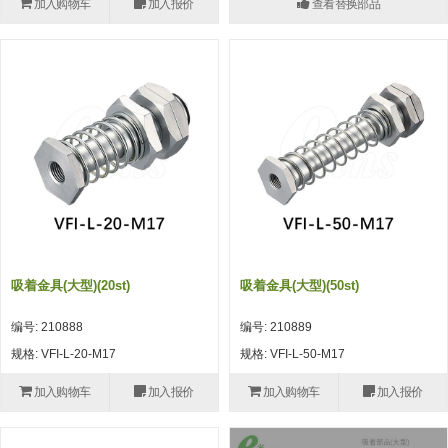
加入购物车
加入报价
查看替换部品
(26)
钢管端盖，钢管切割器，夹持器
立体框架铝型材 (9)
标准夹具
防转式金具(连接用、角度调整、
(14)
铝材端盖 (3)
标准夹具 (7)
配管部品・传感器
大型) (13)
连接块/支架 (160)
连接块组件 (5)
配管部品・传感器 (154)
其它商品 (20)
配管部品・传感器
固定式/微型气缸用/调整器(其他)
基础框架 (47)
连接块 (16)
汇流板 (8)
其它商品
(16)
吸着框架 (8)
支架 (3)
接头 (49)
螺丝・螺母・垫片 (12)
轻量化·树脂部品
夹取模组 (28)
连接板 (14)
垫圈・气管接头・微型接头 (12)
其它非目录商品 (8)
轻量化·树脂部品(微型气缸) (2)
手动型快速交换用夹具
限位模组 (8)
垫块・垫片 (2)
气管・衬套 (24)
轻量化·树脂部品(吸着金具小型)
自动交换系统
吸着金具(大型)(20st)
吸着金具(大型)(50st)
(8)
螺母 (10)
气管剪刀・扎带・固定座 (9)
自动型快速交换用夹具
编号: 210888
编号: 210889
轻量化·树脂部品(汇流板) (4)
安装板・导轨・连接块・垫块・连
调节器・按键阀・手动按键 (6)
自动型快速交换用夹具-配件
规格: VFI-L-20-M17
规格: VFI-L-50-M17
接板 (4)
轻量化·树脂部品(钢管连接器) (4)
调速阀 (5)
自动型快速交换用夹具(多关节机
加入购物车
加入报价
加入购物车
加入报价
基础框架模组 (18)
器人用)
电磁阀接头 (6)