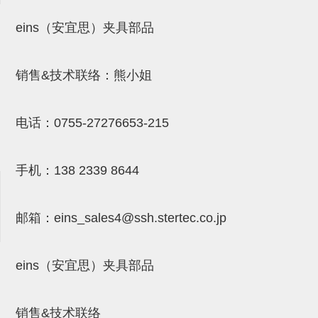
气剪备用刀片
eins（安宜思）夹具部品
NTH系列，NKH系列
钢管系列SUS钢管
销售&技术联络：熊小姐
钢管端盖，钢管切割器，夹持器
连接块/支架
电话：
0755-27276653-215
基础框架
吸着框架
手机：
138 2339 8644
夹取模组
邮箱：
eins_sales4@ssh.stertec.co.jp
限位模组
立体框架铝型材
eins（安宜思）夹具部品
铝材端盖
连接块组件
销售&技术联络