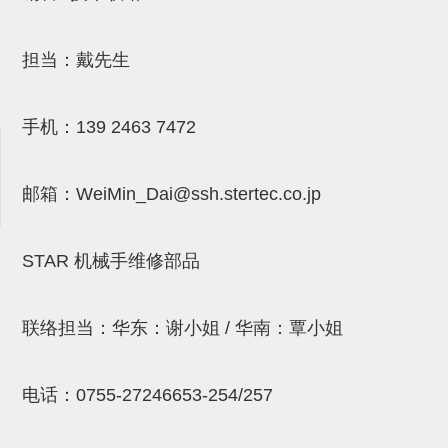
连接块
担当：戴先生
支架
连接板
手机：
139 2463 7472
垫块・垫片
螺母
邮箱：
WeiMin_Dai@ssh.stertec.co.jp
安装板・导轨・连接块・垫块・
连接板
STAR 机械手维修部品
基础框架模组
联络担当：华东：谢小姐 / 华南：覃小姐
吸着模组
夹取模组
电话：
0755-27246653-254/257
限位模组