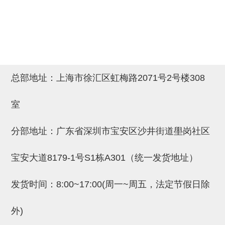
吸着金具(小型)
吸着金具(大型)
吸着金具(附保持机能)
防转式金具(细微型、微型、小型)
总部地址：上海市徐汇区虹梅路2071号2号楼308
防转式金具(连接用、角度调整、
大型)
室
固定式/微型气缸用/调整器(其他)
分部地址：广东省深圳市宝安区沙井街道壆岗社区
吸盘套吸盘
真空发生器、过滤器、确认阀
宝安大道8179-1号S1栋A301（统一发货地址）
HNW系列
发货时间：8:00~17:00(周一~周五，法定节假日除
气剪
外)
HNW系列 (18)
微型气剪用配件 (6)
NW快速交换部品 (2)
气剪固定架，安装支架 (5)
气剪用备件 (0)
NW系列