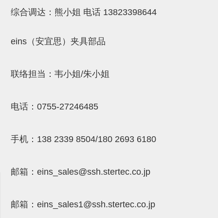
NW系列 (34)
微型气剪本体 (3)
NT系列 (13)
NB系列 (6)
气剪备用刀片 (29)
微型气剪备用刀片
综合调达：熊小姐 电话
13823398644
微型气剪备用刀片 (32)
剪刀安装部品 (3)
NS系列，NR系列，增压单元 (8)
水口剪刀单元，时间控制器 (2)
NTH系列，NKH系列 (5)
微型气剪用配件
eins（安宜思）夹具部品
微型气剪本体
剪刀安装部品
联络担当：韦小姐/朱小姐
NW快速交换部品
NT系列
电话：
0755-27246485
NS系列，NR系列，增压单元
手机：
138 2339 8504/180 2693 6180
气剪固定架，安装支架
NB系列
邮箱：
eins_sales@ssh.stertec.co.jp
水口剪刀单元，时间控制器
气剪用备件
邮箱：
eins_sales
1@ssh.stertec.co.jp