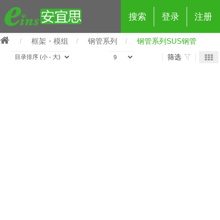
搜索
登录
注册
框架・模组
钢管系列
钢管系列SUS钢管
筛选
eins夹具治具配件
夹具交换 (210)
吸着 (519)
框架・模组 (427)
轻量化·树脂部品 (18)
夹具交换
抓取 (264)
剪切 (171)
配管部品・传感器 (188)
自动化 (2)
手动夹具交换 (15)
手动夹具交换
自动交换系统 (14)
手动型快速交换用夹具 (15)
自动交换系统
自动夹具交换(注塑机机械手用)
自动交换系统 (14)
自动夹具交换(注塑机机械手用)
(139)
自动型快速交换用夹具 (59)
自动型快速交换用夹具-配件 (80)
自动夹具交换(多关节机器人用)
自动夹具交换(多关节机器人用)