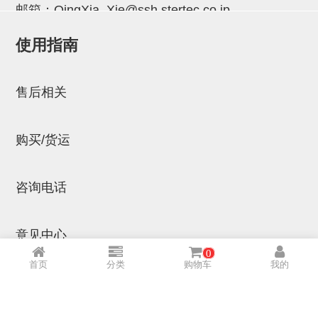
立体框架SUS方钢・方钢端盖・
邮箱：
QingXia_Xie@ssh.stertec.co.jp
连接金具
使用指南
标准夹具
邮箱：
Chuyin_Qin@ssh.stertec.co.jp
汇流板
售后相关
接头
购买/货运
垫圈・气管接头・微型接头
气管・衬套
咨询电话
气管剪刀・扎带・固定座
调节器・按键阀・手动按键
意见中心
调速阀
0
首页
分类
购物车
我的
电磁阀接头
网站地图
微型调节减压阀