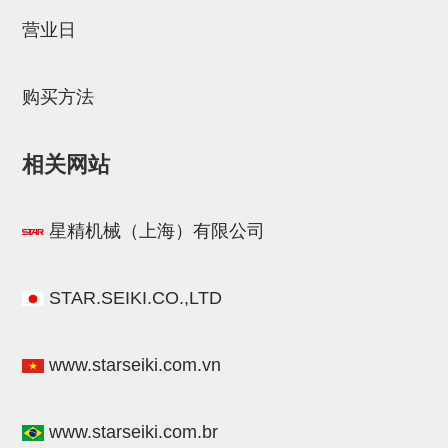
STAR传感器
营业日
限位开关
购买方法
微型开关・限位开关
L型安装版(限位开关用)
相关网站
自动开关(有接点・无接点)
光电传感器
星精机械（上海）有限公司
光电区域传感器
光纤
STAR.SEIKI.CO.,LTD
光放大器
www.starseiki.com.vn
水口夹具确认用
AND基板
www.starseiki.com.br