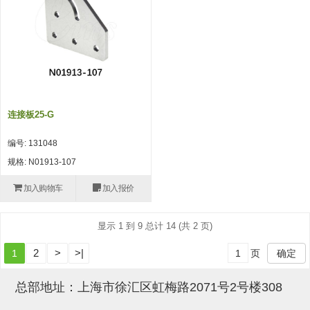
吸盘(附EP海绵)
电源通信10单元 (4)
吸盘用配件(EP海绵、静电消除
片)
特殊吸盘(薄钢板可用)
连接板25-G
带金具吸盘(扁平真空式)
编号: 131048
带金具吸盘(长圆式)
规格: N01913-107
带金具吸盘(波纹管式1.5段)
加入购物车
加入报价
带金具吸盘(波纹管式2.5段)
显示 1 到 9 总计 14 (共 2 页)
吸盘(薄钢板用)
2
>
>|
1
页
确定
交换用吸盘
吸着金具(细微型、微型)
总部地址：上海市徐汇区虹梅路2071号2号楼308