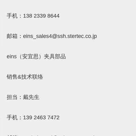
气剪备用刀片
NTH系列，NKH系列
手机：
138 2339 8644
钢管系列SUS钢管
邮箱：
eins_sales4@ssh.stertec.co.jp
钢管端盖，钢管切割器，夹持器
连接块/支架
eins（安宜思）夹具部品
基础框架
吸着框架
销售&技术联络
夹取模组
限位模组
担当：戴先生
立体框架铝型材
手机：
139 2463 7472
铝材端盖
连接块组件