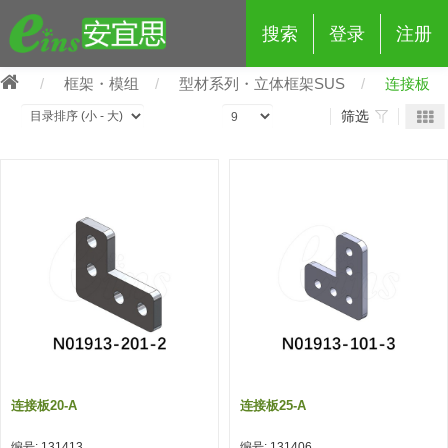
搜索
登录
注册
框架・模组
型材系列・立体框架SUS
连接板
筛选
eins夹具治具配件
夹具交换 (210)
吸着 (519)
框架・模组 (427)
轻量化·树脂部品 (18)
夹具交换
抓取 (264)
剪切 (171)
配管部品・传感器 (188)
自动化 (2)
手动夹具交换 (15)
手动夹具交换
自动交换系统 (14)
手动型快速交换用夹具 (15)
自动交换系统
自动夹具交换(注塑机机械手用)
自动交换系统 (14)
自动夹具交换(注塑机机械手用)
连接板20-A
连接板25-A
(139)
自动型快速交换用夹具 (59)
自动型快速交换用夹具-配件 (80)
自动夹具交换(多关节机器人用)
自动夹具交换(多关节机器人用)
编号: 131413
编号: 131406