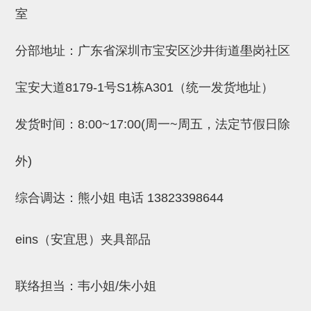
吸着金具(小型)
室
吸着金具(大型)
分部地址：广东省深圳市宝安区沙井街道壆岗社区
吸着金具(附保持机能)
防转式金具(细微型、微型、小型)
宝安大道8179-1号S1栋A301（统一发货地址）
防转式金具(连接用、角度调整、
发货时间：8:00~17:00(周一~周五，法定节假日除
大型)
外)
固定式/微型气缸用/调整器(其他)
吸盘套吸盘
综合调达：熊小姐 电话
13823398644
真空发生器、过滤器、确认阀
eins（安宜思）夹具部品
HNW系列
气剪
联络担当：韦小姐/朱小姐
HNW系列 (18)
微型气剪用配件 (6)
NW快速交换部品 (2)
气剪固定架，安装支架 (5)
气剪用备件 (0)
NW系列