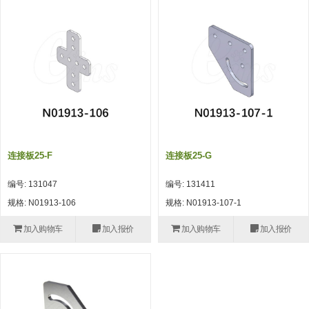
吸着模组 (7)
微型气缸
微型调节减压阀 (4)
夹取模组 (24)
矩形气缸
STAR传感器 (0)
限位模组 (4)
微型气缸用配件
限位开关 (2)
立体框架SUS方钢・方钢端盖・
矩形气缸用配件
微型开关・限位开关 (6)
连接金具 (15)
水口夹具
L型安装版(限位开关用) (4)
机能夹具
自动开关(有接点・无接点) (1)
连接板25-F
连接板25-G
缓冲材料
光电传感器 (2)
编号: 131047
编号: 131411
吸盘(嵌入式)
光电区域传感器 (1)
规格: N01913-106
规格: N01913-107-1
吸盘(螺丝固定式)
光纤 (2)
加入购物车
加入报价
加入购物车
加入报价
吸盘(自由式&十字&蛇纹)
光放大器 (4)
吸盘(TR&TRN)
水口夹具确认用 (1)
吸盘(附海绵)
AND基板 (4)