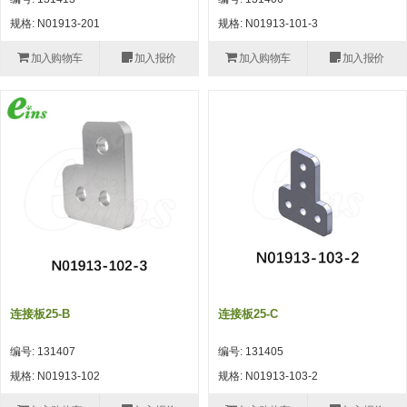
自动型快速交换用夹具(多关节机
抓取
规格: N01913-201
规格: N01913-101-3
(41)
器人用) (34)
微型·矩形·管型气缸 (55)
气缸配件 (55)
机能夹具 (143)
微型·矩形·管型气缸
加入购物车
加入报价
加入购物车
加入报价
微型气缸 (33)
矩形气缸 (19)
气缸配件
微型气缸用配件 (45)
矩形气缸用配件 (8)
机能夹具
水口夹具 (83)
机能夹具 (53)
缓冲材料 (7)
吸着
吸盘 (356)
吸着金具 (120)
其他真空配件 (42)
吸盘
吸盘(嵌入式) (52)
吸盘(TR&TRN) (63)
吸盘用配件(EP海绵、静电消除片)
带金具吸盘(长圆式) (16)
吸盘(薄钢板用) (7)
吸着金具
(12)
吸盘(螺丝固定式) (6)
吸盘(附海绵) (10)
带金具吸盘(波纹管式1.5段) (19)
交换用吸盘 (85)
吸着金具(细微型、微型) (30)
其他真空配件
特殊吸盘(薄钢板可用) (8)
吸盘(自由式&十字&蛇纹) (17)
吸盘(附EP海绵) (6)
带金具吸盘(波纹管式2.5段) (20)
吸着金具(小型) (25)
吸盘套吸盘 (18)
剪切
连接板25-B
连接板25-C
带金具吸盘(扁平真空式) (30)
吸着金具(大型) (8)
真空发生器、过滤器、确认阀 (14)
气剪 (171)
框架・模组
编号: 131407
编号: 131405
吸着金具(附保持机能) (2)
钢管系列 (265)
型材系列・立体框架SUS (143)
标准夹具 (7)
钢管系列
规格: N01913-102
规格: N01913-103-2
防转式金具(细微型、微型、小型)
钢管系列SUS钢管 (0)
型材系列・立体框架SUS