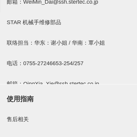
邮箱：
WeiMin_Dai@ssh.stertec.co.jp
连接块
支架
STAR 机械手维修部品
连接板
垫块・垫片
联络担当：华东：谢小姐 / 华南：覃小姐
螺母
电话：
0755-27246653-254/257
安装板・导轨・连接块・垫块・
连接板
邮箱：
QingXia_Xie@ssh.stertec.co.jp
基础框架模组
使用指南
吸着模组
邮箱：
Chuyin_Qin@ssh.stertec.co.jp
夹取模组
售后相关
限位模组