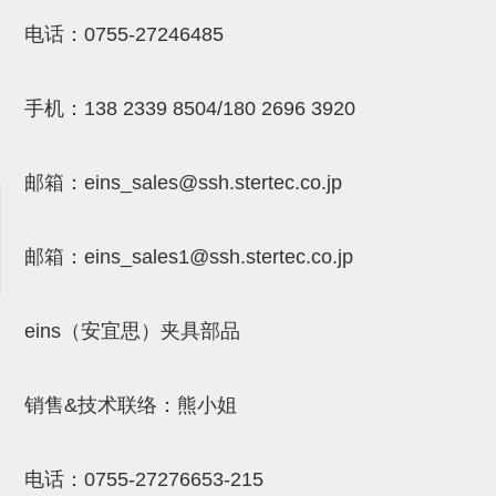
NW系列 (34)
微型气剪本体 (3)
NT系列 (13)
NB系列 (6)
气剪备用刀片 (29)
微型气剪备用刀片
电话：
0755-27246485
微型气剪备用刀片 (32)
剪刀安装部品 (3)
NS系列，NR系列，增压单元 (8)
水口剪刀单元，时间控制器 (2)
NTH系列，NKH系列 (5)
微型气剪用配件
手机：
138 2339 8504/180 2696 3920
微型气剪本体
剪刀安装部品
邮箱：
eins_sales@ssh.stertec.co.jp
NW快速交换部品
NT系列
邮箱：
eins_sales
1@ssh.stertec.co.jp
NS系列，NR系列，增压单元
气剪固定架，安装支架
eins（安宜思）夹具部品
NB系列
销售&技术联络：熊小姐
水口剪刀单元，时间控制器
气剪用备件
电话：
0755-27276653-215