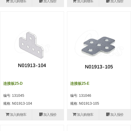
加入购物车
加入报价
加入购物车
加入报价
(26)
钢管端盖，钢管切割器，夹持器
立体框架铝型材 (9)
标准夹具
防转式金具(连接用、角度调整、
(14)
铝材端盖 (3)
标准夹具 (7)
配管部品・传感器
大型) (13)
连接块/支架 (160)
连接块组件 (5)
配管部品・传感器 (154)
其它商品 (20)
配管部品・传感器
固定式/微型气缸用/调整器(其他)
基础框架 (47)
连接块 (16)
汇流板 (8)
其它商品
(16)
吸着框架 (8)
支架 (3)
接头 (49)
螺丝・螺母・垫片 (12)
轻量化·树脂部品
夹取模组 (28)
连接板 (14)
垫圈・气管接头・微型接头 (12)
其它非目录商品 (8)
轻量化·树脂部品(微型气缸) (2)
手动型快速交换用夹具
限位模组 (8)
垫块・垫片 (2)
气管・衬套 (24)
轻量化·树脂部品(吸着金具小型)
自动交换系统
连接板25-D
连接板25-E
(8)
螺母 (10)
气管剪刀・扎带・固定座 (9)
自动型快速交换用夹具
编号: 131045
编号: 131046
轻量化·树脂部品(汇流板) (4)
安装板・导轨・连接块・垫块・连
调节器・按键阀・手动按键 (6)
自动型快速交换用夹具-配件
规格: N01913-104
规格: N01913-105
接板 (4)
轻量化·树脂部品(钢管连接器) (4)
调速阀 (5)
自动型快速交换用夹具(多关节机
加入购物车
加入报价
加入购物车
加入报价
基础框架模组 (18)
器人用)
电磁阀接头 (6)