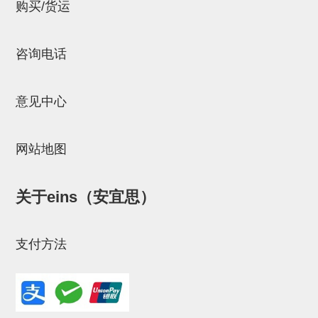
立体框架SUS方钢・方钢端盖・
购买/货运
连接金具
咨询电话
标准夹具
汇流板
意见中心
接头
垫圈・气管接头・微型接头
网站地图
气管・衬套
关于eins（安宜思）
气管剪刀・扎带・固定座
调节器・按键阀・手动按键
支付方法
调速阀
电磁阀接头
微型调节减压阀