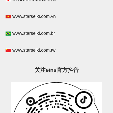
连接块
支架
www.starseiki.com.vn
连接板
www.starseiki.com.br
垫块・垫片
螺母
www.starseiki.com.tw
安装板・导轨・连接块・垫块・
连接板
关注eins官方抖音
基础框架模组
吸着模组
夹取模组
限位模组