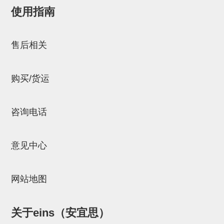
使用指南
NW系列 (34)
微型气剪本体 (3)
NT系列 (13)
NB系列 (6)
气剪备用刀片 (29)
微型气剪备用刀片
邮箱：
Chuyin_Qin@ssh.stertec.co.jp
微型气剪备用刀片 (32)
剪刀安装部品 (3)
NS系列，NR系列，增压单元 (8)
水口剪刀单元，时间控制器 (2)
NTH系列，NKH系列 (5)
微型气剪用配件
售后相关
微型气剪本体
剪刀安装部品
购买/货运
NW快速交换部品
NT系列
咨询电话
NS系列，NR系列，增压单元
意见中心
气剪固定架，安装支架
NB系列
网站地图
水口剪刀单元，时间控制器
气剪用备件
关于eins（安宜思）