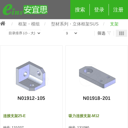
搜索
登录
注册
框架・模组
型材系列・立体框架SUS
支架
筛选
eins夹具治具配件
夹具交换 (210)
吸着 (519)
框架・模组 (427)
轻量化·树脂部品 (18)
夹具交换
抓取 (264)
剪切 (171)
配管部品・传感器 (188)
自动化 (2)
手动夹具交换 (15)
手动夹具交换
自动交换系统 (14)
手动型快速交换用夹具 (15)
自动交换系统
自动夹具交换(注塑机机械手用)
自动交换系统 (14)
自动夹具交换(注塑机机械手用)
连接支架25-E
吸力连接支架-M12
(139)
自动型快速交换用夹具 (59)
自动型快速交换用夹具-配件 (80)
自动夹具交换(多关节机器人用)
自动夹具交换(多关节机器人用)
编号: 131037
编号: 131090