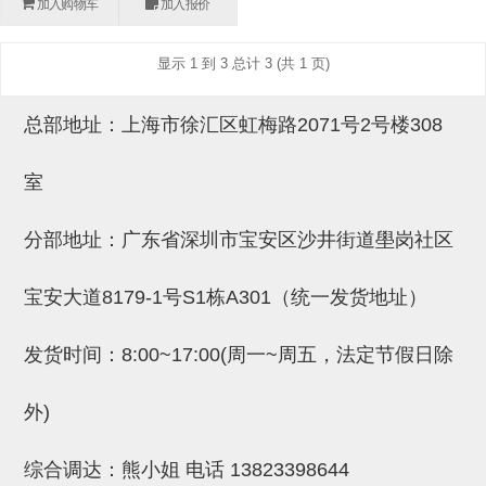
加入购物车
加入报价
(26)
钢管端盖，钢管切割器，夹持器
立体框架铝型材 (9)
标准夹具
防转式金具(连接用、角度调整、
(14)
显示 1 到 3 总计 3 (共 1 页)
铝材端盖 (3)
标准夹具 (7)
配管部品・传感器
大型) (13)
连接块/支架 (160)
连接块组件 (5)
配管部品・传感器 (154)
其它商品 (20)
配管部品・传感器
总部地址：上海市徐汇区虹梅路2071号2号楼308
固定式/微型气缸用/调整器(其他)
基础框架 (47)
连接块 (16)
汇流板 (8)
其它商品
室
(16)
吸着框架 (8)
支架 (3)
接头 (49)
螺丝・螺母・垫片 (12)
轻量化·树脂部品
夹取模组 (28)
连接板 (14)
垫圈・气管接头・微型接头 (12)
其它非目录商品 (8)
轻量化·树脂部品(微型气缸) (2)
手动型快速交换用夹具
分部地址：广东省深圳市宝安区沙井街道壆岗社区
限位模组 (8)
垫块・垫片 (2)
气管・衬套 (24)
轻量化·树脂部品(吸着金具小型)
自动交换系统
宝安大道8179-1号S1栋A301（统一发货地址）
(8)
螺母 (10)
气管剪刀・扎带・固定座 (9)
自动型快速交换用夹具
发货时间：8:00~17:00(周一~周五，法定节假日除
轻量化·树脂部品(汇流板) (4)
安装板・导轨・连接块・垫块・连
调节器・按键阀・手动按键 (6)
自动型快速交换用夹具-配件
接板 (4)
轻量化·树脂部品(钢管连接器) (4)
调速阀 (5)
自动型快速交换用夹具(多关节机
外)
基础框架模组 (18)
器人用)
电磁阀接头 (6)
综合调达：熊小姐 电话
13823398644