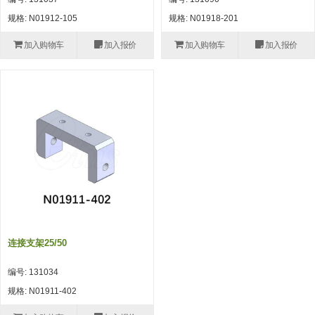
自动型快速交换用夹具(多关节机
抓取
规格: N01912-105
规格: N01918-201
(41)
器人用) (34)
微型·矩形·管型气缸 (55)
气缸配件 (55)
机能夹具 (143)
微型·矩形·管型气缸
加入购物车
加入报价
加入购物车
加入报价
微型气缸 (33)
矩形气缸 (19)
气缸配件
微型气缸用配件 (45)
矩形气缸用配件 (8)
机能夹具
水口夹具 (83)
机能夹具 (53)
缓冲材料 (7)
吸着
吸盘 (356)
吸着金具 (120)
其他真空配件 (42)
吸盘
吸盘(嵌入式) (52)
吸盘(TR&TRN) (63)
吸盘用配件(EP海绵、静电消除片)
带金具吸盘(长圆式) (16)
吸盘(薄钢板用) (7)
吸着金具
(12)
吸盘(螺丝固定式) (6)
吸盘(附海绵) (10)
带金具吸盘(波纹管式1.5段) (19)
交换用吸盘 (85)
吸着金具(细微型、微型) (30)
其他真空配件
特殊吸盘(薄钢板可用) (8)
吸盘(自由式&十字&蛇纹) (17)
吸盘(附EP海绵) (6)
带金具吸盘(波纹管式2.5段) (20)
吸着金具(小型) (25)
吸盘套吸盘 (18)
剪切
连接支架25/50
带金具吸盘(扁平真空式) (30)
吸着金具(大型) (8)
真空发生器、过滤器、确认阀 (14)
气剪 (171)
框架・模组
编号: 131034
吸着金具(附保持机能) (2)
钢管系列 (265)
型材系列・立体框架SUS (143)
标准夹具 (7)
钢管系列
规格: N01911-402
防转式金具(细微型、微型、小型)
钢管系列SUS钢管 (0)
型材系列・立体框架SUS