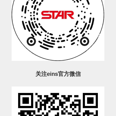
立体框架SUS方钢・方钢端盖・
连接金具
标准夹具
汇流板
接头
垫圈・气管接头・微型接头
气管・衬套
气管剪刀・扎带・固定座
关注eins官方微信
调节器・按键阀・手动按键
调速阀
电磁阀接头
微型调节减压阀