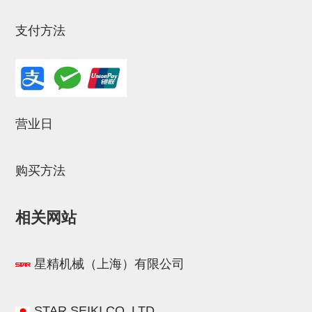
气剪备用刀片
NTH系列，NKH系列
支付方法
钢管系列SUS钢管
钢管端盖，钢管切割器，夹持器
连接块/支架
营业日
基础框架
吸着框架
购买方法
夹取模组
相关网站
限位模组
立体框架铝型材
星精机械（上海）有限公司
铝材端盖
连接块组件
STAR.SEIKI.CO.,LTD