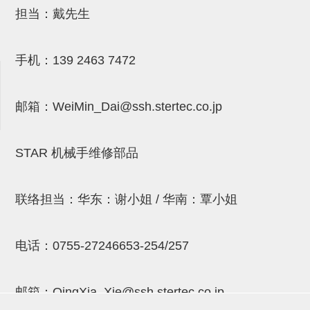
吸着金具(小型)
担当：戴先生
吸着金具(大型)
吸着金具(附保持机能)
手机：
139 2463 7472
防转式金具(细微型、微型、小型)
邮箱：
WeiMin_Dai@ssh.stertec.co.jp
防转式金具(连接用、角度调整、
大型)
STAR 机械手维修部品
固定式/微型气缸用/调整器(其他)
吸盘套吸盘
联络担当：华东：谢小姐 / 华南：覃小姐
真空发生器、过滤器、确认阀
HNW系列
电话：
0755-27246653-254/257
气剪
邮箱：
QingXia_Xie@ssh.stertec.co.jp
HNW系列 (18)
微型气剪用配件 (6)
NW快速交换部品 (2)
气剪固定架，安装支架 (5)
气剪用备件 (0)
NW系列