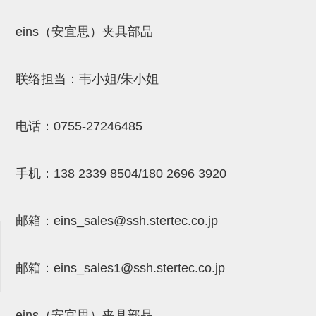
吸着模组 (7)
微型气缸
微型调节减压阀 (4)
夹取模组 (24)
矩形气缸
STAR传感器 (0)
eins（安宜思）夹具部品
限位模组 (4)
微型气缸用配件
限位开关 (2)
联络担当：韦小姐/朱小姐
立体框架SUS方钢・方钢端盖・
矩形气缸用配件
微型开关・限位开关 (6)
连接金具 (15)
水口夹具
L型安装版(限位开关用) (4)
电话：
0755-27246485
机能夹具
自动开关(有接点・无接点) (1)
缓冲材料
光电传感器 (2)
手机：
138 2339 8504/180 2696 3920
吸盘(嵌入式)
光电区域传感器 (1)
邮箱：
eins_sales@ssh.stertec.co.jp
吸盘(螺丝固定式)
光纤 (2)
吸盘(自由式&十字&蛇纹)
光放大器 (4)
邮箱：
eins_sales
1@ssh.stertec.co.jp
吸盘(TR&TRN)
水口夹具确认用 (1)
吸盘(附海绵)
AND基板 (4)
eins（安宜思）夹具部品