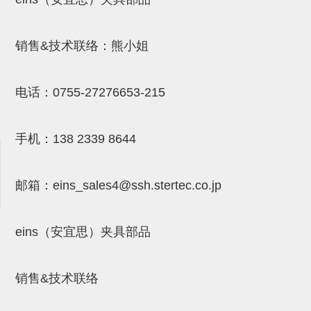
吸盘(附EP海绵)
电源通信10单元 (4)
吸盘用配件(EP海绵、静电消除
销售&技术联络：熊小姐
片)
电话：
0755-27276653-215
特殊吸盘(薄钢板可用)
带金具吸盘(扁平真空式)
手机：
138 2339 8644
带金具吸盘(长圆式)
带金具吸盘(波纹管式1.5段)
邮箱：
eins_sales4@ssh.stertec.co.jp
带金具吸盘(波纹管式2.5段)
吸盘(薄钢板用)
eins（安宜思）夹具部品
交换用吸盘
销售&技术联络
吸着金具(细微型、微型)