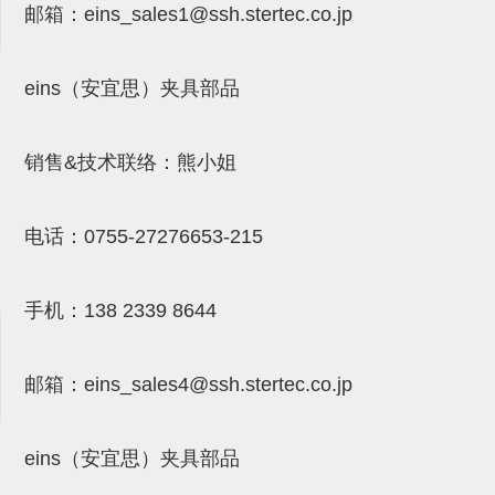
吸着模组 (7)
微型气缸
微型调节减压阀 (4)
邮箱：
eins_sales
1@ssh.stertec.co.jp
夹取模组 (24)
矩形气缸
STAR传感器 (0)
eins（安宜思）夹具部品
限位模组 (4)
微型气缸用配件
限位开关 (2)
立体框架SUS方钢・方钢端盖・
矩形气缸用配件
微型开关・限位开关 (6)
销售&技术联络：熊小姐
连接金具 (15)
水口夹具
L型安装版(限位开关用) (4)
机能夹具
自动开关(有接点・无接点) (1)
电话：
0755-27276653-215
缓冲材料
光电传感器 (2)
吸盘(嵌入式)
光电区域传感器 (1)
手机：
138 2339 8644
吸盘(螺丝固定式)
光纤 (2)
邮箱：
eins_sales4@ssh.stertec.co.jp
吸盘(自由式&十字&蛇纹)
光放大器 (4)
吸盘(TR&TRN)
水口夹具确认用 (1)
eins（安宜思）夹具部品
吸盘(附海绵)
AND基板 (4)