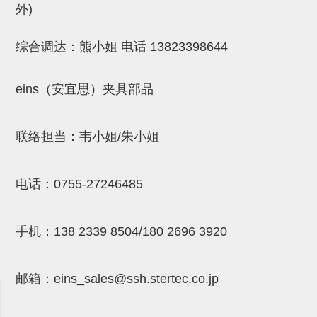
外)
(26)
钢管端盖，钢管切割器，夹持器
立体框架铝型材 (9)
标准夹具
防转式金具(连接用、角度调整、
(14)
铝材端盖 (3)
标准夹具 (7)
配管部品・传感器
综合调达：熊小姐 电话
13823398644
大型) (13)
连接块/支架 (160)
连接块组件 (5)
配管部品・传感器 (154)
其它商品 (20)
配管部品・传感器
eins（安宜思）夹具部品
固定式/微型气缸用/调整器(其他)
基础框架 (47)
连接块 (16)
汇流板 (8)
其它商品
(16)
吸着框架 (8)
支架 (3)
接头 (49)
螺丝・螺母・垫片 (12)
轻量化·树脂部品
联络担当：韦小姐/朱小姐
夹取模组 (28)
连接板 (14)
垫圈・气管接头・微型接头 (12)
其它非目录商品 (8)
轻量化·树脂部品(微型气缸) (2)
手动型快速交换用夹具
限位模组 (8)
垫块・垫片 (2)
气管・衬套 (24)
轻量化·树脂部品(吸着金具小型)
自动交换系统
电话：
0755-27246485
(8)
螺母 (10)
气管剪刀・扎带・固定座 (9)
自动型快速交换用夹具
手机：
138 2339 8504/180 2696 3920
轻量化·树脂部品(汇流板) (4)
安装板・导轨・连接块・垫块・连
调节器・按键阀・手动按键 (6)
自动型快速交换用夹具-配件
接板 (4)
轻量化·树脂部品(钢管连接器) (4)
调速阀 (5)
自动型快速交换用夹具(多关节机
邮箱：
eins_sales@ssh.stertec.co.jp
基础框架模组 (18)
器人用)
电磁阀接头 (6)