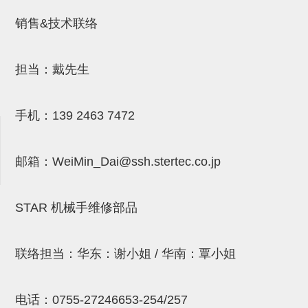
吸盘(附EP海绵)
电源通信10单元 (4)
销售&技术联络
吸盘用配件(EP海绵、静电消除
片)
担当：戴先生
特殊吸盘(薄钢板可用)
手机：
139 2463 7472
带金具吸盘(扁平真空式)
带金具吸盘(长圆式)
邮箱：
WeiMin_Dai@ssh.stertec.co.jp
带金具吸盘(波纹管式1.5段)
带金具吸盘(波纹管式2.5段)
STAR 机械手维修部品
吸盘(薄钢板用)
联络担当：华东：谢小姐 / 华南：覃小姐
交换用吸盘
吸着金具(细微型、微型)
电话：
0755-27246653-254/257