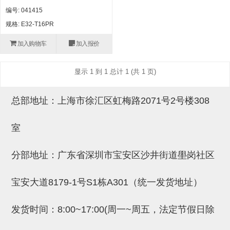
自动型快速交换用夹具(多关节机
抓取
编号: 041415
(41)
器人用) (34)
微型·矩形·管型气缸 (55)
气缸配件 (55)
机能夹具 (143)
微型·矩形·管型气缸
规格: E32-T16PR
微型气缸 (33)
矩形气缸 (19)
气缸配件
加入购物车
加入报价
微型气缸用配件 (45)
矩形气缸用配件 (8)
机能夹具
显示 1 到 1 总计 1 (共 1 页)
水口夹具 (83)
机能夹具 (53)
缓冲材料 (7)
吸着
总部地址：上海市徐汇区虹梅路2071号2号楼308
吸盘 (356)
吸着金具 (120)
其他真空配件 (42)
吸盘
吸盘(嵌入式) (52)
吸盘(TR&TRN) (63)
吸盘用配件(EP海绵、静电消除片)
带金具吸盘(长圆式) (16)
吸盘(薄钢板用) (7)
吸着金具
室
(12)
吸盘(螺丝固定式) (6)
吸盘(附海绵) (10)
带金具吸盘(波纹管式1.5段) (19)
交换用吸盘 (85)
吸着金具(细微型、微型) (30)
其他真空配件
分部地址：广东省深圳市宝安区沙井街道壆岗社区
特殊吸盘(薄钢板可用) (8)
吸盘(自由式&十字&蛇纹) (17)
吸盘(附EP海绵) (6)
带金具吸盘(波纹管式2.5段) (20)
吸着金具(小型) (25)
吸盘套吸盘 (18)
剪切
带金具吸盘(扁平真空式) (30)
吸着金具(大型) (8)
真空发生器、过滤器、确认阀 (14)
气剪 (171)
框架・模组
宝安大道8179-1号S1栋A301（统一发货地址）
吸着金具(附保持机能) (2)
钢管系列 (265)
型材系列・立体框架SUS (143)
标准夹具 (7)
钢管系列
发货时间：8:00~17:00(周一~周五，法定节假日除
防转式金具(细微型、微型、小型)
钢管系列SUS钢管 (0)
型材系列・立体框架SUS