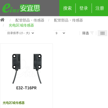
搜索
登录
注册
配管部品・传感器
配管部品・传感器
光电区域传感器
筛选
eins夹具治具配件
夹具交换 (210)
吸着 (519)
框架・模组 (427)
轻量化·树脂部品 (18)
夹具交换
抓取 (264)
剪切 (171)
配管部品・传感器 (188)
自动化 (2)
手动夹具交换 (15)
手动夹具交换
自动交换系统 (14)
手动型快速交换用夹具 (15)
自动交换系统
自动夹具交换(注塑机机械手用)
自动交换系统 (14)
自动夹具交换(注塑机机械手用)
(139)
自动型快速交换用夹具 (59)
自动型快速交换用夹具-配件 (80)
自动夹具交换(多关节机器人用)
光电区域传感器
自动夹具交换(多关节机器人用)