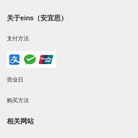
NW系列 (34)
微型气剪本体 (3)
NT系列 (13)
NB系列 (6)
气剪备用刀片 (29)
微型气剪备用刀片
关于eins（安宜思）
微型气剪备用刀片 (32)
剪刀安装部品 (3)
NS系列，NR系列，增压单元 (8)
水口剪刀单元，时间控制器 (2)
NTH系列，NKH系列 (5)
微型气剪用配件
微型气剪本体
支付方法
剪刀安装部品
NW快速交换部品
NT系列
NS系列，NR系列，增压单元
营业日
气剪固定架，安装支架
购买方法
NB系列
水口剪刀单元，时间控制器
相关网站
气剪用备件