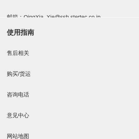
吸着金具(小型)
吸着金具(大型)
邮箱：
QingXia_Xie@ssh.stertec.co.jp
吸着金具(附保持机能)
使用指南
防转式金具(细微型、微型、小型)
邮箱：
Chuyin_Qin@ssh.stertec.co.jp
防转式金具(连接用、角度调整、
售后相关
大型)
固定式/微型气缸用/调整器(其他)
购买/货运
吸盘套吸盘
咨询电话
真空发生器、过滤器、确认阀
HNW系列
意见中心
气剪
HNW系列 (18)
微型气剪用配件 (6)
NW快速交换部品 (2)
气剪固定架，安装支架 (5)
气剪用备件 (0)
NW系列
网站地图