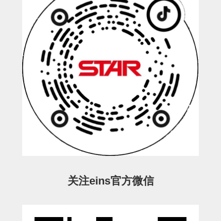
连接块
支架
连接板
垫块・垫片
螺母
安装板・导轨・连接块・垫块・
连接板
基础框架模组
吸着模组
关注eins官方微信
夹取模组
限位模组